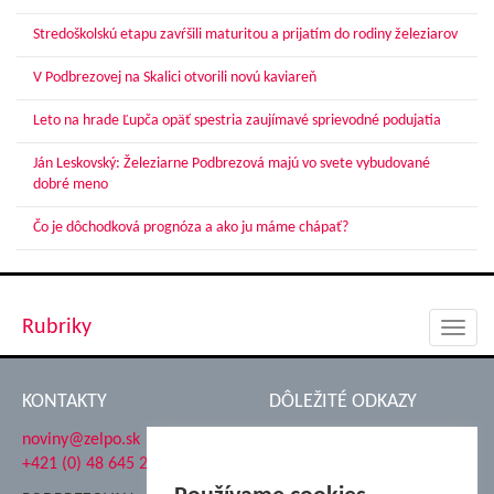
Stredoškolskú etapu zavŕšili maturitou a prijatím do rodiny železiarov
V Podbrezovej na Skalici otvorili novú kaviareň
Leto na hrade Ľupča opäť spestria zaujímavé sprievodné podujatia
Ján Leskovský: Železiarne Podbrezová majú vo svete vybudované
dobré meno
Čo je dôchodková prognóza a ako ju máme chápať?
Rubriky
Toggl
navig
KONTAKTY
DÔLEŽITÉ ODKAZY
noviny@zelpo.sk
Hrad Ľupča
+421 (0) 48 645 2711
Súkromná spojená škola ŽP
Nadácia Železiarne