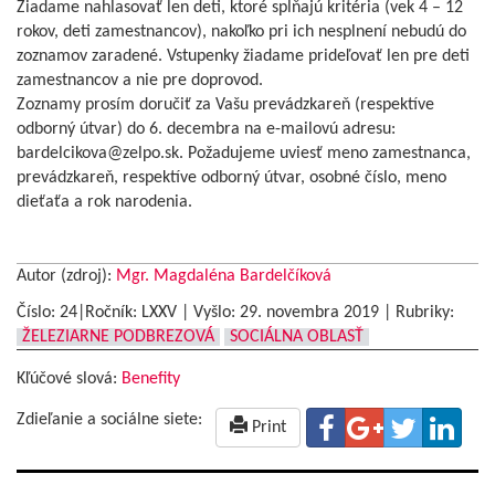
Žiadame nahlasovať len deti, ktoré spĺňajú kritéria (vek 4 – 12
rokov, deti zamestnancov), nakoľko pri ich nesplnení nebudú do
zoznamov zaradené. Vstupenky žiadame prideľovať len pre deti
zamestnancov a nie pre doprovod.
Zoznamy prosím doručiť za Vašu prevádzkareň (respektíve
odborný útvar) do 6. decembra na e-mailovú adresu:
bardelcikova@zelpo.sk. Požadujeme uviesť meno zamestnanca,
prevádzkareň, respektíve odborný útvar, osobné číslo, meno
dieťaťa a rok narodenia.
Autor (zdroj):
Mgr. Magdaléna Bardelčíková
Číslo: 24|Ročník: LXXV | Vyšlo:
29. novembra 2019
|
Rubriky:
ŽELEZIARNE PODBREZOVÁ
SOCIÁLNA OBLASŤ
Kľúčové slová:
Benefity
Zdieľanie a sociálne siete:
Print