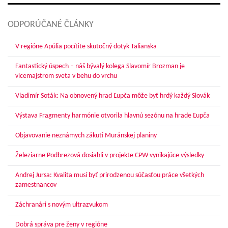
ODPORÚČANÉ ČLÁNKY
V regióne Apúlia pocítite skutočný dotyk Talianska
Fantastický úspech – náš bývalý kolega Slavomír Brozman je
vicemajstrom sveta v behu do vrchu
Vladimír Soták: Na obnovený hrad Ľupča môže byť hrdý každý Slovák
Výstava Fragmenty harmónie otvorila hlavnú sezónu na hrade Ľupča
Objavovanie neznámych zákutí Muránskej planiny
Železiarne Podbrezová dosiahli v projekte CPW vynikajúce výsledky
Andrej Jursa: Kvalita musí byť prirodzenou súčasťou práce všetkých
zamestnancov
Záchranári s novým ultrazvukom
Dobrá správa pre ženy v regióne