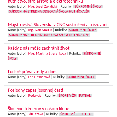
hutníctvo, strojárstvo a elektrotechniku
Autor (zdroj):
Mgr. Jozef Zákalický
|
Rubriky:
SÚKROMNÉ ŠKOLY
SÚKROMNÁ STREDNÁ ODBORNÁ ŠKOLA HUTNÍCKA ŽP
Majstrovstvá Slovenska v CNC sústružení a frézovaní
Autor (zdroj):
Ing. Ivan MAJER
|
Rubriky:
SÚKROMNÉ ŠKOLY
SÚKROMNÁ STREDNÁ ODBORNÁ ŠKOLA HUTNÍCKA ŽP
Každý z nás môže zachrániť život
Autor (zdroj):
Mgr. Martina Stieranková
|
Rubriky:
SÚKROMNÉ
ŠKOLY
Ľudské práva vtedy a dnes
Autor (zdroj):
Lea Daxnerová
|
Rubriky:
SÚKROMNÉ ŠKOLY
Posledný zápas jesennej časti
Autor (zdroj):
Redakcia
|
Rubriky:
ŠPORT V ŽP
FUTBAL
Školenie trénerov v našom klube
Autor (zdroj):
Ján Straka
|
Rubriky:
ŠPORT V ŽP
FUTBAL