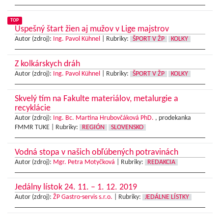
TOP
Úspešný štart žien aj mužov v Lige majstrov
Autor (zdroj):
Ing. Pavol Kühnel
|
Rubriky:
ŠPORT V ŽP
KOLKY
Z kolkárskych dráh
Autor (zdroj):
Ing. Pavol Kühnel
|
Rubriky:
ŠPORT V ŽP
KOLKY
Skvelý tím na Fakulte materiálov, metalurgie a
recyklácie
Autor (zdroj):
Ing. Bc. Martina Hrubovčáková PhD.
, prodekanka
FMMR TUKE |
Rubriky:
REGIÓN
SLOVENSKO
Vodná stopa v našich obľúbených potravinách
Autor (zdroj):
Mgr. Petra Motyčková
|
Rubriky:
REDAKCIA
Jedálny lístok 24. 11. – 1. 12. 2019
Autor (zdroj):
ŽP Gastro-servis s.r.o.
|
Rubriky:
JEDÁLNE LÍSTKY