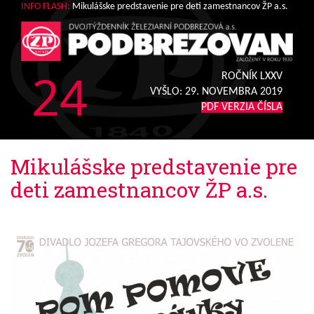
INFO FLASH:
Mikulášske predstavenie pre deti zamestnancov ŽP a.s.
24
ROČNÍK LXXV
VYŠLO:
29. NOVEMBRA 2019
PDF VERZIA ČÍSLA
Mikulášske predstavenie pre
deti zamestnancov ŽP a.s.