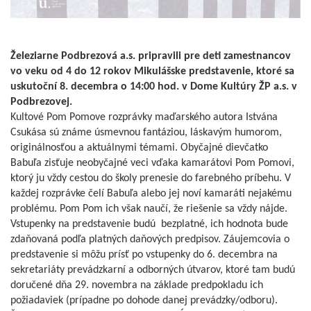
Železiarne Podbrezová a.s. pripravili pre deti zamestnancov
vo veku od 4 do 12 rokov Mikulášske predstavenie, ktoré sa
uskutoční 8. decembra o 14:00 hod. v Dome Kultúry ŽP a.s. v
Podbrezovej.
Kultové Pom Pomove rozprávky maďarského autora Istvána
Csukása sú známe úsmevnou fantáziou, láskavým humorom,
originálnosťou a aktuálnymi témami. Obyčajné dievčatko
Babuľa zisťuje neobyčajné veci vďaka kamarátovi Pom Pomovi,
ktorý ju vždy cestou do školy prenesie do farebného príbehu. V
každej rozprávke čelí Babuľa alebo jej noví kamaráti nejakému
problému. Pom Pom ich však naučí, že riešenie sa vždy nájde.
Vstupenky na predstavenie budú bezplatné, ich hodnota bude
zdaňovaná podľa platných daňových predpisov. Záujemcovia o
predstavenie si môžu prísť po vstupenky do 6. decembra na
sekretariáty prevádzkarní a odborných útvarov, ktoré tam budú
doručené dňa 29. novembra na základe predpokladu ich
požiadaviek (prípadne po dohode danej prevádzky/odboru).