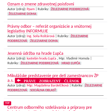
Oznam o zmene zdravotnej poisťovni
Autor (zdroj):
Ppam
|
Rubriky:
ŽELEZIARNE PODBREZOVÁ
ŽELEZIARNE DOMA
Právny odbor – referát organizácie a vnútornej
legislatívy INFORMUJE
Autor (zdroj):
Ing. Soňa Roštárová
|
Rubriky:
ŽELEZIARNE
PODBREZOVÁ
ŽELEZIARNE DOMA
Jesenná údržba na hrade Ľupča
Autor (zdroj):
kastelán hradu Ľupča
, Mgr. Vladimír Homola |
Rubriky:
ŽELEZIARNE PODBREZOVÁ
HRAD ĽUPČA
Mikulášske predstavenie pre deti zamestnancov ŽP
a.s.
PRÁVE ZOBRAZENÝ ČLÁNOK
Autor (zdroj):
Mgr. Magdaléna Bardelčíková
|
Rubriky:
ŽELEZIARNE
PODBREZOVÁ
SOCIÁLNA OBLASŤ
TOP
Centrum odborného vzdelávania a prípravy pre