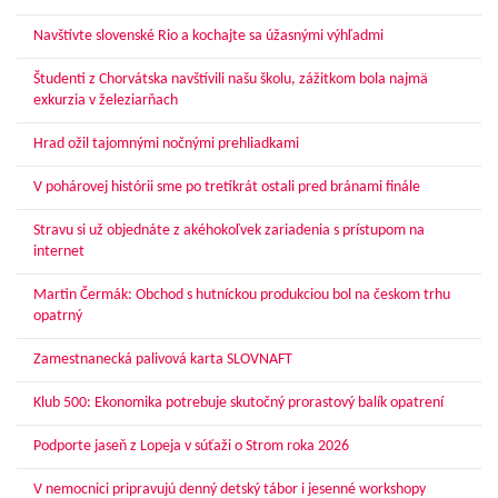
Navštívte slovenské Rio a kochajte sa úžasnými výhľadmi
Študenti z Chorvátska navštívili našu školu, zážitkom bola najmä
exkurzia v železiarňach
Hrad ožil tajomnými nočnými prehliadkami
V pohárovej histórii sme po tretíkrát ostali pred bránami finále
Stravu si už objednáte z akéhokoľvek zariadenia s prístupom na
internet
Martin Čermák: Obchod s hutníckou produkciou bol na českom trhu
opatrný
Zamestnanecká palivová karta SLOVNAFT
Klub 500: Ekonomika potrebuje skutočný prorastový balík opatrení
Podporte jaseň z Lopeja v súťaži o Strom roka 2026
V nemocnici pripravujú denný detský tábor i jesenné workshopy