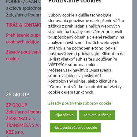
Používame cookies
PODBREZOVAN vydáva
Podbrezová
akciová spoločnosť
Hutnícke múzeum
Železiarne Podbrezová
Súbory cookie a ďalšie technológie
ŽP Informatika s.r.o.
sledovania používame na zlepšenie vášho
TIRÁŽ & KONTAKT
ŠK Železiarne Podbrezová
zážitku z prehliadania našich webových
stránok, na to, aby sme vám zobrazovali
Tále a.s.
Prehlásenie o spracovaní
prispôsobený obsah a cielené reklamy, na
osobných údajov
analýzu návštevnosti našich webových
stránok a na pochopenie toho, odkiaľ
Zásady používania súborov
naši návštevníci prichádzajú. Kliknutím na
cookie
„Prijať všetko” súhlasíte s používaním
VŠETKÝCH súborov cookie.
Môžete však navštíviť „Nastavenia
súborov cookie” a poskytnúť
kontrolovaný súhlas, alebo kliknúť na
“Odmietnuť všetko” a odmietnuť všetky
cookie okrem funkčnych.
ŽP GROUP
Zásady používania súborov cookie
ŽP GROUP
Železiarne Podbrezová a.s.
Prijať všetko
Odmietnuť všetko
ŽIAROMAT a.s.
TRANSMESA S.A.U.
Nastavenia súborov cookie
KBZ s.r.o.