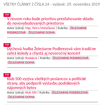
VŠETKY ČLÁNKY Z ČÍSLA 24
- vydané: 29. novembra 2019
TOP
V novom roku bude prioritou presťahovanie skladu
do novovybudovaných priestorov
Autor (zdroj):
Mgr. Petra Motyčková
|
Rubriky:
ŽELEZIARNE
PODBREZOVÁ
ŽELEZIARNE DOMA
TOP
Dychová hudba Železiarne Podbrezová vám tradične
zahrá koledy a chystá aj novoročný koncert
Autor (zdroj):
Redakcia
|
Rubriky:
ŽELEZIARNE PODBREZOVÁ
ŽELEZIARNE DOMA
TOP
Klub 500 vyzýva všetkých poslancov a politické
strany, aby podporili výstavbu podnikových
nájomných bytov
Autor (zdroj):
Klub 500
|
Rubriky:
ŽELEZIARNE PODBREZOVÁ
ŽELEZIARNE DOMA