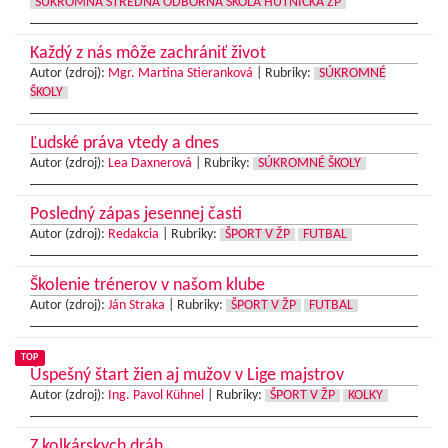
SÚKROMNÁ STREDNÁ ODBORNÁ ŠKOLA HUTNÍCKA ŽP
Každý z nás môže zachrániť život
Autor (zdroj):
Mgr. Martina Stieranková
|
Rubriky:
SÚKROMNÉ
ŠKOLY
Ľudské práva vtedy a dnes
Autor (zdroj):
Lea Daxnerová
|
Rubriky:
SÚKROMNÉ ŠKOLY
Posledný zápas jesennej časti
Autor (zdroj):
Redakcia
|
Rubriky:
ŠPORT V ŽP
FUTBAL
Školenie trénerov v našom klube
Autor (zdroj):
Ján Straka
|
Rubriky:
ŠPORT V ŽP
FUTBAL
TOP
Úspešný štart žien aj mužov v Lige majstrov
Autor (zdroj):
Ing. Pavol Kühnel
|
Rubriky:
ŠPORT V ŽP
KOLKY
Z kolkárskych dráh