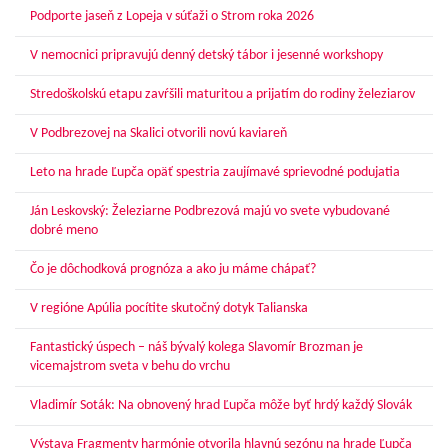
Podporte jaseň z Lopeja v súťaži o Strom roka 2026
V nemocnici pripravujú denný detský tábor i jesenné workshopy
Stredoškolskú etapu zavŕšili maturitou a prijatím do rodiny železiarov
V Podbrezovej na Skalici otvorili novú kaviareň
Leto na hrade Ľupča opäť spestria zaujímavé sprievodné podujatia
Ján Leskovský: Železiarne Podbrezová majú vo svete vybudované
dobré meno
Čo je dôchodková prognóza a ako ju máme chápať?
V regióne Apúlia pocítite skutočný dotyk Talianska
Fantastický úspech – náš bývalý kolega Slavomír Brozman je
vicemajstrom sveta v behu do vrchu
Vladimír Soták: Na obnovený hrad Ľupča môže byť hrdý každý Slovák
Výstava Fragmenty harmónie otvorila hlavnú sezónu na hrade Ľupča