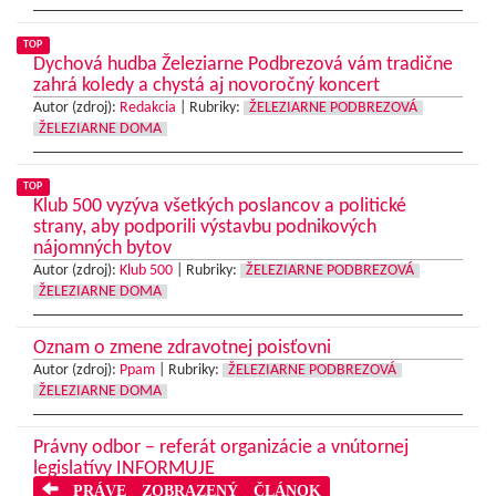
TOP
Dychová hudba Železiarne Podbrezová vám tradične
zahrá koledy a chystá aj novoročný koncert
Autor (zdroj):
Redakcia
|
Rubriky:
ŽELEZIARNE PODBREZOVÁ
ŽELEZIARNE DOMA
TOP
Klub 500 vyzýva všetkých poslancov a politické
strany, aby podporili výstavbu podnikových
nájomných bytov
Autor (zdroj):
Klub 500
|
Rubriky:
ŽELEZIARNE PODBREZOVÁ
ŽELEZIARNE DOMA
Oznam o zmene zdravotnej poisťovni
Autor (zdroj):
Ppam
|
Rubriky:
ŽELEZIARNE PODBREZOVÁ
ŽELEZIARNE DOMA
Právny odbor – referát organizácie a vnútornej
legislatívy INFORMUJE
PRÁVE ZOBRAZENÝ ČLÁNOK