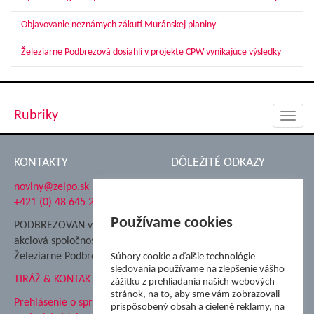
Objavovanie neznámych zákutí Muránskej planiny
Železiarne Podbrezová dosiahli v projekte CPW vynikajúce výsledky
Rubriky
Toggl
navig
KONTAKTY
DÔLEŽITÉ ODKAZY
noviny@zelpo.sk
Hrad Ľupča
+421 (0) 48 645 2711
Súkromná spojená škola ŽP
Nadácia Železiarne
Používame cookies
PODBREZOVAN vydáva
Podbrezová
akciová spoločnosť
Hutnícke múzeum
Železiarne Podbrezová
Súbory cookie a ďalšie technológie
ŽP Informatika s.r.o.
sledovania používame na zlepšenie vášho
TIRÁŽ & KONTAKT
ŠK Železiarne Podbrezová
zážitku z prehliadania našich webových
stránok, na to, aby sme vám zobrazovali
Tále a.s.
Prehlásenie o spracovaní
prispôsobený obsah a cielené reklamy, na