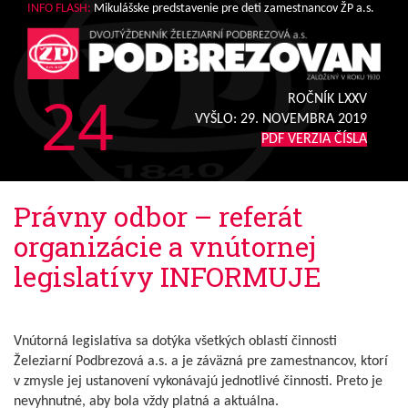
INFO FLASH:
Mikulášske predstavenie pre deti zamestnancov ŽP a.s.
24
ROČNÍK LXXV
VYŠLO:
29. NOVEMBRA 2019
PDF VERZIA ČÍSLA
Právny odbor – referát
organizácie a vnútornej
legislatívy INFORMUJE
Vnútorná legislatíva sa dotýka všetkých oblastí činnosti
Železiarní Podbrezová a.s. a je záväzná pre zamestnancov, ktorí
v zmysle jej ustanovení vykonávajú jednotlivé činnosti. Preto je
nevyhnutné, aby bola vždy platná a aktuálna.