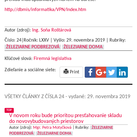
http://dbmis/informatika/VPN/Index.htm
Autor (zdroj):
Ing. Soňa Roštárová
Číslo: 24|Ročník: LXXV | Vyšlo:
29. novembra 2019
|
Rubriky:
ŽELEZIARNE PODBREZOVÁ
ŽELEZIARNE DOMA
Kľúčové slová:
Firemná legislatíva
Zdieľanie a sociálne siete:
Print
VŠETKY ČLÁNKY Z ČÍSLA 24
- vydané: 29. novembra 2019
TOP
V novom roku bude prioritou presťahovanie skladu
do novovybudovaných priestorov
Autor (zdroj):
Mgr. Petra Motyčková
|
Rubriky:
ŽELEZIARNE
PODBREZOVÁ
ŽELEZIARNE DOMA