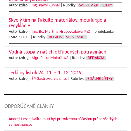
Autor (zdroj):
Ing. Pavol Kühnel
|
Rubriky:
ŠPORT V ŽP
KOLKY
Skvelý tím na Fakulte materiálov, metalurgie a
recyklácie
Autor (zdroj):
Ing. Bc. Martina Hrubovčáková PhD.
, prodekanka
FMMR TUKE |
Rubriky:
REGIÓN
SLOVENSKO
Vodná stopa v našich obľúbených potravinách
Autor (zdroj):
Mgr. Petra Motyčková
|
Rubriky:
REDAKCIA
Jedálny lístok 24. 11. – 1. 12. 2019
Autor (zdroj):
ŽP Gastro-servis s.r.o.
|
Rubriky:
JEDÁLNE LÍSTKY
ODPORÚČANÉ ČLÁNKY
Andrej Jursa: Kvalita musí byť prirodzenou súčasťou práce všetkých
zamestnancov