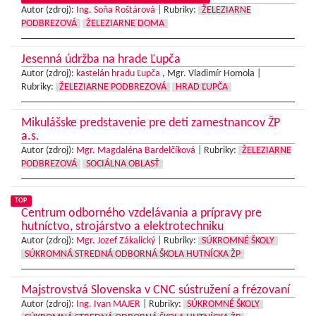
Autor (zdroj):
Ing. Soňa Roštárová
|
Rubriky:
ŽELEZIARNE
PODBREZOVÁ
ŽELEZIARNE DOMA
Jesenná údržba na hrade Ľupča
Autor (zdroj):
kastelán hradu Ľupča
, Mgr. Vladimír Homola |
Rubriky:
ŽELEZIARNE PODBREZOVÁ
HRAD ĽUPČA
Mikulášske predstavenie pre deti zamestnancov ŽP
a.s.
Autor (zdroj):
Mgr. Magdaléna Bardelčíková
|
Rubriky:
ŽELEZIARNE
PODBREZOVÁ
SOCIÁLNA OBLASŤ
TOP
Centrum odborného vzdelávania a prípravy pre
hutníctvo, strojárstvo a elektrotechniku
Autor (zdroj):
Mgr. Jozef Zákalický
|
Rubriky:
SÚKROMNÉ ŠKOLY
SÚKROMNÁ STREDNÁ ODBORNÁ ŠKOLA HUTNÍCKA ŽP
Majstrovstvá Slovenska v CNC sústružení a frézovaní
Autor (zdroj):
Ing. Ivan MAJER
|
Rubriky:
SÚKROMNÉ ŠKOLY