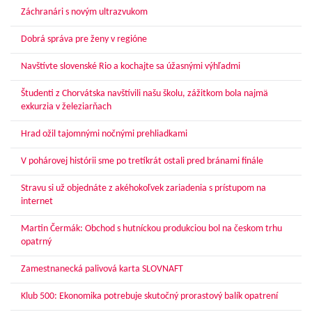
Záchranári s novým ultrazvukom
Dobrá správa pre ženy v regióne
Navštívte slovenské Rio a kochajte sa úžasnými výhľadmi
Študenti z Chorvátska navštívili našu školu, zážitkom bola najmä
exkurzia v železiarňach
Hrad ožil tajomnými nočnými prehliadkami
V pohárovej histórii sme po tretíkrát ostali pred bránami finále
Stravu si už objednáte z akéhokoľvek zariadenia s prístupom na
internet
Martin Čermák: Obchod s hutníckou produkciou bol na českom trhu
opatrný
Zamestnanecká palivová karta SLOVNAFT
Klub 500: Ekonomika potrebuje skutočný prorastový balík opatrení