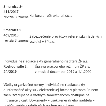
Smernica S-
411/2017
Konkurz a reštrukturalizácia
revízia 3, zmena
III
Smernica S-
463/2015
Zabezpečenie prevádzky referentsky riadených
revízia 3, zmena
vozidiel v ŽP a.s.
III
Individuálne riadiace akty generálneho riaditeľa ŽP a.s.
Rozhodnutie č.
Úprava pracovného režimu v ŽP a.s.
24/2019
v mesiaci december 2019 a 1.1.2020
Všetky organizačné normy, individuálne riadiace akty
a informačné akty sú v elektronickej forme v platnom úplnom
znení zverejnené a všetkým zamestnancom dostupné na
Intranete v časti Dokumenty – úsek generálneho riaditeľa –
prehľad vnútropodnikových noriem na adrese: