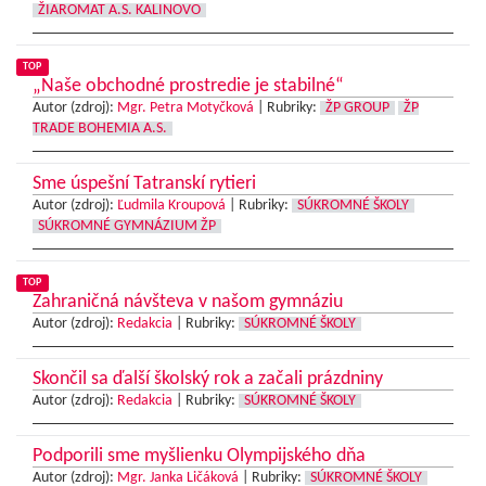
ŽIAROMAT A.S. KALINOVO
TOP
„Naše obchodné prostredie je stabilné“
Autor (zdroj):
Mgr. Petra Motyčková
|
Rubriky:
ŽP GROUP
ŽP
TRADE BOHEMIA A.S.
Sme úspešní Tatranskí rytieri
Autor (zdroj):
Ľudmila Kroupová
|
Rubriky:
SÚKROMNÉ ŠKOLY
SÚKROMNÉ GYMNÁZIUM ŽP
TOP
Zahraničná návšteva v našom gymnáziu
Autor (zdroj):
Redakcia
|
Rubriky:
SÚKROMNÉ ŠKOLY
Skončil sa ďalší školský rok a začali prázdniny
Autor (zdroj):
Redakcia
|
Rubriky:
SÚKROMNÉ ŠKOLY
Podporili sme myšlienku Olympijského dňa
Autor (zdroj):
Mgr. Janka Ličáková
|
Rubriky:
SÚKROMNÉ ŠKOLY