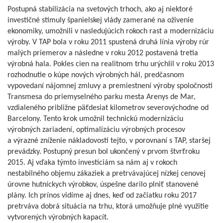
Postupná stabilizácia na svetových trhoch, ako aj niektoré
investičné stimuly španielskej vlády zamerané na oživenie
ekonomiky, umožnili v nasledujúcich rokoch rast a modernizáciu
výroby. V TAP bola v roku 2011 spustená druhá línia výroby rúr
malých priemerov a následne v roku 2012 postavená tretia
výrobná hala. Pokles cien na realitnom trhu urýchlil v roku 2013
rozhodnutie o kúpe nových výrobných hál, predčasnom
vypovedaní nájomnej zmluvy a premiestnení výroby spoločnosti
Transmesa do priemyselného parku mesta Arenys de Mar,
vzdialeného približne päťdesiat kilometrov severovýchodne od
Barcelony. Tento krok umožnil technickú modernizáciu
výrobných zariadení, optimalizáciu výrobných procesov
a výrazné zníženie nákladovosti tejto, v porovnaní s TAP, staršej
prevádzky. Postupný presun bol ukončený v prvom štvrťroku
2015. Aj vďaka týmto investíciám sa nám aj v rokoch
nestabilného objemu zákaziek a pretrvávajúcej nízkej cenovej
úrovne hutníckych výrobkov, úspešne darilo plniť stanovené
plány. Ich prínos vidíme aj dnes, keď od začiatku roku 2017
pretrváva dobrá situácia na trhu, ktorá umožňuje plné využitie
vytvorených výrobných kapacít.