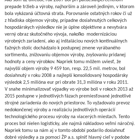
Ako som už uviedol, rok 2009 bol pri päťdesiatpercentnom
prepade tržieb a výroby, najhorším a zároveň jediným, v ktorom
bola vykázaná účtovná strata. Porovnanie ostatných rokov či už
z hľadiska objemov výroby, prípadne dosiahnutých celkových
hospodárskych výsledkov nie je úplne objektívne a nevytvára
verný obraz skutočného vývoja, nakoľko modernizáciou
výrobných zariadení, ako aj inštaláciou nových kontinuálnych
ťažných stolíc dochádzalo k postupnej zmene vyrábaného
sortimentu, znižovaniu objemov výroby, zvyšovaniu pridanej
hodnoty a ceny výrobkov. Napriek tomu môžem uviesť, že
najvyšší objem výroby 9 459 ton, resp. 22,5 mil. metrov, bol
dosiahnutý v roku 2008 a najlepší konsolidovaný hospodársky
výsledok 2,5 milióna eur pri obrate 31,3 milióna v roku 2011.
V snahe minimalizovať výpadky vo výrobe boli v rokoch 2013 až
2015 postupne v jednotlivých fázach premiesťované jednotlivé
strojné zariadenia do nových priestorov. To vyžadovalo prevoz
nedokončenej výroby a realizáciu jednotlivých operácií
technologického procesu výroby na viacerých miestach. Tento
proces bol nielen logisticky, ale najmä nákladovo veľmi náročný.
Napriek tomu sa nám aj v tomto období podarilo dosiahnuť
dobré výsledky a za pomoci ŽP a.s. splniť hlavný cieľ v podobe