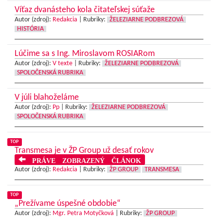
Víťaz dvanásteho kola čitateľskej súťaže
Autor (zdroj):
Redakcia
|
Rubriky:
ŽELEZIARNE PODBREZOVÁ
HISTÓRIA
Lúčime sa s Ing. Miroslavom ROSIARom
Autor (zdroj):
V texte
|
Rubriky:
ŽELEZIARNE PODBREZOVÁ
SPOLOČENSKÁ RUBRIKA
V júli blahoželáme
Autor (zdroj):
Pp
|
Rubriky:
ŽELEZIARNE PODBREZOVÁ
SPOLOČENSKÁ RUBRIKA
TOP
Transmesa je v ŽP Group už desať rokov
PRÁVE ZOBRAZENÝ ČLÁNOK
Autor (zdroj):
Redakcia
|
Rubriky:
ŽP GROUP
TRANSMESA
TOP
„Prežívame úspešné obdobie“
Autor (zdroj):
Mgr. Petra Motyčková
|
Rubriky:
ŽP GROUP