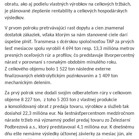
obratu, ako aj podielu vlastných výrobkov na celkových tržbách,
je plánované zlepšenie rentability a celkových hospodárskych
výsledkov.
V prvom polroku pretrvávajúci rast dopytu a cien znamenal
dostatok zákaziek, vďaka ktorým sa nám stanovené ciele darí
úspešne plniť. Transmesa s dcérskou spoločnosťou TAP za prvých
šesť mesiacov spolu vyrobili 4 694 ton resp. 13,3 milióna metrov
presných oceľových rúr a profilov, čo predstavuje štvorpercentný
nárast v porovnaní s rovnakým obdobím minulého roku.
Z celkového objemu bolo 1 522 ton následne externe
finalizovaných elektrolytickým pozinkovaním a 1 409 ton
mechanickým delením.
Za prvý polrok sme dodali svojim odberateľom rúry v celkovom
objeme 8 227 ton, z toho 5 203 ton z vlastnej produkcie
a konsolidovaný obrat z predaja tovaru, výrobkov a služieb tak
dosiahol 22,3 milióna eur. Na šestnásťpercentnom medziročnom
náraste tržieb má významný podiel predaj tovaru zo Železiarní
Podbrezová a.s., ktorý predstavoval 4,1 milióna eur. K dnešnému
dňu ešte nemáme výsledky účtovnej závierky za mesiac jún, ale