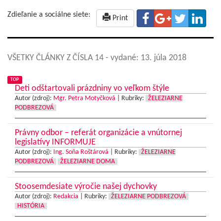
Zdieľanie a sociálne siete:
Print
VŠETKY ČLÁNKY Z ČÍSLA 14
- vydané: 13. júla 2018
TOP
Deti odštartovali prázdniny vo veľkom štýle
Autor (zdroj):
Mgr. Petra Motyčková
|
Rubriky:
ŽELEZIARNE
PODBREZOVÁ
Právny odbor – referát organizácie a vnútornej
legislatívy INFORMUJE
Autor (zdroj):
Ing. Soňa Roštárová
|
Rubriky:
ŽELEZIARNE
PODBREZOVÁ
ŽELEZIARNE DOMA
Stoosemdesiate výročie našej dychovky
Autor (zdroj):
Redakcia
|
Rubriky:
ŽELEZIARNE PODBREZOVÁ
HISTÓRIA