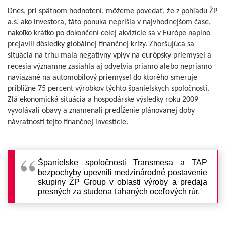
Dnes, pri spätnom hodnotení, môžeme povedať, že z pohľadu ŽP
a.s. ako investora, táto ponuka neprišla v najvhodnejšom čase,
nakoľko krátko po dokončení celej akvizície sa v Európe naplno
prejavili dôsledky globálnej finančnej krízy. Zhoršujúca sa
situácia na trhu mala negatívny vplyv na európsky priemysel a
recesia významne zasiahla aj odvetvia priamo alebo nepriamo
naviazané na automobilový priemysel do ktorého smeruje
približne 75 percent výrobkov týchto španielskych spoločností.
Zlá ekonomická situácia a hospodárske výsledky roku 2009
vyvolávali obavy a znamenali predĺženie plánovanej doby
návratnosti tejto finančnej investície.
Španielske spoločnosti Transmesa a TAP
bezpochyby upevnili medzinárodné postavenie
skupiny ŽP Group v oblasti výroby a predaja
presných za studena ťahaných oceľových rúr.