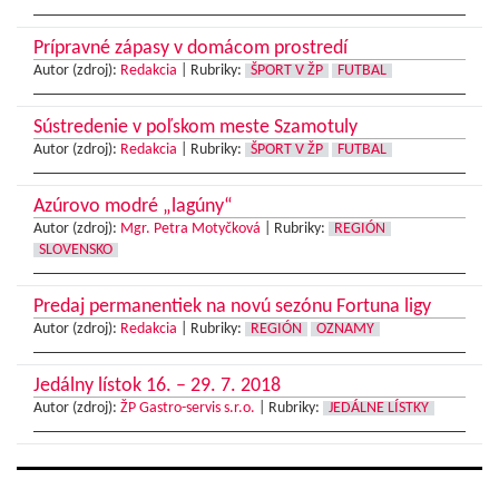
Prípravné zápasy v domácom prostredí
Autor (zdroj):
Redakcia
|
Rubriky:
ŠPORT V ŽP
FUTBAL
Sústredenie v poľskom meste Szamotuly
Autor (zdroj):
Redakcia
|
Rubriky:
ŠPORT V ŽP
FUTBAL
Azúrovo modré „lagúny“
Autor (zdroj):
Mgr. Petra Motyčková
|
Rubriky:
REGIÓN
SLOVENSKO
Predaj permanentiek na novú sezónu Fortuna ligy
Autor (zdroj):
Redakcia
|
Rubriky:
REGIÓN
OZNAMY
Jedálny lístok 16. – 29. 7. 2018
Autor (zdroj):
ŽP Gastro-servis s.r.o.
|
Rubriky:
JEDÁLNE LÍSTKY