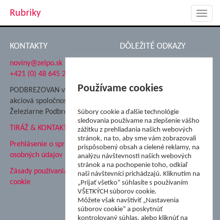
Rubriky
Toggl
navig
KONTAKTY
DÔLEŽITÉ ODKAZY
noviny@zelpo.sk
Hrad Ľupča
+421 (0) 48 645 2711
Súkromná spojená škola ŽP
Nadácia Železiarne
Používame cookies
PODBREZOVAN vydáva
Podbrezová
akciová spoločnosť
Hutnícke múzeum
Železiarne Podbrezová
Súbory cookie a ďalšie technológie
ŽP Informatika s.r.o.
sledovania používame na zlepšenie vášho
TIRÁŽ & KONTAKT
ŠK Železiarne Podbrezová
zážitku z prehliadania našich webových
stránok, na to, aby sme vám zobrazovali
Tále a.s.
Prehlásenie o spracovaní
prispôsobený obsah a cielené reklamy, na
osobných údajov
analýzu návštevnosti našich webových
stránok a na pochopenie toho, odkiaľ
Zásady používania súborov
naši návštevníci prichádzajú. Kliknutím na
cookie
„Prijať všetko” súhlasíte s používaním
VŠETKÝCH súborov cookie.
Môžete však navštíviť „Nastavenia
súborov cookie” a poskytnúť
kontrolovaný súhlas, alebo kliknúť na