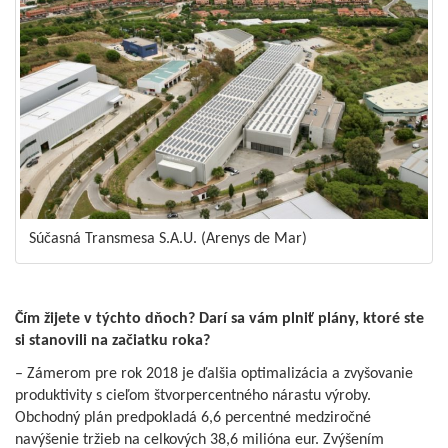
Súčasná Transmesa S.A.U. (Arenys de Mar)
Čím žijete v týchto dňoch? Darí sa vám plniť plány, ktoré ste
si stanovili na začiatku roka?
– Zámerom pre rok 2018 je ďalšia optimalizácia a zvyšovanie
produktivity s cieľom štvorpercentného nárastu výroby.
Obchodný plán predpokladá 6,6 percentné medziročné
navýšenie tržieb na celkových 38,6 milióna eur. Zvýšením