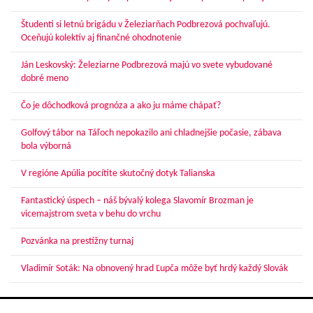
Študenti si letnú brigádu v Železiarňach Podbrezová pochvaľujú.
Oceňujú kolektív aj finančné ohodnotenie
Ján Leskovský: Železiarne Podbrezová majú vo svete vybudované
dobré meno
Čo je dôchodková prognóza a ako ju máme chápať?
Golfový tábor na Táľoch nepokazilo ani chladnejšie počasie, zábava
bola výborná
V regióne Apúlia pocítite skutočný dotyk Talianska
Fantastický úspech – náš bývalý kolega Slavomír Brozman je
vicemajstrom sveta v behu do vrchu
Pozvánka na prestížny turnaj
Vladimír Soták: Na obnovený hrad Ľupča môže byť hrdý každý Slovák