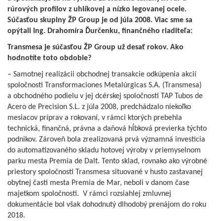
rúrových profilov z uhlíkovej a nízko legovanej ocele.
Súčasťou skupiny ŽP Group je od júla 2008. Viac sme sa
opýtali Ing. Drahomíra Ďurčenku, finančného riaditeľa:
Transmesa je súčasťou ŽP Group už desať rokov. Ako
hodnotíte toto obdobie?
– Samotnej realizácii obchodnej transakcie odkúpenia akcií
spoločnosti Transformaciones Metalúrgicas S.A. (Transmesa)
a obchodného podielu v jej dcérskej spoločnosti TAP Tubos de
Acero de Precision S.L. z júla 2008, predchádzalo niekoľko
mesiacov príprav a rokovaní, v rámci ktorých prebehla
technická, finančná, právna a daňová hĺbková previerka týchto
podnikov. Zároveň bola zrealizovaná prvá významná investícia
do automatizovaného skladu hotovej výroby v priemyselnom
parku mesta Premia de Dalt. Tento sklad, rovnako ako výrobné
priestory spoločnosti Transmesa situované v husto zastavanej
obytnej časti mesta Premia de Mar, neboli v danom čase
majetkom spoločnosti. V rámci rozsiahlej zmluvnej
dokumentácie bol však dohodnutý dlhodobý prenájom do roku
2018.