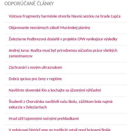
ODPORÚČANÉ ČLÁNKY
Výstava Fragmenty harmónie otvorila hlavnú sezónu na hrade Ľupča
Objavovanie neznámych zákutí Muránskej planiny
Železiarne Podbrezová dosiahli v projekte CPW vynikajúce výsledky
Andrej Jursa: Kvalita musí byť prirodzenou súčasťou práce všetkých
zamestnancov
Záchranári s novým ultrazvukom
Dobrá správa pre ženy v regióne
Navštívte slovenské Rio a kochajte sa úžasnými výhľadmi
Študenti z Chorvátska navštívili našu školu, zážitkom bola najmä
exkurzia v železiarňach
Hrad ožil tajomnými nočnými prehliadkami
V pohárovej histórii sme po tretíkrát ostali pred bránami finále