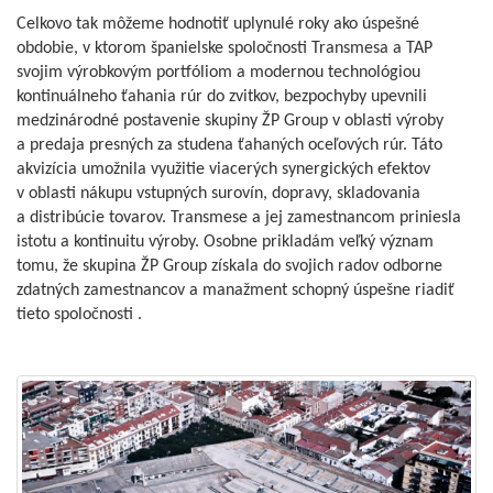
Celkovo tak môžeme hodnotiť uplynulé roky ako úspešné
obdobie, v ktorom španielske spoločnosti Transmesa a TAP
svojim výrobkovým portfóliom a modernou technológiou
kontinuálneho ťahania rúr do zvitkov, bezpochyby upevnili
medzinárodné postavenie skupiny ŽP Group v oblasti výroby
a predaja presných za studena ťahaných oceľových rúr. Táto
akvizícia umožnila využitie viacerých synergických efektov
v oblasti nákupu vstupných surovín, dopravy, skladovania
a distribúcie tovarov. Transmese a jej zamestnancom priniesla
istotu a kontinuitu výroby. Osobne prikladám veľký význam
tomu, že skupina ŽP Group získala do svojich radov odborne
zdatných zamestnancov a manažment schopný úspešne riadiť
tieto spoločnosti .