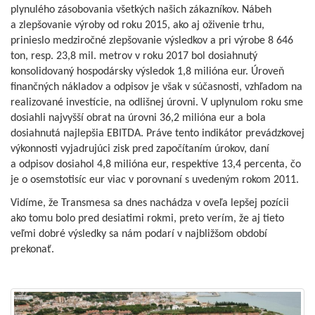
plynulého zásobovania všetkých našich zákazníkov. Nábeh
a zlepšovanie výroby od roku 2015, ako aj oživenie trhu,
prinieslo medziročné zlepšovanie výsledkov a pri výrobe 8 646
ton, resp. 23,8 mil. metrov v roku 2017 bol dosiahnutý
konsolidovaný hospodársky výsledok 1,8 milióna eur. Úroveň
finančných nákladov a odpisov je však v súčasnosti, vzhľadom na
realizované investície, na odlišnej úrovni. V uplynulom roku sme
dosiahli najvyšší obrat na úrovni 36,2 milióna eur a bola
dosiahnutá najlepšia EBITDA. Práve tento indikátor prevádzkovej
výkonnosti vyjadrujúci zisk pred započítaním úrokov, daní
a odpisov dosiahol 4,8 milióna eur, respektíve 13,4 percenta, čo
je o osemstotisíc eur viac v porovnaní s uvedeným rokom 2011.
Vidíme, že Transmesa sa dnes nachádza v oveľa lepšej pozícii
ako tomu bolo pred desiatimi rokmi, preto verím, že aj tieto
veľmi dobré výsledky sa nám podarí v najbližšom období
prekonať.