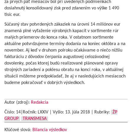
za prvých päť mesiacov bol pri uvedených podmienkach
dosiahnutý konsolidovaný zisk pred zdanením vo výške 1 490
tisíc eur.
Súčasný stav potvrdených zákaziek na úrovni 14 miliónov eur
znamená plné vyťaženie výrobných kapacít v sortimente rúr
malých priemerov do konca roka. V ostatnom sortimente
aktuálne potvrdzujeme termíny dodania na koniec októbra a na
november. Aj keď v druhom polroku očakávame o niečo nižšiu
fakturáciu z dôvodov čerpania augustovej celozávodnej
dovolenky, počas ktorej budú realizované plánované opravy
strojných zariadení a poklesu obratu na konci roka, v aktuálnej
situácii môžeme predpokladať, že aj v nasledujúcich mesiacoch
budeme pokračovať v dobrých výsledkoch.
Autor (zdroj):
Redakcia
Číslo: 14|Ročník: LXXIV | Vyšlo:
13. júla 2018
|
Rubriky:
ŽP
GROUP
TRANSMESA
Kľúčové slová:
Bilancia výsledkov