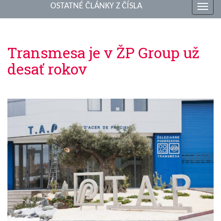
OSTATNÉ ČLÁNKY Z ČÍSLA
Toggl
navig
Transmesa je v ŽP Group už
desať rokov