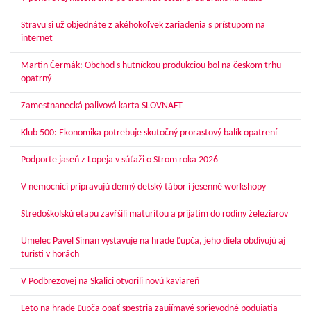
Stravu si už objednáte z akéhokoľvek zariadenia s prístupom na
internet
Martin Čermák: Obchod s hutníckou produkciou bol na českom trhu
opatrný
Zamestnanecká palivová karta SLOVNAFT
Klub 500: Ekonomika potrebuje skutočný prorastový balík opatrení
Podporte jaseň z Lopeja v súťaži o Strom roka 2026
V nemocnici pripravujú denný detský tábor i jesenné workshopy
Stredoškolskú etapu zavŕšili maturitou a prijatím do rodiny železiarov
Umelec Pavel Siman vystavuje na hrade Ľupča, jeho diela obdivujú aj
turisti v horách
V Podbrezovej na Skalici otvorili novú kaviareň
Leto na hrade Ľupča opäť spestria zaujímavé sprievodné podujatia