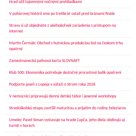
Hrad ožil tajomnými nočnými prehliadkami
V pohárovej histórii sme po tretíkrát ostali pred bránami finále
Stravu si už objednáte z akéhokoľvek zariadenia s prístupom na
internet
Martin Čermák: Obchod s hutníckou produkciou bol na českom trhu
opatrný
Zamestnanecká palivová karta SLOVNAFT
Klub 500: Ekonomika potrebuje skutočný prorastový balík opatrení
Podporte jaseň z Lopeja v súťaži o Strom roka 2026
V nemocnici pripravujú denný detský tábor i jesenné workshopy
Stredoškolskú etapu zavŕšili maturitou a prijatím do rodiny železiarov
Umelec Pavel Siman vystavuje na hrade Ľupča, jeho diela obdivujú aj
turisti v horách