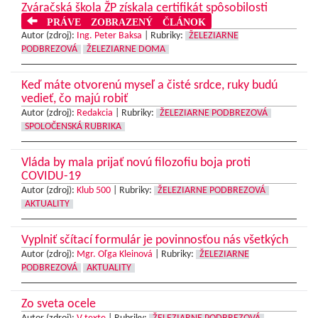
Zváračská škola ŽP získala certifikát spôsobilosti
PRÁVE ZOBRAZENÝ ČLÁNOK
Autor (zdroj):
Ing. Peter Baksa
|
Rubriky:
ŽELEZIARNE
PODBREZOVÁ
ŽELEZIARNE DOMA
Keď máte otvorenú myseľ a čisté srdce, ruky budú
vedieť, čo majú robiť
Autor (zdroj):
Redakcia
|
Rubriky:
ŽELEZIARNE PODBREZOVÁ
SPOLOČENSKÁ RUBRIKA
Vláda by mala prijať novú filozofiu boja proti
COVIDU-19
Autor (zdroj):
Klub 500
|
Rubriky:
ŽELEZIARNE PODBREZOVÁ
AKTUALITY
Vyplniť sčítací formulár je povinnosťou nás všetkých
Autor (zdroj):
Mgr. Oľga Kleinová
|
Rubriky:
ŽELEZIARNE
PODBREZOVÁ
AKTUALITY
Zo sveta ocele