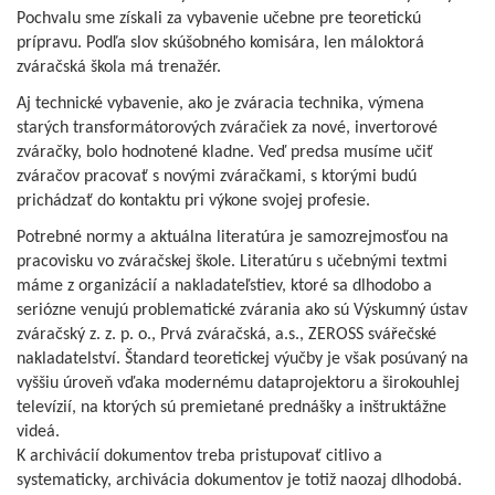
Pochvalu sme získali za vybavenie učebne pre teoretickú
prípravu. Podľa slov skúšobného komisára, len máloktorá
zváračská škola má trenažér.
Aj technické vybavenie, ako je zváracia technika, výmena
starých transformátorových zváračiek za nové, invertorové
zváračky, bolo hodnotené kladne. Veď predsa musíme učiť
zváračov pracovať s novými zváračkami, s ktorými budú
prichádzať do kontaktu pri výkone svojej profesie.
Potrebné normy a aktuálna literatúra je samozrejmosťou na
pracovisku vo zváračskej škole. Literatúru s učebnými textmi
máme z organizácií a nakladateľstiev, ktoré sa dlhodobo a
seriózne venujú problematické zvárania ako sú Výskumný ústav
zváračský z. z. p. o., Prvá zváračská, a.s., ZEROSS svářečské
nakladatelství. Štandard teoretickej výučby je však posúvaný na
vyššiu úroveň vďaka modernému dataprojektoru a širokouhlej
televízií, na ktorých sú premietané prednášky a inštruktážne
videá.
K archivácií dokumentov treba pristupovať citlivo a
systematicky, archivácia dokumentov je totiž naozaj dlhodobá.