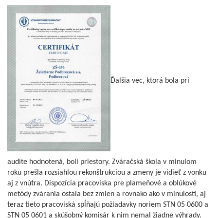
Ďalšia vec, ktorá bola pri
audite hodnotená, boli priestory. Zváračská škola v minulom
roku prešla rozsiahlou rekonštrukciou a zmeny je vidieť z vonku
aj z vnútra. Dispozícia pracoviska pre plameňové a oblúkové
metódy zvárania ostala bez zmien a rovnako ako v minulosti, aj
teraz tieto pracoviská spĺňajú požiadavky noriem STN 05 0600 a
STN 05 0601 a skúšobný komisár k nim nemal žiadne výhrady.