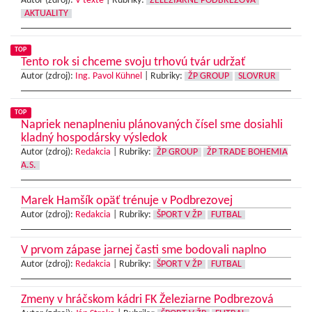
Autor (zdroj):
V texte
|
Rubriky:
ŽELEZIARNE PODBREZOVÁ
AKTUALITY
TOP
Tento rok si chceme svoju trhovú tvár udržať
Autor (zdroj):
Ing. Pavol Kühnel
|
Rubriky:
ŽP GROUP
SLOVRUR
TOP
Napriek nenaplneniu plánovaných čísel sme dosiahli
kladný hospodársky výsledok
Autor (zdroj):
Redakcia
|
Rubriky:
ŽP GROUP
ŽP TRADE BOHEMIA
A.S.
Marek Hamšík opäť trénuje v Podbrezovej
Autor (zdroj):
Redakcia
|
Rubriky:
ŠPORT V ŽP
FUTBAL
V prvom zápase jarnej časti sme bodovali naplno
Autor (zdroj):
Redakcia
|
Rubriky:
ŠPORT V ŽP
FUTBAL
Zmeny v hráčskom kádri FK Železiarne Podbrezová