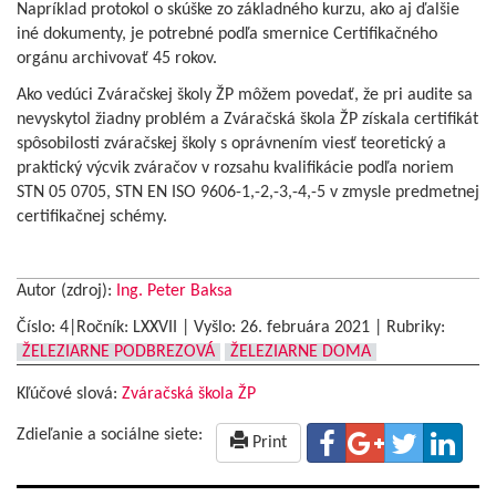
Napríklad protokol o skúške zo základného kurzu, ako aj ďalšie
iné dokumenty, je potrebné podľa smernice Certifikačného
orgánu archivovať 45 rokov.
Ako vedúci Zváračskej školy ŽP môžem povedať, že pri audite sa
nevyskytol žiadny problém a Zváračská škola ŽP získala certifikát
spôsobilosti zváračskej školy s oprávnením viesť teoretický a
praktický výcvik zváračov v rozsahu kvalifikácie podľa noriem
STN 05 0705, STN EN ISO 9606-1,-2,-3,-4,-5 v zmysle predmetnej
certifikačnej schémy.
Autor (zdroj):
Ing. Peter Baksa
Číslo: 4|Ročník: LXXVII | Vyšlo:
26. februára 2021
|
Rubriky:
ŽELEZIARNE PODBREZOVÁ
ŽELEZIARNE DOMA
Kľúčové slová:
Zváračská škola ŽP
Zdieľanie a sociálne siete:
Print