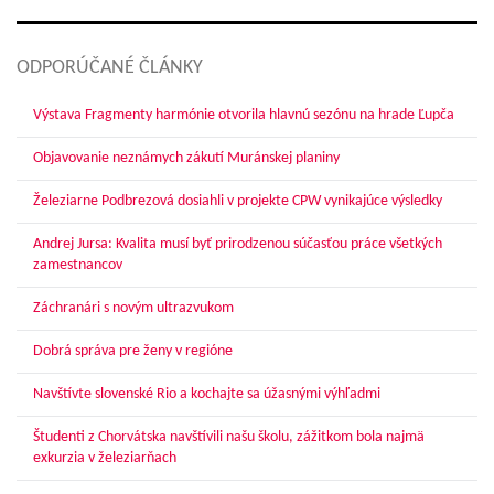
ODPORÚČANÉ ČLÁNKY
Výstava Fragmenty harmónie otvorila hlavnú sezónu na hrade Ľupča
Objavovanie neznámych zákutí Muránskej planiny
Železiarne Podbrezová dosiahli v projekte CPW vynikajúce výsledky
Andrej Jursa: Kvalita musí byť prirodzenou súčasťou práce všetkých
zamestnancov
Záchranári s novým ultrazvukom
Dobrá správa pre ženy v regióne
Navštívte slovenské Rio a kochajte sa úžasnými výhľadmi
Študenti z Chorvátska navštívili našu školu, zážitkom bola najmä
exkurzia v železiarňach