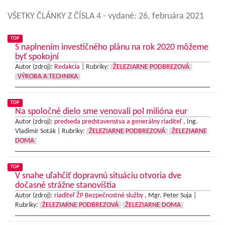
VŠETKY ČLÁNKY Z ČÍSLA 4
- vydané: 26. februára 2021
TOP
S naplnením investičného plánu na rok 2020 môžeme
byť spokojní
Autor (zdroj):
Redakcia
|
Rubriky:
ŽELEZIARNE PODBREZOVÁ
VÝROBA A TECHNIKA
TOP
Na spoločné dielo sme venovali pol milióna eur
Autor (zdroj):
predseda predstavenstva a generálny riaditeľ
, Ing.
Vladimír Soták |
Rubriky:
ŽELEZIARNE PODBREZOVÁ
ŽELEZIARNE
DOMA
TOP
V snahe uľahčiť dopravnú situáciu otvoria dve
dočasné strážne stanovištia
Autor (zdroj):
riaditeľ ŽP Bezpečnostné služby
, Mgr. Peter Suja |
Rubriky:
ŽELEZIARNE PODBREZOVÁ
ŽELEZIARNE DOMA