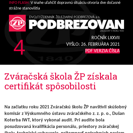
INFO FLASH:
V snahe uľahčiť dopravnú situáciu otvoria dve dočasné
strážne stanovištia
4
ROČNÍK LXXVII
VYŠLO:
26. FEBRUÁRA 2021
PDF VERZIA ČÍSLA
Zváračská škola ŽP získala
certifikát spôsobilosti
Na začiatku roku 2021 Zváračskú školu ŽP navštívil skúšobný
komisár z Výskumného ústavu zváračského z. z. p. o., Dušan
Koterba IWT, ktorý vykonal audit. Pri audite bola
posudzovaná kvalifikácia personálu, priestory zváračskej