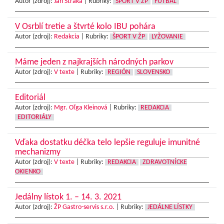
Autor (zdroj):
Ján Straka
|
Rubriky:
ŠPORT V ŽP
FUTBAL
V Osrblí tretie a štvrté kolo IBU pohára
Autor (zdroj):
Redakcia
|
Rubriky:
ŠPORT V ŽP
LYŽOVANIE
Máme jeden z najkrajších národných parkov
Autor (zdroj):
V texte
|
Rubriky:
REGIÓN
SLOVENSKO
Editoriál
Autor (zdroj):
Mgr. Oľga Kleinová
|
Rubriky:
REDAKCIA
EDITORIÁLY
Vďaka dostatku déčka telo lepšie reguluje imunitné
mechanizmy
Autor (zdroj):
V texte
|
Rubriky:
REDAKCIA
ZDRAVOTNÍCKE
OKIENKO
Jedálny lístok 1. – 14. 3. 2021
Autor (zdroj):
ŽP Gastro-servis s.r.o.
|
Rubriky:
JEDÁLNE LÍSTKY