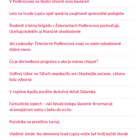
V Podbrezovej na Skalici otvorili novú kaviareň
Leto na hrade Ľupča opäť spestria zaujímavé sprievodné podujatia
Študenti si letnú brigádu v Železiarňach Podbrezová pochvaľujú.
Oceňujú kolektív aj finančné ohodnotenie
Ján Leskovský: Železiarne Podbrezová majú vo svete vybudované
dobré meno
Čo je dôchodková prognóza a ako ju máme chápať?
Golfový tábor na Táľoch nepokazilo ani chladnejšie počasie, zábava
bola výborná
V regióne Apúlia pocítite skutočný dotyk Talianska
Fantastický úspech – náš bývalý kolega Slavomír Brozman je
vicemajstrom sveta v behu do vrchu
Pozvánka na prestížny turnaj
Vladimír Soták: Na obnovený hrad Ľupča môže byť hrdý každý Slovák