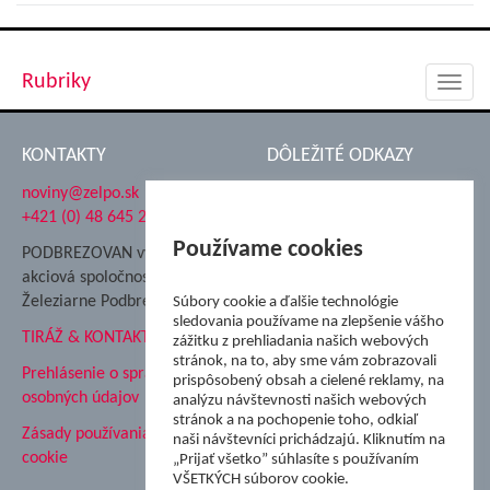
Rubriky
Toggl
navig
KONTAKTY
DÔLEŽITÉ ODKAZY
noviny@zelpo.sk
Hrad Ľupča
+421 (0) 48 645 2711
Súkromná spojená škola ŽP
Nadácia Železiarne
Používame cookies
PODBREZOVAN vydáva
Podbrezová
akciová spoločnosť
Hutnícke múzeum
Železiarne Podbrezová
Súbory cookie a ďalšie technológie
ŽP Informatika s.r.o.
sledovania používame na zlepšenie vášho
TIRÁŽ & KONTAKT
ŠK Železiarne Podbrezová
zážitku z prehliadania našich webových
Tále a.s.
stránok, na to, aby sme vám zobrazovali
Prehlásenie o spracovaní
prispôsobený obsah a cielené reklamy, na
osobných údajov
analýzu návštevnosti našich webových
stránok a na pochopenie toho, odkiaľ
Zásady používania súborov
naši návštevníci prichádzajú. Kliknutím na
cookie
„Prijať všetko” súhlasíte s používaním
VŠETKÝCH súborov cookie.