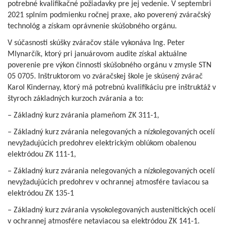
potrebné kvalifikačné požiadavky pre jej vedenie. V septembri
2021 splním podmienku ročnej praxe, ako poverený zváračský
technológ a získam oprávnenie skúšobného orgánu.
V súčasnosti skúšky zváračov stále vykonáva Ing. Peter
Mlynarčík, ktorý pri januárovom audite získal aktuálne
poverenie pre výkon činnosti skúšobného orgánu v zmysle STN
05 0705. Inštruktorom vo zváračskej škole je skúsený zvárač
Karol Kindernay, ktorý má potrebnú kvalifikáciu pre inštruktáž v
štyroch základných kurzoch zvárania a to:
– Základný kurz zvárania plameňom ZK 311-1,
– Základný kurz zvárania nelegovaných a nízkolegovaných ocelí
nevyžadujúcich predohrev elektrickým oblúkom obalenou
elektródou ZK 111-1,
– Základný kurz zvárania nelegovaných a nízkolegovaných ocelí
nevyžadujúcich predohrev v ochrannej atmosfére taviacou sa
elektródou ZK 135-1
– Základný kurz zvárania vysokolegovaných austenitických ocelí
v ochrannej atmosfére netaviacou sa elektródou ZK 141-1.