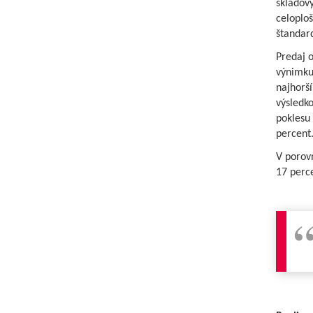
skladový
celoplo
štandar
Predaj o
výnimku
najhorš
výsledko
poklesu 
percent
V porov
17 perc