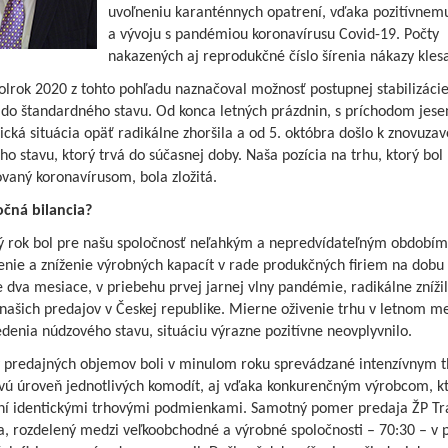
uvoľneniu karanténnych opatrení, vďaka pozitívnem
a vývoju s pandémiou koronavírusu Covid-19. Počty
nakazených aj reprodukčné číslo šírenia nákazy klesa
lrok 2020 z tohto pohľadu naznačoval možnosť postupnej stabilizácie
 do štandardného stavu. Od konca letných prázdnin, s príchodom jese
ká situácia opäť radikálne zhoršila a od 5. októbra došlo k znovuza
o stavu, ktorý trvá do súčasnej doby. Naša pozícia na trhu, ktorý bol
vaný koronavírusom, bola zložitá.
očná bilancia?
ý rok bol pre našu spoločnosť neľahkým a nepredvídateľným obdobím
enie a zníženie výrobných kapacít v rade produkčných firiem na dobu
e dva mesiace, v priebehu prvej jarnej vlny pandémie, radikálne znížil
ašich predajov v Českej republike. Mierne oživenie trhu v letnom m
denia núdzového stavu, situáciu výrazne pozitívne neovplyvnilo.
 predajných objemov boli v minulom roku sprevádzané intenzívnym 
vú úroveň jednotlivých komodít, aj vďaka konkurenčným výrobcom, kto
ní identickými trhovými podmienkami. Samotný pomer predaja ŽP Tr
, rozdelený medzi veľkoobchodné a výrobné spoločnosti – 70:30 – v 