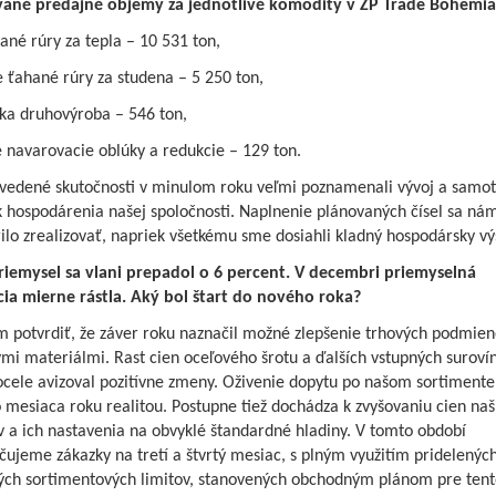
vané predajné objemy za jednotlivé komodity v ŽP Trade Bohemia 
ané rúry za tepla – 10 531 ton,
 ťahané rúry za studena – 5 250 ton,
cka druhovýroba – 546 ton,
 navarovacie oblúky a redukcie – 129 ton.
uvedené skutočnosti v minulom roku veľmi poznamenali vývoj a samo
k hospodárenia našej spoločnosti. Naplnenie plánovaných čísel sa ná
lo zrealizovať, napriek všetkému sme dosiahli kladný hospodársky vý
riemysel sa vlani prepadol o 6 percent. V decembri priemyselná
ia mierne rástla. Aký bol štart do nového roka?
 potvrdiť, že záver roku naznačil možné zlepšenie trhových podmien
mi materiálmi. Rast cien oceľového šrotu a ďalších vstupných suroví
ocele avizoval pozitívne zmeny. Oživenie dopytu po našom sortimente
mesiaca roku realitou. Postupne tiež dochádza k zvyšovaniu cien naš
 a ich nastavenia na obvyklé štandardné hladiny. V tomto období
ujeme zákazky na tretí a štvrtý mesiac, s plným využitím pridelenýc
ch sortimentových limitov, stanovených obchodným plánom pre tent