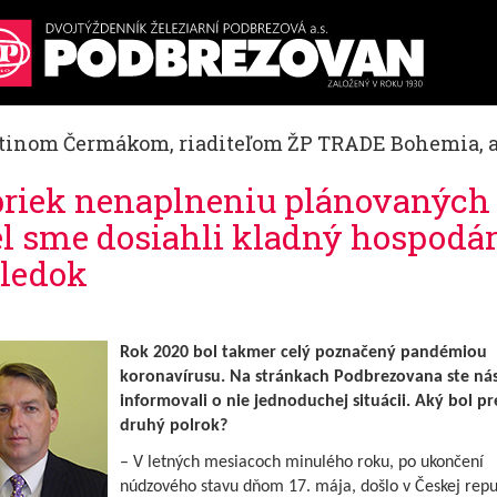
tinom Čermákom, riaditeľom ŽP TRADE Bohemia, a.
riek nenaplneniu plánovaných
el sme dosiahli kladný hospodá
ledok
Rok 2020 bol takmer celý poznačený pandémiou
koronavírusu. Na stránkach Podbrezovana ste nás
informovali o nie jednoduchej situácii. Aký bol pr
druhý polrok?
– V letných mesiacoch minulého roku, po ukončení
núdzového stavu dňom 17. mája, došlo v Českej repu