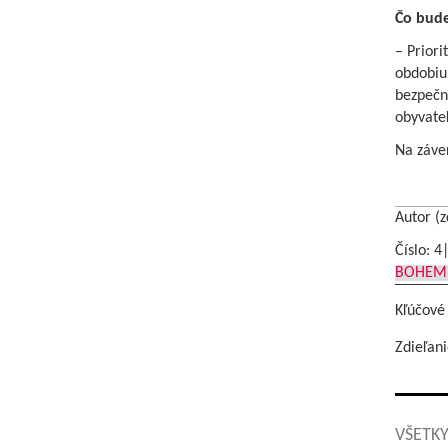
Čo bude
– Prior
obdobiu.
bezpečno
obyvateľ
Na záve
Autor (z
Číslo: 4
BOHEMI
Kľúčové
Zdieľani
VŠETKY