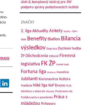
úloh & komplexný nástroj pre SW
podporu správy poskytovaných služieb
ému
otno-
ZNAČKY
ácia
Aktuality
Ankety
2. liga
Audity - SEM -
vie.
Bilancia
Benefity
Biatlon
SRBP
výsledkov
Dychová hudba
Doprava
Firemná
Dôchodcovia
ŽP
Editoriál
 TRADE
FK ŽP
legislatíva
FMMR TUKE
Fortuna liga
Investície
História
Jubilanti
Koronavírus
Kultúra
Niké liga
NsP Brezno n.o.
Nadácie
Návštevy a exkurzie
Pozývame vás
Oznamy
Práca s
Poďakovania a spomienky
mládežou
Príhovory