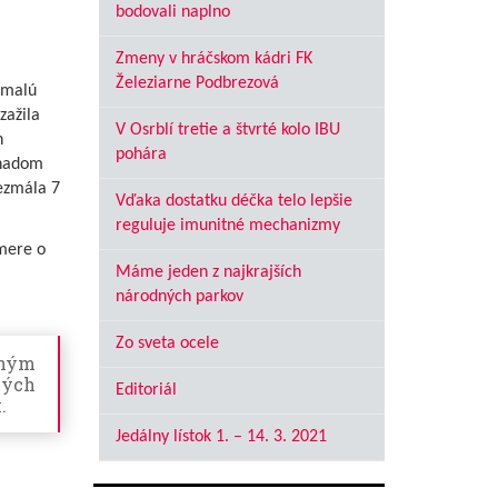
bodovali naplno
Zmeny v hráčskom kádri FK
Železiarne Podbrezová
 malú
zažila
V Osrblí tretie a štvrté kolo IBU
h
pohára
dhadom
bezmála 7
Vďaka dostatku déčka telo lepšie
reguluje imunitné mechanizmy
mere o
Máme jeden z najkrajších
národných parkov
Zo sveta ocele
lným
ých
Editoriál
.
Jedálny lístok 1. – 14. 3. 2021