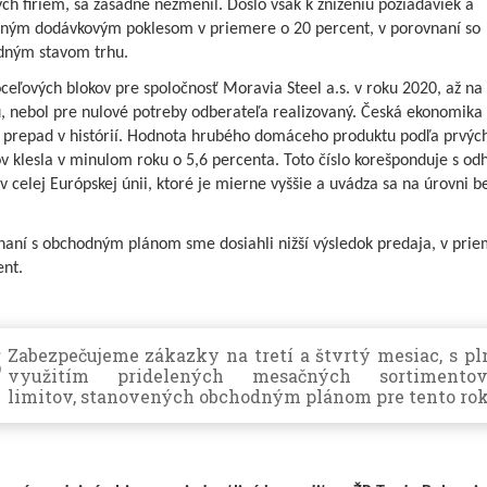
ch firiem, sa zásadne nezmenil. Došlo však k zníženiu požiadaviek a
šným dodávkovým poklesom v priemere o 20 percent, v porovnaní so
dným stavom trhu.
ceľových blokov pre spoločnosť Moravia Steel a.s. v roku 2020, až na
, nebol pre nulové potreby odberateľa realizovaný. Česká ekonomika 
í prepad v histórií. Hodnota hrubého domáceho produktu podľa prvýc
v klesla v minulom roku o 5,6 percenta. Toto číslo korešponduje s o
v celej Európskej únii, ktoré je mierne vyššie a uvádza sa na úrovni 
.
naní s obchodným plánom sme dosiahli nižší výsledok predaja, v prie
ent.
Zabezpečujeme zákazky na tretí a štvrtý mesiac, s p
využitím pridelených mesačných sortimentov
limitov, stanovených obchodným plánom pre tento rok