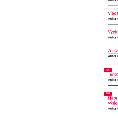
Autor 
Vláda
Autor 
Vypln
Autor 
Zo sv
Autor 
TOP
Tento
Autor 
TOP
Napri
výsl
Autor 