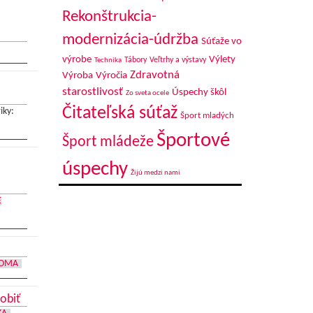
Rekonštrukcia-
modernizácia-údržba
Súťaže vo
výrobe
Výlety
Tábory
Veľtrhy a výstavy
Technika
Zdravotná
Výroba
Výročia
starostlivosť
Úspechy škôl
Zo sveta ocele
Čitateľská súťaž
iky:
Šport mladých
Športové
Šport mládeže
úspechy
Žijú medzi nami
E
DOMA
obiť