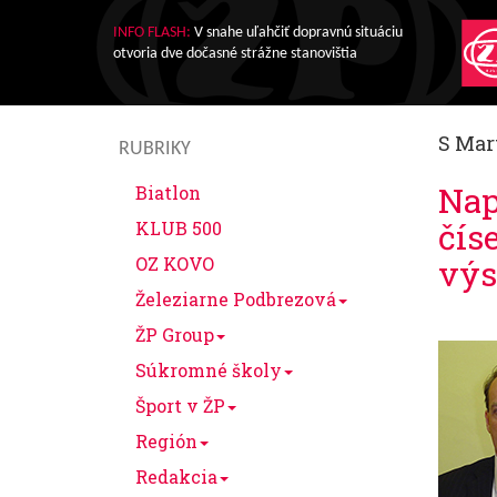
INFO FLASH:
V snahe uľahčiť dopravnú situáciu
otvoria dve dočasné strážne stanovištia
S Mar
RUBRIKY
Nap
Biatlon
čís
KLUB 500
OZ KOVO
výs
Železiarne Podbrezová
ŽP Group
Súkromné školy
Šport v ŽP
Región
Redakcia