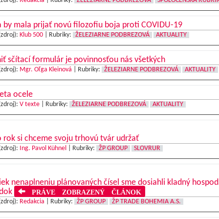
(zdroj):
Redakcia
|
Rubriky:
ŽELEZIARNE PODBREZOVÁ
SPOLOČENSKÁ RUBRI
 by mala prijať novú filozofiu boja proti COVIDU-19
(zdroj):
Klub 500
|
Rubriky:
ŽELEZIARNE PODBREZOVÁ
AKTUALITY
iť sčítací formulár je povinnosťou nás všetkých
(zdroj):
Mgr. Oľga Kleinová
|
Rubriky:
ŽELEZIARNE PODBREZOVÁ
AKTUALITY
eta ocele
(zdroj):
V texte
|
Rubriky:
ŽELEZIARNE PODBREZOVÁ
AKTUALITY
 rok si chceme svoju trhovú tvár udržať
(zdroj):
Ing. Pavol Kühnel
|
Rubriky:
ŽP GROUP
SLOVRUR
ek nenaplneniu plánovaných čísel sme dosiahli kladný hospod
edok
PRÁVE ZOBRAZENÝ ČLÁNOK
(zdroj):
Redakcia
|
Rubriky:
ŽP GROUP
ŽP TRADE BOHEMIA A.S.