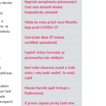
Napriek nenaplneniu plánovaných
u obratu
čísel sme dosiahli kladný
hospodársky výsledok
li.
 a
Vláda by mala prijať novú filozofiu
ne, sa
boja proti COVIDU-19
vedeniu
Zváračská škola ŽP získala
certifikát spôsobilosti
Vyplniť sčítací formulár je
.
povinnosťou nás všetkých
Keď máte otvorenú myseľ a čisté
i
srdce, ruky budú vedieť, čo majú
edzičase,
robiť
tlakom
Marek Hamšík opäť trénuje v
rí boli
Podbrezovej
ade
prospech
V prvom zápase jarnej časti sme