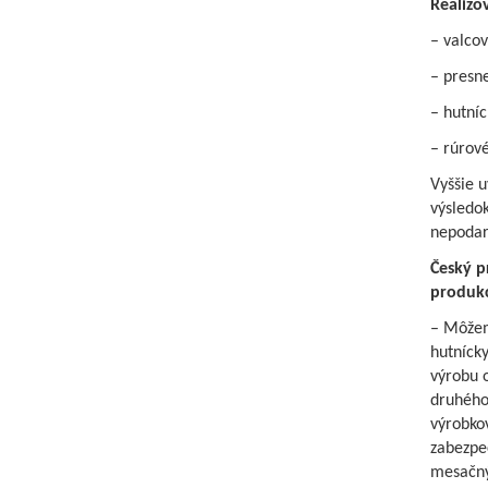
Realizo
– valcov
– presne
– hutní
– rúrové
Vyššie 
výsledo
nepodari
Český p
produkc
– Môžem
hutnícky
výrobu 
druhého 
výrobkov
zabezpeč
mesačný