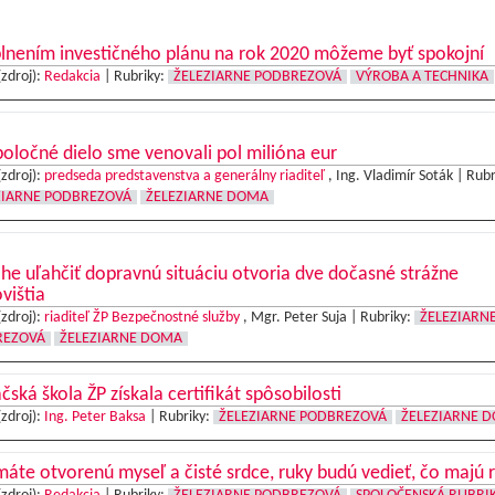
lnením investičného plánu na rok 2020 môžeme byť spokojní
(zdroj):
Redakcia
|
Rubriky:
ŽELEZIARNE PODBREZOVÁ
VÝROBA A TECHNIKA
oločné dielo sme venovali pol milióna eur
(zdroj):
predseda predstavenstva a generálny riaditeľ
, Ing. Vladimír Soták |
Rubr
ZIARNE PODBREZOVÁ
ŽELEZIARNE DOMA
he uľahčiť dopravnú situáciu otvoria dve dočasné strážne
vištia
(zdroj):
riaditeľ ŽP Bezpečnostné služby
, Mgr. Peter Suja |
Rubriky:
ŽELEZIARN
REZOVÁ
ŽELEZIARNE DOMA
čská škola ŽP získala certifikát spôsobilosti
(zdroj):
Ing. Peter Baksa
|
Rubriky:
ŽELEZIARNE PODBREZOVÁ
ŽELEZIARNE 
áte otvorenú myseľ a čisté srdce, ruky budú vedieť, čo majú r