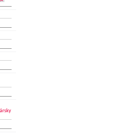
KA
ársky