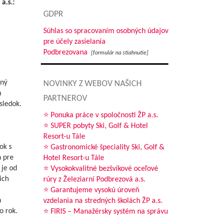
a.s.:
GDPR
Súhlas so spracovaním osobných údajov
pre účely zasielania
Podbrezovana
[formulár na stiahnutie]
tný
NOVINKY Z WEBOV NAŠICH
m
PARTNEROV
sledok.
⭐ Ponuka práce v spoločnosti ŽP a.s.
⭐ SUPER pobyty Ski, Golf & Hotel
Resort-u Tále
ok s
⭐ Gastronomické špeciality Ski, Golf &
n pre
Hotel Resort-u Tále
 je od
⭐ Vysokokvalitné bezšvíkové oceľové
ich
rúry z Železiarní Podbrezová a.s.
⭐ Garantujeme vysokú úroveň
h
vzdelania na stredných školách ŽP a.s.
o rok.
⭐ FIRIS – Manažérsky systém na správu