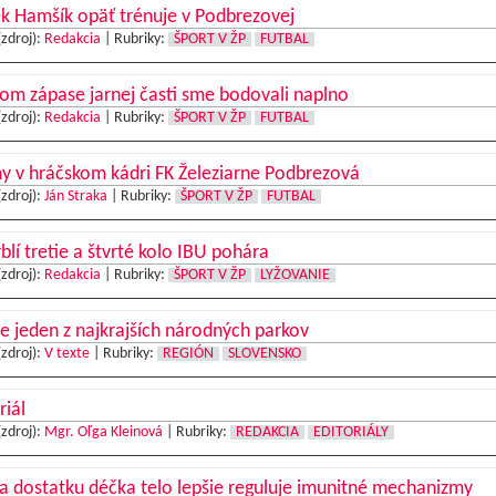
k Hamšík opäť trénuje v Podbrezovej
(zdroj):
Redakcia
|
Rubriky:
ŠPORT V ŽP
FUTBAL
om zápase jarnej časti sme bodovali naplno
(zdroj):
Redakcia
|
Rubriky:
ŠPORT V ŽP
FUTBAL
y v hráčskom kádri FK Železiarne Podbrezová
(zdroj):
Ján Straka
|
Rubriky:
ŠPORT V ŽP
FUTBAL
blí tretie a štvrté kolo IBU pohára
(zdroj):
Redakcia
|
Rubriky:
ŠPORT V ŽP
LYŽOVANIE
 jeden z najkrajších národných parkov
(zdroj):
V texte
|
Rubriky:
REGIÓN
SLOVENSKO
riál
(zdroj):
Mgr. Oľga Kleinová
|
Rubriky:
REDAKCIA
EDITORIÁLY
 dostatku déčka telo lepšie reguluje imunitné mechanizmy