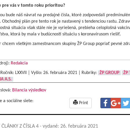
 pre vás v tomto roku prioritou?
itou bude náš návrat na predajné čísla, ktoré zodpovedali predminul
 Obchodný plán pre tento rok je nastavený s tendenciou rastu. Zdrav
stná situácia však stále nie je vyriešená, prebieha celoplošná vakcin
stva, ktorá by mala v budúcnosti situáciu s koronavírusom riešiť.
r chcem všetkým zamestnancom skupiny ŽP Group popriať pevné zdra
droj):
Redakcia
|Ročník: LXXVII | Vyšlo:
26. februára 2021
|
Rubriky:
ŽP GROUP
ŽP
A A.S.
 slová:
Bilancia výsledkov
e a sociálne siete:
Print
 ČLÁNKY Z ČÍSLA 4
- vydané: 26. februára 2021