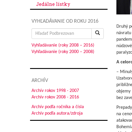
Jedálne lístky
VYHĽADÁVANIE OD ROKU 2016
Druhý po
Search
návratu
for:
pandemic
Vyhľadávanie (roky 2008 – 2016)
núdzovéh
Vyhľadávanie (roky 2000 – 2008)
paralyzo
A celor
– Minul
Uzatvor
ARCHÍV
približn
Archív rokov 1998 - 2007
objemy n
Archív rokov 2008 - 2016
bez zave
Archív podľa ročníka a čísla
Prepady
Archív podľa autora/zdroja
na ceno
atakova
Bohemia