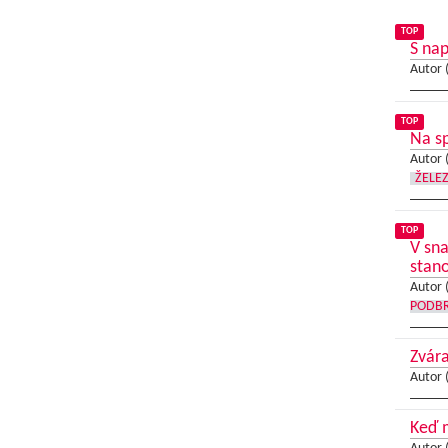
TOP
S nap
Autor 
TOP
Na sp
Autor 
ŽELE
TOP
V sna
stano
Autor 
PODB
Zvára
Autor 
Keď m