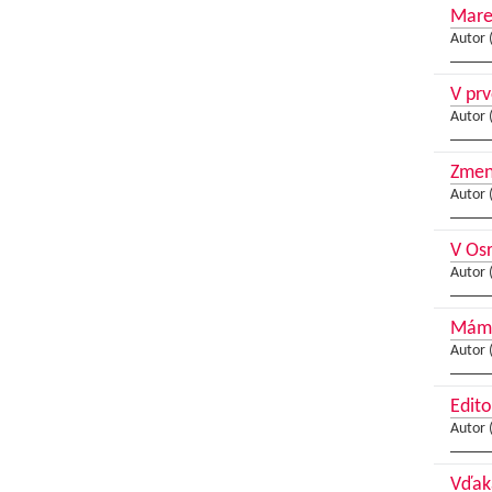
Mare
Autor 
V prv
Autor 
Zmen
Autor 
V Osr
Autor 
Máme
Autor 
Edito
Autor 
Vďaka