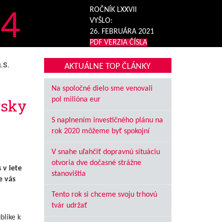
4
ROČNÍK LXXVII
VYŠLO:
26. FEBRUÁRA 2021
PDF VERZIA ČÍSLA
s.
AKTUÁLNE TOP ČLÁNKY
Na spoločné dielo sme venovali
pol milióna eur
rsky
S naplnením investičného plánu na
rok 2020 môžeme byť spokojní
V snahe uľahčiť dopravnú situáciu
otvoria dve dočasné strážne
 v lete
stanovištia
e vás
Tento rok si chceme svoju trhovú
tvár udržať
blike k