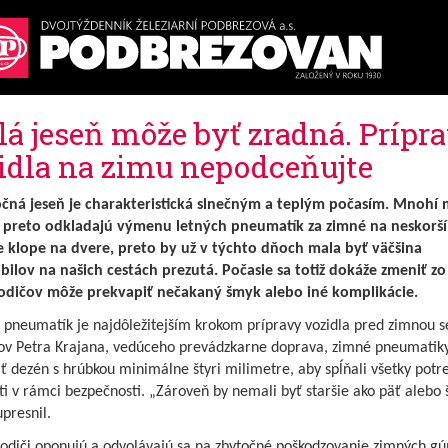
lá jeseň môže byť zradná. Prípr
idla na zimu nepodceňujte
čná jeseň je charakteristická slnečným a teplým počasím. Mnohí m
l preto odkladajú výmenu letných pneumatík za zimné na neskorší
e klope na dvere, preto by už v týchto dňoch mala byť väčšina
ilov na našich cestách prezutá. Počasie sa totiž dokáže zmeniť zo
odičov môže prekvapiť nečakaný šmyk alebo iné komplikácie.
pneumatík je najdôležitejším krokom prípravy vozidla pred zimnou s
lov Petra Krajana, vedúceho prevádzkarne doprava, zimné pneumatik
 dezén s hrúbkou minimálne štyri milimetre, aby spĺňali všetky potr
ti v rámci bezpečnosti. „Zároveň by nemali byť staršie ako päť alebo 
upresnil.
odiči oponujú a odvolávajú sa na zbytočné poškodzovanie zimných gú