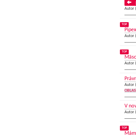
P
Autor 
TOP
Pipex
Autor 
TOP
Mäsov
Autor 
Právn
Autor 
OBLAS
V no
Autor 
TOP
Máme