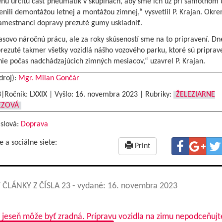
enú určitú časť pneumatík v skupinách, aby sme ich už pri samotnom
nili demontážou letnej a montážou zimnej,“ vysvetlil P. Krajan. Okr
amestnanci dopravy prezuté gumy uskladniť.
asovo náročnú prácu, ale za roky skúseností sme na to pripravení. Dn
ezuté takmer všetky vozidlá nášho vozového parku, ktoré sú priprav
ie počas nadchádzajúcich zimných mesiacov,“ uzavrel P. Krajan.
droj):
Mgr. Milan Gončár
3|Ročník: LXXIX | Vyšlo:
16. novembra 2023
|
Rubriky:
ŽELEZIARNE
EZOVÁ
 slová:
Doprava
e a sociálne siete:
Print
 ČLÁNKY Z ČÍSLA 23
- vydané: 16. novembra 2023
 jeseň môže byť zradná. Prípravu vozidla na zimu nepodceňujt