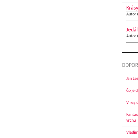
Krásy
Autor 
Jedál
Autor 
ODPOR
Ján Le
Čo je 
V regi
Fantas
vrchu
Vladim