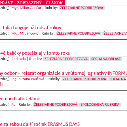
RÁVE ZOBRAZENÝ ČLÁNOK
(zdroj):
Mgr. Milan Gončár
|
Rubriky:
ŽELEZIARNE PODBREZOVÁ
 Italia funguje už tridsať rokov
(zdroj):
Mgr. M. Jančovič
|
Rubriky:
ŽELEZIARNE PODBREZOVÁ
ŽELEZIARNE 
é balíčky potešia aj v tomto roku
(zdroj):
Redakcia
|
Rubriky:
ŽELEZIARNE PODBREZOVÁ
SOCIÁLNA OBLASŤ
y odbor – referát organizácie a vnútornej legislatívy INFORM
(zdroj):
Ing. Zuzana Paučová
|
Rubriky:
ŽELEZIARNE PODBREZOVÁ
SOCIÁLNA
Ť
vembri blahoželáme
(zdroj):
Pp
|
Rubriky:
ŽELEZIARNE PODBREZOVÁ
SPOLOČENSKÁ RUBRIKA
 za sebou ďalší ročník ERASMUS DAYS