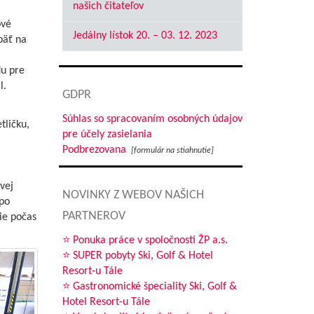
našich čitateľov
ové
Jedálny lístok 20. – 03. 12. 2023
päť na
du pre
l.
GDPR
Súhlas so spracovaním osobných údajov
ličku,
pre účely zasielania
Podbrezovana
[formulár na stiahnutie]
vej
NOVINKY Z WEBOV NAŠICH
 po
PARTNEROV
ie počas
⭐ Ponuka práce v spoločnosti ŽP a.s.
⭐ SUPER pobyty Ski, Golf & Hotel
Resort-u Tále
⭐ Gastronomické špeciality Ski, Golf &
Hotel Resort-u Tále