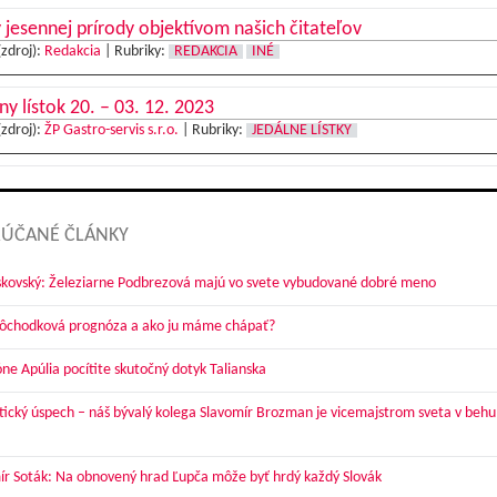
 jesennej prírody objektívom našich čitateľov
(zdroj):
Redakcia
|
Rubriky:
REDAKCIA
INÉ
ny lístok 20. – 03. 12. 2023
(zdroj):
ŽP Gastro-servis s.r.o.
|
Rubriky:
JEDÁLNE LÍSTKY
ÚČANÉ ČLÁNKY
skovský: Železiarne Podbrezová majú vo svete vybudované dobré meno
dôchodková prognóza a ako ju máme chápať?
óne Apúlia pocítite skutočný dotyk Talianska
tický úspech – náš bývalý kolega Slavomír Brozman je vicemajstrom sveta v behu
ír Soták: Na obnovený hrad Ľupča môže byť hrdý každý Slovák