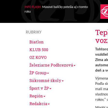
INFO FLASH:
Mäsové balíčky potešia aj v tomto
roku
Tep
RUBRIKY
voz
Biatlon
KLUB 500
Tohtoro
vozidie
OZ KOVO
Zima al
Železiarne Podbrezová
automob
deň a v
ŽP Group
Výmena 
Súkromné školy
Podľa s
Šport v ŽP
mali mať
vlastnos
Región
rokov,“ 
Redakcia
Mnohí v