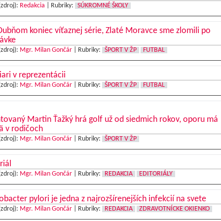
(zdroj):
Redakcia
|
Rubriky:
SÚKROMNÉ ŠKOLY
ubňom koniec víťaznej série, Zlaté Moravce sme zlomili po
távke
(zdroj):
Mgr. Milan Gončár
|
Rubriky:
ŠPORT V ŽP
FUTBAL
iari v reprezentácii
(zdroj):
Mgr. Milan Gončár
|
Rubriky:
ŠPORT V ŽP
FUTBAL
tovaný Martin Ťažký hrá golf už od siedmich rokov, oporu má
ä v rodičoch
(zdroj):
Mgr. Milan Gončár
|
Rubriky:
ŠPORT V ŽP
riál
(zdroj):
Mgr. Milan Gončár
|
Rubriky:
REDAKCIA
EDITORIÁLY
obacter pylori je jedna z najrozšírenejších infekcií na svete
(zdroj):
Mgr. Milan Gončár
|
Rubriky:
REDAKCIA
ZDRAVOTNÍCKE OKIENKO