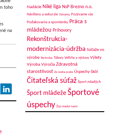
 úkone
Niké liga
NsP Brezno n.o.
Nadácie
em toho
Návštevy a exkurzie
Pozývame vás
Oznamy
Práca s
Poďakovania a spomienky
es
mládežou
Príhovory
ené na
Rekonštrukcia-
modernizácia-údržba
Súťaže vo
výrobe
Výlety
Tábory
Veľtrhy a výstavy
Technika
Zdravotná
Výroba
Výročia
starostlivosť
Úspechy škôl
Zo sveta ocele
Čitateľská súťaž
Šport mladých
Športové
Šport mládeže
úspechy
Žijú medzi nami
e