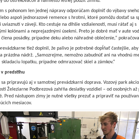
y do ostrekovačov a namiesto letnej použiť zimnú.
ám s pohonom len jednej nápravy odporúčam doplniť do výbavy sneh
alebo aspoň jednorazové remence s hrotmi, ktoré pomôžu dostať sa s
i uviaznutí v záveji. Kto cestuje na dlhšie vzdialenosti, musí rátať aj s
ými kolónami a neprejazdnými úsekmi. Preto je dobré mať v aute vo
 člena posádky, prípadne deku alebo náhradné oblečenie,“ pokračova
revádzkarne tiež doplnil, že palivo je potrebné dopĺňať častejšie, aby
la prázdna nádrž. „Samozrejme, nemožno zabudnúť ani na vhodnú met
 skladaciu lopatku, prípadne odmrazovač skiel a zámkov.“
 v predstihu
sa pripravujú aj v samotnej prevádzkarni doprava. Vozový park akcio
sti Železiarne Podbrezová zahŕňa desiatky vozidiel – od osobných až
. Pred nástupom zimy je nutné všetky prezuť a pripraviť na používan
júcich mesiacov.