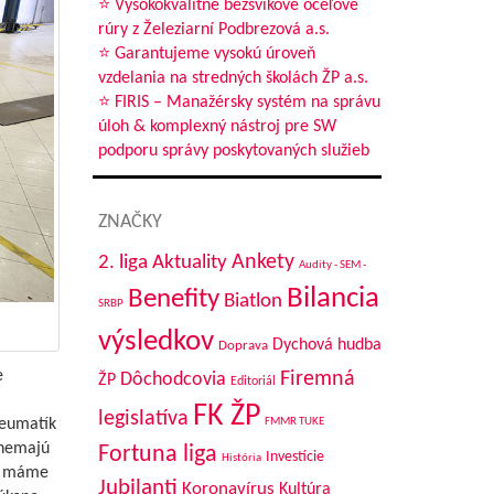
⭐ Vysokokvalitné bezšvíkové oceľové
rúry z Železiarní Podbrezová a.s.
⭐ Garantujeme vysokú úroveň
vzdelania na stredných školách ŽP a.s.
⭐ FIRIS – Manažérsky systém na správu
úloh & komplexný nástroj pre SW
podporu správy poskytovaných služieb
ZNAČKY
Aktuality
Ankety
2. liga
Audity - SEM -
Bilancia
Benefity
Biatlon
SRBP
výsledkov
Dychová hudba
Doprava
e
Firemná
Dôchodcovia
ŽP
Editoriál
FK ŽP
legislatíva
FMMR TUKE
neumatík
 nemajú
Fortuna liga
Investície
História
to máme
Jubilanti
Koronavírus
Kultúra