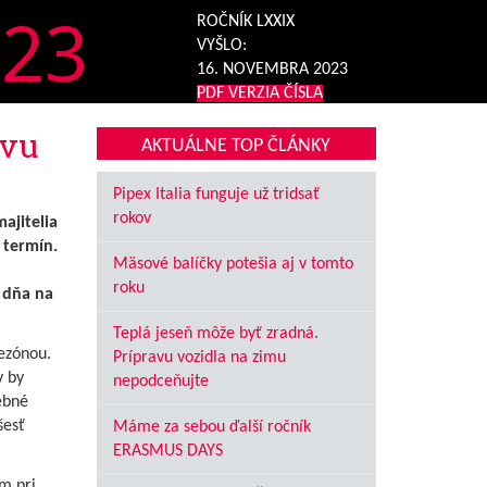
23
ROČNÍK LXXIX
VYŠLO:
16. NOVEMBRA 2023
PDF VERZIA ČÍSLA
avu
AKTUÁLNE TOP ČLÁNKY
Pipex Italia funguje už tridsať
rokov
ajitelia
 termín.
Mäsové balíčky potešia aj v tomto
roku
 dňa na
Teplá jeseň môže byť zradná.
ezónou.
Prípravu vozidla na zimu
y by
nepodceňujte
ebné
šesť
Máme za sebou ďalší ročník
ERASMUS DAYS
m pri