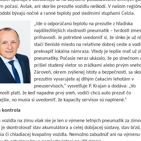
m počasí. Avšak, ani skoršie prezutie vozidlu neškodí. V našom regióne
bdobí bývajú nočné a ranné teploty pod siedmimi stupňami Celzia.
„Ide o odporúčanú teplotu na prezutie z hľadiska
najdôležitejších vlastností pneumatík – tvrdosti zmes
priľnavosti. Je potrebné uvedomiť si, že slnko je už n
stačí tienisté miesto na relatívne dobrej ceste a vo
prekvapiť lokálna námraza. Vtedy je lepšie mať už 
pneumatiky. Počasie neraz ukázalo, že po slnečnom 
prišiel studený vietor so zrážkami alebo prvým sneh
Zároveň, okrem zvýšenej istoty a bezpečnosti, sa sk
prezutím vyvarujete aj dlhým čakacím lehotám v
pneuservisoch,“ vysvetľuje P. Krajan a dodáva: „Vo
osti platí, že keď napadne prvý sneh, vodiči chcú auto prezuť čo
ejšie, no musia si uvedomiť, že kapacity servisov sú naplnené.“
á kontrola
 vozidla na zimu však nie je len o výmene letných pneumatík za zimn
 je skontrolovať stav akumulátora a celej dobíjacej sústavy, stav bŕzd,
nia či chladiacej kvapaliny vozidla. Nemožno zabudnúť ani na výmenu