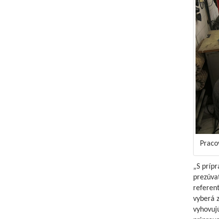
Pracov
„S príp
prezúvať
referent
vyberá 
vyhovuj