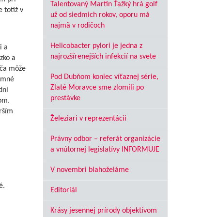
Talentovaný Martin Ťažký hrá golf
 totiž v
už od siedmich rokov, oporu má
najmä v rodičoch
Helicobacter pylori je jedna z
i a
najrozšírenejších infekcií na svete
ízko a
diča môže
Pod Dubňom koniec víťaznej série,
zimné
Zlaté Moravce sme zlomili po
dni
prestávke
om.
orším
Železiari v reprezentácii
Právny odbor – referát organizácie
a vnútornej legislatívy INFORMUJE
V novembri blahoželáme
é.
Editoriál
Krásy jesennej prírody objektívom