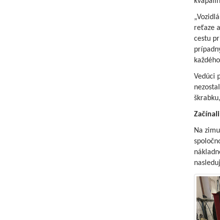
kvapalin
„Vozidl
reťaze 
cestu pr
prípadn
každého
Vedúci p
nezosta
škrabku,
Začínali
Na zimu 
spoločno
nákladné
nasledu