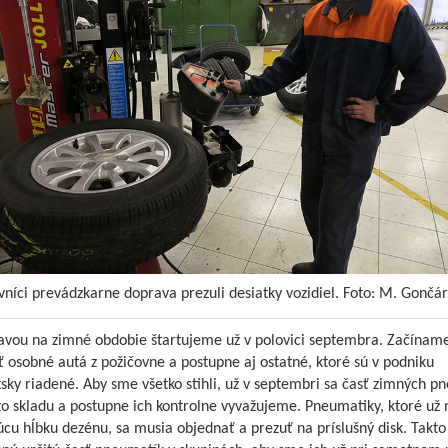
níci prevádzkarne doprava prezuli desiatky vozidiel. Foto: M. Gončár
ravou na zimné obdobie štartujeme už v polovici septembra. Začínam
 osobné autá z požičovne a postupne aj ostatné, ktoré sú v podniku
sky riadené. Aby sme všetko stihli, už v septembri sa časť zimných p
zo skladu a postupne ich kontrolne vyvažujeme. Pneumatiky, ktoré už
úcu hĺbku dezénu, sa musia objednať a prezuť na príslušný disk. Tak