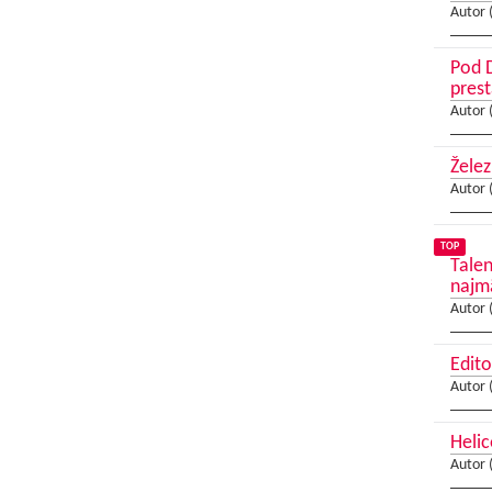
Autor 
Pod D
pres
Autor 
Želez
Autor 
TOP
Talen
najm
Autor 
Edito
Autor 
Helic
Autor 