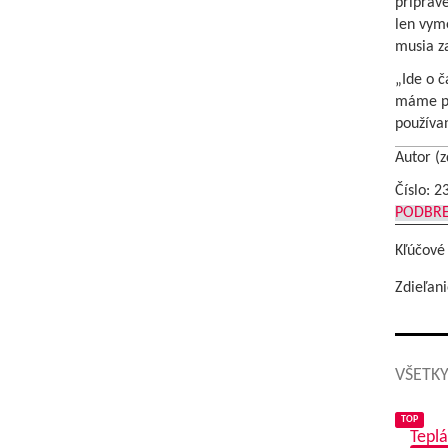
priprav
len vyme
musia z
„Ide o č
máme pr
používan
Autor (z
Číslo: 2
PODBR
Kľúčové
Zdieľani
VŠETKY
TOP
Teplá