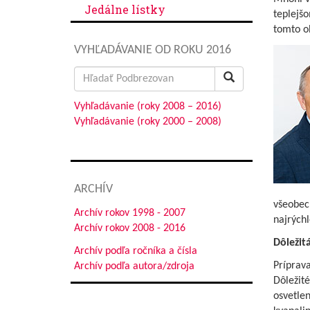
Jedálne lístky
teplejšo
tomto o
VYHĽADÁVANIE OD ROKU 2016
Search
for:
Vyhľadávanie (roky 2008 – 2016)
Vyhľadávanie (roky 2000 – 2008)
ARCHÍV
všeobecn
Archív rokov 1998 - 2007
najrýchl
Archív rokov 2008 - 2016
Dôležit
Archív podľa ročníka a čísla
Príprava
Archív podľa autora/zdroja
Dôležité
osvetle