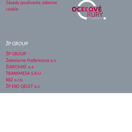
Zásady používania súborov
cookie
ŽP GROUP
ŽP GROUP
Železiarne Podbrezová a.s.
ŽIAROMAT a.s.
TRANSMESA S.A.U.
KBZ s.r.o.
ŽP EKO QELET a.s.