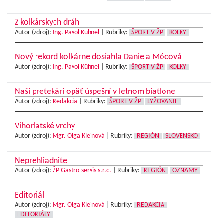
Z kolkárskych dráh
Autor (zdroj):
Ing. Pavol Kühnel
|
Rubriky:
ŠPORT V ŽP
KOLKY
Nový rekord kolkárne dosiahla Daniela Mócová
Autor (zdroj):
Ing. Pavol Kühnel
|
Rubriky:
ŠPORT V ŽP
KOLKY
Naši pretekári opäť úspešní v letnom biatlone
Autor (zdroj):
Redakcia
|
Rubriky:
ŠPORT V ŽP
LYŽOVANIE
Vihorlatské vrchy
Autor (zdroj):
Mgr. Oľga Kleinová
|
Rubriky:
REGIÓN
SLOVENSKO
Neprehliadnite
Autor (zdroj):
ŽP Gastro-servis s.r.o.
|
Rubriky:
REGIÓN
OZNAMY
Editoriál
Autor (zdroj):
Mgr. Oľga Kleinová
|
Rubriky:
REDAKCIA
EDITORIÁLY