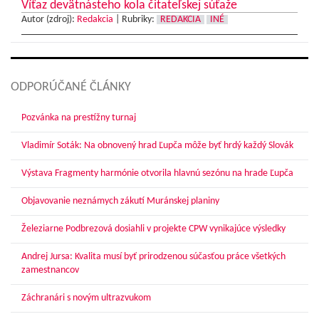
Víťaz devätnásteho kola čitateľskej súťaže
Autor (zdroj):
Redakcia
|
Rubriky:
REDAKCIA
INÉ
ODPORÚČANÉ ČLÁNKY
Pozvánka na prestížny turnaj
Vladimír Soták: Na obnovený hrad Ľupča môže byť hrdý každý Slovák
Výstava Fragmenty harmónie otvorila hlavnú sezónu na hrade Ľupča
Objavovanie neznámych zákutí Muránskej planiny
Železiarne Podbrezová dosiahli v projekte CPW vynikajúce výsledky
Andrej Jursa: Kvalita musí byť prirodzenou súčasťou práce všetkých
zamestnancov
Záchranári s novým ultrazvukom