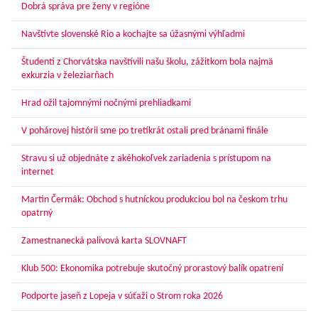
Dobrá správa pre ženy v regióne
Navštívte slovenské Rio a kochajte sa úžasnými výhľadmi
Študenti z Chorvátska navštívili našu školu, zážitkom bola najmä
exkurzia v železiarňach
Hrad ožil tajomnými nočnými prehliadkami
V pohárovej histórii sme po tretíkrát ostali pred bránami finále
Stravu si už objednáte z akéhokoľvek zariadenia s prístupom na
internet
Martin Čermák: Obchod s hutníckou produkciou bol na českom trhu
opatrný
Zamestnanecká palivová karta SLOVNAFT
Klub 500: Ekonomika potrebuje skutočný prorastový balík opatrení
Podporte jaseň z Lopeja v súťaži o Strom roka 2026