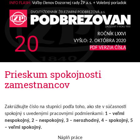
INFO FLASH:
Voľby členov Dozornej rady ŽP a.s. + Volebný poriadok
20
ROČNÍK LXXVI
VYŠLO:
2. OKTÓBRA 2020
PDF VERZIA ČÍSLA
Prieskum spokojnosti
zamestnancov
Zakrúžkujte číslo na stupnici podľa toho, ako ste v súčasnosti
spokojný s uvedenými pracovnými podmienkami:
1 – veľmi
nespokojný, 2 – nespokojný, 3 – nerozhodný, 4 – spokojný, 5
– veľmi spokojný.
Náplň práce