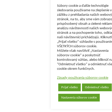
Súbory cookie a ďalšie technológie
sledovania používame na zlepšenie 
zážitku z prehliadania našich webov
stránok, na to, aby sme vám zobrazo
prispôsobený obsah a cielené reklam
analýzu návštevnosti našich webový
stránok a na pochopenie toho, odkia
naši návštevníci prichádzajú. Kliknut
„Prijať všetko” súhlasíte s používaní
VŠETKÝCH súborov cookie.
Môžete však navštíviť „Nastavenia
súborov cookie” a poskytnúť
kontrolovaný súhlas, alebo kliknúť n
“Odmietnuť všetko” a odmietnuť vš
cookie okrem funkčnych.
Zásady používania súborov cookie
Prijať všetko
Odmietnuť všetko
Nastavenia súborov cookie