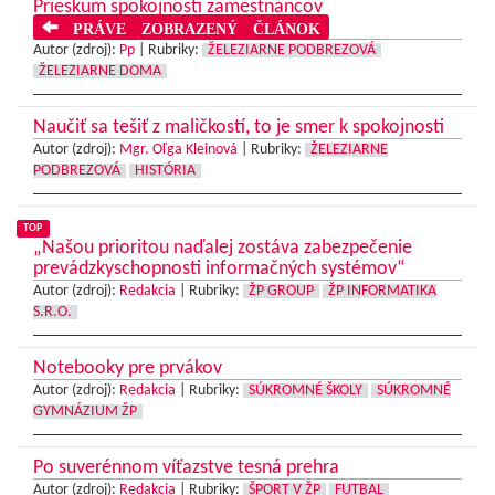
Prieskum spokojnosti zamestnancov
PRÁVE ZOBRAZENÝ ČLÁNOK
Autor (zdroj):
Pp
|
Rubriky:
ŽELEZIARNE PODBREZOVÁ
ŽELEZIARNE DOMA
Naučiť sa tešiť z maličkostí, to je smer k spokojnosti
Autor (zdroj):
Mgr. Oľga Kleinová
|
Rubriky:
ŽELEZIARNE
PODBREZOVÁ
HISTÓRIA
TOP
„Našou prioritou naďalej zostáva zabezpečenie
prevádzkyschopnosti informačných systémov“
Autor (zdroj):
Redakcia
|
Rubriky:
ŽP GROUP
ŽP INFORMATIKA
S.R.O.
Notebooky pre prvákov
Autor (zdroj):
Redakcia
|
Rubriky:
SÚKROMNÉ ŠKOLY
SÚKROMNÉ
GYMNÁZIUM ŽP
Po suverénnom víťazstve tesná prehra
Autor (zdroj):
Redakcia
|
Rubriky:
ŠPORT V ŽP
FUTBAL