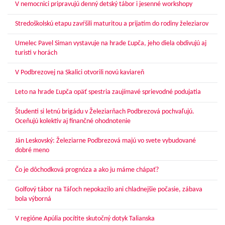
V nemocnici pripravujú denný detský tábor i jesenné workshopy
Stredoškolskú etapu zavŕšili maturitou a prijatím do rodiny železiarov
Umelec Pavel Siman vystavuje na hrade Ľupča, jeho diela obdivujú aj
turisti v horách
V Podbrezovej na Skalici otvorili novú kaviareň
Leto na hrade Ľupča opäť spestria zaujímavé sprievodné podujatia
Študenti si letnú brigádu v Železiarňach Podbrezová pochvaľujú.
Oceňujú kolektív aj finančné ohodnotenie
Ján Leskovský: Železiarne Podbrezová majú vo svete vybudované
dobré meno
Čo je dôchodková prognóza a ako ju máme chápať?
Golfový tábor na Táľoch nepokazilo ani chladnejšie počasie, zábava
bola výborná
V regióne Apúlia pocítite skutočný dotyk Talianska