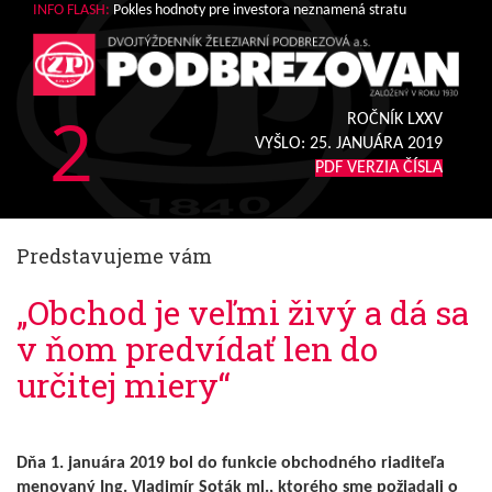
INFO FLASH:
Pokles hodnoty pre investora neznamená stratu
2
ROČNÍK LXXV
VYŠLO:
25. JANUÁRA 2019
PDF VERZIA ČÍSLA
Predstavujeme vám
„Obchod je veľmi živý a dá sa
v ňom predvídať len do
určitej miery“
Dňa 1. januára 2019 bol do funkcie obchodného riaditeľa
menovaný Ing. Vladimír Soták ml., ktorého sme požiadali o