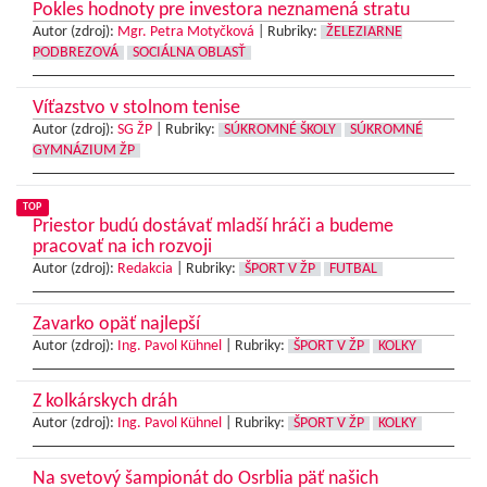
Pokles hodnoty pre investora neznamená stratu
Autor (zdroj):
Mgr. Petra Motyčková
|
Rubriky:
ŽELEZIARNE
PODBREZOVÁ
SOCIÁLNA OBLASŤ
Víťazstvo v stolnom tenise
Autor (zdroj):
SG ŽP
|
Rubriky:
SÚKROMNÉ ŠKOLY
SÚKROMNÉ
GYMNÁZIUM ŽP
TOP
Priestor budú dostávať mladší hráči a budeme
pracovať na ich rozvoji
Autor (zdroj):
Redakcia
|
Rubriky:
ŠPORT V ŽP
FUTBAL
Zavarko opäť najlepší
Autor (zdroj):
Ing. Pavol Kühnel
|
Rubriky:
ŠPORT V ŽP
KOLKY
Z kolkárskych dráh
Autor (zdroj):
Ing. Pavol Kühnel
|
Rubriky:
ŠPORT V ŽP
KOLKY
Na svetový šampionát do Osrblia päť našich