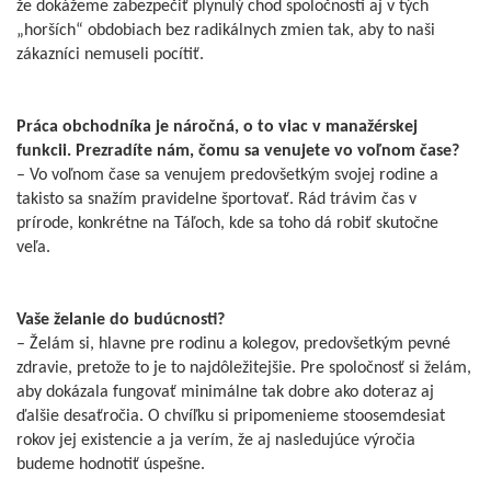
že dokážeme zabezpečiť plynulý chod spoločnosti aj v tých
„horších“ obdobiach bez radikálnych zmien tak, aby to naši
zákazníci nemuseli pocítiť.
Práca obchodníka je náročná, o to viac v manažérskej
funkcii. Prezradíte nám, čomu sa venujete vo voľnom čase?
– Vo voľnom čase sa venujem predovšetkým svojej rodine a
takisto sa snažím pravidelne športovať. Rád trávim čas v
prírode, konkrétne na Táľoch, kde sa toho dá robiť skutočne
veľa.
Vaše želanie do budúcnosti?
– Želám si, hlavne pre rodinu a kolegov, predovšetkým pevné
zdravie, pretože to je to najdôležitejšie. Pre spoločnosť si želám,
aby dokázala fungovať minimálne tak dobre ako doteraz aj
ďalšie desaťročia. O chvíľku si pripomenieme stoosemdesiat
rokov jej existencie a ja verím, že aj nasledujúce výročia
budeme hodnotiť úspešne.