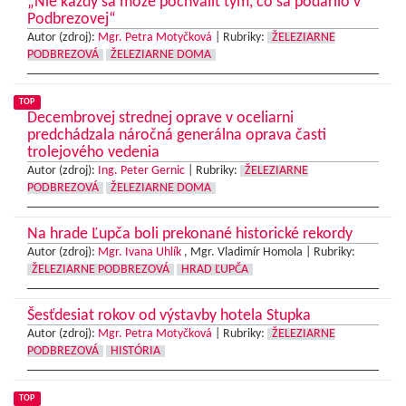
„Nie každý sa môže pochváliť tým, čo sa podarilo v
Podbrezovej“
Autor (zdroj):
Mgr. Petra Motyčková
|
Rubriky:
ŽELEZIARNE
PODBREZOVÁ
ŽELEZIARNE DOMA
TOP
Decembrovej strednej oprave v oceliarni
predchádzala náročná generálna oprava časti
trolejového vedenia
Autor (zdroj):
Ing. Peter Gernic
|
Rubriky:
ŽELEZIARNE
PODBREZOVÁ
ŽELEZIARNE DOMA
Na hrade Ľupča boli prekonané historické rekordy
Autor (zdroj):
Mgr. Ivana Uhlík
, Mgr. Vladimír Homola |
Rubriky:
ŽELEZIARNE PODBREZOVÁ
HRAD ĽUPČA
Šesťdesiat rokov od výstavby hotela Stupka
Autor (zdroj):
Mgr. Petra Motyčková
|
Rubriky:
ŽELEZIARNE
PODBREZOVÁ
HISTÓRIA
TOP