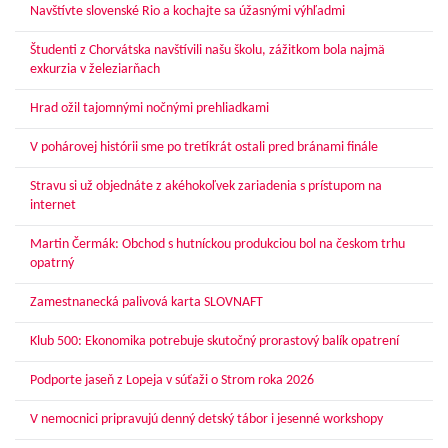
Navštívte slovenské Rio a kochajte sa úžasnými výhľadmi
Študenti z Chorvátska navštívili našu školu, zážitkom bola najmä
exkurzia v železiarňach
Hrad ožil tajomnými nočnými prehliadkami
V pohárovej histórii sme po tretíkrát ostali pred bránami finále
Stravu si už objednáte z akéhokoľvek zariadenia s prístupom na
internet
Martin Čermák: Obchod s hutníckou produkciou bol na českom trhu
opatrný
Zamestnanecká palivová karta SLOVNAFT
Klub 500: Ekonomika potrebuje skutočný prorastový balík opatrení
Podporte jaseň z Lopeja v súťaži o Strom roka 2026
V nemocnici pripravujú denný detský tábor i jesenné workshopy