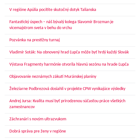
V regióne Apúlia pocítite skutočný dotyk Talianska
Fantastický úspech – náš bývalý kolega Slavomír Brozman je
vicemajstrom sveta v behu do vrchu
Pozvánka na prestížny turnaj
Vladimír Soták: Na obnovený hrad Ľupča môže byť hrdý každý Slovák
Výstava Fragmenty harmónie otvorila hlavnú sezónu na hrade Ľupča
Objavovanie neznámych zákutí Muránskej planiny
Železiarne Podbrezová dosiahli v projekte CPW vynikajúce výsledky
Andrej Jursa: Kvalita musí byť prirodzenou súčasťou práce všetkých
zamestnancov
Záchranári s novým ultrazvukom
Dobrá správa pre ženy v regióne