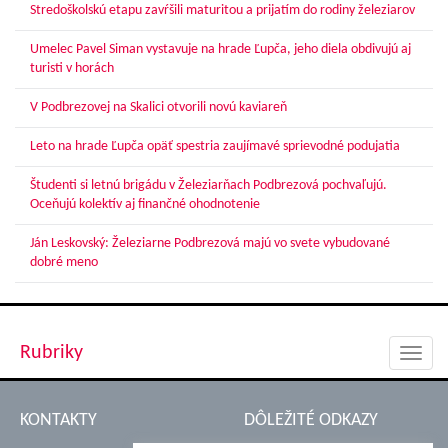
Stredoškolskú etapu zavŕšili maturitou a prijatím do rodiny železiarov
Umelec Pavel Siman vystavuje na hrade Ľupča, jeho diela obdivujú aj
turisti v horách
V Podbrezovej na Skalici otvorili novú kaviareň
Leto na hrade Ľupča opäť spestria zaujímavé sprievodné podujatia
Študenti si letnú brigádu v Železiarňach Podbrezová pochvaľujú.
Oceňujú kolektív aj finančné ohodnotenie
Ján Leskovský: Železiarne Podbrezová majú vo svete vybudované
dobré meno
Rubriky
Toggl
navig
KONTAKTY
DÔLEŽITÉ ODKAZY