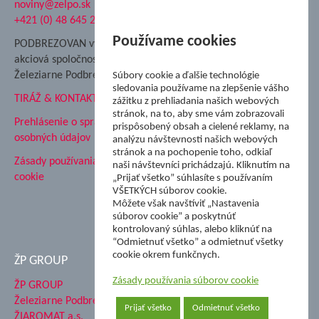
noviny@zelpo.sk
Hrad Ľupča
+421 (0) 48 645 2711
Súkromná spojená škola ŽP
Nadácia Železiarne
Používame cookies
PODBREZOVAN vydáva
Podbrezová
akciová spoločnosť
Hutnícke múzeum
Železiarne Podbrezová
Súbory cookie a ďalšie technológie
ŽP Informatika s.r.o.
sledovania používame na zlepšenie vášho
TIRÁŽ & KONTAKT
ŠK Železiarne Podbrezová
zážitku z prehliadania našich webových
stránok, na to, aby sme vám zobrazovali
Tále a.s.
Prehlásenie o spracovaní
prispôsobený obsah a cielené reklamy, na
osobných údajov
analýzu návštevnosti našich webových
stránok a na pochopenie toho, odkiaľ
Zásady používania súborov
naši návštevníci prichádzajú. Kliknutím na
cookie
„Prijať všetko” súhlasíte s používaním
VŠETKÝCH súborov cookie.
Môžete však navštíviť „Nastavenia
súborov cookie” a poskytnúť
kontrolovaný súhlas, alebo kliknúť na
“Odmietnuť všetko” a odmietnuť všetky
cookie okrem funkčnych.
ŽP GROUP
Zásady používania súborov cookie
ŽP GROUP
Železiarne Podbrezová a.s.
Prijať všetko
Odmietnuť všetko
ŽIAROMAT a.s.