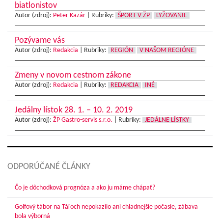
biatlonistov
Autor (zdroj):
Peter Kazár
|
Rubriky:
ŠPORT V ŽP
LYŽOVANIE
Pozývame vás
Autor (zdroj):
Redakcia
|
Rubriky:
REGIÓN
V NAŠOM REGIÓNE
Zmeny v novom cestnom zákone
Autor (zdroj):
Redakcia
|
Rubriky:
REDAKCIA
INÉ
Jedálny lístok 28. 1. – 10. 2. 2019
Autor (zdroj):
ŽP Gastro-servis s.r.o.
|
Rubriky:
JEDÁLNE LÍSTKY
ODPORÚČANÉ ČLÁNKY
Čo je dôchodková prognóza a ako ju máme chápať?
Golfový tábor na Táľoch nepokazilo ani chladnejšie počasie, zábava
bola výborná