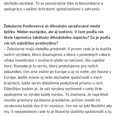
obchodu zavádzal. To sa samozrejme týka aj komunikácie a
spolupráce s našimi dcérskymi spoločnosťami v zahraničí.
Železiarne Podbrezová sú dlhodobo zaraďované medzi
špičku. Nielen európsku, ale aj svetovú. V čom podľa vás
tkvie tajomstvo takéhoto dlhodobého úspechu? Čo je podľa
vás ich najväčšou prednosťou?
– Železiarne majú niekoľko predností. V prvom rade je to kvalita
našich výrobkov, ktorú dosahujeme a ktorá v posledných rokoch,
vďaka investíciám v oceliarni alebo vo valcovni, išla rapídne
hore. Rovnako je to servis, ktorý poskytujeme pre našich
zákazníkov, čím sme známi po Európe a aj vo svete, ale hlavne v
Európe, keďže máme aj naše obchodné spoločnosti v iných
krajinách, takže servis dokážeme poskytovať priamo u nich.
Dôležitým bodom je, že náš výrobný sortiment v celej šírke
opakujeme vo výrobe každý mesiac. To znamená, že napríklad
menšie priemery vyrábame pravidelne, pričom mnohí iní
výrobcovia každé dva či tri mesiace, čím nie sú takí flexibilní ako
my. V neposlednom rade to je finančná stabilita spoločnosti a to,