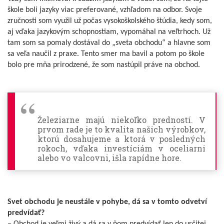
škole boli jazyky viac preferované, vzhľadom na odbor. Svoje
zručnosti som využil už počas vysokoškolského štúdia, kedy som,
aj vďaka jazykovým schopnostiam, vypomáhal na veľtrhoch. Už
tam som sa pomaly dostával do „sveta obchodu“ a hlavne som
sa veľa naučil z praxe. Tento smer ma bavil a potom po škole
bolo pre mňa prirodzené, že som nastúpil práve na obchod.
Železiarne majú niekoľko predností. V
prvom rade je to kvalita našich výrobkov,
ktorú dosahujeme a ktorá v posledných
rokoch, vďaka investíciám v oceliarni
alebo vo valcovni, išla rapídne hore.
Svet obchodu je neustále v pohybe, dá sa v tomto odvetví
predvídať?