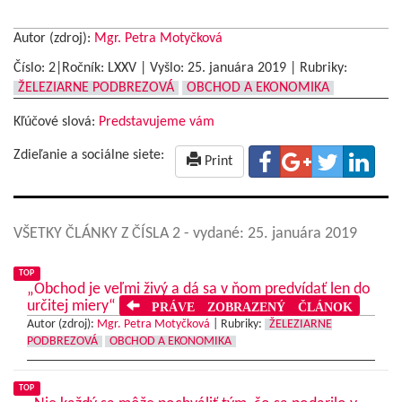
Autor (zdroj):
Mgr. Petra Motyčková
Číslo: 2|Ročník: LXXV | Vyšlo:
25. januára 2019
|
Rubriky:
ŽELEZIARNE PODBREZOVÁ
OBCHOD A EKONOMIKA
Kľúčové slová:
Predstavujeme vám
Zdieľanie a sociálne siete:
Print
VŠETKY ČLÁNKY Z ČÍSLA 2
- vydané: 25. januára 2019
TOP
„Obchod je veľmi živý a dá sa v ňom predvídať len do
určitej miery“
PRÁVE ZOBRAZENÝ ČLÁNOK
Autor (zdroj):
Mgr. Petra Motyčková
|
Rubriky:
ŽELEZIARNE
PODBREZOVÁ
OBCHOD A EKONOMIKA
TOP