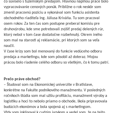
čo súviselo s tuzemským predajom. Hlavnou náplňou práce bolo
vypracovávanie cenových ponúk. Približne o rok neskôr som
zmenil pracovnú pozíciu a vykonával som funkciu asistenta
obchodného riaditeľa Ing. Júliusa Kriváňa. Tu som pracoval
osem rokov. Za ten čas som postupne preberal komisiu pre
druhovýrobu, kde sme potrebovali zvýšiť predaj delených rúr,
ktorý nebol v tom čase dostatočne rozbehnutý. Okrem iného
som mal na starosti aj reklamácie, pri ktorých som sa veľa
naučil.
V čase krízy som bol menovaný do funkcie vedúceho odboru
predaja a marketingu, kde som pôsobil až doteraz. Mojou
prácou bolo riadenie celého odboru so všetkým, čo k tomu patrí.
Prečo práve obchod?
– Študoval som na Ekonomickej univerzite v Bratislave,
konkrétne na Fakulte podnikového manažmentu. V posledných
ročníkoch štúdia som mal užšiu profiláciu, manažment výroby a
logistiku a hoci to nebolo priamo o obchode, škola pripravovala
budúcich ekonómov a bola spojená aj s marketingom.
Vždy som inklinoval k cudzím jazykom a vedel som, že na tejto