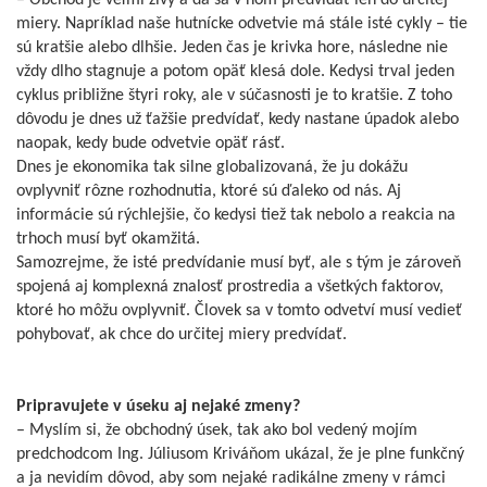
– Obchod je veľmi živý a dá sa v ňom predvídať len do určitej
miery. Napríklad naše hutnícke odvetvie má stále isté cykly – tie
sú kratšie alebo dlhšie. Jeden čas je krivka hore, následne nie
vždy dlho stagnuje a potom opäť klesá dole. Kedysi trval jeden
cyklus približne štyri roky, ale v súčasnosti je to kratšie. Z toho
dôvodu je dnes už ťažšie predvídať, kedy nastane úpadok alebo
naopak, kedy bude odvetvie opäť rásť.
Dnes je ekonomika tak silne globalizovaná, že ju dokážu
ovplyvniť rôzne rozhodnutia, ktoré sú ďaleko od nás. Aj
informácie sú rýchlejšie, čo kedysi tiež tak nebolo a reakcia na
trhoch musí byť okamžitá.
Samozrejme, že isté predvídanie musí byť, ale s tým je zároveň
spojená aj komplexná znalosť prostredia a všetkých faktorov,
ktoré ho môžu ovplyvniť. Človek sa v tomto odvetví musí vedieť
pohybovať, ak chce do určitej miery predvídať.
Pripravujete v úseku aj nejaké zmeny?
– Myslím si, že obchodný úsek, tak ako bol vedený mojím
predchodcom Ing. Júliusom Kriváňom ukázal, že je plne funkčný
a ja nevidím dôvod, aby som nejaké radikálne zmeny v rámci