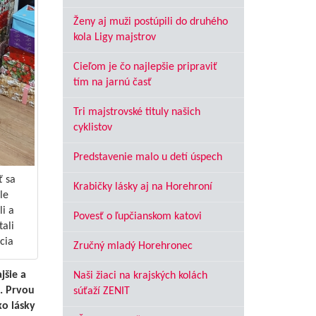
Ženy aj muži postúpili do druhého
kola Ligy majstrov
Cieľom je čo najlepšie pripraviť
tím na jarnú časť
Tri majstrovské tituly našich
cyklistov
Predstavenie malo u detí úspech
ť sa
Krabičky lásky aj na Horehroní
le
li a
Povesť o ľupčianskom katovi
ali
cia
Zručný mladý Horehronec
jšie a
Naši žiaci na krajských kolách
ú. Prvou
súťaží ZENIT
ko lásky