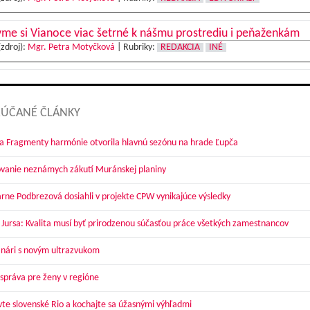
me si Vianoce viac šetrné k nášmu prostrediu i peňaženkám
(zdroj):
Mgr. Petra Motyčková
|
Rubriky:
REDAKCIA
INÉ
ÚČANÉ ČLÁNKY
a Fragmenty harmónie otvorila hlavnú sezónu na hrade Ľupča
vanie neznámych zákutí Muránskej planiny
arne Podbrezová dosiahli v projekte CPW vynikajúce výsledky
 Jursa: Kvalita musí byť prirodzenou súčasťou práce všetkých zamestnancov
nári s novým ultrazvukom
správa pre ženy v regióne
vte slovenské Rio a kochajte sa úžasnými výhľadmi