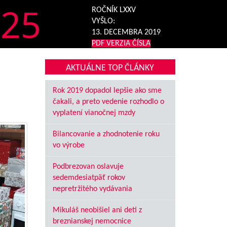
25
ROČNÍK LXXV
VYŠLO:
13. DECEMBRA 2019
PDF VERZIA ČÍSLA
AKTUÁLNE TOP ČLÁNKY
Rok 2019 dopadol lepšie ako sme
čakali, a preto vedenie rozhodlo o
vyplatení vianočnej mzdy
Bilancovanie a zhodnotenie roku
vo výrobe
Podbrezovan oslavuje
sedemdesiatpäť rokov
nepretržitého vydávania
Mikuláš neobišiel ani deti z
breznianskej nemocnice