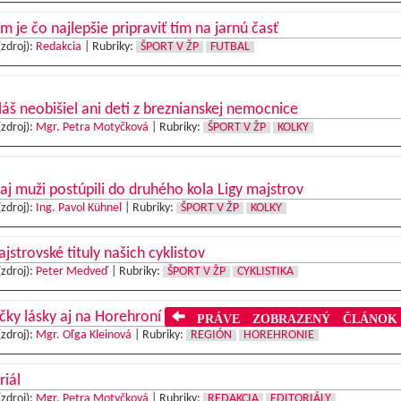
m je čo najlepšie pripraviť tím na jarnú časť
(zdroj):
Redakcia
|
Rubriky:
ŠPORT V ŽP
FUTBAL
áš neobišiel ani deti z breznianskej nemocnice
(zdroj):
Mgr. Petra Motyčková
|
Rubriky:
ŠPORT V ŽP
KOLKY
aj muži postúpili do druhého kola Ligy majstrov
(zdroj):
Ing. Pavol Kühnel
|
Rubriky:
ŠPORT V ŽP
KOLKY
ajstrovské tituly našich cyklistov
(zdroj):
Peter Medveď
|
Rubriky:
ŠPORT V ŽP
CYKLISTIKA
čky lásky aj na Horehroní
PRÁVE ZOBRAZENÝ ČLÁNOK
(zdroj):
Mgr. Oľga Kleinová
|
Rubriky:
REGIÓN
HOREHRONIE
riál
(zdroj):
Mgr. Petra Motyčková
|
Rubriky:
REDAKCIA
EDITORIÁLY