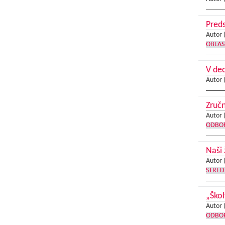
Preds
Autor 
OBLAS
V de
Autor 
Zruč
Autor 
ODBOR
Naši 
Autor 
STRED
„Ško
Autor 
ODBOR