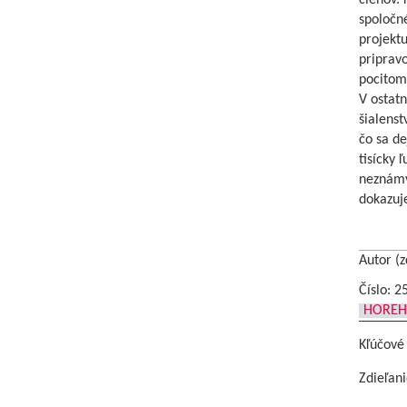
členov. 
spoločn
projektu
pripravo
pocitom.
V ostat
šialenst
čo sa de
tisícky 
neznámy
dokazuje
Autor (z
Číslo: 2
HOREH
Kľúčové
Zdieľani