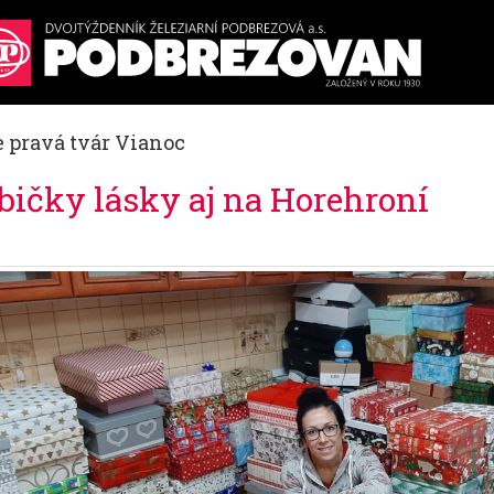
e pravá tvár Vianoc
bičky lásky aj na Horehroní