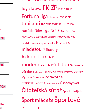
Firemná
Dôchodcovia
ŽP
Editoriál
FK ŽP
legislatíva
FMMR TUKE
Fortuna liga
Investície
História
Jubilanti
Koronavírus
Kultúra
o
Niké liga
NsP Brezno n.o.
Nadácie
Návštevy a exkurzie
Pozývame vás
Oznamy
RNE
Práca s
Poďakovania a spomienky
mládežou
Príhovory
Rekonštrukcia-
modernizácia-údržba
RNE
Súťaže vo
výrobe
Výlety
Tábory
Veľtrhy a výstavy
Technika
Zdravotná
Výroba
Výročia
starostlivosť
Úspechy škôl
Zo sveta ocele
PČA
Čitateľská súťaž
Šport mladých
Športové
Šport mládeže
nia
A