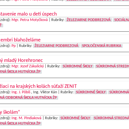
tavenie malo u detí úspech
(zdroj):
Mgr. Petra Motyčková
|
Rubriky:
ŽELEZIARNE PODBREZOVÁ
SOCIÁLN
Ť
cembri blahoželáme
(zdroj):
Pp
|
Rubriky:
ŽELEZIARNE PODBREZOVÁ
SPOLOČENSKÁ RUBRIKA
ný mladý Horehronec
(zdroj):
Mgr. Jozef Zákalický
|
Rubriky:
SÚKROMNÉ ŠKOLY
SÚKROMNÁ STRED
NÁ ŠKOLA HUTNÍCKA ŽP
žiaci na krajských kolách súťaží ZENIT
(zdroj):
Ing. J. Pôbiš
, Ing. Viktor Kán |
Rubriky:
SÚKROMNÉ ŠKOLY
SÚKROMNÁ
NÁ ODBORNÁ ŠKOLA HUTNÍCKA ŽP
ly školám“
(zdroj):
Ing. M. Pindiaková
|
Rubriky:
SÚKROMNÉ ŠKOLY
SÚKROMNÁ STREDN
NÁ ŠKOLA HUTNÍCKA ŽP