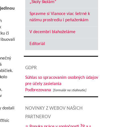
„Školy školám“
jedinou
Spravme si Vianoce viac šetrné k
nášmu prostrediu i peňaženkám
h
k
V decembri blahoželáme
ku či
ribuovali
Editoriál
i
Konečný
á
GDPR
abičiek.
kolo
Súhlas so spracovaním osobných údajov
pre účely zasielania
a,
Podbrezovana
[formulár na stiahnutie]
v
NOVINKY Z WEBOV NAŠICH
 dostali
PARTNEROV
ťtisíc
⭐ Ponuka práce v spoločnosti ŽP a.s.