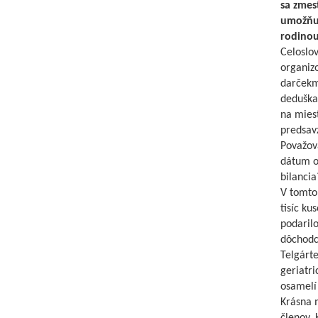
sa zmes
umožňuj
rodinou
Celoslov
organizo
darčekm
deduška,
na miest
predsav
Považova
dátum o
bilancia
V tomto 
tisíc ku
podaril
dôchodc
Telgárte
geriatri
osamelí
Krásna m