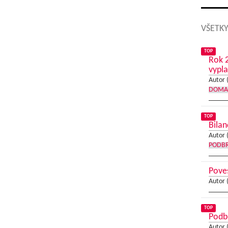
VŠETKY
TOP
Rok 2
vypla
Autor 
DOMA
TOP
Bilan
Autor 
PODB
Poves
Autor 
TOP
Podb
Autor 