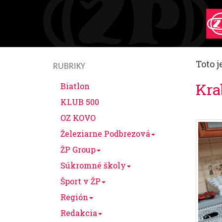
Toto j
RUBRIKY
Kra
Biatlon
KLUB 500
OZ KOVO
Železiarne Podbrezová
ŽP Group
Súkromné školy
Šport v ŽP
Región
Redakcia