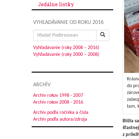
Jedálne lístky
VYHĽADÁVANIE OD ROKU 2016
Search
for:
Vyhľadávanie (roky 2008 – 2016)
Vyhľadávanie (roky 2000 – 2008)
Krásn
ARCHÍV
do pro
zárove
Archív rokov 1998 - 2007
zabez
Archív rokov 2008 - 2016
tam, k
Archív podľa ročníka a čísla
Archív podľa autora/zdroja
Blížia 
šťastne
z príle