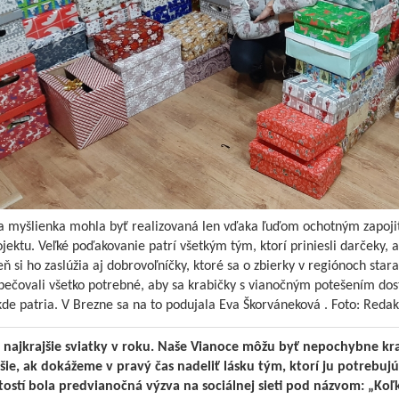
a myšlienka mohla byť realizovaná len vďaka ľuďom ochotným zapoji
jektu. Veľké poďakovanie patrí všetkým tým, ktorí priniesli darčeky, a
ň si ho zaslúžia aj dobrovoľníčky, ktoré sa o zbierky v regiónoch stara
pečovali všetko potrebné, aby sa krabičky s vianočným potešením dost
de patria. V Brezne sa na to podujala Eva Škorváneková . Foto: Redak
sa najkrajšie sviatky v roku. Naše Vianoce môžu byť nepochybne kra
jšie, ak dokážeme v pravý čas nadeliť lásku tým, ktorí ju potrebuj
žitostí bola predvianočná výzva na sociálnej sieti pod názvom: „Koľ