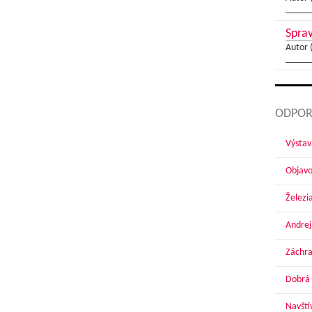
Sprav
Autor 
ODPOR
Výstav
Objavo
Železi
Andrej
Záchra
Dobrá 
Navští