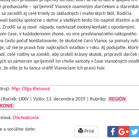
Každý deň pribúdali príspevky od ľudí, ktorí sa na to dali a spájalo ich
é predsavzatie – spríjemniť Vianoce osamelým starčekom a starenká
 sa zaradili aj celé triedy zo základných i materských škôl. Rodičia
vali balíčky spoločne s deťmi a všetkých tento čin naplnil šťastím a 
 Zrodili sa aj nové nápady, nadviazať osobný kontakt s opustenými.
nom čase, v každodennom zhone, vo víre predvianočného nákupného
va často počuť konštatovanie, že skutočné čaro Vianoc sa pomaly vytr
je, už nie je pravá tvár najkrajších sviatkov v roku. Aj podujatie, ktoré
ľudí, celé rodiny sa zomkli, aby urobili krásny skutok, pripravili darček
ch so zámerom spríjemniť im chvíle samoty v čase vianočných sviatk
, že ešte je tu šanca vrátiť Vianociam ich pravú tvár.
droj):
Mgr. Oľga Kleinová
5|Ročník: LXXV | Vyšlo:
13. decembra 2019
|
Rubriky:
REGIÓN
RONIE
 slová:
Dôchodcovia
e a sociálne siete:
Print