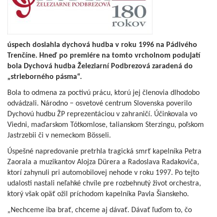
úspech dosiahla dychová hudba v roku 1996 na Pádivého
Trenčíne. Hneď po premiére na tomto vrcholnom podujatí
bola Dychová hudba Železiarní Podbrezová zaradená do
„strieborného pásma“.
Bola to odmena za poctivú prácu, ktorú jej členovia dlhodobo
odvádzali. Národno − osvetové centrum Slovenska poverilo
Dychovú hudbu ŽP reprezentáciou v zahraničí. Účinkovala vo
Viedni, maďarskom Tótkomlose, talianskom Sterzingu, poľskom
Jastrzebii či v nemeckom Bösseli.
Úspešné napredovanie pretrhla tragická smrť kapelníka Petra
Zaorala a muzikantov Alojza Dürera a Radoslava Radakoviča,
ktorí zahynuli pri automobilovej nehode v roku 1997. Po tejto
udalosti nastali neľahké chvíle pre rozbehnutý život orchestra,
ktorý však opäť ožil príchodom kapelníka Pavla Šianskeho.
„Nechceme iba brať, chceme aj dávať. Dávať ľuďom to, čo