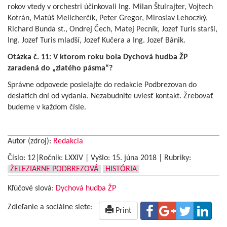
rokov vtedy v orchestri účinkovali Ing. Milan Štulrajter, Vojtech
Kotrán, Matúš Melicherčík, Peter Gregor, Miroslav Lehoczký,
Richard Bunda st., Ondrej Čech, Matej Pecník, Jozef Turis starší,
Ing. Jozef Turis mladší, Jozef Kučera a Ing. Jozef Bánik.
Otázka č. 11: V ktorom roku bola Dychová hudba ŽP
zaradená do „zlatého pásma“?
Správne odpovede posielajte do redakcie Podbrezovan do
desiatich dní od vydania. Nezabudnite uviesť kontakt. Žrebovať
budeme v každom čísle.
Autor (zdroj):
Redakcia
Číslo: 12|Ročník: LXXIV | Vyšlo:
15. júna 2018
|
Rubriky:
ŽELEZIARNE PODBREZOVÁ
HISTÓRIA
Kľúčové slová:
Dychová hudba ŽP
Zdieľanie a sociálne siete:
Print