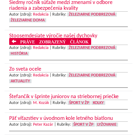
Siedmy ročník súťaže medzi zmenami v odbore
riadenia a zabezpečenia kvality
Autor (zdroj):
Redakcia
|
Rubriky:
ŽELEZIARNE PODBREZOVÁ
ŽELEZIARNE DOMA
Stoosemdesiate výročie našej dychovky
PRÁVE ZOBRAZENÝ ČLÁNOK
Autor (zdroj):
Redakcia
|
Rubriky:
ŽELEZIARNE PODBREZOVÁ
HISTÓRIA
Zo sveta ocele
Autor (zdroj):
Redakcia
|
Rubriky:
ŽELEZIARNE PODBREZOVÁ
AKTUALITY
Štefančík v šprinte juniorov na striebornej priečke
Autor (zdroj):
M. Kozák
|
Rubriky:
ŠPORT V ŽP
KOLKY
Päť víťazstiev v úvodnom kole letného biatlonu
Autor (zdroj):
Peter Kazár
|
Rubriky:
ŠPORT V ŽP
LYŽOVANIE