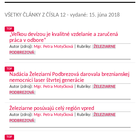
VŠETKY ČLÁNKY Z ČÍSLA 12
- vydané: 15. júna 2018
TOP
„Veľkou devízou je kvalitné vzdelanie a zaručená
práca v odbore“
Autor (zdroj):
Mgr. Petra Motyčková
|
Rubriky:
ŽELEZIARNE
PODBREZOVÁ
TOP
Nadácia Železiarní Podbrezová darovala breznianskej
nemocnici laser štvrtej generácie
Autor (zdroj):
Mgr. Petra Motyčková
|
Rubriky:
ŽELEZIARNE
PODBREZOVÁ
Železiarne posúvajú celý región vpred
Autor (zdroj):
Mgr. Petra Motyčková
|
Rubriky:
ŽELEZIARNE
PODBREZOVÁ
TOP