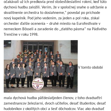
očakávali už ich predkovia pred stošesťdesiatimi rokmi, keď túto
dychovú hudbu založili. Verím, že v spoločnej snahe o udržanie a
skvalitnenie orchestra to dosiahneme,“ povedal po príchode
nový kapelník. Pod jeho vedením, za jeden a pol roka, získal
orchester ďalšie ocenenia − druhé miesto na Eurofestivale v
nemeckom Bösseli a zaradenie do „zlatého pásma“ na Pádivého
Trenčíne v roku 1998.
V tomto období
mala dychová hudba päťdesiatjeden členov, z toho dvadsaťtri
zamestnancov železiarní, dvoch učiteľov, desať študentov, desať
hudobníkov z okolitých obcí a šesť dôchodcov. Viac ako dvadsať