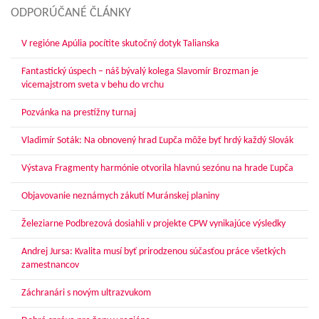
ODPORÚČANÉ ČLÁNKY
V regióne Apúlia pocítite skutočný dotyk Talianska
Fantastický úspech – náš bývalý kolega Slavomír Brozman je
vicemajstrom sveta v behu do vrchu
Pozvánka na prestížny turnaj
Vladimír Soták: Na obnovený hrad Ľupča môže byť hrdý každý Slovák
Výstava Fragmenty harmónie otvorila hlavnú sezónu na hrade Ľupča
Objavovanie neznámych zákutí Muránskej planiny
Železiarne Podbrezová dosiahli v projekte CPW vynikajúce výsledky
Andrej Jursa: Kvalita musí byť prirodzenou súčasťou práce všetkých
zamestnancov
Záchranári s novým ultrazvukom