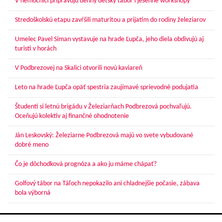
V nemocnici pripravujú denný detský tábor i jesenné workshopy
Stredoškolskú etapu zavŕšili maturitou a prijatím do rodiny železiarov
Umelec Pavel Siman vystavuje na hrade Ľupča, jeho diela obdivujú aj
turisti v horách
V Podbrezovej na Skalici otvorili novú kaviareň
Leto na hrade Ľupča opäť spestria zaujímavé sprievodné podujatia
Študenti si letnú brigádu v Železiarňach Podbrezová pochvaľujú.
Oceňujú kolektív aj finančné ohodnotenie
Ján Leskovský: Železiarne Podbrezová majú vo svete vybudované
dobré meno
Čo je dôchodková prognóza a ako ju máme chápať?
Golfový tábor na Táľoch nepokazilo ani chladnejšie počasie, zábava
bola výborná