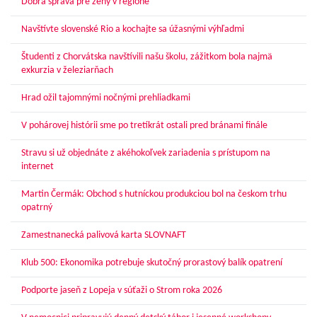
Dobrá správa pre ženy v regióne
Navštívte slovenské Rio a kochajte sa úžasnými výhľadmi
Študenti z Chorvátska navštívili našu školu, zážitkom bola najmä
exkurzia v železiarňach
Hrad ožil tajomnými nočnými prehliadkami
V pohárovej histórii sme po tretíkrát ostali pred bránami finále
Stravu si už objednáte z akéhokoľvek zariadenia s prístupom na
internet
Martin Čermák: Obchod s hutníckou produkciou bol na českom trhu
opatrný
Zamestnanecká palivová karta SLOVNAFT
Klub 500: Ekonomika potrebuje skutočný prorastový balík opatrení
Podporte jaseň z Lopeja v súťaži o Strom roka 2026