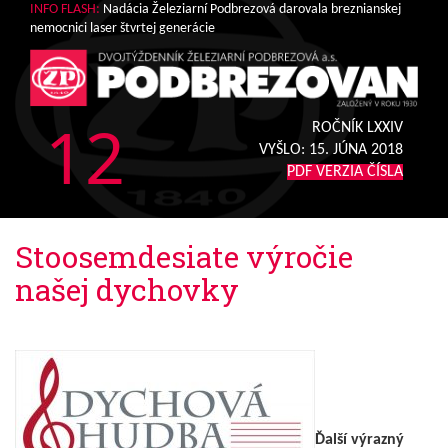
INFO FLASH:
Nadácia Železiarní Podbrezová darovala breznianskej
nemocnici laser štvrtej generácie
12
ROČNÍK LXXIV
VYŠLO:
15. JÚNA 2018
PDF VERZIA ČÍSLA
Stoosemdesiate výročie
našej dychovky
Ďalší výrazný