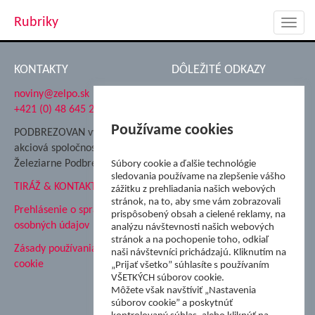
Rubriky
Toggl
navig
KONTAKTY
DÔLEŽITÉ ODKAZY
noviny@zelpo.sk
Hrad Ľupča
+421 (0) 48 645 2711
Súkromná spojená škola ŽP
Nadácia Železiarne
Používame cookies
PODBREZOVAN vydáva
Podbrezová
akciová spoločnosť
Hutnícke múzeum
Železiarne Podbrezová
Súbory cookie a ďalšie technológie
ŽP Informatika s.r.o.
sledovania používame na zlepšenie vášho
TIRÁŽ & KONTAKT
ŠK Železiarne Podbrezová
zážitku z prehliadania našich webových
stránok, na to, aby sme vám zobrazovali
Tále a.s.
Prehlásenie o spracovaní
prispôsobený obsah a cielené reklamy, na
osobných údajov
analýzu návštevnosti našich webových
stránok a na pochopenie toho, odkiaľ
Zásady používania súborov
naši návštevníci prichádzajú. Kliknutím na
cookie
„Prijať všetko” súhlasíte s používaním
VŠETKÝCH súborov cookie.
Môžete však navštíviť „Nastavenia
súborov cookie” a poskytnúť