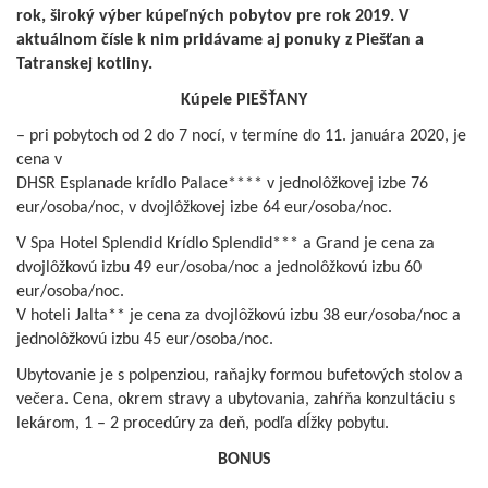
rok, široký výber kúpeľných pobytov pre rok 2019. V
aktuálnom čísle k nim pridávame aj ponuky z Piešťan a
Tatranskej kotliny.
Kúpele PIEŠŤANY
– pri pobytoch od 2 do 7 nocí, v termíne do 11. januára 2020, je
cena v
DHSR Esplanade krídlo Palace**** v jednolôžkovej izbe 76
eur/osoba/noc, v dvojlôžkovej izbe 64 eur/osoba/noc.
V Spa Hotel Splendid Krídlo Splendid*** a Grand je cena za
dvojlôžkovú izbu 49 eur/osoba/noc a jednolôžkovú izbu 60
eur/osoba/noc.
V hoteli Jalta** je cena za dvojlôžkovú izbu 38 eur/osoba/noc a
jednolôžkovú izbu 45 eur/osoba/noc.
Ubytovanie je s polpenziou, raňajky formou bufetových stolov a
večera. Cena, okrem stravy a ubytovania, zahŕňa konzultáciu s
lekárom, 1 – 2 procedúry za deň, podľa dĺžky pobytu.
BONUS