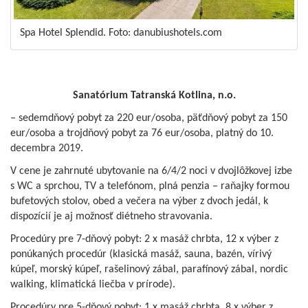
Spa Hotel Splendid. Foto: danubiushotels.com
Sanatórium Tatranská Kotlina, n.o.
– sedemdňový pobyt za 220 eur/osoba, päťdňový pobyt za 150
eur/osoba a trojdňový pobyt za 76 eur/osoba, platný do 10.
decembra 2019.
V cene je zahrnuté ubytovanie na 6/4/2 noci v dvojlôžkovej izbe
s WC a sprchou, TV a telefónom, plná penzia – raňajky formou
bufetových stolov, obed a večera na výber z dvoch jedál, k
dispozícií je aj možnosť diétneho stravovania.
Procedúry pre 7-dňový pobyt: 2 x masáž chrbta, 12 x výber z
ponúkaných procedúr (klasická masáž, sauna, bazén, vírivý
kúpeľ, morský kúpeľ, rašelinový zábal, parafínový zábal, nordic
walking, klimatická liečba v prírode).
Procedúry pre 5-dňový pobyt: 1 x masáž chrbta, 8 x výber z