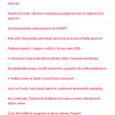
internet
Martin Čermák: Obchod s hutníckou produkciou bol na českom trhu
opatrný
Zamestnanecká palivová karta SLOVNAFT
Klub 500: Ekonomika potrebuje skutočný prorastový balík opatrení
Podporte jaseň z Lopeja v súťaži o Strom roka 2026
V nemocnici pripravujú denný detský tábor i jesenné workshopy
Stredoškolskú etapu zavŕšili maturitou a prijatím do rodiny železiarov
V Podbrezovej na Skalici otvorili novú kaviareň
Leto na hrade Ľupča opäť spestria zaujímavé sprievodné podujatia
Ján Leskovský: Železiarne Podbrezová majú vo svete vybudované
dobré meno
Čo je dôchodková prognóza a ako ju máme chápať?