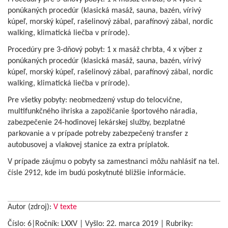
ponúkaných procedúr (klasická masáž, sauna, bazén, vírivý
kúpeľ, morský kúpeľ, rašelinový zábal, parafínový zábal, nordic
walking, klimatická liečba v prírode).
Procedúry pre 3-dňový pobyt: 1 x masáž chrbta, 4 x výber z
ponúkaných procedúr (klasická masáž, sauna, bazén, vírivý
kúpeľ, morský kúpeľ, rašelinový zábal, parafínový zábal, nordic
walking, klimatická liečba v prírode).
Pre všetky pobyty: neobmedzený vstup do telocvične,
multifunkčného ihriska a zapožičanie športového náradia,
zabezpečenie 24-hodinovej lekárskej služby, bezplatné
parkovanie a v prípade potreby zabezpečený transfer z
autobusovej a vlakovej stanice za extra príplatok.
V prípade záujmu o pobyty sa zamestnanci môžu nahlásiť na tel.
čísle 2912, kde im budú poskytnuté bližšie informácie.
Autor (zdroj):
V texte
Číslo: 6|Ročník: LXXV | Vyšlo:
22. marca 2019
|
Rubriky: