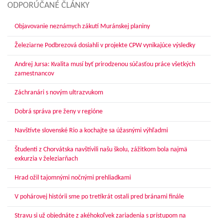
ODPORÚČANÉ ČLÁNKY
Objavovanie neznámych zákutí Muránskej planiny
Železiarne Podbrezová dosiahli v projekte CPW vynikajúce výsledky
Andrej Jursa: Kvalita musí byť prirodzenou súčasťou práce všetkých
zamestnancov
Záchranári s novým ultrazvukom
Dobrá správa pre ženy v regióne
Navštívte slovenské Rio a kochajte sa úžasnými výhľadmi
Študenti z Chorvátska navštívili našu školu, zážitkom bola najmä
exkurzia v železiarňach
Hrad ožil tajomnými nočnými prehliadkami
V pohárovej histórii sme po tretíkrát ostali pred bránami finále
Stravu si už objednáte z akéhokoľvek zariadenia s prístupom na