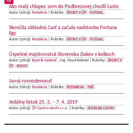
TOP
Ako malý chlapec som do Podbrezovej chodil často
Autor (zdroj):
Redakcia
|
Rubriky:
ŠPORT V ŽP
FUTBAL
Skončila základná časť a začala nadstavba Fortuna
ligy
Autor (zdroj):
Redakcia
|
Rubriky:
ŠPORT V ŽP
FUTBAL
Úspešné majstrovstvá Slovenska žiakov v kolkoch
Autor (zdroj):
Bystrík Vadovič
, Ing. Pavol Kühnel |
Rubriky:
ŠPORT V
ŽP
KOLKY
Jarná rovnodennosť
Autor (zdroj):
Redakcia
|
Rubriky:
REDAKCIA
INÉ
Jedálny lístok 25. 3. – 7. 4. 2019
Autor (zdroj):
ŽP Gastro-servis s.r.o.
|
Rubriky:
JEDÁLNE LÍSTKY