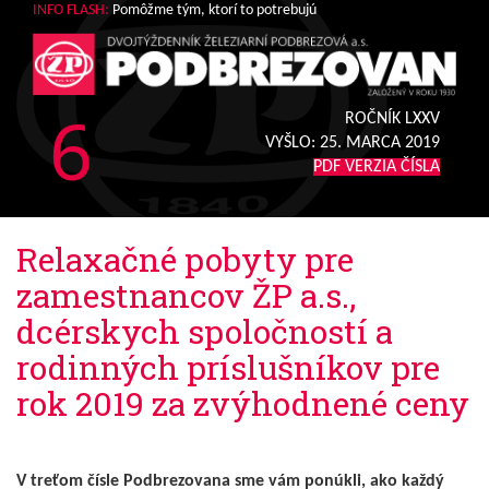
INFO FLASH:
Pomôžme tým, ktorí to potrebujú
6
ROČNÍK LXXV
VYŠLO:
25. MARCA 2019
PDF VERZIA ČÍSLA
Relaxačné pobyty pre
zamestnancov ŽP a.s.,
dcérskych spoločností a
rodinných príslušníkov pre
rok 2019 za zvýhodnené ceny
V treťom čísle Podbrezovana sme vám ponúkli, ako každý