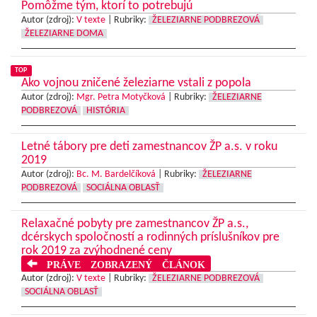
Pomôžme tým, ktorí to potrebujú
Autor (zdroj):
V texte
|
Rubriky:
ŽELEZIARNE PODBREZOVÁ
ŽELEZIARNE DOMA
TOP
Ako vojnou zničené železiarne vstali z popola
Autor (zdroj):
Mgr. Petra Motyčková
|
Rubriky:
ŽELEZIARNE
PODBREZOVÁ
HISTÓRIA
Letné tábory pre deti zamestnancov ŽP a.s. v roku
2019
Autor (zdroj):
Bc. M. Bardelčíková
|
Rubriky:
ŽELEZIARNE
PODBREZOVÁ
SOCIÁLNA OBLASŤ
Relaxačné pobyty pre zamestnancov ŽP a.s.,
dcérskych spoločností a rodinných príslušníkov pre
rok 2019 za zvýhodnené ceny
PRÁVE ZOBRAZENÝ ČLÁNOK
Autor (zdroj):
V texte
|
Rubriky:
ŽELEZIARNE PODBREZOVÁ
SOCIÁLNA OBLASŤ