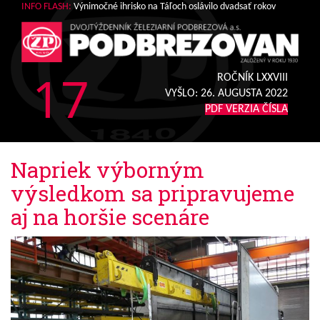
INFO FLASH:
Výnimočné ihrisko na Táľoch oslávilo dvadsať rokov
17
ROČNÍK LXXVIII
VYŠLO:
26. AUGUSTA 2022
PDF VERZIA ČÍSLA
Napriek výborným
výsledkom sa pripravujeme
aj na horšie scenáre