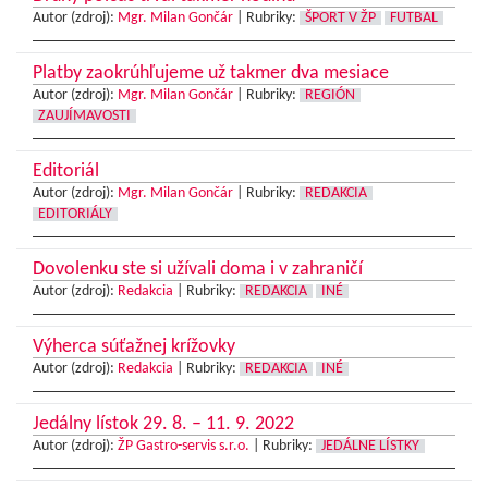
Autor (zdroj):
Mgr. Milan Gončár
|
Rubriky:
ŠPORT V ŽP
FUTBAL
Platby zaokrúhľujeme už takmer dva mesiace
Autor (zdroj):
Mgr. Milan Gončár
|
Rubriky:
REGIÓN
ZAUJÍMAVOSTI
Editoriál
Autor (zdroj):
Mgr. Milan Gončár
|
Rubriky:
REDAKCIA
EDITORIÁLY
Dovolenku ste si užívali doma i v zahraničí
Autor (zdroj):
Redakcia
|
Rubriky:
REDAKCIA
INÉ
Výherca súťažnej krížovky
Autor (zdroj):
Redakcia
|
Rubriky:
REDAKCIA
INÉ
Jedálny lístok 29. 8. – 11. 9. 2022
Autor (zdroj):
ŽP Gastro-servis s.r.o.
|
Rubriky:
JEDÁLNE LÍSTKY