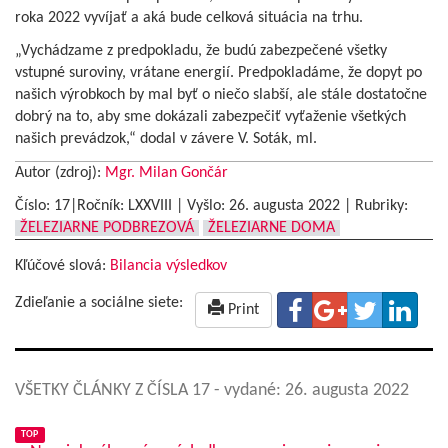
roka 2022 vyvíjať a aká bude celková situácia na trhu.
„Vychádzame z predpokladu, že budú zabezpečené všetky
vstupné suroviny, vrátane energií. Predpokladáme, že dopyt po
našich výrobkoch by mal byť o niečo slabší, ale stále dostatočne
dobrý na to, aby sme dokázali zabezpečiť vyťaženie všetkých
našich prevádzok,“ dodal v závere V. Soták, ml.
Autor (zdroj):
Mgr. Milan Gončár
Číslo: 17|Ročník: LXXVIII | Vyšlo:
26. augusta 2022
|
Rubriky:
ŽELEZIARNE PODBREZOVÁ
ŽELEZIARNE DOMA
Kľúčové slová:
Bilancia výsledkov
Zdieľanie a sociálne siete:
Print
VŠETKY ČLÁNKY Z ČÍSLA 17
- vydané: 26. augusta 2022
TOP