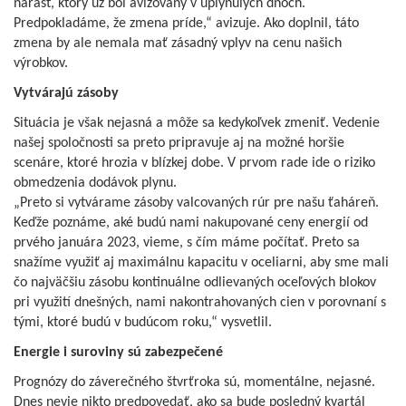
nárast, ktorý už bol avizovaný v uplynulých dňoch.
Predpokladáme, že zmena príde,“ avizuje. Ako doplnil, táto
zmena by ale nemala mať zásadný vplyv na cenu našich
výrobkov.
Vytvárajú zásoby
Situácia je však nejasná a môže sa kedykoľvek zmeniť. Vedenie
našej spoločnosti sa preto pripravuje aj na možné horšie
scenáre, ktoré hrozia v blízkej dobe. V prvom rade ide o riziko
obmedzenia dodávok plynu.
„Preto si vytvárame zásoby valcovaných rúr pre našu ťaháreň.
Keďže poznáme, aké budú nami nakupované ceny energií od
prvého januára 2023, vieme, s čím máme počítať. Preto sa
snažíme využiť aj maximálnu kapacitu v oceliarni, aby sme mali
čo najväčšiu zásobu kontinuálne odlievaných oceľových blokov
pri využití dnešných, nami nakontrahovaných cien v porovnaní s
tými, ktoré budú v budúcom roku,“ vysvetlil.
Energie i suroviny sú zabezpečené
Prognózy do záverečného štvrťroka sú, momentálne, nejasné.
Dnes nevie nikto predpovedať, ako sa bude posledný kvartál