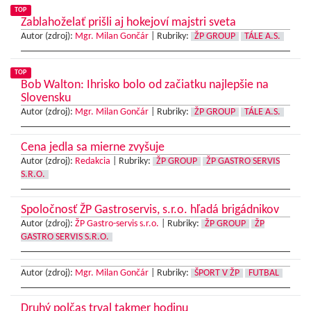
TOP
Zablahoželať prišli aj hokejoví majstri sveta
Autor (zdroj):
Mgr. Milan Gončár
|
Rubriky:
ŽP GROUP
TÁLE A.S.
TOP
Bob Walton: Ihrisko bolo od začiatku najlepšie na
Slovensku
Autor (zdroj):
Mgr. Milan Gončár
|
Rubriky:
ŽP GROUP
TÁLE A.S.
Cena jedla sa mierne zvyšuje
Autor (zdroj):
Redakcia
|
Rubriky:
ŽP GROUP
ŽP GASTRO SERVIS
S.R.O.
Spoločnosť ŽP Gastroservis, s.r.o. hľadá brigádnikov
Autor (zdroj):
ŽP Gastro-servis s.r.o.
|
Rubriky:
ŽP GROUP
ŽP
GASTRO SERVIS S.R.O.
Autor (zdroj):
Mgr. Milan Gončár
|
Rubriky:
ŠPORT V ŽP
FUTBAL
Druhý polčas trval takmer hodinu