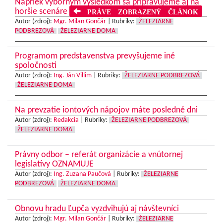
Napriek výborným výsledkom sa pripravujeme aj na
horšie scenáre
PRÁVE ZOBRAZENÝ ČLÁNOK
Autor (zdroj):
Mgr. Milan Gončár
|
Rubriky:
ŽELEZIARNE
PODBREZOVÁ
ŽELEZIARNE DOMA
Programom predstavenstva prevyšujeme iné
spoločnosti
Autor (zdroj):
Ing. Ján Villim
|
Rubriky:
ŽELEZIARNE PODBREZOVÁ
ŽELEZIARNE DOMA
Na prevzatie iontových nápojov máte posledné dni
Autor (zdroj):
Redakcia
|
Rubriky:
ŽELEZIARNE PODBREZOVÁ
ŽELEZIARNE DOMA
Právny odbor – referát organizácie a vnútornej
legislatívy OZNAMUJE
Autor (zdroj):
Ing. Zuzana Paučová
|
Rubriky:
ŽELEZIARNE
PODBREZOVÁ
ŽELEZIARNE DOMA
Obnovu hradu Ľupča vyzdvihujú aj návštevníci
Autor (zdroj):
Mgr. Milan Gončár
|
Rubriky:
ŽELEZIARNE