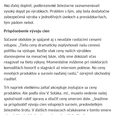
Ako ďalej doplnil, podbrezovské železiarne zaznamenávali
vysoký dopyt po výrobkoch. Problém s tým, aby bola dostatočne
zabezpečená výroba v jednotlivých úsekoch a prevádzkarňach,
tým pádom nebol.
Prispôsobenie vývoju cien
Súčasné obdobie je spájané aj s neustále rastúcimi cenami
vstupov. „Tieto ceny dramaticky ovplyvňovali našu cenovú
politiku na výstupe. Keďže však ceny našich výrobkov
stanovujeme na mesačnej báze, vždy sme dokázali včas
reagovať na tieto výkyvy. Momentálne môžeme pri niektorých
komoditách hovoriť o stagnácii až miernom poklese. No ceny
mnohých produktov a surovín naďalej rastú,“ ozrejmil obchodný
riaditeľ.
Trh napriek všetkému zatiaľ akceptuje zvyšujúce sa ceny
produktov. Ale podľa slov V. Sotáka, ml., muselo vedenie našej
spoločnosti robiť úpravy a stlačiť ceny smerom dole. „Snažíme
sa prispôsobiť vývoju cien vstupných surovín, predovšetkým
železného šrotu. V ďalších mesiacoch očakávame v tomto smere