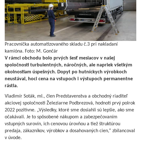
Pracovníčka automatizovaného skladu č.3 pri nakladaní
kamióna. Foto: M. Gončár
V rámci obchodu bolo prvých šesť mesiacov v našej
spoločnosti turbulentných, náročných, ale napriek všetkým
okolnostiam úspešných. Dopyt po hutníckych výrobkoch
neustával, hoci cena na vstupoch i výstupoch permanentne
rástla.
Vladimír Soták, ml., člen Predstavenstva a obchodný riaditeľ
akciovej spoločnosti Železiarne Podbrezová, hodnotí prvý polrok
2022 pozitívne. „Výsledky, ktoré sme dosiahli sú lepšie, ako sme
očakávali. Je to spôsobené nákupom a zabezpečovaním
vstupných surovín, ich cenovou úrovňou a tiež štruktúrou
predaja, zákazníkov, výrobkov a dosahovaných cien,“ zbilancoval
v úvode.