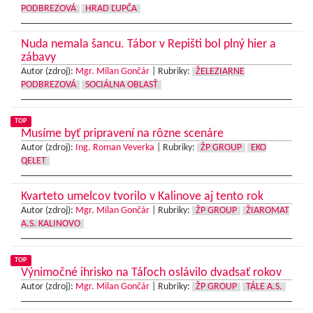
PODBREZOVÁ
HRAD ĽUPČA
Nuda nemala šancu. Tábor v Repišti bol plný hier a
zábavy
Autor (zdroj):
Mgr. Milan Gončár
|
Rubriky:
ŽELEZIARNE
PODBREZOVÁ
SOCIÁLNA OBLASŤ
TOP
Musíme byť pripravení na rôzne scenáre
Autor (zdroj):
Ing. Roman Veverka
|
Rubriky:
ŽP GROUP
EKO
QELET
Kvarteto umelcov tvorilo v Kalinove aj tento rok
Autor (zdroj):
Mgr. Milan Gončár
|
Rubriky:
ŽP GROUP
ŽIAROMAT
A.S. KALINOVO
TOP
Výnimočné ihrisko na Táľoch oslávilo dvadsať rokov
Autor (zdroj):
Mgr. Milan Gončár
|
Rubriky:
ŽP GROUP
TÁLE A.S.