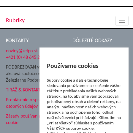
Rubriky
Toggl
navig
KONTAKTY
DÔLEŽITÉ ODKAZY
noviny@zelpo.sk
Hrad Ľupča
+421 (0) 48 645 2711
Súkromná spojená škola ŽP
Nadácia Železiarne
Používame cookies
PODBREZOVAN vydáva
Podbrezová
akciová spoločnosť
Hutnícke múzeum
Železiarne Podbrezová
Súbory cookie a ďalšie technológie
ŽP Informatika s.r.o.
sledovania používame na zlepšenie vášho
TIRÁŽ & KONTAKT
ŠK Železiarne Podbrezová
zážitku z prehliadania našich webových
stránok, na to, aby sme vám zobrazovali
Tále a.s.
Prehlásenie o spracovaní
prispôsobený obsah a cielené reklamy, na
osobných údajov
analýzu návštevnosti našich webových
stránok a na pochopenie toho, odkiaľ
Zásady používania súborov
naši návštevníci prichádzajú. Kliknutím na
cookie
„Prijať všetko” súhlasíte s používaním
VŠETKÝCH súborov cookie.