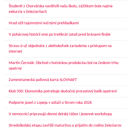
Študenti z Chorvátska navštívili našu školu, zážitkom bola najmä
exkurzia v železiarňach
Hrad ožil tajomnými nočnými prehliadkami
V pohárovej histórii sme po tretíkrát ostali pred bránami finále
Stravu si už objednáte z akéhokoľvek zariadenia s prístupom na
internet
Martin Čermák: Obchod s hutníckou produkciou bol na českom trhu
opatrný
Zamestnanecká palivová karta SLOVNAFT
Klub 500: Ekonomika potrebuje skutočný prorastový balík opatrení
Podporte jaseň z Lopeja v súťaži o Strom roka 2026
V nemocnici pripravujú denný detský tábor i jesenné workshopy
Stredoškolskú etapu zavŕšili maturitou a prijatím do rodiny železiarov