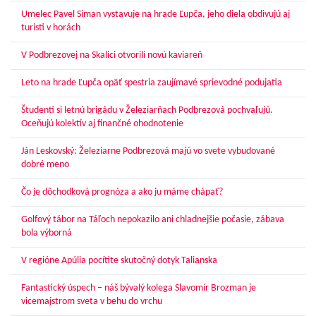
Umelec Pavel Siman vystavuje na hrade Ľupča, jeho diela obdivujú aj
turisti v horách
V Podbrezovej na Skalici otvorili novú kaviareň
Leto na hrade Ľupča opäť spestria zaujímavé sprievodné podujatia
Študenti si letnú brigádu v Železiarňach Podbrezová pochvaľujú.
Oceňujú kolektív aj finančné ohodnotenie
Ján Leskovský: Železiarne Podbrezová majú vo svete vybudované
dobré meno
Čo je dôchodková prognóza a ako ju máme chápať?
Golfový tábor na Táľoch nepokazilo ani chladnejšie počasie, zábava
bola výborná
V regióne Apúlia pocítite skutočný dotyk Talianska
Fantastický úspech – náš bývalý kolega Slavomír Brozman je
vicemajstrom sveta v behu do vrchu