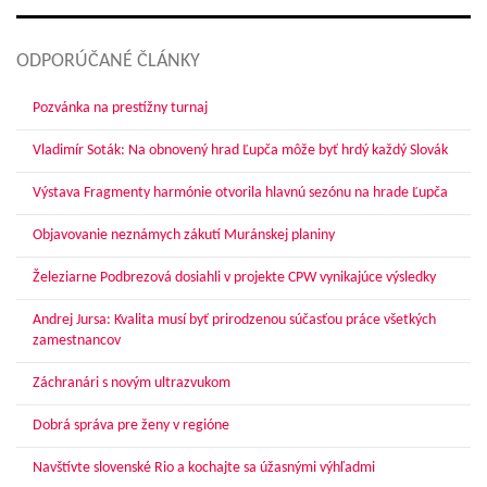
ODPORÚČANÉ ČLÁNKY
Pozvánka na prestížny turnaj
Vladimír Soták: Na obnovený hrad Ľupča môže byť hrdý každý Slovák
Výstava Fragmenty harmónie otvorila hlavnú sezónu na hrade Ľupča
Objavovanie neznámych zákutí Muránskej planiny
Železiarne Podbrezová dosiahli v projekte CPW vynikajúce výsledky
Andrej Jursa: Kvalita musí byť prirodzenou súčasťou práce všetkých
zamestnancov
Záchranári s novým ultrazvukom
Dobrá správa pre ženy v regióne
Navštívte slovenské Rio a kochajte sa úžasnými výhľadmi