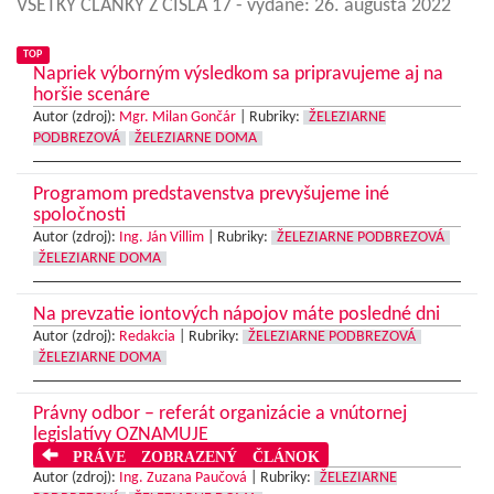
VŠETKY ČLÁNKY Z ČÍSLA 17
- vydané: 26. augusta 2022
TOP
Napriek výborným výsledkom sa pripravujeme aj na
horšie scenáre
Autor (zdroj):
Mgr. Milan Gončár
|
Rubriky:
ŽELEZIARNE
PODBREZOVÁ
ŽELEZIARNE DOMA
Programom predstavenstva prevyšujeme iné
spoločnosti
Autor (zdroj):
Ing. Ján Villim
|
Rubriky:
ŽELEZIARNE PODBREZOVÁ
ŽELEZIARNE DOMA
Na prevzatie iontových nápojov máte posledné dni
Autor (zdroj):
Redakcia
|
Rubriky:
ŽELEZIARNE PODBREZOVÁ
ŽELEZIARNE DOMA
Právny odbor – referát organizácie a vnútornej
legislatívy OZNAMUJE
PRÁVE ZOBRAZENÝ ČLÁNOK
Autor (zdroj):
Ing. Zuzana Paučová
|
Rubriky:
ŽELEZIARNE