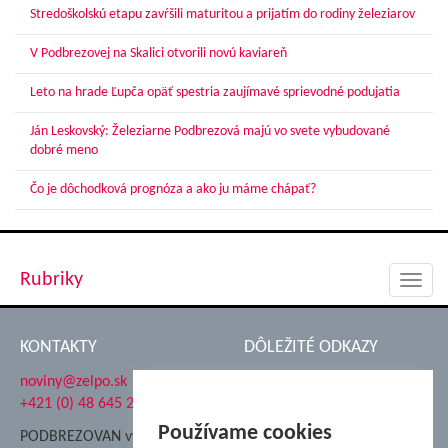
Stredoškolskú etapu zavŕšili maturitou a prijatím do rodiny železiarov
V Podbrezovej na Skalici otvorili novú kaviareň
Leto na hrade Ľupča opäť spestria zaujímavé sprievodné podujatia
Ján Leskovský: Železiarne Podbrezová majú vo svete vybudované
dobré meno
Čo je dôchodková prognóza a ako ju máme chápať?
Rubriky
Toggl
navig
KONTAKTY
DÔLEŽITÉ ODKAZY
noviny@zelpo.sk
Hrad Ľupča
+421 (0) 48 645 2711
Súkromná spojená škola ŽP
Nadácia Železiarne
Používame cookies
PODBREZOVAN vydáva