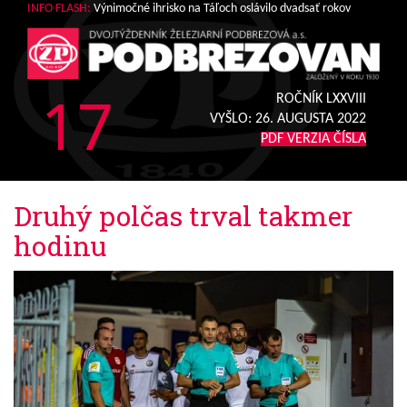
INFO FLASH:
Výnimočné ihrisko na Táľoch oslávilo dvadsať rokov
17
ROČNÍK LXXVIII
VYŠLO:
26. AUGUSTA 2022
PDF VERZIA ČÍSLA
Druhý polčas trval takmer
hodinu