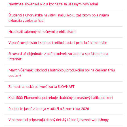
Navštívte slovenské Rio a kochajte sa úžasnými výhľadmi
Študenti z Chorvátska navštívili našu školu, zážitkom bola najmä
exkurzia v železiarňach
Hrad ožil tajomnými nočnými prehliadkami
V pohárovej histórii sme po tretíkrát ostali pred bránami finále
Stravu si už objednáte z akéhokoľvek zariadenia s prístupom na
internet
Martin Čermák: Obchod s hutníckou produkciou bol na českom trhu
opatrný
Zamestnanecká palivová karta SLOVNAFT
Klub 500: Ekonomika potrebuje skutočný prorastový balík opatrení
Podporte jaseň z Lopeja v súťaži o Strom roka 2026
V nemocnici pripravujú denný detský tábor i jesenné workshopy