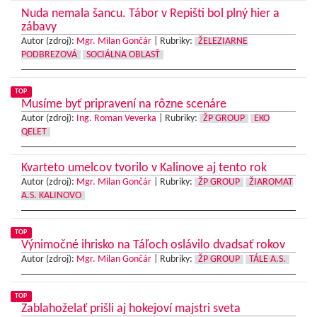
Nuda nemala šancu. Tábor v Repišti bol plný hier a
zábavy
Autor (zdroj):
Mgr. Milan Gončár
|
Rubriky:
ŽELEZIARNE
PODBREZOVÁ
SOCIÁLNA OBLASŤ
TOP
Musíme byť pripravení na rôzne scenáre
Autor (zdroj):
Ing. Roman Veverka
|
Rubriky:
ŽP GROUP
EKO
QELET
Kvarteto umelcov tvorilo v Kalinove aj tento rok
Autor (zdroj):
Mgr. Milan Gončár
|
Rubriky:
ŽP GROUP
ŽIAROMAT
A.S. KALINOVO
TOP
Výnimočné ihrisko na Táľoch oslávilo dvadsať rokov
Autor (zdroj):
Mgr. Milan Gončár
|
Rubriky:
ŽP GROUP
TÁLE A.S.
TOP
Zablahoželať prišli aj hokejoví majstri sveta