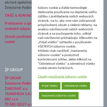
Podbrezová
akciová spoločnosť
Hutnícke múzeum
Železiarne Podbrezová
Súbory cookie a ďalšie technológie
ŽP Informatika s.r.o.
sledovania používame na zlepšenie vášho
TIRÁŽ & KONTAKT
ŠK Železiarne Podbrezová
zážitku z prehliadania našich webových
stránok, na to, aby sme vám zobrazovali
Tále a.s.
Prehlásenie o spracovaní
prispôsobený obsah a cielené reklamy, na
osobných údajov
analýzu návštevnosti našich webových
stránok a na pochopenie toho, odkiaľ
Zásady používania súborov
naši návštevníci prichádzajú. Kliknutím na
cookie
„Prijať všetko” súhlasíte s používaním
VŠETKÝCH súborov cookie.
Môžete však navštíviť „Nastavenia
súborov cookie” a poskytnúť
kontrolovaný súhlas, alebo kliknúť na
“Odmietnuť všetko” a odmietnuť všetky
cookie okrem funkčnych.
ŽP GROUP
Zásady používania súborov cookie
ŽP GROUP
Železiarne Podbrezová a.s.
Prijať všetko
Odmietnuť všetko
ŽIAROMAT a.s.
TRANSMESA S.A.U.
Nastavenia súborov cookie
KBZ s.r.o.
ŽP EKO QELET a.s.