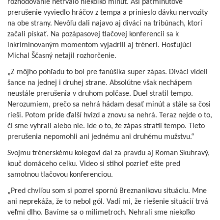
rozhodovanie netrvalo niekoľko minút. Asi päťminútové
prerušenie vyviedlo hráčov z tempa a prinieslo dávku nervozity
na obe strany. Nevôľu dali najavo aj diváci na tribúnach, ktorí
začali pískať. Na pozápasovej tlačovej konferencii sa k
inkriminovaným momentom vyjadrili aj tréneri. Hosťujúci
Michal Ščasný netajil rozhorčenie.
„Z môjho pohľadu to bol pre fanúšika super zápas. Diváci videli
šance na jednej i druhej strane. Absolútne však nechápem
neustále prerušenia v druhom polčase. Duel stratil tempo.
Nerozumiem, prečo sa nehrá hádam desať minút a stále sa čosi
rieši. Potom príde ďalší hvizd a znovu sa nehrá. Teraz nejde o to,
či sme vyhrali alebo nie. Ide o to, že zápas stratil tempo. Tieto
prerušenia nepomohli ani jednému ani druhému mužstvu.“
Svojmu trénerskému kolegovi dal za pravdu aj Roman Skuhravý,
kouč domáceho celku. Video si stihol pozrieť ešte pred
samotnou tlačovou konferenciou.
„Pred chvíľou som si pozrel spornú Breznanikovu situáciu. Mne
ani neprekáža, že to nebol gól. Vadí mi, že riešenie situácií trvá
veľmi dlho. Bavíme sa o milimetroch. Nehrali sme niekoľko