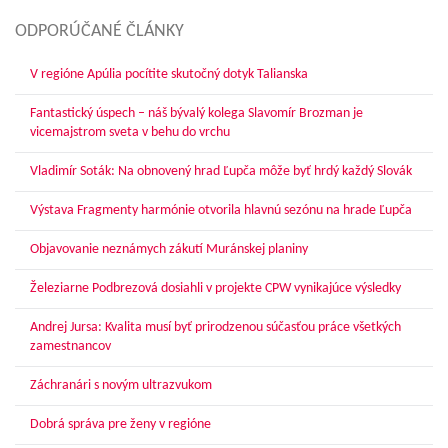
ODPORÚČANÉ ČLÁNKY
V regióne Apúlia pocítite skutočný dotyk Talianska
Fantastický úspech – náš bývalý kolega Slavomír Brozman je
vicemajstrom sveta v behu do vrchu
Vladimír Soták: Na obnovený hrad Ľupča môže byť hrdý každý Slovák
Výstava Fragmenty harmónie otvorila hlavnú sezónu na hrade Ľupča
Objavovanie neznámych zákutí Muránskej planiny
Železiarne Podbrezová dosiahli v projekte CPW vynikajúce výsledky
Andrej Jursa: Kvalita musí byť prirodzenou súčasťou práce všetkých
zamestnancov
Záchranári s novým ultrazvukom
Dobrá správa pre ženy v regióne