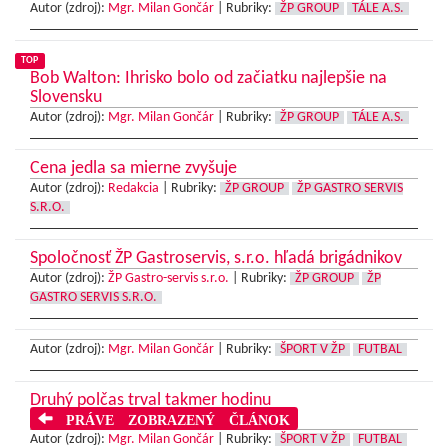
Autor (zdroj):
Mgr. Milan Gončár
|
Rubriky:
ŽP GROUP
TÁLE A.S.
TOP
Bob Walton: Ihrisko bolo od začiatku najlepšie na
Slovensku
Autor (zdroj):
Mgr. Milan Gončár
|
Rubriky:
ŽP GROUP
TÁLE A.S.
Cena jedla sa mierne zvyšuje
Autor (zdroj):
Redakcia
|
Rubriky:
ŽP GROUP
ŽP GASTRO SERVIS
S.R.O.
Spoločnosť ŽP Gastroservis, s.r.o. hľadá brigádnikov
Autor (zdroj):
ŽP Gastro-servis s.r.o.
|
Rubriky:
ŽP GROUP
ŽP
GASTRO SERVIS S.R.O.
Autor (zdroj):
Mgr. Milan Gončár
|
Rubriky:
ŠPORT V ŽP
FUTBAL
Druhý polčas trval takmer hodinu
PRÁVE ZOBRAZENÝ ČLÁNOK
Autor (zdroj):
Mgr. Milan Gončár
|
Rubriky:
ŠPORT V ŽP
FUTBAL