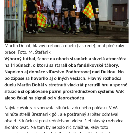
Martin Dohál, hlavný rozhodca duelu (v strede), mal plné ruky
práce. Foto: M. Štefánik
Výborný futbal, šance na oboch stranách a skvelá atmosféra
na tribúnach, o ktorú sa starali oba fanúšikovské tábory.
Napokon aj domáce víťazstvo Podbrezovej nad Duklou. No
po zápase sa hovorilo aj o iných veciach. Hlavný rozhodca
duelu Martin Dohál v stretnutí viackrát prerušil hru a sporné
situácie si opakovane pozrel prostredníctvom systému VAR
alebo čakal na signál od videorozhodcu.
Najviac však zarezonovala situácia z druhého polčasu. V 66.
minúte strelil Breznanik gól, ale postranný arbiter odmával
ofsajd. Situáciu si prostredníctvom videa išiel hlavný rozhodca
skontrolovať. Na tom by nebolo nič zvláštne, keby toto