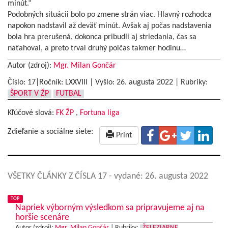
minút.“
Podobných situácii bolo po zmene strán viac. Hlavný rozhodca
napokon nadstavil až deväť minút. Avšak aj počas nadstavenia
bola hra prerušená, dokonca pribudli aj striedania, čas sa
naťahoval, a preto trval druhý polčas takmer hodinu…
Autor (zdroj):
Mgr. Milan Gončár
Číslo: 17|Ročník: LXXVIII | Vyšlo:
26. augusta 2022
|
Rubriky:
ŠPORT V ŽP
FUTBAL
Kľúčové slová:
FK ŽP
,
Fortuna liga
Zdieľanie a sociálne siete:
Print
VŠETKY ČLÁNKY Z ČÍSLA 17
- vydané: 26. augusta 2022
TOP
Napriek výborným výsledkom sa pripravujeme aj na
horšie scenáre
Autor (zdroj):
Mgr. Milan Gončár
|
Rubriky:
ŽELEZIARNE