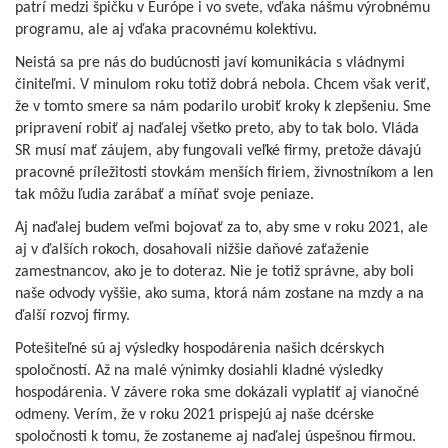
patrí medzi špičku v Európe i vo svete, vďaka nášmu výrobnému
programu, ale aj vďaka pracovnému kolektívu.
Neistá sa pre nás do budúcnosti javí komunikácia s vládnymi
činiteľmi. V minulom roku totiž dobrá nebola. Chcem však veriť,
že v tomto smere sa nám podarilo urobiť kroky k zlepšeniu. Sme
pripravení robiť aj naďalej všetko preto, aby to tak bolo. Vláda
SR musí mať záujem, aby fungovali veľké ﬁrmy, pretože dávajú
pracovné príležitosti stovkám menších ﬁriem, živnostníkom a len
tak môžu ľudia zarábať a míňať svoje peniaze.
Aj naďalej budem veľmi bojovať za to, aby sme v roku 2021, ale
aj v ďalších rokoch, dosahovali nižšie daňové zaťaženie
zamestnancov, ako je to doteraz. Nie je totiž správne, aby boli
naše odvody vyššie, ako suma, ktorá nám zostane na mzdy a na
ďalší rozvoj ﬁrmy.
Potešiteľné sú aj výsledky hospodárenia našich dcérskych
spoločností. Až na malé výnimky dosiahli kladné výsledky
hospodárenia. V závere roka sme dokázali vyplatiť aj vianočné
odmeny. Verím, že v roku 2021 prispejú aj naše dcérske
spoločnosti k tomu, že zostaneme aj naďalej úspešnou ﬁrmou.