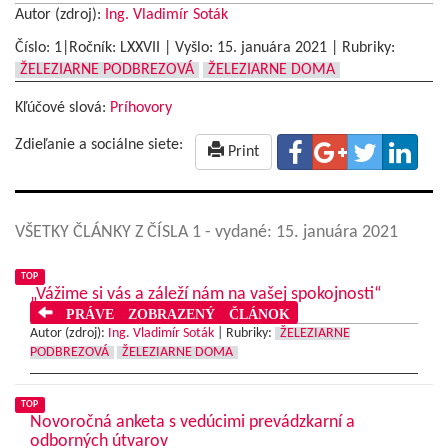
Autor (zdroj):
Ing. Vladimír Soták
Číslo: 1|Ročník: LXXVII | Vyšlo:
15. januára 2021
|
Rubriky:
ŽELEZIARNE PODBREZOVÁ
ŽELEZIARNE DOMA
Kľúčové slová:
Príhovory
Zdieľanie a sociálne siete:
Print
VŠETKY ČLÁNKY Z ČÍSLA 1
- vydané: 15. januára 2021
TOP
„Vážime si vás a záleží nám na vašej spokojnosti“
PRÁVE ZOBRAZENÝ ČLÁNOK
Autor (zdroj):
Ing. Vladimír Soták
|
Rubriky:
ŽELEZIARNE
PODBREZOVÁ
ŽELEZIARNE DOMA
TOP
Novoročná anketa s vedúcimi prevádzkarní a
odborných útvarov