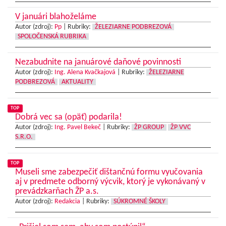
V januári blahoželáme
Autor (zdroj):
Pp
|
Rubriky:
ŽELEZIARNE PODBREZOVÁ
SPOLOČENSKÁ RUBRIKA
Nezabudnite na januárové daňové povinnosti
Autor (zdroj):
Ing. Alena Kvačkajová
|
Rubriky:
ŽELEZIARNE
PODBREZOVÁ
AKTUALITY
TOP
Dobrá vec sa (opäť) podarila!
Autor (zdroj):
Ing. Pavel Bekeč
|
Rubriky:
ŽP GROUP
ŽP VVC
S.R.O.
TOP
Museli sme zabezpečiť dištančnú formu vyučovania
aj v predmete odborný výcvik, ktorý je vykonávaný v
prevádzkarňach ŽP a.s.
Autor (zdroj):
Redakcia
|
Rubriky:
SÚKROMNÉ ŠKOLY