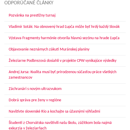
ODPORÚČANÉ ČLÁNKY
Pozvánka na prestížny turnaj
Vladimír Soták: Na obnovený hrad Ľupča môže byť hrdý každý Slovák
Výstava Fragmenty harmónie otvorila hlavnú sezónu na hrade Ľupča
Objavovanie neznámych zákutí Muránskej planiny
Železiarne Podbrezová dosiahli v projekte CPW vynikajúce výsledky
Andrej Jursa: Kvalita musí byť prirodzenou súčasťou práce všetkých
zamestnancov
Záchranári s novým ultrazvukom
Dobrá správa pre ženy v regióne
Navštívte slovenské Rio a kochajte sa úžasnými výhľadmi
Študenti z Chorvátska navštívili našu školu, zážitkom bola najmä
exkurzia v železiarňach