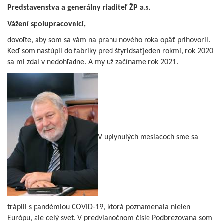
Predstavenstva a generálny riaditeľ ŽP a.s.
Vážení spolupracovníci,
dovoľte, aby som sa vám na prahu nového roka opäť prihovoril.
Keď som nastúpil do fabriky pred štyridsaťjeden rokmi, rok 2020
sa mi zdal v nedohľadne. A my už začíname rok 2021.
V uplynulých mesiacoch sme sa
trápili s pandémiou COVID-19, ktorá poznamenala nielen
Európu, ale celý svet. V predvianočnom čísle Podbrezovana som