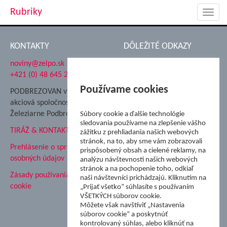
Rubriky
Toggl
navig
KONTAKTY
DÔLEŽITÉ ODKAZY
noviny@zelpo.sk
Hrad Ľupča
+421 (0) 48 645 2711
Súkromná spojená škola ŽP
Nadácia Železiarne
Používame cookies
PODBREZOVAN vydáva
Podbrezová
akciová spoločnosť
Hutnícke múzeum
Železiarne Podbrezová
Súbory cookie a ďalšie technológie
ŽP Informatika s.r.o.
sledovania používame na zlepšenie vášho
TIRÁŽ & KONTAKT
ŠK Železiarne Podbrezová
zážitku z prehliadania našich webových
stránok, na to, aby sme vám zobrazovali
Tále a.s.
Prehlásenie o spracovaní
prispôsobený obsah a cielené reklamy, na
osobných údajov
analýzu návštevnosti našich webových
stránok a na pochopenie toho, odkiaľ
Zásady používania súborov
naši návštevníci prichádzajú. Kliknutím na
cookie
„Prijať všetko” súhlasíte s používaním
VŠETKÝCH súborov cookie.
Môžete však navštíviť „Nastavenia
súborov cookie” a poskytnúť
kontrolovaný súhlas, alebo kliknúť na