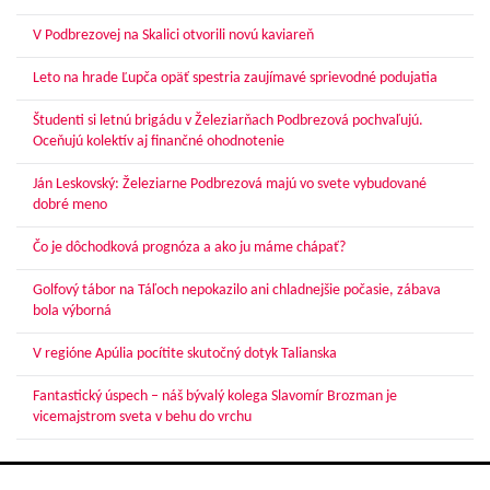
V Podbrezovej na Skalici otvorili novú kaviareň
Leto na hrade Ľupča opäť spestria zaujímavé sprievodné podujatia
Študenti si letnú brigádu v Železiarňach Podbrezová pochvaľujú.
Oceňujú kolektív aj finančné ohodnotenie
Ján Leskovský: Železiarne Podbrezová majú vo svete vybudované
dobré meno
Čo je dôchodková prognóza a ako ju máme chápať?
Golfový tábor na Táľoch nepokazilo ani chladnejšie počasie, zábava
bola výborná
V regióne Apúlia pocítite skutočný dotyk Talianska
Fantastický úspech – náš bývalý kolega Slavomír Brozman je
vicemajstrom sveta v behu do vrchu