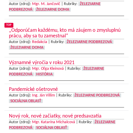
Autor (zdroj):
Mgr. M. Jančovič
|
Rubriky:
ŽELEZIARNE
PODBREZOVÁ
ŽELEZIARNE DOMA
TOP
„Odporúčam každému, kto má záujem o zmysluplnú
prácu, aby sa tu zamestnal“
Autor (zdroj):
Redakcia
|
Rubriky:
ŽELEZIARNE PODBREZOVÁ
ŽELEZIARNE DOMA
Významné výročia v roku 2021
Autor (zdroj):
Mgr. Oľga Kleinová
|
Rubriky:
ŽELEZIARNE
PODBREZOVÁ
HISTÓRIA
Pandemické ošetrovné
Autor (zdroj):
Ing. Ján Villim
|
Rubriky:
ŽELEZIARNE PODBREZOVÁ
SOCIÁLNA OBLASŤ
Nový rok, nové začiatky, nové predsavzatia
Autor (zdroj):
Mgr. Katarína Michalcová
|
Rubriky:
ŽELEZIARNE
PODBREZOVÁ
SOCIÁLNA OBLASŤ