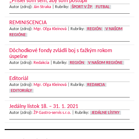
„Prišiel som sem, aby som postúpil“
Autor (zdroj):
Ján Straka
|
Rubriky:
ŠPORT V ŽP
FUTBAL
REMINISCENCIA
Autor (zdroj):
Mgr. Oľga Kleinová
|
Rubriky:
REGIÓN
V NAŠOM
REGIÓNE
Dôchodkové fondy zvládli boj s ťažkým rokom
úspešne
Autor (zdroj):
Redakcia
|
Rubriky:
REGIÓN
V NAŠOM REGIÓNE
Editoriál
Autor (zdroj):
Mgr. Oľga Kleinová
|
Rubriky:
REDAKCIA
EDITORIÁLY
Jedálny lístok 18. – 31. 1. 2021
Autor (zdroj):
ŽP Gastro-servis s.r.o.
|
Rubriky:
JEDÁLNE LÍSTKY