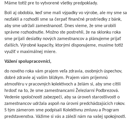
Máme totiž pre to vytvorené všetky predpoklady.
Boli aj obdobia, keď sme mali výpadky vo výrobe, ale my sme sa
nezľakli a rozhodli sme sa čerpať finančné prostriedky z bánk,
aby sme udržali zamestnanosť. Dnes vieme, že sme urobili
správne rozhodnutie. Možno ste postrehli, že na sklonku roka
sme prijali desiatky nových zamestnancov a plánujeme prijať
ďalších. Výrobné kapacity, ktorými disponujeme, musíme totiž
využiť v maximálnej miere.
Vážení spolupracovníci,
do nového roka vám prajem veľa zdravia, osobných úspechov,
dobré zdravie aj vašim blízkym. Prajem vám príjemnú
atmosféru v pracovných kolektívoch a želám si, aby sme cítili
hrdosť na to, že sme zamestnancami Železiarní Podbrezová.
Vedenie spoločnosti zabezpečí, aby sa úroveň starostlivosti o
zamestnancov udržala aspoň na úrovni predchádzajúcich rokov.
S tým zámerom sme podpísali Kolektívnu zmluvu a Program
predstavenstva. Vážime si vás a záleží nám na vašej spokojnosti.