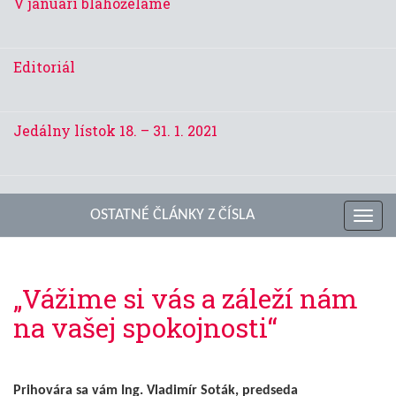
V januári blahoželáme
Editoriál
Jedálny lístok 18. – 31. 1. 2021
OSTATNÉ ČLÁNKY Z ČÍSLA
Toggl
navig
„Vážime si vás a záleží nám
na vašej spokojnosti“
Prihovára sa vám Ing. Vladimír Soták, predseda