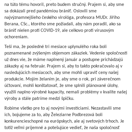
na túto tému hovoril, preto budem stručný. Prajem si, aby sme
sa dokázali pred pandémiou brániť. Oslovili sme
najvýznamnejšieho českého virológa, profesora MUDr. Jiřího
Berana, CSc., ktorého sme požiadali, aby nám poradil, ako sa
brániť nielen proti COVID-19, ale celkovo proti vírusovým
ochoreniam.
Teší ma, že posledné tri mesiace uplynulého roka boli
poznamenané zvýšeným objemom zákaziek. Vedenie spoločnosti
už dnes vie, že máme naplnený január a postupne prichádzajú
zákazky aj na február. Prajem si, aby to takto pokračovalo aj v
nasledujúcich mesiacoch, aby sme mohli upraviť ceny našej
produkcie. Mojím želaním je, aby sme o rok, pri záverečnom
účtovaní, mohli konštatovať, že sme splnili plánované úlohy,
využili naplno výrobné kapacity, nemali problémy v kvalite našej
výroby a stále patríme medzi špičku.
Robíme všetko pre to aj novými investíciami. Nezastavili sme
ich, bojujeme za to, aby Železiarne Podbrezová boli
konkurencieschopné na európskych, ale aj svetových trhoch. Je
totiž veľmi príjemné a potešujúce vedieť, že naša spoločnosť