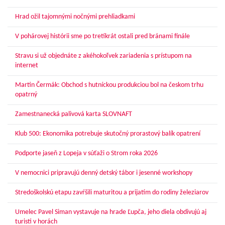
Hrad ožil tajomnými nočnými prehliadkami
V pohárovej histórii sme po tretíkrát ostali pred bránami finále
Stravu si už objednáte z akéhokoľvek zariadenia s prístupom na
internet
Martin Čermák: Obchod s hutníckou produkciou bol na českom trhu
opatrný
Zamestnanecká palivová karta SLOVNAFT
Klub 500: Ekonomika potrebuje skutočný prorastový balík opatrení
Podporte jaseň z Lopeja v súťaži o Strom roka 2026
V nemocnici pripravujú denný detský tábor i jesenné workshopy
Stredoškolskú etapu zavŕšili maturitou a prijatím do rodiny železiarov
Umelec Pavel Siman vystavuje na hrade Ľupča, jeho diela obdivujú aj
turisti v horách