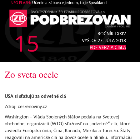
INFO FLASH:
Učenie a zábava v jednom, to je Speakland
15
ROČNÍK LXXIV
VYŠLO:
27. JÚLA 2018
PDF VERZIA ČÍSLA
Zo sveta ocele
USA si sťažujú za odvetné clá
Zdroj: ceskenoviny.cz
Washington – Vláda Spojených štátov podala na Svetovej
obchodnej organizácií (WTO) sťažnosť na „odvetné“ clá, ktoré
zaviedla Európska únia, Čína, Kanada, Mexiko a Turecko. Štáty
reagovali na americké clá na dovoz ocele a hliníku. Informáciu