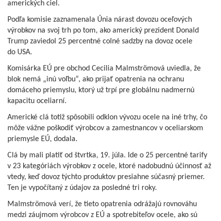
amerických ciel.
Podľa komisie zaznamenala Únia nárast dovozu oceľových
výrobkov na svoj trh po tom, ako americký prezident Donald
Trump zaviedol 25 percentné colné sadzby na dovoz ocele
do USA.
Komisárka EÚ pre obchod Cecilia Malmströmová uviedla, že
blok nemá „inú voľbu“, ako prijať opatrenia na ochranu
domáceho priemyslu, ktorý už trpí pre globálnu nadmernú
kapacitu oceliarní.
Americké clá totiž spôsobili odklon vývozu ocele na iné trhy, čo
môže vážne poškodiť výrobcov a zamestnancov v oceliarskom
priemysle EÚ, dodala.
Clá by mali platiť od štvrtka, 19. júla. Ide o 25 percentné tarify
v 23 kategóriách výrobkov z ocele, ktoré nadobudnú účinnosť až
vtedy, keď dovoz týchto produktov presiahne súčasný priemer.
Ten je vypočítaný z údajov za posledné tri roky.
Malmströmová verí, že tieto opatrenia odrážajú rovnováhu
medzi záujmom výrobcov z EÚ a spotrebiteľov ocele, ako sú