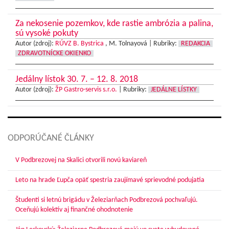
Za nekosenie pozemkov, kde rastie ambrózia a palina,
sú vysoké pokuty
Autor (zdroj):
RÚVZ B. Bystrica
, M. Tolnayová |
Rubriky:
REDAKCIA
ZDRAVOTNÍCKE OKIENKO
Jedálny lístok 30. 7. – 12. 8. 2018
Autor (zdroj):
ŽP Gastro-servis s.r.o.
|
Rubriky:
JEDÁLNE LÍSTKY
ODPORÚČANÉ ČLÁNKY
V Podbrezovej na Skalici otvorili novú kaviareň
Leto na hrade Ľupča opäť spestria zaujímavé sprievodné podujatia
Študenti si letnú brigádu v Železiarňach Podbrezová pochvaľujú.
Oceňujú kolektív aj finančné ohodnotenie