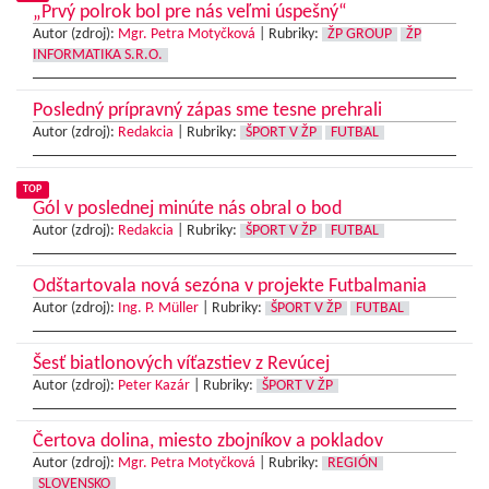
„Prvý polrok bol pre nás veľmi úspešný“
Autor (zdroj):
Mgr. Petra Motyčková
|
Rubriky:
ŽP GROUP
ŽP
INFORMATIKA S.R.O.
Posledný prípravný zápas sme tesne prehrali
Autor (zdroj):
Redakcia
|
Rubriky:
ŠPORT V ŽP
FUTBAL
TOP
Gól v poslednej minúte nás obral o bod
Autor (zdroj):
Redakcia
|
Rubriky:
ŠPORT V ŽP
FUTBAL
Odštartovala nová sezóna v projekte Futbalmania
Autor (zdroj):
Ing. P. Müller
|
Rubriky:
ŠPORT V ŽP
FUTBAL
Šesť biatlonových víťazstiev z Revúcej
Autor (zdroj):
Peter Kazár
|
Rubriky:
ŠPORT V ŽP
Čertova dolina, miesto zbojníkov a pokladov
Autor (zdroj):
Mgr. Petra Motyčková
|
Rubriky:
REGIÓN
SLOVENSKO