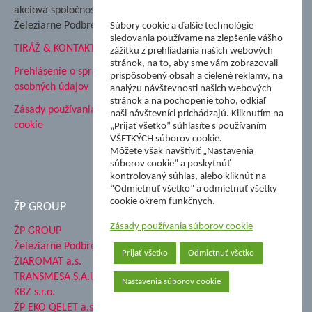
Podbrezová
akciová spoločnosť
Hutnícke múzeum
Železiarne Podbrezová
Súbory cookie a ďalšie technológie
ŽP Informatika s.r.o.
sledovania používame na zlepšenie vášho
TIRÁŽ & KONTAKT
ŠK Železiarne Podbrezová
zážitku z prehliadania našich webových
stránok, na to, aby sme vám zobrazovali
Tále a.s.
Prehlásenie o spracovaní
prispôsobený obsah a cielené reklamy, na
osobných údajov
analýzu návštevnosti našich webových
stránok a na pochopenie toho, odkiaľ
Zásady používania súborov
naši návštevníci prichádzajú. Kliknutím na
cookie
„Prijať všetko” súhlasíte s používaním
VŠETKÝCH súborov cookie.
Môžete však navštíviť „Nastavenia
súborov cookie” a poskytnúť
kontrolovaný súhlas, alebo kliknúť na
“Odmietnuť všetko” a odmietnuť všetky
cookie okrem funkčnych.
ŽP GROUP
Zásady používania súborov cookie
ŽP GROUP
Železiarne Podbrezová a.s.
Prijať všetko
Odmietnuť všetko
ŽIAROMAT a.s.
TRANSMESA S.A.U.
Nastavenia súborov cookie
KBZ s.r.o.
ŽP EKO QELET a.s.