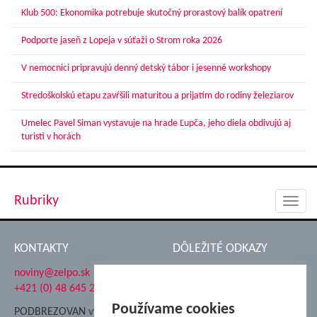
Klub 500: Ekonomika potrebuje skutočný prorastový balík opatrení
Podporte jaseň z Lopeja v súťaži o Strom roka 2026
V nemocnici pripravujú denný detský tábor i jesenné workshopy
Stredoškolskú etapu zavŕšili maturitou a prijatím do rodiny železiarov
Umelec Pavel Siman vystavuje na hrade Ľupča, jeho diela obdivujú aj
turisti v horách
Rubriky
Toggl
navig
KONTAKTY
DÔLEŽITÉ ODKAZY
noviny@zelpo.sk
Hrad Ľupča
+421 (0) 48 645 2711
Súkromná spojená škola ŽP
Nadácia Železiarne
Používame cookies
PODBREZOVAN vydáva