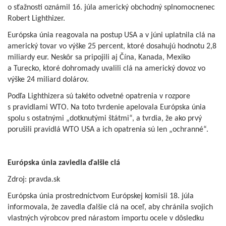
o sťažnosti oznámil 16. júla americký obchodný splnomocnenec
Robert Lighthizer.
Európska únia reagovala na postup USA a v júni uplatnila clá na
americký tovar vo výške 25 percent, ktoré dosahujú hodnotu 2,8
miliardy eur. Neskôr sa pripojili aj Čína, Kanada, Mexiko
a Turecko, ktoré dohromady uvalili clá na americký dovoz vo
výške 24 miliard dolárov.
Podľa Lighthizera sú takéto odvetné opatrenia v rozpore
s pravidlami WTO. Na toto tvrdenie apelovala Európska únia
spolu s ostatnými „dotknutými štátmi“, a tvrdia, že ako prvý
porušili pravidlá WTO USA a ich opatrenia sú len „ochranné“.
Európska únia zaviedla ďalšie clá
Zdroj: pravda.sk
Európska únia prostredníctvom Európskej komisii 18. júla
informovala, že zavedla ďalšie clá na oceľ, aby chránila svojich
vlastných výrobcov pred nárastom importu ocele v dôsledku