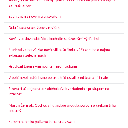
Andrej Jursa: Kvalita musí byť prirodzenou súčasťou práce všetkých
zamestnancov
Záchranári s novým ultrazvukom
Dobrá správa pre ženy v regióne
Navštívte slovenské Rio a kochajte sa úžasnými výhľadmi
Študenti z Chorvátska navštívili našu školu, zážitkom bola najmä
exkurzia v železiarňach
Hrad ožil tajomnými nočnými prehliadkami
V pohárovej histórii sme po tretíkrát ostali pred bránami finále
Stravu si už objednáte z akéhokoľvek zariadenia s prístupom na
internet
Martin Čermák: Obchod s hutníckou produkciou bol na českom trhu
opatrný
Zamestnanecká palivová karta SLOVNAFT