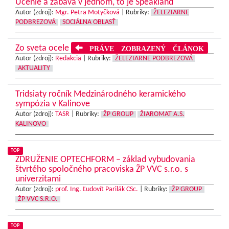
Učenie a zábava v jednom, to je Speakland
Autor (zdroj):
Mgr. Petra Motyčková
|
Rubriky:
ŽELEZIARNE
PODBREZOVÁ
SOCIÁLNA OBLASŤ
Zo sveta ocele
PRÁVE ZOBRAZENÝ ČLÁNOK
Autor (zdroj):
Redakcia
|
Rubriky:
ŽELEZIARNE PODBREZOVÁ
AKTUALITY
Tridsiaty ročník Medzinárodného keramického
sympózia v Kalinove
Autor (zdroj):
TASR
|
Rubriky:
ŽP GROUP
ŽIAROMAT A.S.
KALINOVO
TOP
ZDRUŽENIE OPTECHFORM – základ vybudovania
štvrtého spoločného pracoviska ŽP VVC s.r.o. s
univerzitami
Autor (zdroj):
prof. Ing. Ľudovít Parilák CSc.
|
Rubriky:
ŽP GROUP
ŽP VVC S.R.O.
TOP