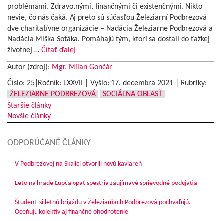
problémami. Zdravotnými, finančnými či existenčnými. Nikto
nevie, čo nás čaká. Aj preto sú súčasťou Železiarní Podbrezová
dve charitatívne organizácie – Nadácia Železiarne Podbrezová a
Nadácia Miška Sotáka. Pomáhajú tým, ktorí sa dostali do ťažkej
životnej …
Čítať ďalej
Autor (zdroj):
Mgr. Milan Gončár
Číslo: 25|Ročník: LXXVII | Vyšlo:
17. decembra 2021
|
Rubriky:
ŽELEZIARNE PODBREZOVÁ
SOCIÁLNA OBLASŤ
Navigácia
Staršie články
Novšie články
v
článkoch
ODPORÚČANÉ ČLÁNKY
V Podbrezovej na Skalici otvorili novú kaviareň
Leto na hrade Ľupča opäť spestria zaujímavé sprievodné podujatia
Študenti si letnú brigádu v Železiarňach Podbrezová pochvaľujú.
Oceňujú kolektív aj finančné ohodnotenie