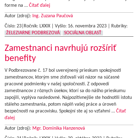
forme na …
Čítať ďalej
Autor (zdroj):
Ing. Zuzana Paučová
Číslo: 23|Ročník: LXXIX | Vyšlo:
16. novembra 2023
|
Rubriky:
ŽELEZIARNE PODBREZOVÁ
SOCIÁLNA OBLASŤ
Zamestnanci navrhujú rozšíriť
benefity
V Podbrezovane č. 17 bol uverejnený prieskum spokojnosti
zamestnancov, ktorým sme zisťovali váš názor na súčasné
pracovné podmienky v našej spoločnosti. Z odpovedí
zamestnancov z rôznych úsekov, ktorí sa do nášho prieskumu
zapojili, vyplýva nasledovné. Najpozitívnejšie ste hodnotili istotu
stáleho zamestnania, potom náplň vašej práce a úroveň
bezpečnosti na pracovisku. Spokojní ste aj so vzťahmi …
Čítať
ďalej
Autor (zdroj):
Mgr. Dominika Hanzenová