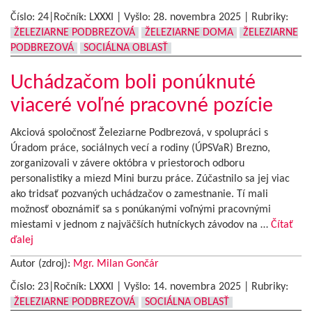
Číslo: 24|Ročník: LXXXI | Vyšlo:
28. novembra 2025
|
Rubriky:
ŽELEZIARNE PODBREZOVÁ
ŽELEZIARNE DOMA
ŽELEZIARNE
PODBREZOVÁ
SOCIÁLNA OBLASŤ
Uchádzačom boli ponúknuté
viaceré voľné pracovné pozície
Akciová spoločnosť Železiarne Podbrezová, v spolupráci s
Úradom práce, sociálnych vecí a rodiny (ÚPSVaR) Brezno,
zorganizovali v závere októbra v priestoroch odboru
personalistiky a miezd Mini burzu práce. Zúčastnilo sa jej viac
ako tridsať pozvaných uchádzačov o zamestnanie. Tí mali
možnosť oboznámiť sa s ponúkanými voľnými pracovnými
miestami v jednom z najväčších hutníckych závodov na …
Čítať
ďalej
Autor (zdroj):
Mgr. Milan Gončár
Číslo: 23|Ročník: LXXXI | Vyšlo:
14. novembra 2025
|
Rubriky:
ŽELEZIARNE PODBREZOVÁ
SOCIÁLNA OBLASŤ