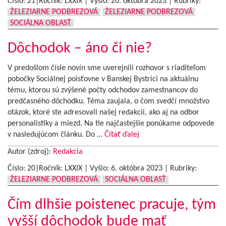
Číslo: 21|Ročník: LXXIX | Vyšlo:
20. októbra 2023
|
Rubriky:
ŽELEZIARNE PODBREZOVÁ
ŽELEZIARNE PODBREZOVÁ
SOCIÁLNA OBLASŤ
Dôchodok – áno či nie?
V predošlom čísle novín sme uverejnili rozhovor s riaditeľom
pobočky Sociálnej poisťovne v Banskej Bystrici na aktuálnu
tému, ktorou sú zvýšené počty odchodov zamestnancov do
predčasného dôchodku. Téma zaujala, o čom svedčí množstvo
otázok, ktoré ste adresovali našej redakcii, ako aj na odbor
personalistiky a miezd. Na tie najčastejšie ponúkame odpovede
v nasledujúcom článku. Do …
Čítať ďalej
Autor (zdroj):
Redakcia
Číslo: 20|Ročník: LXXIX | Vyšlo:
6. októbra 2023
|
Rubriky:
ŽELEZIARNE PODBREZOVÁ
SOCIÁLNA OBLASŤ
Čím dlhšie poistenec pracuje, tým
vyšší dôchodok bude mať