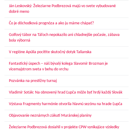
Ján Leskovský: Železiarne Podbrezová majú vo svete vybudované
dobré meno
Čo je dôchodková prognóza a ako ju máme chápať?
Golfový tábor na Táľoch nepokazilo ani chladnejšie počasie, zábava
bola výborná
V regióne Apúlia pocítite skutočný dotyk Talianska
Fantastický úspech – náš bývalý kolega Slavomír Brozman je
vicemajstrom sveta v behu do vrchu
Pozvánka na prestížny turnaj
Vladimír Soták: Na obnovený hrad Ľupča môže byť hrdý každý Slovák
Výstava Fragmenty harmónie otvorila hlavnú sezónu na hrade Ľupča
Objavovanie neznámych zákutí Muránskej planiny
Železiarne Podbrezová dosiahli v projekte CPW vynikajúce výsledky