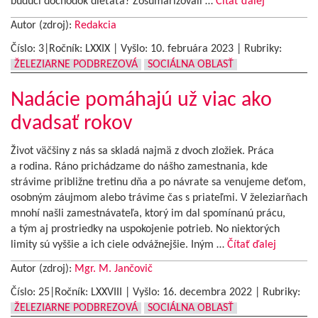
budúci dôchodok dieťaťa? Zosumarizovali …
Čítať ďalej
Autor (zdroj):
Redakcia
Číslo: 3|Ročník: LXXIX | Vyšlo:
10. februára 2023
|
Rubriky:
ŽELEZIARNE PODBREZOVÁ
SOCIÁLNA OBLASŤ
Nadácie pomáhajú už viac ako
dvadsať rokov
Život väčšiny z nás sa skladá najmä z dvoch zložiek. Práca
a rodina. Ráno prichádzame do nášho zamestnania, kde
strávime približne tretinu dňa a po návrate sa venujeme deťom,
osobným záujmom alebo trávime čas s priateľmi. V železiarňach
mnohí našli zamestnávateľa, ktorý im dal spomínanú prácu,
a tým aj prostriedky na uspokojenie potrieb. No niektorých
limity sú vyššie a ich ciele odvážnejšie. Iným …
Čítať ďalej
Autor (zdroj):
Mgr. M. Jančovič
Číslo: 25|Ročník: LXXVIII | Vyšlo:
16. decembra 2022
|
Rubriky:
ŽELEZIARNE PODBREZOVÁ
SOCIÁLNA OBLASŤ