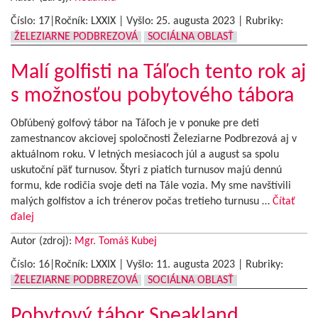
Číslo: 17|Ročník: LXXIX | Vyšlo:
25. augusta 2023
|
Rubriky:
ŽELEZIARNE PODBREZOVÁ
SOCIÁLNA OBLASŤ
Malí golfisti na Táľoch tento rok aj
s možnosťou pobytového tábora
Obľúbený golfový tábor na Táľoch je v ponuke pre deti
zamestnancov akciovej spoločnosti Železiarne Podbrezová aj v
aktuálnom roku. V letných mesiacoch júl a august sa spolu
uskutoční päť turnusov. Štyri z piatich turnusov majú dennú
formu, kde rodičia svoje deti na Tále vozia. My sme navštívili
malých golfistov a ich trénerov počas tretieho turnusu …
Čítať
ďalej
Autor (zdroj):
Mgr. Tomáš Kubej
Číslo: 16|Ročník: LXXIX | Vyšlo:
11. augusta 2023
|
Rubriky:
ŽELEZIARNE PODBREZOVÁ
SOCIÁLNA OBLASŤ
Pobytový tábor Speakland