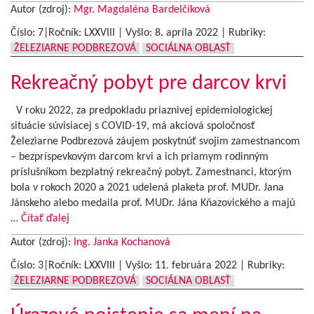
Autor (zdroj):
Mgr. Magdaléna Bardelčíková
Číslo: 7|Ročník: LXXVIII | Vyšlo:
8. apríla 2022
|
Rubriky:
ŽELEZIARNE PODBREZOVÁ
SOCIÁLNA OBLASŤ
Rekreačný pobyt pre darcov krvi
V roku 2022, za predpokladu priaznivej epidemiologickej
situácie súvisiacej s COVID-19, má akciová spoločnosť
Železiarne Podbrezová záujem poskytnúť svojim zamestnancom
– bezpríspevkovým darcom krvi a ich priamym rodinným
príslušníkom bezplatný rekreačný pobyt. Zamestnanci, ktorým
bola v rokoch 2020 a 2021 udelená plaketa prof. MUDr. Jana
Jánskeho alebo medaila prof. MUDr. Jána Kňazovického a majú
…
Čítať ďalej
Autor (zdroj):
Ing. Janka Kochanová
Číslo: 3|Ročník: LXXVIII | Vyšlo:
11. februára 2022
|
Rubriky:
ŽELEZIARNE PODBREZOVÁ
SOCIÁLNA OBLASŤ