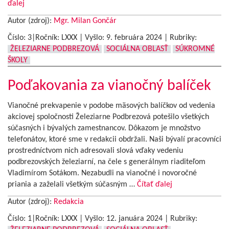
ďalej
Autor (zdroj):
Mgr. Milan Gončár
Číslo: 3|Ročník: LXXX | Vyšlo:
9. februára 2024
|
Rubriky:
ŽELEZIARNE PODBREZOVÁ
SOCIÁLNA OBLASŤ
SÚKROMNÉ
ŠKOLY
Poďakovania za vianočný balíček
Vianočné prekvapenie v podobe mäsových balíčkov od vedenia
akciovej spoločnosti Železiarne Podbrezová potešilo všetkých
súčasných i bývalých zamestnancov. Dôkazom je množstvo
telefonátov, ktoré sme v redakcii obdržali. Naši bývalí pracovníci
prostredníctvom nich adresovali slová vďaky vedeniu
podbrezovských železiarní, na čele s generálnym riaditeľom
Vladimírom Sotákom. Nezabudli na vianočné i novoročné
priania a zaželali všetkým súčasným …
Čítať ďalej
Autor (zdroj):
Redakcia
Číslo: 1|Ročník: LXXX | Vyšlo:
12. januára 2024
|
Rubriky: