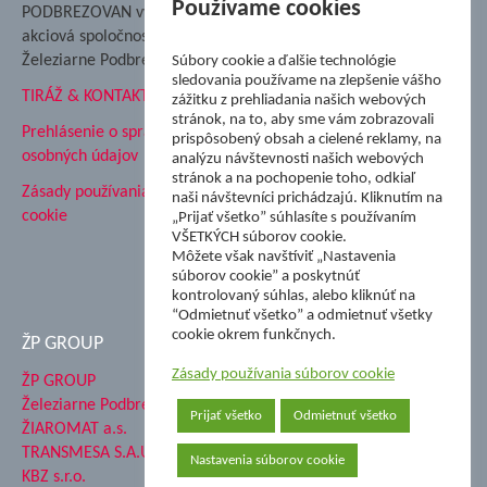
Nadácia Železiarne
Používame cookies
PODBREZOVAN vydáva
Podbrezová
akciová spoločnosť
Hutnícke múzeum
Železiarne Podbrezová
Súbory cookie a ďalšie technológie
ŽP Informatika s.r.o.
sledovania používame na zlepšenie vášho
TIRÁŽ & KONTAKT
ŠK Železiarne Podbrezová
zážitku z prehliadania našich webových
stránok, na to, aby sme vám zobrazovali
Tále a.s.
Prehlásenie o spracovaní
prispôsobený obsah a cielené reklamy, na
osobných údajov
analýzu návštevnosti našich webových
stránok a na pochopenie toho, odkiaľ
Zásady používania súborov
naši návštevníci prichádzajú. Kliknutím na
cookie
„Prijať všetko” súhlasíte s používaním
VŠETKÝCH súborov cookie.
Môžete však navštíviť „Nastavenia
súborov cookie” a poskytnúť
kontrolovaný súhlas, alebo kliknúť na
“Odmietnuť všetko” a odmietnuť všetky
cookie okrem funkčnych.
ŽP GROUP
Zásady používania súborov cookie
ŽP GROUP
Železiarne Podbrezová a.s.
Prijať všetko
Odmietnuť všetko
ŽIAROMAT a.s.
TRANSMESA S.A.U.
Nastavenia súborov cookie
KBZ s.r.o.