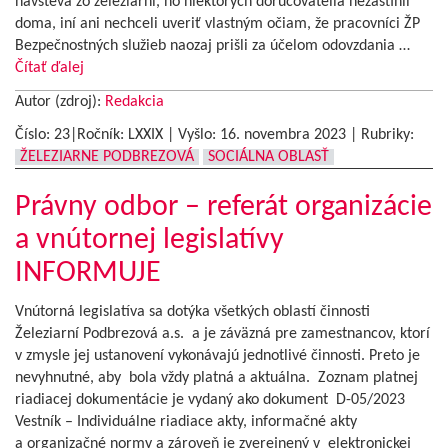
návšteva zo železiarní, no niektorých doručovatelia nezastihli
doma, iní ani nechceli uveriť vlastným očiam, že pracovníci ŽP
Bezpečnostných služieb naozaj prišli za účelom odovzdania …
Čítať ďalej
Autor (zdroj):
Redakcia
Číslo: 23|Ročník: LXXIX | Vyšlo:
16. novembra 2023
|
Rubriky:
ŽELEZIARNE PODBREZOVÁ
SOCIÁLNA OBLASŤ
Právny odbor – referát organizácie
a vnútornej legislatívy
INFORMUJE
Vnútorná legislatíva sa dotýka všetkých oblastí činnosti
Železiarní Podbrezová a.s. a je záväzná pre zamestnancov, ktorí
v zmysle jej ustanovení vykonávajú jednotlivé činnosti. Preto je
nevyhnutné, aby bola vždy platná a aktuálna. Zoznam platnej
riadiacej dokumentácie je vydaný ako dokument D-05/2023
Vestník – Individuálne riadiace akty, informačné akty
a organizačné normy a zároveň je zverejnený v elektronickej