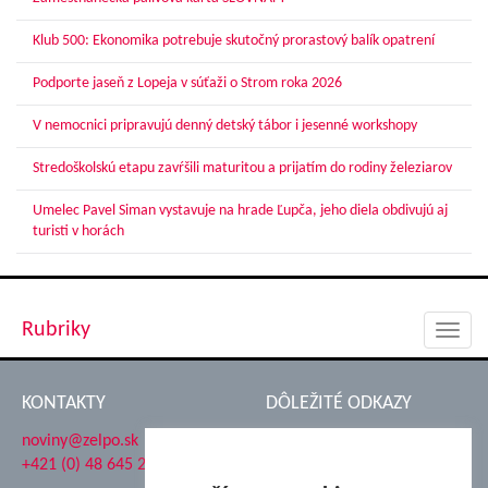
Klub 500: Ekonomika potrebuje skutočný prorastový balík opatrení
Podporte jaseň z Lopeja v súťaži o Strom roka 2026
V nemocnici pripravujú denný detský tábor i jesenné workshopy
Stredoškolskú etapu zavŕšili maturitou a prijatím do rodiny železiarov
Umelec Pavel Siman vystavuje na hrade Ľupča, jeho diela obdivujú aj
turisti v horách
Rubriky
Toggl
navig
KONTAKTY
DÔLEŽITÉ ODKAZY
noviny@zelpo.sk
Hrad Ľupča
+421 (0) 48 645 2711
Súkromná spojená škola ŽP