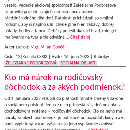
veselo. Vedenie akciovej spoločnosti Železiarne Podbrezová
pripravilo pre deti svojich zamestnancov oslavu
Medzinárodného dňa detí. Ratolesti prichádzali so svojimi
rodičmi, aby si naplno užili chvíle plné hier, zábavy, dobrej
nálady, hudby a tanca. Detičky potešil skákací hrad, minigolf,
maľovanie na tvár a tie odvážne …
Čítať ďalej
Autor (zdroj):
Mgr. Milan Gončár
Číslo: 12|Ročník: LXXIX | Vyšlo:
16. júna 2023
|
Rubriky:
ŽELEZIARNE PODBREZOVÁ
SOCIÁLNA OBLASŤ
Kto má nárok na rodičovský
dôchodok a za akých podmienok?
Od 1. januára 2023 vstúpili do platnosti mnohé zmeny v zákone
o sociálnom poistení. Jedna z nich priniesla zásadnú novinku v
dôchodkovom systéme – rodičovský dôchodok. Kto na neho má
nárok, za akých podmienok, je potrebné oň požiadať, kedy a ako
bude vyplatený, v akej výške a ako jeho vyplácanie ovplyvní