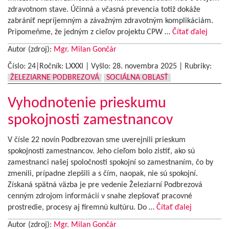
zdravotnom stave. Účinná a včasná prevencia totiž dokáže
zabrániť nepríjemným a závažným zdravotným komplikáciám.
Pripomeňme, že jedným z cieľov projektu CPW …
Čítať ďalej
Autor (zdroj):
Mgr. Milan Gončár
Číslo: 24|Ročník: LXXXI | Vyšlo:
28. novembra 2025
|
Rubriky:
ŽELEZIARNE PODBREZOVÁ
SOCIÁLNA OBLASŤ
Vyhodnotenie prieskumu
spokojnosti zamestnancov
V čísle 22 novín Podbrezovan sme uverejnili prieskum
spokojnosti zamestnancov. Jeho cieľom bolo zistiť, ako sú
zamestnanci našej spoločnosti spokojní so zamestnaním, čo by
zmenili, prípadne zlepšili a s čím, naopak, nie sú spokojní.
Získaná spätná väzba je pre vedenie Železiarní Podbrezová
cenným zdrojom informácií v snahe zlepšovať pracovné
prostredie, procesy aj firemnú kultúru. Do …
Čítať ďalej
Autor (zdroj):
Mgr. Milan Gončár