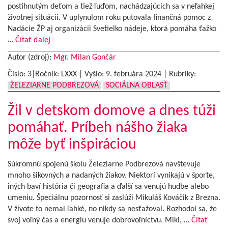
postihnutým deťom a tiež ľuďom, nachádzajúcich sa v neľahkej
životnej situácii. V uplynulom roku putovala finančná pomoc z
Nadácie ŽP aj organizácii Svetielko nádeje, ktorá pomáha ťažko
…
Čítať ďalej
Autor (zdroj):
Mgr. Milan Gončár
Číslo: 3|Ročník: LXXX | Vyšlo:
9. februára 2024
|
Rubriky:
ŽELEZIARNE PODBREZOVÁ
SOCIÁLNA OBLASŤ
Žil v detskom domove a dnes túži
pomáhať. Príbeh nášho žiaka
môže byť inšpiráciou
Súkromnú spojenú školu Železiarne Podbrezová navštevuje
mnoho šikovných a nadaných žiakov. Niektorí vynikajú v športe,
iných baví história či geografia a ďalší sa venujú hudbe alebo
umeniu. Špeciálnu pozornosť si zaslúži Mikuláš Kováčik z Brezna.
V živote to nemal ľahké, no nikdy sa nesťažoval. Rozhodol sa, že
svoj voľný čas a energiu venuje dobrovoľníctvu. Miki, …
Čítať