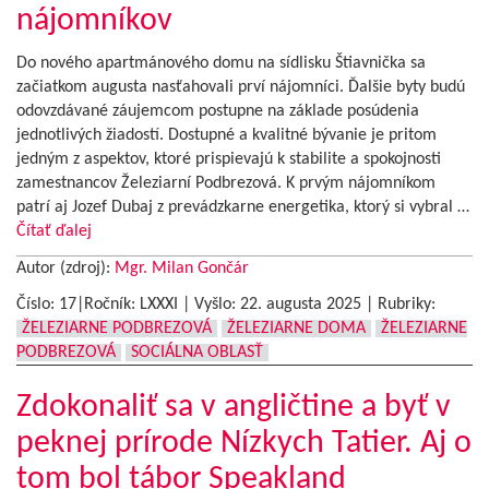
nájomníkov
Do nového apartmánového domu na sídlisku Štiavnička sa
začiatkom augusta nasťahovali prví nájomníci. Ďalšie byty budú
odovzdávané záujemcom postupne na základe posúdenia
jednotlivých žiadostí. Dostupné a kvalitné bývanie je pritom
jedným z aspektov, ktoré prispievajú k stabilite a spokojnosti
zamestnancov Železiarní Podbrezová. K prvým nájomníkom
patrí aj Jozef Dubaj z prevádzkarne energetika, ktorý si vybral …
Čítať ďalej
Autor (zdroj):
Mgr. Milan Gončár
Číslo: 17|Ročník: LXXXI | Vyšlo:
22. augusta 2025
|
Rubriky:
ŽELEZIARNE PODBREZOVÁ
ŽELEZIARNE DOMA
ŽELEZIARNE
PODBREZOVÁ
SOCIÁLNA OBLASŤ
Zdokonaliť sa v angličtine a byť v
peknej prírode Nízkych Tatier. Aj o
tom bol tábor Speakland