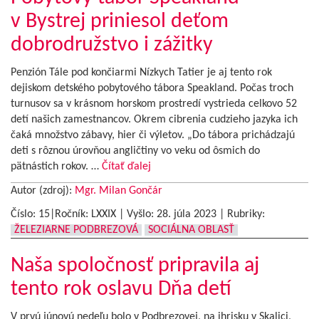
v Bystrej priniesol deťom
dobrodružstvo i zážitky
Penzión Tále pod končiarmi Nízkych Tatier je aj tento rok
dejiskom detského pobytového tábora Speakland. Počas troch
turnusov sa v krásnom horskom prostredí vystrieda celkovo 52
detí našich zamestnancov. Okrem cibrenia cudzieho jazyka ich
čaká množstvo zábavy, hier či výletov. „Do tábora prichádzajú
deti s rôznou úrovňou angličtiny vo veku od ôsmich do
pätnástich rokov. …
Čítať ďalej
Autor (zdroj):
Mgr. Milan Gončár
Číslo: 15|Ročník: LXXIX | Vyšlo:
28. júla 2023
|
Rubriky:
ŽELEZIARNE PODBREZOVÁ
SOCIÁLNA OBLASŤ
Naša spoločnosť pripravila aj
tento rok oslavu Dňa detí
V prvú júnovú nedeľu bolo v Podbrezovej, na ihrisku v Skalici,