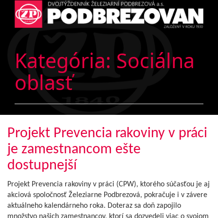
Kategória:
Sociálna
oblasť
Projekt Prevencia rakoviny v práci
je zamestnancom ešte
dostupnejší
Projekt Prevencia rakoviny v práci (CPW), ktorého súčasťou je aj
akciová spoločnosť Železiarne Podbrezová, pokračuje i v závere
aktuálneho kalendárneho roka. Doteraz sa doň zapojilo
množstvo našich zamestnancov, ktorí sa dozvedeli viac o svojom