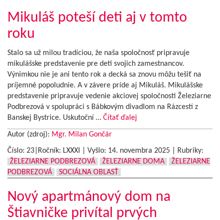
Mikuláš poteší deti aj v tomto
roku
Stalo sa už milou tradíciou, že naša spoločnosť pripravuje
mikulášske predstavenie pre deti svojich zamestnancov.
Výnimkou nie je ani tento rok a decká sa znovu môžu tešiť na
príjemné popoludnie. A v závere príde aj Mikuláš. Mikulášske
predstavenie pripravuje vedenie akciovej spoločnosti Železiarne
Podbrezová v spolupráci s Bábkovým divadlom na Rázcestí z
Banskej Bystrice. Uskutoční …
Čítať ďalej
Autor (zdroj):
Mgr. Milan Gončár
Číslo: 23|Ročník: LXXXI | Vyšlo:
14. novembra 2025
|
Rubriky:
ŽELEZIARNE PODBREZOVÁ
ŽELEZIARNE DOMA
ŽELEZIARNE
PODBREZOVÁ
SOCIÁLNA OBLASŤ
Nový apartmánový dom na
Štiavničke privítal prvých