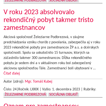
ŽELEZIARNE PODBREZOVÁ
SOCIÁLNA OBLASŤ
V roku 2023 absolvovalo
rekondičný pobyt takmer tristo
zamestnancov
Akciová spoločnosť Železiarne Podbrezová, v záujme
predchádzania vzniku chorôb z povolania, zabezpečila aj v roku
2023 rekondičné pobyty pre zamestnancov ŽP a.s. a dcérskych
spoločností. Spolu sa uskutočnilo 15 turnusov, ktorých sa
zúčastnilo takmer 300 zamestnancov. Dĺžka rekondičného
pobytu je sedem dní a v aktuálnom roku bol zabezpečený
akciovou spoločnosťou Tále. Zamestnanci boli ubytovaní v …
Čítať ďalej
Autor (zdroj):
Mgr. Tomáš Kubej
Číslo: 24|Ročník: LXXIX | Vyšlo:
1. decembra 2023
|
Rubriky:
ŽELEZIARNE PODBREZOVÁ
SOCIÁLNA OBLASŤ