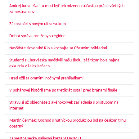
Andrej Jursa: Kvalita musí byť prirodzenou súčasťou práce všetkých
zamestnancov
Záchranári s novým ultrazvukom
Dobrá správa pre ženy v regióne
Navštívte slovenské Rio a kochajte sa úžasnými výhľadmi
Študenti z Chorvátska navštívili našu školu, zážitkom bola najmä
exkurzia v železiarňach
Hrad ožil tajomnými nočnými prehliadkami
V pohárovej histórii sme po tretíkrát ostali pred bránami finále
Stravu si už objednáte z akéhokoľvek zariadenia s prístupom na
internet
Martin Čermák: Obchod s hutníckou produkciou bol na českom trhu
opatrný
Zamestnanecká palivová karta SLOVNAFT