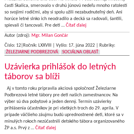
časti Skalica, smerovalo v druhú júnovú nedeľu mnoho ratolestí
so svojimi rodičmi, aby si spolu užili nezabudnuteľný deň. Ani
horúce letné slnko ich neodradilo a decká sa radovali, šantili,
spievali či tancovali. Pre deti …
Čítať ďalej
Autor (zdroj):
Mgr. Milan Gončár
Číslo: 12|Ročník: LXXVIII | Vyšlo:
17. júna 2022
|
Rubriky:
ŽELEZIARNE PODBREZOVÁ
SOCIÁLNA OBLASŤ
Uzávierka prihlášok do letných
táborov sa blíži
Aj v tomto roku pripravila akciová spoločnosť Železiarne
Podbrezová letné tábory pre deti našich zamestnancov. Na
výber sú dva pobytové a jeden denný. Termín uzávierky
prihlásenia účastníkov je pri všetkých troch do 29. apríla. V
prípade väčšieho záujmu budú uprednostnené deti, ktoré sa v
minulých rokoch nezúčastnili detského tábora organizovaného
ŽP a.s. Prvý z …
Čítať ďalej