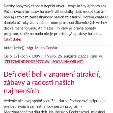
Detský pobytový tábor v Repišti otvoril svoje brány aj tento rok.
Počas dvoch turnusov ho navštívili desiatky detí, medzi ktorými
boli aj ratolesti zamestnancov našich železiarní. Horská chata U
daniela už roky víta v nádhernom prostredí Štiavnických vrchov
decká rôzneho veku. Animátori im vždy pripravia bohatý
program, takže na nudu nie je priestor. „Augustový turnus …
Čítať ďalej
Autor (zdroj):
Mgr. Milan Gončár
Číslo: 17|Ročník: LXXVIII | Vyšlo:
26. augusta 2022
|
Rubriky:
ŽELEZIARNE PODBREZOVÁ
SOCIÁLNA OBLASŤ
Deň detí bol v znamení atrakcií,
zábavy a radosti našich
najmenších
Vedenie akciovej spoločnosti Železiarne Podbrezová pripravilo
pre deti svojich zamestnancov pestrý program k
Medzinárodnému dňu detí. Na ihrisko v Podbrezovej, miestnej