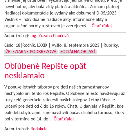
v zmysle jej ustanovení vykonávajú jednotlivé činnosti. Preto je
nevyhnutné, aby bola vždy platná a aktuálna. Zoznam platnej
riadiacej dokumentácie je vydaný ako dokument D-05/2023
Vestník – Individuálne riadiace akty, informačné akty a
organizačné normy a zároveň je zverejnený …
Čítať ďalej
Autor (zdroj):
Ing. Zuzana Paučová
Číslo: 18|Ročník: LXXIX | Vyšlo:
8. septembra 2023
|
Rubriky:
ŽELEZIARNE PODBREZOVÁ
SOCIÁLNA OBLASŤ
Obľúbené Repište opäť
nesklamalo
V ponuke letných táborov pre deti našich zamestnancov
nechýbalo ani tento rok Repište. Obľúbené miesto navštevujú už
roky celé generácie ratolestí našich kolegov. Letný tábor je
určený pre deti od 6 do 16 rokov. Chatu U daniela v Repišti, kde
boli deti ubytované, sme navštívili počas druhého turnusu, ktorý
bol v termíne od 14. do …
Čítať ďalej
Autor (zdroj):
Redakcia