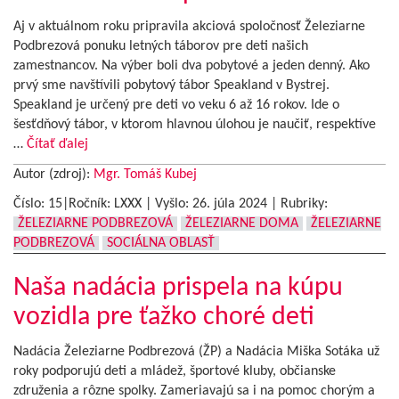
Aj v aktuálnom roku pripravila akciová spoločnosť Železiarne
Podbrezová ponuku letných táborov pre deti našich
zamestnancov. Na výber boli dva pobytové a jeden denný. Ako
prvý sme navštívili pobytový tábor Speakland v Bystrej.
Speakland je určený pre deti vo veku 6 až 16 rokov. Ide o
šesťdňový tábor, v ktorom hlavnou úlohou je naučiť, respektíve
…
Čítať ďalej
Autor (zdroj):
Mgr. Tomáš Kubej
Číslo: 15|Ročník: LXXX | Vyšlo:
26. júla 2024
|
Rubriky:
ŽELEZIARNE PODBREZOVÁ
ŽELEZIARNE DOMA
ŽELEZIARNE
PODBREZOVÁ
SOCIÁLNA OBLASŤ
Naša nadácia prispela na kúpu
vozidla pre ťažko choré deti
Nadácia Železiarne Podbrezová (ŽP) a Nadácia Miška Sotáka už
roky podporujú deti a mládež, športové kluby, občianske
združenia a rôzne spolky. Zameriavajú sa i na pomoc chorým a