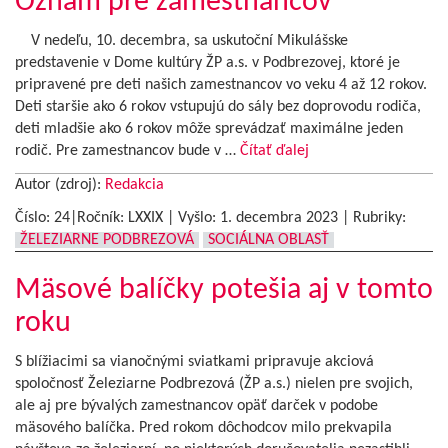
Oznam pre zamestnancov
V nedeľu, 10. decembra, sa uskutoční Mikulášske
predstavenie v Dome kultúry ŽP a.s. v Podbrezovej, ktoré je
pripravené pre deti našich zamestnancov vo veku 4 až 12 rokov.
Deti staršie ako 6 rokov vstupujú do sály bez doprovodu rodiča,
deti mladšie ako 6 rokov môže sprevádzať maximálne jeden
rodič. Pre zamestnancov bude v …
Čítať ďalej
Autor (zdroj):
Redakcia
Číslo: 24|Ročník: LXXIX | Vyšlo:
1. decembra 2023
|
Rubriky:
ŽELEZIARNE PODBREZOVÁ
SOCIÁLNA OBLASŤ
Mäsové balíčky potešia aj v tomto
roku
S blížiacimi sa vianočnými sviatkami pripravuje akciová
spoločnosť Železiarne Podbrezová (ŽP a.s.) nielen pre svojich,
ale aj pre bývalých zamestnancov opäť darček v podobe
mäsového balíčka. Pred rokom dôchodcov milo prekvapila