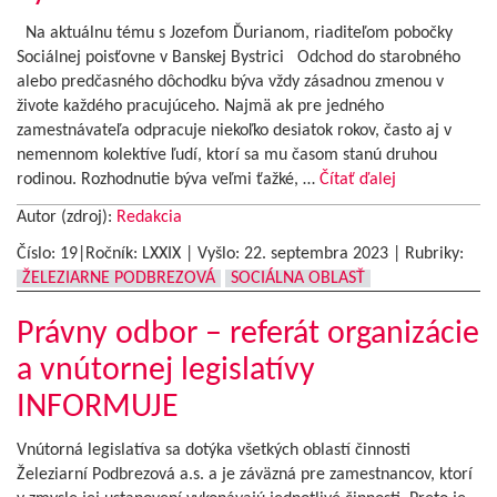
Na aktuálnu tému s Jozefom Ďurianom, riaditeľom pobočky
Sociálnej poisťovne v Banskej Bystrici Odchod do starobného
alebo predčasného dôchodku býva vždy zásadnou zmenou v
živote každého pracujúceho. Najmä ak pre jedného
zamestnávateľa odpracuje niekoľko desiatok rokov, často aj v
nemennom kolektíve ľudí, ktorí sa mu časom stanú druhou
rodinou. Rozhodnutie býva veľmi ťažké, …
Čítať ďalej
Autor (zdroj):
Redakcia
Číslo: 19|Ročník: LXXIX | Vyšlo:
22. septembra 2023
|
Rubriky:
ŽELEZIARNE PODBREZOVÁ
SOCIÁLNA OBLASŤ
Právny odbor – referát organizácie
a vnútornej legislatívy
INFORMUJE
Vnútorná legislatíva sa dotýka všetkých oblastí činnosti
Železiarní Podbrezová a.s. a je záväzná pre zamestnancov, ktorí