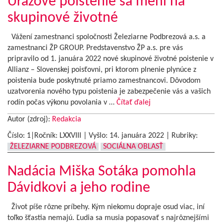
Úrazové poistenie sa mení na
skupinové životné
Vážení zamestnanci spoločnosti Železiarne Podbrezová a.s. a
zamestnanci ŽP GROUP. Predstavenstvo ŽP a.s. pre vás
pripravilo od 1. januára 2022 nové skupinové životné poistenie v
Allianz – Slovenskej poisťovni, pri ktorom plnenie plynúce z
poistenia bude poskytnuté priamo zamestnancovi. Dôvodom
uzatvorenia nového typu poistenia je zabezpečenie vás a vašich
rodín počas výkonu povolania v …
Čítať ďalej
Autor (zdroj):
Redakcia
Číslo: 1|Ročník: LXXVIII | Vyšlo:
14. januára 2022
|
Rubriky:
ŽELEZIARNE PODBREZOVÁ
SOCIÁLNA OBLASŤ
Nadácia Miška Sotáka pomohla
Dávidkovi a jeho rodine
Život píše rôzne príbehy. Kým niekomu dopraje osud viac, iní
toľko šťastia nemajú. Ľudia sa musia popasovať s najrôznejšími