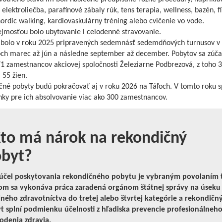
elektroliečba, parafínové zábaly rúk, tens terapia, wellness, bazén, f
ordic walking, kardiovaskulárny tréning alebo cvičenie vo vode.
jmosťou bolo ubytovanie i celodenné stravovanie.
 bolo v roku 2025 pripravených sedemnásť sedemdňových turnusov v
ch marec až jún a následne september až december. Pobytov sa zúča
71 zamestnancov akciovej spoločnosti Železiarne Podbrezová, z toho 
 55 žien.
čné pobyty budú pokračovať aj v roku 2026 na Táľoch. V tomto roku s
ky pre ich absolvovanie viac ako 300 zamestnancov.
o má nárok na rekondičný
byt?
čel poskytovania rekondičného pobytu je vybraným povolaním t
om sa vykonáva práca zaradená orgánom štátnej správy na úseku
jného zdravotníctva do tretej alebo štvrtej kategórie a rekondičn
t splní podmienku účelnosti z hľadiska prevencie profesionálneh
odenia zdravia.