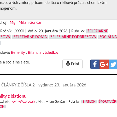
pracovných zmien, pričom ide iba o rizikovú prácu s chemickým
inogénom.
droj):
Mgr. Milan Gončár
|Ročník: LXXXIl | Vyšlo:
23. januára 2026
|
Rubriky:
ŽELEZIARNE
EZOVÁ
ŽELEZIARNE DOMA
ŽELEZIARNE PODBREZOVÁ
SOCIÁLNA
 slová:
Benefity
,
Bilancia výsledkov
e a sociálne siete:
Print
 ČLÁNKY Z ČÍSLA 2
- vydané: 23. januára 2026
lity z biatlonu
(zdroj):
noviny@zelpo.sk
, Mgr. Milan Gončár |
Rubriky:
BIATLON
ŠPORT V ŽP
LON