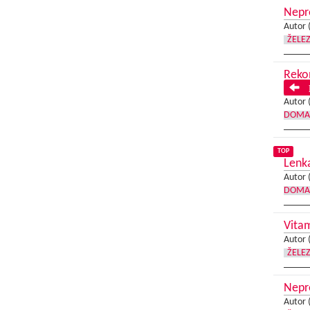
Nepre
Autor 
ŽELE
Reko
P
Autor 
DOMA
TOP
Lenka
Autor 
DOMA
Vita
Autor 
ŽELE
Nepre
Autor 