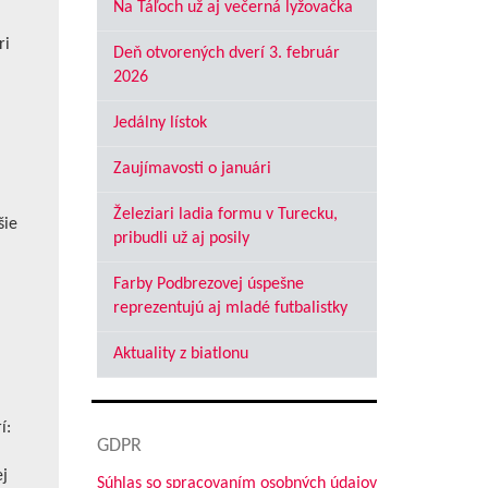
Na Táľoch už aj večerná lyžovačka
ri
Deň otvorených dverí 3. február
2026
Jedálny lístok
Zaujímavosti o januári
Železiari ladia formu v Turecku,
šie
pribudli už aj posily
Farby Podbrezovej úspešne
reprezentujú aj mladé futbalistky
Aktuality z biatlonu
í:
GDPR
j
Súhlas so spracovaním osobných údajov