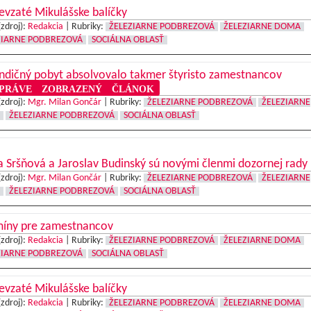
vzaté Mikulášske balíčky
(zdroj):
Redakcia
|
Rubriky:
ŽELEZIARNE PODBREZOVÁ
ŽELEZIARNE DOMA
ZIARNE PODBREZOVÁ
SOCIÁLNA OBLASŤ
ndičný pobyt absolvovalo takmer štyristo zamestnancov
RÁVE ZOBRAZENÝ ČLÁNOK
(zdroj):
Mgr. Milan Gončár
|
Rubriky:
ŽELEZIARNE PODBREZOVÁ
ŽELEZIARNE
ŽELEZIARNE PODBREZOVÁ
SOCIÁLNA OBLASŤ
 Sršňová a Jaroslav Budinský sú novými členmi dozornej rady
(zdroj):
Mgr. Milan Gončár
|
Rubriky:
ŽELEZIARNE PODBREZOVÁ
ŽELEZIARNE
ŽELEZIARNE PODBREZOVÁ
SOCIÁLNA OBLASŤ
míny pre zamestnancov
(zdroj):
Redakcia
|
Rubriky:
ŽELEZIARNE PODBREZOVÁ
ŽELEZIARNE DOMA
ZIARNE PODBREZOVÁ
SOCIÁLNA OBLASŤ
vzaté Mikulášske balíčky
(zdroj):
Redakcia
|
Rubriky:
ŽELEZIARNE PODBREZOVÁ
ŽELEZIARNE DOMA