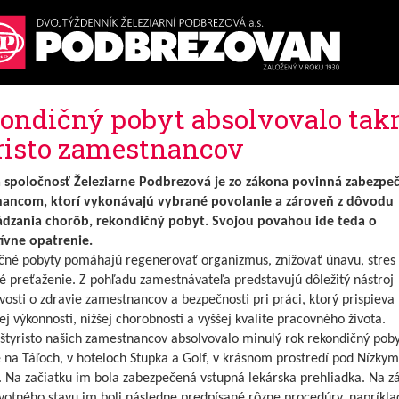
ondičný pobyt absolvovalo tak
risto zamestnancov
 spoločnosť Železiarne Podbrezová je zo zákona povinná zabezpeč
ancom, ktorí vykonávajú vybrané povolanie a zároveň z dôvodu
dzania chorôb, rekondičný pobyt. Svojou povahou ide teda o
ívne opatrenie.
čné pobyty pomáhajú regenerovať organizmus, znižovať únavu, stres 
é preťaženie. Z pohľadu zamestnávateľa predstavujú dôležitý nástroj
ivosti o zdravie zamestnancov a bezpečnosti pri práci, ktorý prispieva 
j výkonnosti, nižšej chorobnosti a vyššej kvalite pracovného života.
štyristo našich zamestnancov absolvovalo minulý rok rekondičný poby
 na Táľoch, v hoteloch Stupka a Golf, v krásnom prostredí pod Nízkym
. Na začiatku im bola zabezpečená vstupná lekárska prehliadka. Na z
votného stavu im boli následne predpísané rôzne procedúry, napríkla