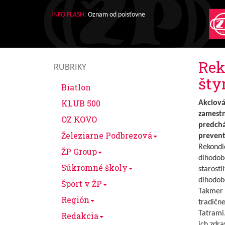
INFO FLASH:
Oznam od poisťovne
Rek
RUBRIKY
šty
Biatlon
KLUB 500
Akciová
zamestn
OZ KOVO
predchá
Železiarne Podbrezová
prevent
Rekondi
ŽP Group
dlhodob
Súkromné školy
starostl
dlhodobe
Šport v ŽP
Takmer 
Región
tradične
Tatrami
Redakcia
ich zdra