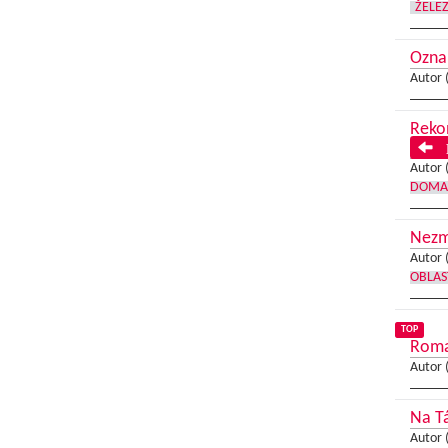
ŽELE
Ozna
Autor 
Reko
P
Autor 
DOMA
Nezme
Autor 
OBLAS
TOP
Roman
Autor 
Na Tá
Autor 