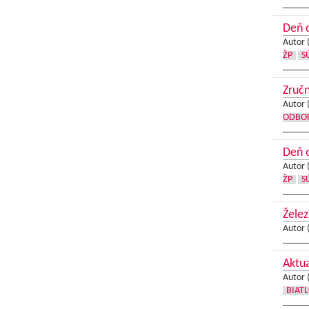
Deň o
Autor 
ŽP
S
Zručn
Autor 
ODBOR
Deň o
Autor 
ŽP
S
Želez
Autor 
Aktua
Autor 
BIAT