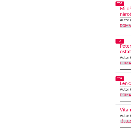
TOP
Miloš
náro
Autor 
DOMA
TOP
Peter
osta
Autor 
DOMA
TOP
Lenka
Autor 
DOMA
Vita
Autor 
ŽELE