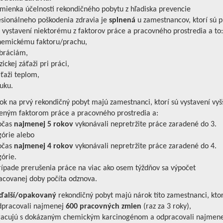
ienka účelnosti rekondičného pobytu z hľadiska prevencie
esionálneho poškodenia zdravia je
splnená
u zamestnancov, ktorí sú p
 vystavení niektorému z faktorov práce a pracovného prostredia a to:
emickému faktoru/prachu,
bráciám,
ickej záťaži pri práci,
ťaži teplom,
uku.
k na prvý rekondičný pobyt majú zamestnanci, ktorí sú vystavení vyš
eným faktorom práce a pracovného prostredia a:
očas
najmenej 5 rokov
vykonávali nepretržite práce zaradené do 3.
górie alebo
očas
najmenej 4 rokov
vykonávali nepretržite práce zaradené do 4.
órie.
ípade prerušenia práce na viac ako osem týždňov sa výpočet
acovanej doby počíta odznova.
alší/opakovaný
rekondičný pobyt majú nárok títo zamestnanci, ktor
pracovali najmenej
600 pracovných zmien
(raz za 3 roky),
acujú s dokázaným chemickým karcinogénom a odpracovali najmene