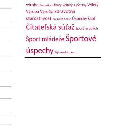
výrobe
Výlety
Tábory
Veľtrhy a výstavy
Technika
Zdravotná
Výroba
Výročia
starostlivosť
Úspechy škôl
Zo sveta ocele
Čitateľská súťaž
Šport mladých
Športové
Šport mládeže
úspechy
Žijú medzi nami