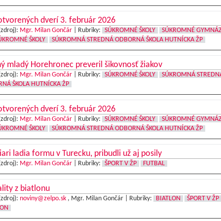
tvorených dverí 3. február 2026
(zdroj):
Mgr. Milan Gončár
|
Rubriky:
SÚKROMNÉ ŠKOLY
SÚKROMNÉ GYMNÁ
ÚKROMNÉ ŠKOLY
SÚKROMNÁ STREDNÁ ODBORNÁ ŠKOLA HUTNÍCKA ŽP
ý mladý Horehronec preveril šikovnosť žiakov
(zdroj):
Mgr. Milan Gončár
|
Rubriky:
SÚKROMNÉ ŠKOLY
SÚKROMNÁ STREDN
NÁ ŠKOLA HUTNÍCKA ŽP
tvorených dverí 3. február 2026
(zdroj):
Mgr. Milan Gončár
|
Rubriky:
SÚKROMNÉ ŠKOLY
SÚKROMNÉ GYMNÁ
ÚKROMNÉ ŠKOLY
SÚKROMNÁ STREDNÁ ODBORNÁ ŠKOLA HUTNÍCKA ŽP
iari ladia formu v Turecku, pribudli už aj posily
(zdroj):
Mgr. Milan Gončár
|
Rubriky:
ŠPORT V ŽP
FUTBAL
lity z biatlonu
(zdroj):
noviny@zelpo.sk
, Mgr. Milan Gončár |
Rubriky:
BIATLON
ŠPORT V ŽP
LON