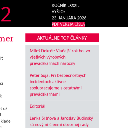
2
ROČNÍK LXXXIL
VYŠLO:
23. JANUÁRA 2026
PDF VERZIA ČÍSLA
mer
AKTUÁLNE TOP ČLÁNKY
Miloš Dekrét: Vlaňajší rok bol vo
všetkých výrobných
iť
prevádzkarňach náročný
Peter Suja: Pri bezpečnostných
incidentoch aktívne
či
spolupracujeme s ostatnými
prevádzkarňami
k
Editoriál
t už
i
Lenka Sršňová a Jaroslav Budinský
áklade
sú novými členmi dozornej rady
d