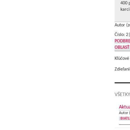
400 
karc
Autor (z
Číslo: 2
PODBR
OBLASŤ
Kľúčové
Zdieľani
VŠETKY
Aktua
Autor 
BIAT