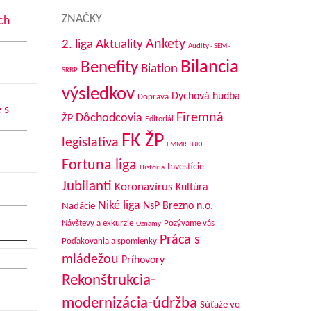
ZNAČKY
ch
Aktuality
Ankety
2. liga
Audity - SEM -
Bilancia
Benefity
Biatlon
SRBP
výsledkov
Dychová hudba
Doprava
 s
Firemná
Dôchodcovia
ŽP
Editoriál
FK ŽP
legislatíva
FMMR TUKE
Fortuna liga
Investície
História
Jubilanti
Koronavírus
Kultúra
Niké liga
NsP Brezno n.o.
Nadácie
Návštevy a exkurzie
Pozývame vás
Oznamy
Práca s
Poďakovania a spomienky
mládežou
Príhovory
Rekonštrukcia-
modernizácia-údržba
Súťaže vo