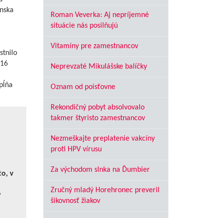
ínska
Roman Veverka: Aj nepríjemné
situácie nás posilňujú
Vitamíny pre zamestnancov
stnilo
316
Neprevzaté Mikulášske balíčky
pĺňa
Oznam od poisťovne
Rekondičný pobyt absolvovalo
takmer štyristo zamestnancov
Nezmeškajte preplatenie vakcíny
proti HPV vírusu
Za východom slnka na Ďumbier
o, v
Zručný mladý Horehronec preveril
ý
šikovnosť žiakov
o