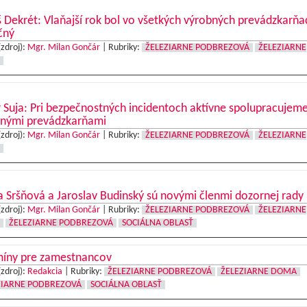
 Dekrét: Vlaňajší rok bol vo všetkých výrobných prevádzkarňa
čný
(zdroj):
Mgr. Milan Gončár
|
Rubriky:
ŽELEZIARNE PODBREZOVÁ
ŽELEZIARNE
 Suja: Pri bezpečnostných incidentoch aktívne spolupracujeme
tnými prevádzkarňami
(zdroj):
Mgr. Milan Gončár
|
Rubriky:
ŽELEZIARNE PODBREZOVÁ
ŽELEZIARNE
 Sršňová a Jaroslav Budinský sú novými členmi dozornej rady
(zdroj):
Mgr. Milan Gončár
|
Rubriky:
ŽELEZIARNE PODBREZOVÁ
ŽELEZIARNE
ŽELEZIARNE PODBREZOVÁ
SOCIÁLNA OBLASŤ
míny pre zamestnancov
(zdroj):
Redakcia
|
Rubriky:
ŽELEZIARNE PODBREZOVÁ
ŽELEZIARNE DOMA
ZIARNE PODBREZOVÁ
SOCIÁLNA OBLASŤ