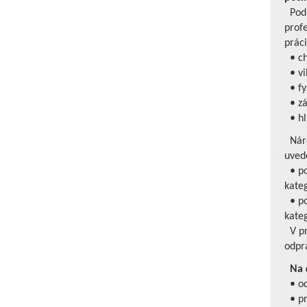
Podm
prof
práci
• ch
• vi
• fyz
• zá
• hl
Náro
uved
• p
kate
• p
kateg
V pr
odpr
Na ď
• od
• pr