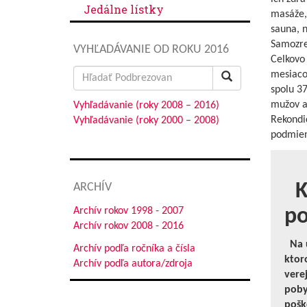
Jedálne lístky
masáže, 
sauna, n
Samozre
VYHĽADÁVANIE OD ROKU 2016
Celkovo
Search
mesiaco
for:
spolu 3
mužov a
Vyhľadávanie (roky 2008 – 2016)
Rekondi
Vyhľadávanie (roky 2000 – 2008)
podmien
Kt
ARCHÍV
po
Archív rokov 1998 - 2007
Archív rokov 2008 - 2016
Na ú
Archív podľa ročníka a čísla
ktor
Archív podľa autora/zdroja
vere
poby
pošk