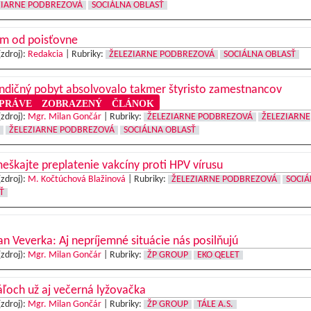
ZIARNE PODBREZOVÁ
SOCIÁLNA OBLASŤ
m od poisťovne
(zdroj):
Redakcia
|
Rubriky:
ŽELEZIARNE PODBREZOVÁ
SOCIÁLNA OBLASŤ
ndičný pobyt absolvovalo takmer štyristo zamestnancov
RÁVE ZOBRAZENÝ ČLÁNOK
(zdroj):
Mgr. Milan Gončár
|
Rubriky:
ŽELEZIARNE PODBREZOVÁ
ŽELEZIARNE
ŽELEZIARNE PODBREZOVÁ
SOCIÁLNA OBLASŤ
škajte preplatenie vakcíny proti HPV vírusu
(zdroj):
M. Kočtúchová Blažinová
|
Rubriky:
ŽELEZIARNE PODBREZOVÁ
SOCIÁ
Ť
 Veverka: Aj nepríjemné situácie nás posilňujú
(zdroj):
Mgr. Milan Gončár
|
Rubriky:
ŽP GROUP
EKO QELET
ľoch už aj večerná lyžovačka
(zdroj):
Mgr. Milan Gončár
|
Rubriky:
ŽP GROUP
TÁLE A.S.