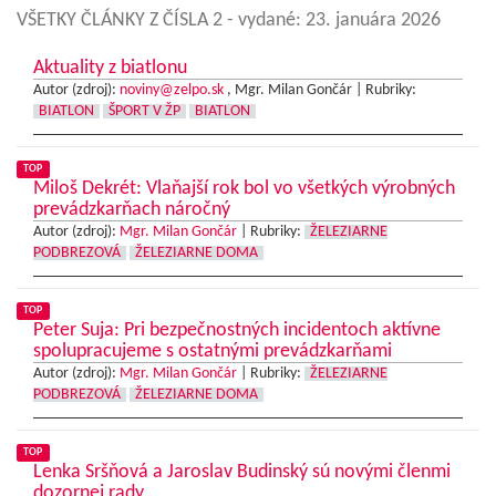
VŠETKY ČLÁNKY Z ČÍSLA 2
- vydané: 23. januára 2026
Aktuality z biatlonu
Autor (zdroj):
noviny@zelpo.sk
, Mgr. Milan Gončár |
Rubriky:
BIATLON
ŠPORT V ŽP
BIATLON
TOP
Miloš Dekrét: Vlaňajší rok bol vo všetkých výrobných
prevádzkarňach náročný
Autor (zdroj):
Mgr. Milan Gončár
|
Rubriky:
ŽELEZIARNE
PODBREZOVÁ
ŽELEZIARNE DOMA
TOP
Peter Suja: Pri bezpečnostných incidentoch aktívne
spolupracujeme s ostatnými prevádzkarňami
Autor (zdroj):
Mgr. Milan Gončár
|
Rubriky:
ŽELEZIARNE
PODBREZOVÁ
ŽELEZIARNE DOMA
TOP
Lenka Sršňová a Jaroslav Budinský sú novými členmi
dozornej rady