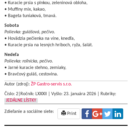
• Kuracie prsia s plnkou, zeleninová obloha,
• Muffiny mix, kakao,
• Bageta tuniaková, tmavá.
Sobota
Polievka: gulášová, pečivo.
• Hovädzia pečienka na víne, knedľa,
• Kuracie prsia na lesných hríboch, ryža, šalát.
Nedeľa
Polievka: roľnícka, pečivo.
• Jarné kuracie stehno, zemiaky,
• Bravčový guláš, cestovina.
Autor (zdroj):
ŽP Gastro-servis s.r.o.
Číslo: 2|Ročník: LXXXIl | Vyšlo:
23. januára 2026
|
Rubriky:
JEDÁLNE LÍSTKY
Zdieľanie a sociálne siete:
Print