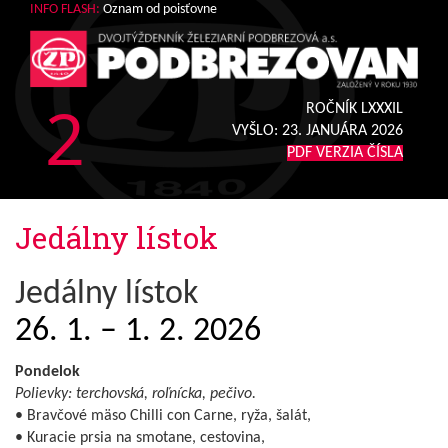
INFO FLASH:
Oznam od poisťovne
2
ROČNÍK LXXXIL
VYŠLO:
23. JANUÁRA 2026
PDF VERZIA ČÍSLA
Jedálny lístok
Jedálny lístok
26. 1. – 1. 2. 2026
Pondelok
Polievky: terchovská, roľnícka, pečivo.
• Bravčové mäso Chilli con Carne, ryža, šalát,
• Kuracie prsia na smotane, cestovina,