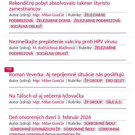
Rekondičný pobyt absolvovalo takmer štyristo
zamestnancov
Autor (zdroj):
Mgr. Milan Gončár
|
Rubriky:
ŽELEZIARNE
PODBREZOVÁ
ŽELEZIARNE DOMA
ŽELEZIARNE PODBREZOVÁ
SOCIÁLNA OBLASŤ
Nezmeškajte preplatenie vakcíny proti HPV vírusu
Autor (zdroj):
M. Kočtúchová Blažinová
|
Rubriky:
ŽELEZIARNE
PODBREZOVÁ
SOCIÁLNA OBLASŤ
TOP
Roman Veverka: Aj nepríjemné situácie nás posilňujú
Autor (zdroj):
Mgr. Milan Gončár
|
Rubriky:
ŽP GROUP
EKO QELET
Na Táľoch už aj večerná lyžovačka
Autor (zdroj):
Mgr. Milan Gončár
|
Rubriky:
ŽP GROUP
TÁLE A.S.
Deň otvorených dverí 3. február 2026
Autor (zdroj):
Mgr. Milan Gončár
|
Rubriky:
SÚKROMNÉ ŠKOLY
SÚKROMNÉ GYMNÁZIUM ŽP
SÚKROMNÉ ŠKOLY
SÚKROMNÁ