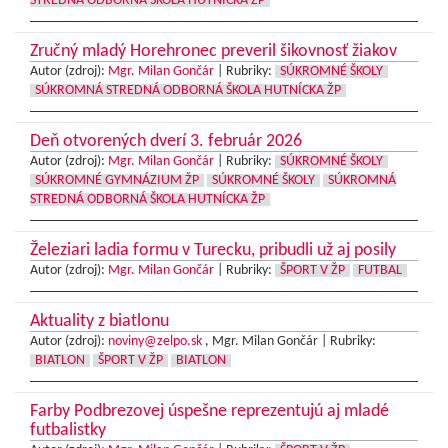
STREDNÁ ODBORNÁ ŠKOLA HUTNÍCKA ŽP
Zručný mladý Horehronec preveril šikovnosť žiakov
Autor (zdroj):
Mgr. Milan Gončár
|
Rubriky:
SÚKROMNÉ ŠKOLY
SÚKROMNÁ STREDNÁ ODBORNÁ ŠKOLA HUTNÍCKA ŽP
Deň otvorených dverí 3. február 2026
Autor (zdroj):
Mgr. Milan Gončár
|
Rubriky:
SÚKROMNÉ ŠKOLY
SÚKROMNÉ GYMNÁZIUM ŽP
SÚKROMNÉ ŠKOLY
SÚKROMNÁ
STREDNÁ ODBORNÁ ŠKOLA HUTNÍCKA ŽP
Železiari ladia formu v Turecku, pribudli už aj posily
Autor (zdroj):
Mgr. Milan Gončár
|
Rubriky:
ŠPORT V ŽP
FUTBAL
Aktuality z biatlonu
Autor (zdroj):
noviny@zelpo.sk
, Mgr. Milan Gončár |
Rubriky:
BIATLON
ŠPORT V ŽP
BIATLON
Farby Podbrezovej úspešne reprezentujú aj mladé
futbalistky