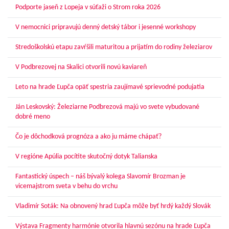
Podporte jaseň z Lopeja v súťaži o Strom roka 2026
V nemocnici pripravujú denný detský tábor i jesenné workshopy
Stredoškolskú etapu zavŕšili maturitou a prijatím do rodiny železiarov
V Podbrezovej na Skalici otvorili novú kaviareň
Leto na hrade Ľupča opäť spestria zaujímavé sprievodné podujatia
Ján Leskovský: Železiarne Podbrezová majú vo svete vybudované
dobré meno
Čo je dôchodková prognóza a ako ju máme chápať?
V regióne Apúlia pocítite skutočný dotyk Talianska
Fantastický úspech – náš bývalý kolega Slavomír Brozman je
vicemajstrom sveta v behu do vrchu
Vladimír Soták: Na obnovený hrad Ľupča môže byť hrdý každý Slovák
Výstava Fragmenty harmónie otvorila hlavnú sezónu na hrade Ľupča