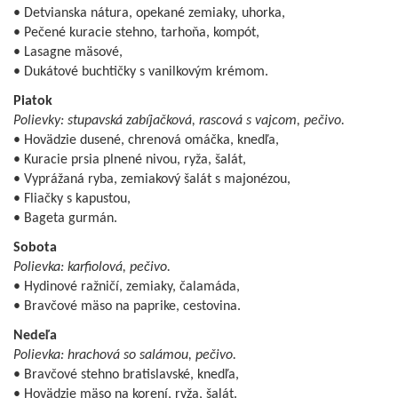
• Detvianska nátura, opekané zemiaky, uhorka,
• Pečené kuracie stehno, tarhoňa, kompót,
• Lasagne mäsové,
• Dukátové buchtičky s vanilkovým krémom.
Piatok
Polievky: stupavská zabíjačková, rascová s vajcom, pečivo.
• Hovädzie dusené, chrenová omáčka, knedľa,
• Kuracie prsia plnené nivou, ryža, šalát,
• Vyprážaná ryba, zemiakový šalát s majonézou,
• Fliačky s kapustou,
• Bageta gurmán.
Sobota
Polievka: karfiolová, pečivo.
• Hydinové ražničí, zemiaky, čalamáda,
• Bravčové mäso na paprike, cestovina.
Nedeľa
Polievka: hrachová so salámou, pečivo.
• Bravčové stehno bratislavské, knedľa,
• Hovädzie mäso na korení, ryža, šalát.