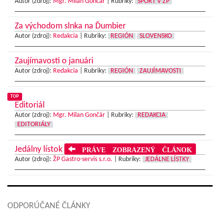
Autor (zdroj):
Mgr. Milan Gončár
|
Rubriky:
ŠPORT V ŽP
Za východom slnka na Ďumbier
Autor (zdroj):
Redakcia
|
Rubriky:
REGIÓN
SLOVENSKO
Zaujímavosti o januári
Autor (zdroj):
Redakcia
|
Rubriky:
REGIÓN
ZAUJÍMAVOSTI
TOP
Editoriál
Autor (zdroj):
Mgr. Milan Gončár
|
Rubriky:
REDAKCIA
EDITORIÁLY
Jedálny lístok
PRÁVE ZOBRAZENÝ ČLÁNOK
Autor (zdroj):
ŽP Gastro-servis s.r.o.
|
Rubriky:
JEDÁLNE LÍSTKY
ODPORÚČANÉ ČLÁNKY