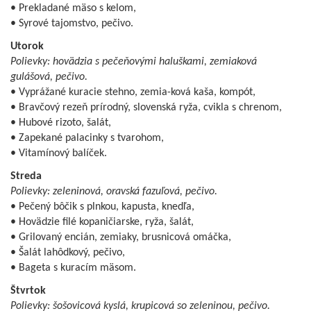
• Prekladané mäso s kelom,
• Syrové tajomstvo, pečivo.
Utorok
Polievky: hovädzia s pečeňovými haluškami, zemiaková
gulášová, pečivo.
• Vyprážané kuracie stehno, zemia-ková kaša, kompót,
• Bravčový rezeň prírodný, slovenská ryža, cvikla s chrenom,
• Hubové rizoto, šalát,
• Zapekané palacinky s tvarohom,
• Vitamínový balíček.
Streda
Polievky: zeleninová, oravská fazuľová, pečivo.
• Pečený bôčik s plnkou, kapusta, knedľa,
• Hovädzie filé kopaničiarske, ryža, šalát,
• Grilovaný encián, zemiaky, brusnicová omáčka,
• Šalát lahôdkový, pečivo,
• Bageta s kuracím mäsom.
Štvrtok
Polievky: šošovicová kyslá, krupicová so zeleninou, pečivo.