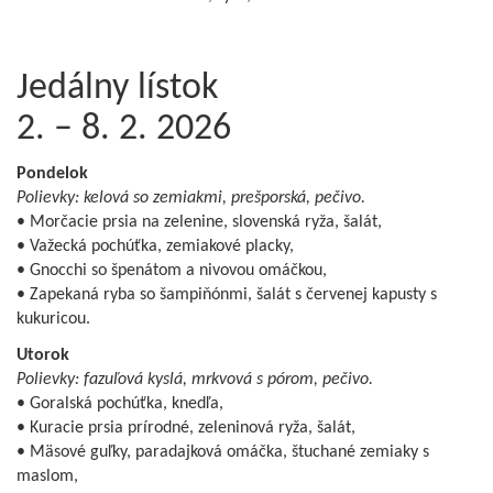
Jedálny lístok
2. – 8. 2. 2026
Pondelok
Polievky: kelová so zemiakmi, prešporská, pečivo.
• Morčacie prsia na zelenine, slovenská ryža, šalát,
• Važecká pochúťka, zemiakové placky,
• Gnocchi so špenátom a nivovou omáčkou,
• Zapekaná ryba so šampiňónmi, šalát s červenej kapusty s
kukuricou.
Utorok
Polievky: fazuľová kyslá, mrkvová s pórom, pečivo.
• Goralská pochúťka, knedľa,
• Kuracie prsia prírodné, zeleninová ryža, šalát,
• Mäsové guľky, paradajková omáčka, štuchané zemiaky s
maslom,