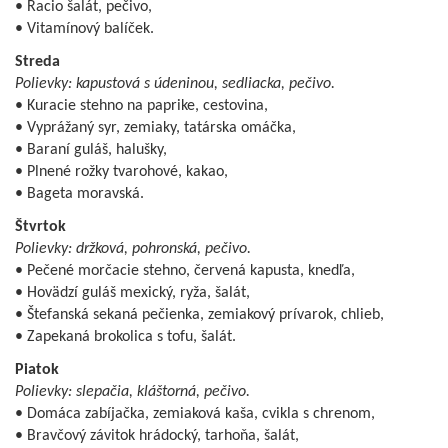
• Racio šalát, pečivo,
• Vitamínový balíček.
Streda
Polievky: kapustová s údeninou, sedliacka, pečivo.
• Kuracie stehno na paprike, cestovina,
• Vyprážaný syr, zemiaky, tatárska omáčka,
• Baraní guláš, halušky,
• Plnené rožky tvarohové, kakao,
• Bageta moravská.
Štvrtok
Polievky: držková, pohronská, pečivo.
• Pečené morčacie stehno, červená kapusta, knedľa,
• Hovädzí guláš mexický, ryža, šalát,
• Štefanská sekaná pečienka, zemiakový prívarok, chlieb,
• Zapekaná brokolica s tofu, šalát.
Piatok
Polievky: slepačia, kláštorná, pečivo.
• Domáca zabíjačka, zemiaková kaša, cvikla s chrenom,
• Bravčový závitok hrádocký, tarhoňa, šalát,