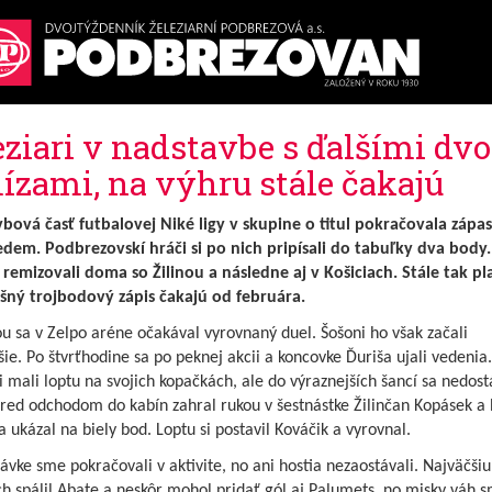
eziari v nadstavbe s ďalšími d
ízami, na výhru stále čakajú
bová časť futbalovej Niké ligy v skupine o titul pokračovala zápas
sedem. Podbrezovskí hráči si po nich pripísali do tabuľky dva body.
remizovali doma so Žilinou a následne aj v Košiciach. Stále tak pla
šný trojbodový zápis čakajú od februára.
ou sa v Zelpo aréne očakával vyrovnaný duel. Šošoni ho však začali
šie. Po štvrťhodine sa po peknej akcii a koncovke Ďuriša ujali vedenia.
i mali loptu na svojich kopačkách, ale do výraznejších šancí sa nedostá
red odchodom do kabín zahral rukou v šestnástke Žilinčan Kopásek a 
 ukázal na biely bod. Loptu si postavil Kováčik a vyrovnal.
ávke sme pokračovali v aktivite, no ani hostia nezaostávali. Najväčši
h spálil Abate a neskôr mohol pridať gól aj Palumets, no misky váh 