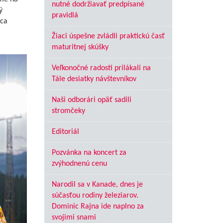
nutné dodržiavať predpísané
ý
pravidlá
nca
Žiaci úspešne zvládli praktickú časť
maturitnej skúšky
Veľkonočné radosti prilákali na
Tále desiatky návštevníkov
Naši odborári opäť sadili
stromčeky
Editoriál
Pozvánka na koncert za
zvýhodnenú cenu
Narodil sa v Kanade, dnes je
súčasťou rodiny železiarov.
Dominic Rajna ide naplno za
svojimi snami