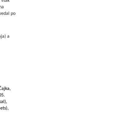
 však
na
vedal po
ja) a
Čajka,
05.
al),
ets),