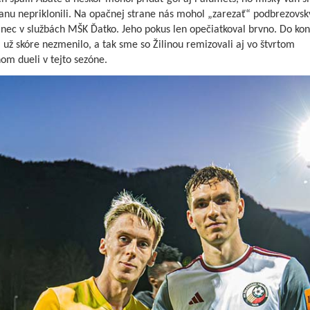
anu nepriklonili. Na opačnej strane nás mohol „zarezať“ podbrezovsk
nec v službách MŠK Ďatko. Jeho pokus len opečiatkoval brvno. Do ko
 už skóre nezmenilo, a tak sme so Žilinou remizovali aj vo štvrtom
om dueli v tejto sezóne.