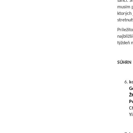
šancí. S
musím po
ktorých 
stretnut
Príležit
najbližš
týždeň n
SÚHRN 
k
G
Ž
P
Ch
Yi