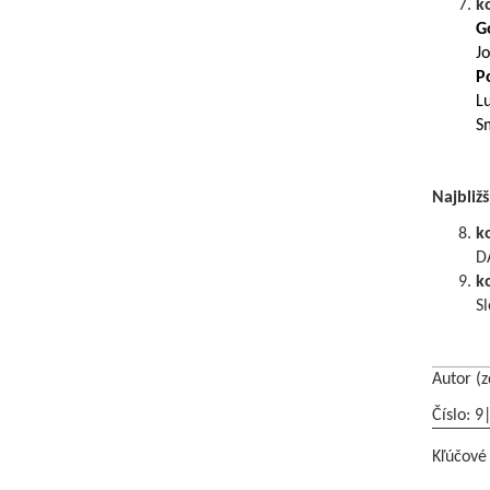
k
G
J
P
Lu
Sm
Najbližš
k
D
k
Sl
Autor (z
Číslo: 9
Kľúčové