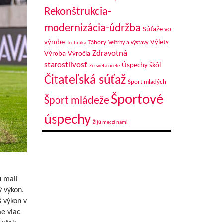
Rekonštrukcia-
modernizácia-údržba
Súťaže vo
výrobe
Výlety
Tábory
Veľtrhy a výstavy
Technika
Zdravotná
Výroba
Výročia
starostlivosť
Úspechy škôl
Zo sveta ocele
Čitateľská súťaž
Šport mladých
Športové
Šport mládeže
úspechy
Žijú medzi nami
u mali
ý výkon.
š výkon v
me viac