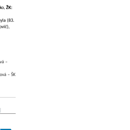
ko,
ŽK:
yla (83.
vič),
vá –
ová – ŠK