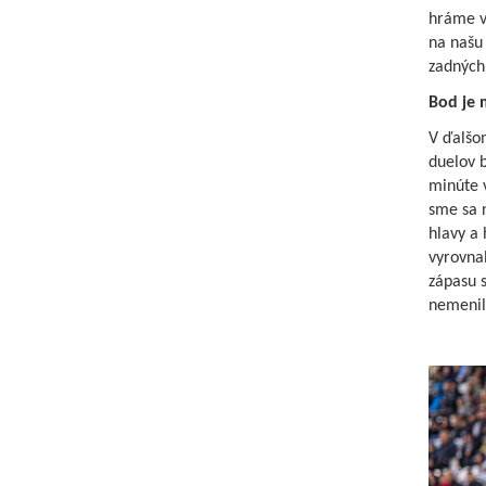
hráme v
na našu
zadných
Bod je 
V ďalšom
duelov b
minúte v
sme sa n
hlavy a 
vyrovnal
zápasu s
nemenilo