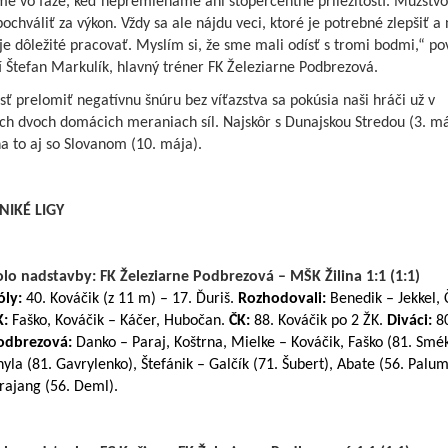
me vo fáze, keď nepremieňame ani stopercentné príležitosti. Mužstvo
chváliť za výkon. Vždy sa ale nájdu veci, ktoré je potrebné zlepšiť a 
je dôležité pracovať. Myslím si, že sme mali odísť s tromi bodmi,“ po
í Štefan Markulík, hlavný tréner FK Železiarne Podbrezová.
osť prelomiť negatívnu šnúru bez víťazstva sa pokúsia naši hráči už v
ích dvoch domácich meraniach síl. Najskôr s Dunajskou Stredou (3. má
a to aj so Slovanom (10. mája).
NIKÉ LIGY
olo nadstavby: FK Železiarne Podbrezová – MŠK Žilina 1:1 (1:1)
óly:
40. Kováčik (z 11 m) – 17. Ďuriš.
Rozhodovali:
Benedik – Jekkel, 
K:
Faško, Kováčik – Káčer, Hubočan.
ČK:
88. Kováčik po 2 ŽK.
Diváci:
8
odbrezová:
Danko – Paraj, Koštrna, Mielke – Kováčik, Faško (81. Smék
yla (81. Gavrylenko), Štefánik – Galčík (71. Šubert), Abate (56. Palum
rajang (56. Deml).