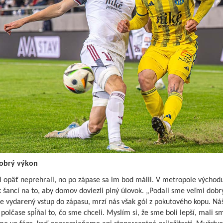
obrý výkon
i opäť neprehrali, no po zápase sa im bod málil. V metropole východ
 šancí na to, aby domov doviezli plný úlovok. „Podali sme veľmi dobr
 vydarený vstup do zápasu, mrzí nás však gól z pokutového kopu. Ná
olčase spĺňal to, čo sme chceli. Myslím si, že sme boli lepší, mali s