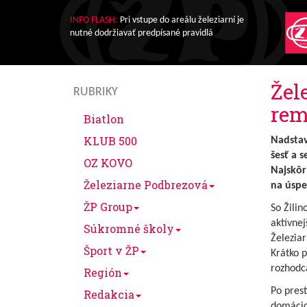
INFO FLASH:
Pri vstupe do areálu železiarní je
nutné dodržiavať predpísané pravidlá
Žel
RUBRIKY
rem
Biatlon
KLUB 500
Nadstav
šesť a 
OZ KOVO
Najskôr 
Železiarne Podbrezová
na úspe
ŽP Group
So Žilin
aktívnej
Súkromné školy
Železiar
Šport v ŽP
Krátko p
rozhodca
Región
Po prest
Redakcia
domácic