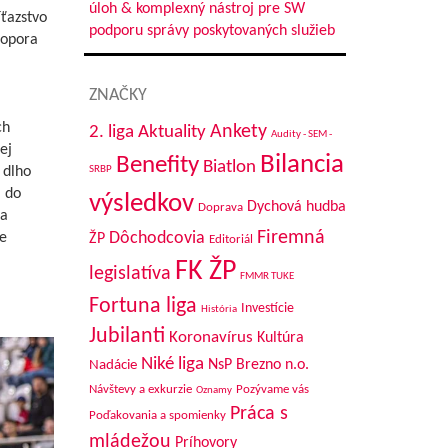
úloh & komplexný nástroj pre SW
ťazstvo
podporu správy poskytovaných služieb
 opora
ZNAČKY
ch
Aktuality
Ankety
2. liga
Audity - SEM -
ej
Bilancia
Benefity
Biatlon
SRBP
 dlho
m do
výsledkov
Dychová hudba
Doprava
 a
Firemná
Dôchodcovia
e
ŽP
Editoriál
FK ŽP
legislatíva
FMMR TUKE
Fortuna liga
Investície
História
Jubilanti
Koronavírus
Kultúra
Niké liga
NsP Brezno n.o.
Nadácie
Návštevy a exkurzie
Pozývame vás
Oznamy
Práca s
Poďakovania a spomienky
mládežou
Príhovory