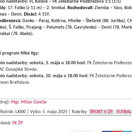
olo nadstavby: FC Košice – FK Železiarne Podbrezová 1:1 (1:1)
óly:
17. Faško (z 11 m) – 2. Smékal.
Rozhodovali:
Ziemba – Vass, Bob
ones – Deml.
Diváci:
4 159.
odbrezová:
Danko – Paraj, Koštrna, Mielke – Štefánik (88. Juritka), Ch
ka), Š. Faško, Yirajang – Palumets (78. Gavrylenko) – Deml (78. Marko
ékal (78. Abate).
í program Niké ligy:
olo nadstavby: sobota, 3. mája o 18.00 hod:
FK Železiarne Podbrezo
AC Dunajská Streda.
olo nadstavby: sobota, 10. mája o 18.00 hod:
FK Železiarne Podbrez
ovan Bratislava.
droj):
Mgr. Milan Gončár
|Ročník: LXXXI | Vyšlo:
5. mája 2025
|
Rubriky:
ŠPORT V ŽP
FUTBAL
 slová:
FK ŽP