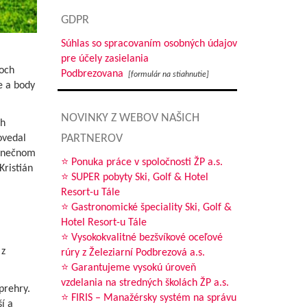
GDPR
Súhlas so spracovaním osobných údajov
pre účely zasielania
boch
Podbrezovana
[formulár na stiahnutie]
e a body
NOVINKY Z WEBOV NAŠICH
ch
PARTNEROV
ovedal
konečnom
⭐ Ponuka práce v spoločnosti ŽP a.s.
Kristián
⭐ SUPER pobyty Ski, Golf & Hotel
Resort-u Tále
⭐ Gastronomické špeciality Ski, Golf &
Hotel Resort-u Tále
⭐ Vysokokvalitné bezšvíkové oceľové
 z
rúry z Železiarní Podbrezová a.s.
⭐ Garantujeme vysokú úroveň
vzdelania na stredných školách ŽP a.s.
prehry.
⭐ FIRIS – Manažérsky systém na správu
í a