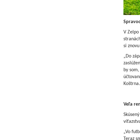
Spravod
V Zelpo 
stranác
si znovu 
„Do zápa
zaslúžen
by som,
účtovaní
Koštrna.
Veľa re
Skúsený 
víťazstv
„Vo futb
Teraz sm