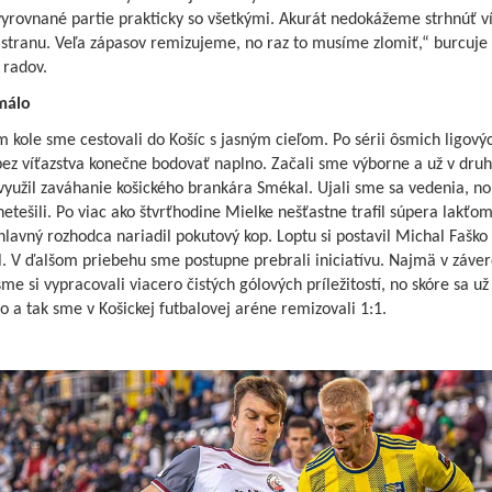
yrovnané partie prakticky so všetkými. Akurát nedokážeme strhnúť ví
 stranu. Veľa zápasov remizujeme, no raz to musíme zlomiť,“ burcuje
 radov.
málo
 kole sme cestovali do Košíc s jasným cieľom. Po sérii ôsmich ligový
ez víťazstva konečne bodovať naplno. Začali sme výborne a už v druh
yužil zaváhanie košického brankára Smékal. Ujali sme sa vedenia, no
etešili. Po viac ako štvrťhodine Mielke nešťastne trafil súpera lakťo
hlavný rozhodca nariadil pokutový kop. Loptu si postavil Michal Faško
. V ďalšom priebehu sme postupne prebrali iniciatívu. Najmä v záver
me si vypracovali viacero čistých gólových príležitostí, no skóre sa už
 a tak sme v Košickej futbalovej aréne remizovali 1:1.