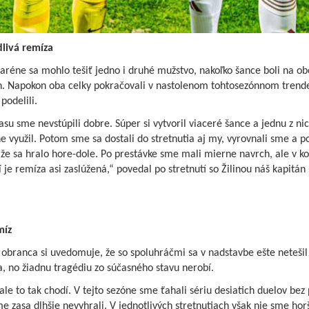
livá remíza
aréne sa mohlo tešiť jedno i druhé mužstvo, nakoľko šance boli na o
h. Napokon oba celky pokračovali v nastolenom tohtosezónnom trend
podelili.
su sme nevstúpili dobre. Súper si vytvoril viaceré šance a jednu z ni
e využil. Potom sme sa dostali do stretnutia aj my, vyrovnali sme a p
 že sa hralo hore-dole. Po prestávke sme mali mierne navrch, ale v 
 je remíza asi zaslúžená,“ povedal po stretnutí so Žilinou náš kapitán 
míz
obranca si uvedomuje, že so spoluhráčmi sa v nadstavbe ešte netešil
a, no žiadnu tragédiu zo súčasného stavu nerobí.
ale to tak chodí. V tejto sezóne sme ťahali sériu desiatich duelov bez 
e zasa dlhšie nevyhrali. V jednotlivých stretnutiach však nie sme horš