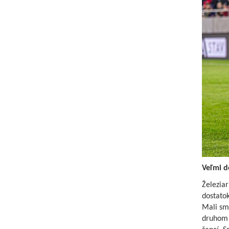
Veľmi d
Železiar
dostatok
Mali sme
druhom p