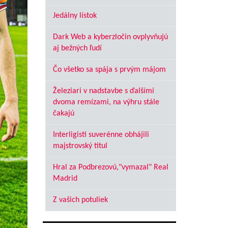
Jedálny lístok
Dark Web a kyberzločin ovplyvňujú
aj bežných ľudí
Čo všetko sa spája s prvým májom
Železiari v nadstavbe s ďalšími
dvoma remízami, na výhru stále
čakajú
Interligisti suverénne obhájili
majstrovský titul
Hral za Podbrezovú,"vymazal" Real
Madrid
Z vašich potuliek