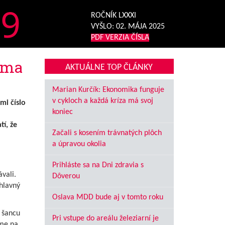
9
ROČNÍK LXXXI
VYŠLO:
02. MÁJA 2025
PDF VERZIA ČÍSLA
voma
AKTUÁLNE TOP ČLÁNKY
Marian Kurčík: Ekonomika funguje
v cykloch a každá kríza má svoj
mi číslo
koniec
tí, že
Začali s kosením trávnatých plôch
a úpravou okolia
Prihláste sa na Dni zdravia s
vali.
Dôverou
hlavný
Oslava MDD bude aj v tomto roku
u šancu
Pri vstupe do areálu železiarní je
sme na