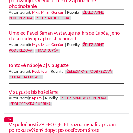
pochvaľujú. Oceňujú kolektív aj finančné
ohodnotenie
Autor (zdroj):
Mgr. Milan Gončár
|
Rubriky:
ŽELEZIARNE
PODBREZOVÁ
ŽELEZIARNE DOMA
Umelec Pavel Siman vystavuje na hrade Ľupča, jeho
diela obdivujú aj turisti v horách
Autor (zdroj):
Mgr. Milan Gončár
|
Rubriky:
ŽELEZIARNE
PODBREZOVÁ
HRAD ĽUPČA
Iontové nápoje aj v auguste
Autor (zdroj):
Redakcia
|
Rubriky:
ŽELEZIARNE PODBREZOVÁ
SOCIÁLNA OBLASŤ
V auguste blahoželáme
Autor (zdroj):
Ppam
|
Rubriky:
ŽELEZIARNE PODBREZOVÁ
SPOLOČENSKÁ RUBRIKA
TOP
V spoločnosti ŽP EKO QELET zaznamenali v prvom
polroku zvýšený dopyt po oceľovom šrote