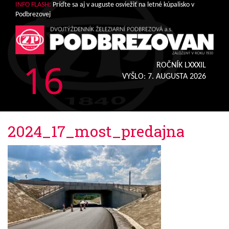
INFO FLASH:
Príďte sa aj v auguste osviežiť na letné kúpalisko v
Podbrezovej
16
ROČNÍK LXXXIL
VYŠLO:
7. AUGUSTA 2026
2024_17_most_predajna