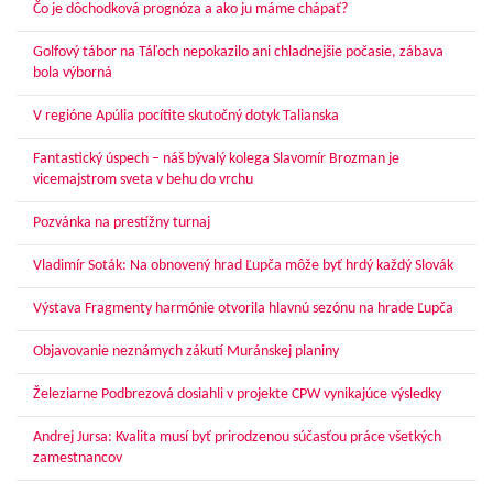
Čo je dôchodková prognóza a ako ju máme chápať?
Golfový tábor na Táľoch nepokazilo ani chladnejšie počasie, zábava
bola výborná
V regióne Apúlia pocítite skutočný dotyk Talianska
Fantastický úspech – náš bývalý kolega Slavomír Brozman je
vicemajstrom sveta v behu do vrchu
Pozvánka na prestížny turnaj
Vladimír Soták: Na obnovený hrad Ľupča môže byť hrdý každý Slovák
Výstava Fragmenty harmónie otvorila hlavnú sezónu na hrade Ľupča
Objavovanie neznámych zákutí Muránskej planiny
Železiarne Podbrezová dosiahli v projekte CPW vynikajúce výsledky
Andrej Jursa: Kvalita musí byť prirodzenou súčasťou práce všetkých
zamestnancov