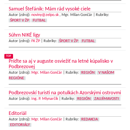
Samuel Štefánik: Mám rád vysoké ciele
Autor (zdroj):
noviny@zelpo.sk
, Mgr. Milan Gončár |
Rubriky:
ŠPORT V ŽP
FUTBAL
Súhrn NIKÉ ligy
Autor (zdroj):
FK ŽP
|
Rubriky:
ŠPORT V ŽP
FUTBAL
TOP
Príďte sa aj v auguste osviežiť na letné kúpalisko v
Podbrezovej
Autor (zdroj):
Mgr. Milan Gončár
|
Rubriky:
REGIÓN
V NAŠOM
REGIÓNE
Podbrezovskí turisti na potulkách Azorskými ostrovmi
Autor (zdroj):
Ing. P. Mlynarčík
|
Rubriky:
REGIÓN
ZAUJÍMAVOSTI
Editoriál
Autor (zdroj):
Mgr. Milan Gončár
|
Rubriky:
REDAKCIA
EDITORIÁLY