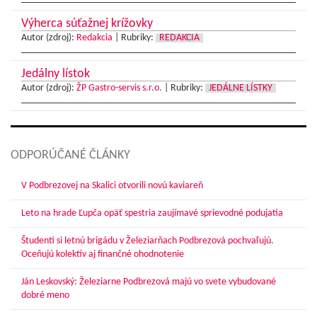
Výherca súťažnej krížovky
Autor (zdroj):
Redakcia
|
Rubriky:
REDAKCIA
Jedálny lístok
Autor (zdroj):
ŽP Gastro-servis s.r.o.
|
Rubriky:
JEDÁLNE LÍSTKY
ODPORÚČANÉ ČLÁNKY
V Podbrezovej na Skalici otvorili novú kaviareň
Leto na hrade Ľupča opäť spestria zaujímavé sprievodné podujatia
Študenti si letnú brigádu v Železiarňach Podbrezová pochvaľujú.
Oceňujú kolektív aj finančné ohodnotenie
Ján Leskovský: Železiarne Podbrezová majú vo svete vybudované
dobré meno