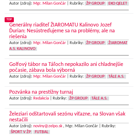
Autor (zdroj):
Mgr. Milan Gončár
|
Rubriky:
ŽP GROUP
EKO QELET
TOP
Generálny riaditeľ ŽIAROMATU Kalinovo Jozef
Ďurian: Nesústreďujeme sa na problémy, ale na
riešenia
Autor (zdroj):
Mgr. Milan Gončár
|
Rubriky:
ŽP GROUP
ŽIAROMAT
A.S. KALINOVO
Golfový tábor na Táľoch nepokazilo ani chladnejšie
počasie, zábava bola výborná
Autor (zdroj):
Mgr. Milan Gončár
|
Rubriky:
ŽP GROUP
TÁLE A.S.
Pozvánka na prestížny turnaj
Autor (zdroj):
Redakcia
|
Rubriky:
ŽP GROUP
TÁLE A.S.
Železiari odštartovali sezónu víťazne, na Slovan však
nestačili
Autor (zdroj):
noviny@zelpo.sk
, Mgr. Milan Gončár |
Rubriky:
ŠPORT V ŽP
FUTBAL