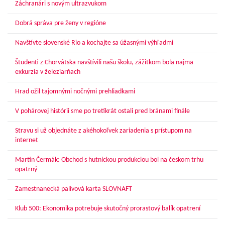
Záchranári s novým ultrazvukom
Dobrá správa pre ženy v regióne
Navštívte slovenské Rio a kochajte sa úžasnými výhľadmi
Študenti z Chorvátska navštívili našu školu, zážitkom bola najmä
exkurzia v železiarňach
Hrad ožil tajomnými nočnými prehliadkami
V pohárovej histórii sme po tretíkrát ostali pred bránami finále
Stravu si už objednáte z akéhokoľvek zariadenia s prístupom na
internet
Martin Čermák: Obchod s hutníckou produkciou bol na českom trhu
opatrný
Zamestnanecká palivová karta SLOVNAFT
Klub 500: Ekonomika potrebuje skutočný prorastový balík opatrení