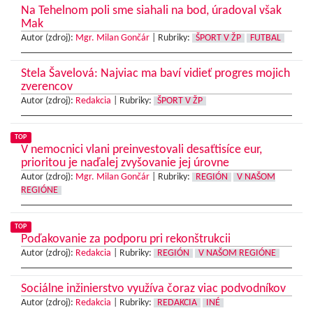
Na Tehelnom poli sme siahali na bod, úradoval však
Mak
Autor (zdroj):
Mgr. Milan Gončár
|
Rubriky:
ŠPORT V ŽP
FUTBAL
Stela Šavelová: Najviac ma baví vidieť progres mojich
zverencov
Autor (zdroj):
Redakcia
|
Rubriky:
ŠPORT V ŽP
TOP
V nemocnici vlani preinvestovali desaťtisíce eur,
prioritou je naďalej zvyšovanie jej úrovne
Autor (zdroj):
Mgr. Milan Gončár
|
Rubriky:
REGIÓN
V NAŠOM
REGIÓNE
TOP
Poďakovanie za podporu pri rekonštrukcii
Autor (zdroj):
Redakcia
|
Rubriky:
REGIÓN
V NAŠOM REGIÓNE
Sociálne inžinierstvo využíva čoraz viac podvodníkov
Autor (zdroj):
Redakcia
|
Rubriky:
REDAKCIA
INÉ