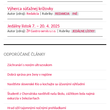
Výherca súťažnej krížovky
Autor (zdroj):
Redakcia
|
Rubriky:
REDAKCIA
INÉ
Jedálny lístok 7. – 20. 4. 2025
Autor (zdroj):
ŽP Gastro-servis s.r.o.
|
Rubriky:
JEDÁLNE LÍSTKY
ODPORÚČANÉ ČLÁNKY
Záchranári s novým ultrazvukom
Dobrá správa pre ženy v regióne
Navštívte slovenské Rio a kochajte sa úžasnými výhľadmi
Študenti z Chorvátska navštívili našu školu, zážitkom bola najmä
exkurzia v železiarňach
Hrad ožil tajomnými nočnými prehliadkami