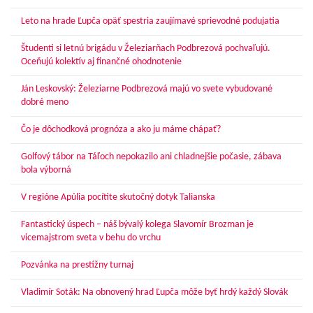
Leto na hrade Ľupča opäť spestria zaujímavé sprievodné podujatia
Študenti si letnú brigádu v Železiarňach Podbrezová pochvaľujú.
Oceňujú kolektív aj finančné ohodnotenie
Ján Leskovský: Železiarne Podbrezová majú vo svete vybudované
dobré meno
Čo je dôchodková prognóza a ako ju máme chápať?
Golfový tábor na Táľoch nepokazilo ani chladnejšie počasie, zábava
bola výborná
V regióne Apúlia pocítite skutočný dotyk Talianska
Fantastický úspech – náš bývalý kolega Slavomír Brozman je
vicemajstrom sveta v behu do vrchu
Pozvánka na prestížny turnaj
Vladimír Soták: Na obnovený hrad Ľupča môže byť hrdý každý Slovák