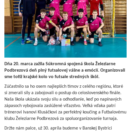
Dňa 20. marca zažila Súkromná spojená škola Železiarne
Podbrezová deň plný futsalovej vášne a emócií. Organizovali
sme totiž krajské kolo vo futsale stredných škôl.
Zúčastnilo sa ho osem najlepších tímov z celého regiónu, ktoré
si zmerali sily a zabojovali o postup do celoslovenského finále.
Naša škola ukázala svoju silu a odhodlanie, keď po napínavých
zápasoch vybojovala zaslúžené víťazstvo. Veľká vďaka patrí
trénerovi Ivanovi Klusáčkovi za perfektný koučing a Futbalovému
klubu Železiarne Podbrezová za spoluorganizovanie turnaja.
Držte nám palce, už 30. apríla budeme v Banskej Bystrici