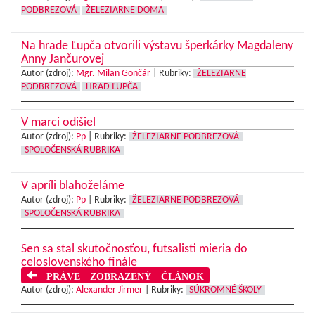
PODBREZOVÁ
ŽELEZIARNE DOMA
Na hrade Ľupča otvorili výstavu šperkárky Magdaleny
Anny Jančurovej
Autor (zdroj):
Mgr. Milan Gončár
|
Rubriky:
ŽELEZIARNE
PODBREZOVÁ
HRAD ĽUPČA
V marci odišiel
Autor (zdroj):
Pp
|
Rubriky:
ŽELEZIARNE PODBREZOVÁ
SPOLOČENSKÁ RUBRIKA
V apríli blahoželáme
Autor (zdroj):
Pp
|
Rubriky:
ŽELEZIARNE PODBREZOVÁ
SPOLOČENSKÁ RUBRIKA
Sen sa stal skutočnosťou, futsalisti mieria do
celoslovenského finále
PRÁVE ZOBRAZENÝ ČLÁNOK
Autor (zdroj):
Alexander Jirmer
|
Rubriky:
SÚKROMNÉ ŠKOLY