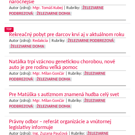
náročnejšie
Autor (zdroj):
Mgr. Tomáš Kubej
|
Rubriky:
ŽELEZIARNE
PODBREZOVÁ
ŽELEZIARNE DOMA
TOP
Rekreačný pobyt pre darcov krvi aj v aktuálnom roku
Autor (zdroj):
Redakcia
|
Rubriky:
ŽELEZIARNE PODBREZOVÁ
ŽELEZIARNE DOMA
Natálka trpí vzácnou genetickou chorobou, nové
auto je pre rodinu veľká pomoc
Autor (zdroj):
Mgr. Milan Gončár
|
Rubriky:
ŽELEZIARNE
PODBREZOVÁ
ŽELEZIARNE DOMA
Pre Matúška s autizmom znamená hudba celý svet
Autor (zdroj):
Mgr. Milan Gončár
|
Rubriky:
ŽELEZIARNE
PODBREZOVÁ
ŽELEZIARNE DOMA
Právny odbor – referát organizácie a vnútornej
legislatívy informuje
Autor (zdroj):
Ing. Zuzana Paučová
|
Rubriky:
ŽELEZIARNE