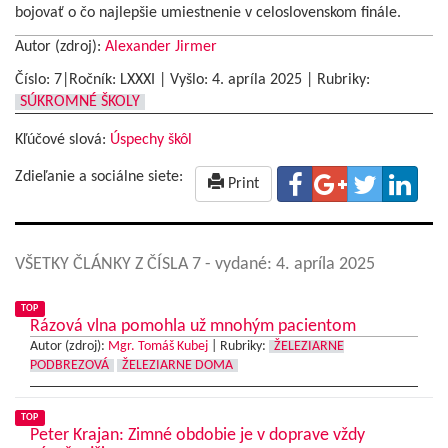
bojovať o čo najlepšie umiestnenie v celoslovenskom finále.
Autor (zdroj):
Alexander Jirmer
Číslo: 7|Ročník: LXXXI | Vyšlo:
4. apríla 2025
|
Rubriky:
SÚKROMNÉ ŠKOLY
Kľúčové slová:
Úspechy škôl
Zdieľanie a sociálne siete:
Print
VŠETKY ČLÁNKY Z ČÍSLA 7
- vydané: 4. apríla 2025
TOP
Rázová vlna pomohla už mnohým pacientom
Autor (zdroj):
Mgr. Tomáš Kubej
|
Rubriky:
ŽELEZIARNE
PODBREZOVÁ
ŽELEZIARNE DOMA
TOP
Peter Krajan: Zimné obdobie je v doprave vždy