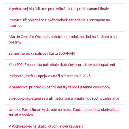
V pohárovej histórii sme po tretíkrát ostali pred bránami finále
Stravu si už objednáte z akéhokoľvek zariadenia s prístupom na
internet
Martin Čermák: Obchod s hutníckou produkciou bol na českom trhu
opatrný
Zamestnanecká palivová karta SLOVNAFT
Klub 500: Ekonomika potrebuje skutočný prorastový balík opatrení
Podporte jaseň z Lopeja v súťaži o Strom roka 2026
V nemocnici pripravujú denný detský tábor i jesenné workshopy
Stredoškolskú etapu zavŕšili maturitou a prijatím do rodiny železiarov
Umelec Pavel Siman vystavuje na hrade Ľupča, jeho diela obdivujú aj
turisti v horách
V Podbrezovej na Skalici otvorili novú kaviareň