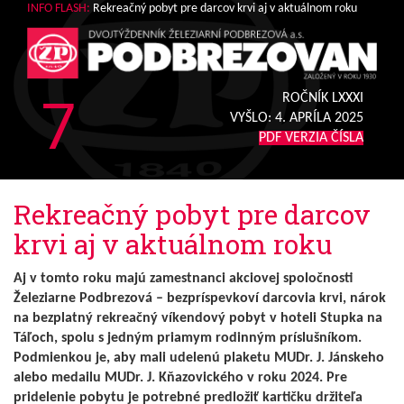
INFO FLASH:
Rekreačný pobyt pre darcov krvi aj v aktuálnom roku
7
ROČNÍK LXXXI
VYŠLO:
4. APRÍLA 2025
PDF VERZIA ČÍSLA
Rekreačný pobyt pre darcov
krvi aj v aktuálnom roku
Aj v tomto roku majú zamestnanci akciovej spoločnosti
Železiarne Podbrezová – bezpríspevkoví darcovia krvi, nárok
na bezplatný rekreačný víkendový pobyt v hoteli Stupka na
Táľoch, spolu s jedným priamym rodinným príslušníkom.
Podmienkou je, aby mali udelenú plaketu MUDr. J. Jánskeho
alebo medailu MUDr. J. Kňazovického v roku 2024. Pre
pridelenie pobytu je potrebné predložiť kartičku držiteľa