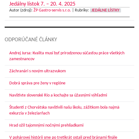
Jedálny lístok 7. – 20. 4. 2025
Autor (zdroj):
ŽP Gastro-servis s.r.o.
|
Rubriky:
JEDÁLNE LÍSTKY
ODPORÚČANÉ ČLÁNKY
Andrej Jursa: Kvalita musí byť prirodzenou súčasťou práce všetkých
zamestnancov
Záchranári s novým ultrazvukom
Dobrá správa pre ženy v regióne
Navštívte slovenské Rio a kochajte sa úžasnými výhľadmi
Študenti z Chorvátska navštívili našu školu, zážitkom bola najmä
exkurzia v železiarňach
Hrad ožil tajomnými nočnými prehliadkami
V pohárovej histórii sme po tretíkrát ostali pred bránami finále