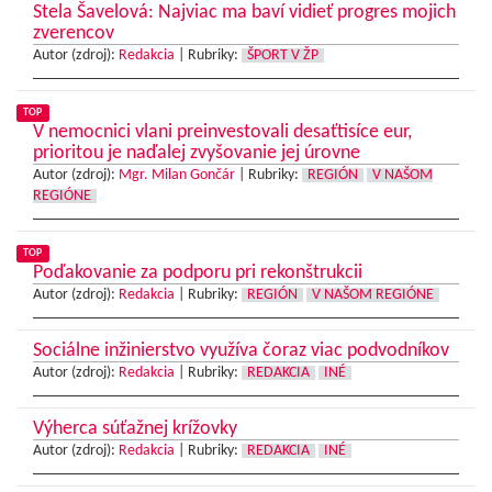
Stela Šavelová: Najviac ma baví vidieť progres mojich
zverencov
Autor (zdroj):
Redakcia
|
Rubriky:
ŠPORT V ŽP
TOP
V nemocnici vlani preinvestovali desaťtisíce eur,
prioritou je naďalej zvyšovanie jej úrovne
Autor (zdroj):
Mgr. Milan Gončár
|
Rubriky:
REGIÓN
V NAŠOM
REGIÓNE
TOP
Poďakovanie za podporu pri rekonštrukcii
Autor (zdroj):
Redakcia
|
Rubriky:
REGIÓN
V NAŠOM REGIÓNE
Sociálne inžinierstvo využíva čoraz viac podvodníkov
Autor (zdroj):
Redakcia
|
Rubriky:
REDAKCIA
INÉ
Výherca súťažnej krížovky
Autor (zdroj):
Redakcia
|
Rubriky:
REDAKCIA
INÉ