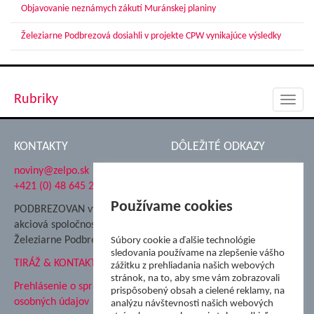
Objavovanie neznámych zákutí Muránskej planiny
Železiarne Podbrezová dosiahli v projekte CPW vynikajúce výsledky
Rubriky
Toggl
navig
KONTAKTY
DÔLEŽITÉ ODKAZY
noviny@zelpo.sk
Hrad Ľupča
+421 (0) 48 645 2711
Súkromná spojená škola ŽP
Nadácia Železiarne
Používame cookies
PODBREZOVAN vydáva
Podbrezová
akciová spoločnosť
Hutnícke múzeum
Železiarne Podbrezová
Súbory cookie a ďalšie technológie
ŽP Informatika s.r.o.
sledovania používame na zlepšenie vášho
TIRÁŽ & KONTAKT
ŠK Železiarne Podbrezová
zážitku z prehliadania našich webových
stránok, na to, aby sme vám zobrazovali
Tále a.s.
Prehlásenie o spracovaní
prispôsobený obsah a cielené reklamy, na
osobných údajov
analýzu návštevnosti našich webových