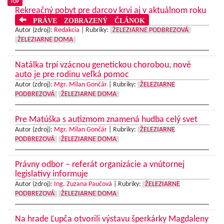
TOP
Rekreačný pobyt pre darcov krvi aj v aktuálnom roku
PRÁVE ZOBRAZENÝ ČLÁNOK
Autor (zdroj):
Redakcia
|
Rubriky:
ŽELEZIARNE PODBREZOVÁ
ŽELEZIARNE DOMA
Natálka trpí vzácnou genetickou chorobou, nové
auto je pre rodinu veľká pomoc
Autor (zdroj):
Mgr. Milan Gončár
|
Rubriky:
ŽELEZIARNE
PODBREZOVÁ
ŽELEZIARNE DOMA
Pre Matúška s autizmom znamená hudba celý svet
Autor (zdroj):
Mgr. Milan Gončár
|
Rubriky:
ŽELEZIARNE
PODBREZOVÁ
ŽELEZIARNE DOMA
Právny odbor – referát organizácie a vnútornej
legislatívy informuje
Autor (zdroj):
Ing. Zuzana Paučová
|
Rubriky:
ŽELEZIARNE
PODBREZOVÁ
ŽELEZIARNE DOMA
Na hrade Ľupča otvorili výstavu šperkárky Magdaleny