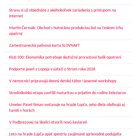
Stravu si už objednáte z akéhokoľvek zariadenia s prístupom na
internet
Martin Čermák: Obchod s hutníckou produkciou bol na českom trhu
opatrný
Zamestnanecká palivová karta SLOVNAFT
Klub 500: Ekonomika potrebuje skutočný prorastový balík opatrení
Podporte jaseň z Lopeja v súťaži o Strom roka 2026
V nemocnici pripravujú denný detský tábor i jesenné workshopy
Stredoškolskú etapu zavŕšili maturitou a prijatím do rodiny železiarov
Umelec Pavel Siman vystavuje na hrade Ľupča, jeho diela obdivujú aj
turisti v horách
V Podbrezovej na Skalici otvorili novú kaviareň
Leto na hrade Ľupča opäť spestria zaujímavé sprievodné podujatia