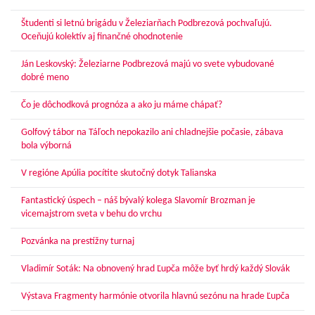
Študenti si letnú brigádu v Železiarňach Podbrezová pochvaľujú.
Oceňujú kolektív aj finančné ohodnotenie
Ján Leskovský: Železiarne Podbrezová majú vo svete vybudované
dobré meno
Čo je dôchodková prognóza a ako ju máme chápať?
Golfový tábor na Táľoch nepokazilo ani chladnejšie počasie, zábava
bola výborná
V regióne Apúlia pocítite skutočný dotyk Talianska
Fantastický úspech – náš bývalý kolega Slavomír Brozman je
vicemajstrom sveta v behu do vrchu
Pozvánka na prestížny turnaj
Vladimír Soták: Na obnovený hrad Ľupča môže byť hrdý každý Slovák
Výstava Fragmenty harmónie otvorila hlavnú sezónu na hrade Ľupča