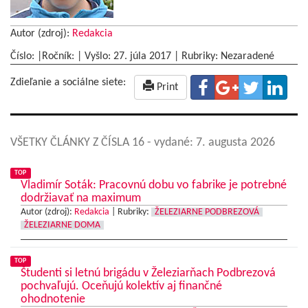
Autor (zdroj):
Redakcia
Číslo: |Ročník: | Vyšlo:
27. júla 2017
|
Rubriky: Nezaradené
Zdieľanie a sociálne siete:
Print
VŠETKY ČLÁNKY Z ČÍSLA 16
- vydané: 7. augusta 2026
TOP
Vladimír Soták: Pracovnú dobu vo fabrike je potrebné
dodržiavať na maximum
Autor (zdroj):
Redakcia
|
Rubriky:
ŽELEZIARNE PODBREZOVÁ
ŽELEZIARNE DOMA
TOP
Študenti si letnú brigádu v Železiarňach Podbrezová
pochvaľujú. Oceňujú kolektív aj finančné
ohodnotenie