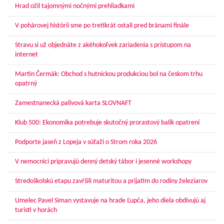
Hrad ožil tajomnými nočnými prehliadkami
V pohárovej histórii sme po tretíkrát ostali pred bránami finále
Stravu si už objednáte z akéhokoľvek zariadenia s prístupom na
internet
Martin Čermák: Obchod s hutníckou produkciou bol na českom trhu
opatrný
Zamestnanecká palivová karta SLOVNAFT
Klub 500: Ekonomika potrebuje skutočný prorastový balík opatrení
Podporte jaseň z Lopeja v súťaži o Strom roka 2026
V nemocnici pripravujú denný detský tábor i jesenné workshopy
Stredoškolskú etapu zavŕšili maturitou a prijatím do rodiny železiarov
Umelec Pavel Siman vystavuje na hrade Ľupča, jeho diela obdivujú aj
turisti v horách