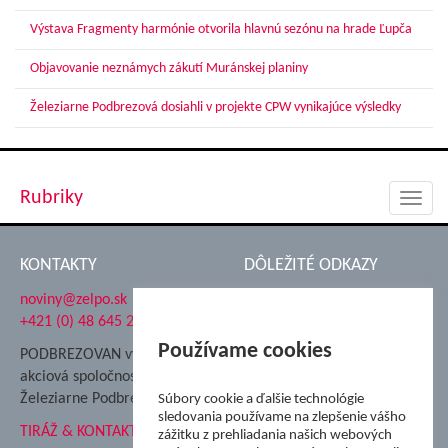
Výstava Fragmenty harmónie otvorila hlavnú sezónu na hrade Ľupča
Objavovanie neznámych zákutí Muránskej planiny
Železiarne Podbrezová dosiahli v projekte CPW vynikajúce výsledky
Rubriky
Toggl
navig
KONTAKTY
DÔLEŽITÉ ODKAZY
noviny@zelpo.sk
Hrad Ľupča
+421 (0) 48 645 2711
Súkromná spojená škola ŽP
Nadácia Železiarne
Používame cookies
PODBREZOVAN vydáva
Podbrezová
akciová spoločnosť
Hutnícke múzeum
Železiarne Podbrezová
Súbory cookie a ďalšie technológie
ŽP Informatika s.r.o.
sledovania používame na zlepšenie vášho
TIRÁŽ & KONTAKT
ŠK Železiarne Podbrezová
zážitku z prehliadania našich webových