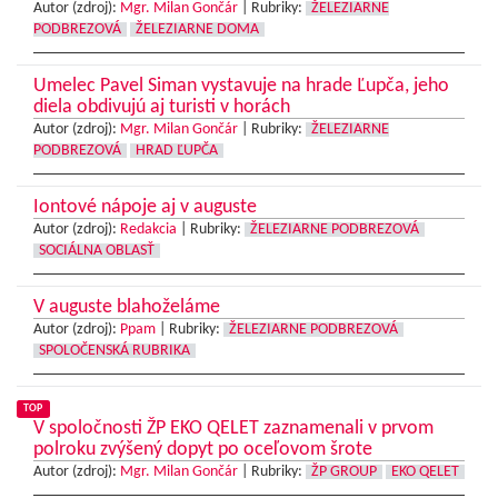
Autor (zdroj):
Mgr. Milan Gončár
|
Rubriky:
ŽELEZIARNE
PODBREZOVÁ
ŽELEZIARNE DOMA
Umelec Pavel Siman vystavuje na hrade Ľupča, jeho
diela obdivujú aj turisti v horách
Autor (zdroj):
Mgr. Milan Gončár
|
Rubriky:
ŽELEZIARNE
PODBREZOVÁ
HRAD ĽUPČA
Iontové nápoje aj v auguste
Autor (zdroj):
Redakcia
|
Rubriky:
ŽELEZIARNE PODBREZOVÁ
SOCIÁLNA OBLASŤ
V auguste blahoželáme
Autor (zdroj):
Ppam
|
Rubriky:
ŽELEZIARNE PODBREZOVÁ
SPOLOČENSKÁ RUBRIKA
TOP
V spoločnosti ŽP EKO QELET zaznamenali v prvom
polroku zvýšený dopyt po oceľovom šrote
Autor (zdroj):
Mgr. Milan Gončár
|
Rubriky:
ŽP GROUP
EKO QELET