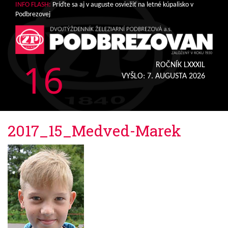
INFO FLASH:
Príďte sa aj v auguste osviežiť na letné kúpalisko v
Podbrezovej
16
ROČNÍK LXXXIL
VYŠLO:
7. AUGUSTA 2026
2017_15_Medved-Marek