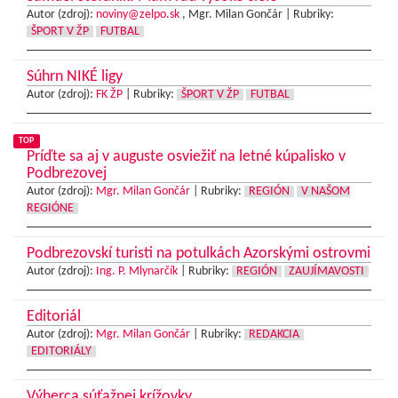
Autor (zdroj):
noviny@zelpo.sk
, Mgr. Milan Gončár |
Rubriky:
ŠPORT V ŽP
FUTBAL
Súhrn NIKÉ ligy
Autor (zdroj):
FK ŽP
|
Rubriky:
ŠPORT V ŽP
FUTBAL
TOP
Príďte sa aj v auguste osviežiť na letné kúpalisko v
Podbrezovej
Autor (zdroj):
Mgr. Milan Gončár
|
Rubriky:
REGIÓN
V NAŠOM
REGIÓNE
Podbrezovskí turisti na potulkách Azorskými ostrovmi
Autor (zdroj):
Ing. P. Mlynarčík
|
Rubriky:
REGIÓN
ZAUJÍMAVOSTI
Editoriál
Autor (zdroj):
Mgr. Milan Gončár
|
Rubriky:
REDAKCIA
EDITORIÁLY
Výherca súťažnej krížovky