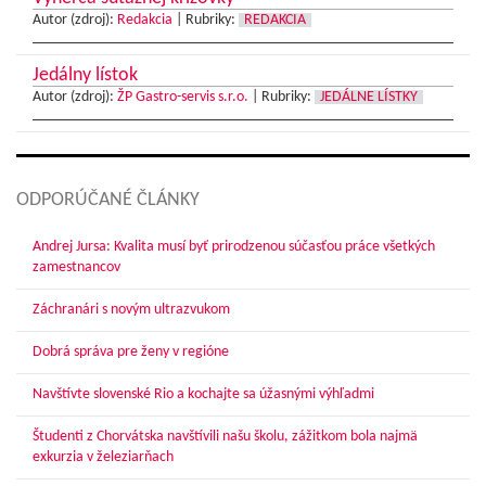
Autor (zdroj):
Redakcia
|
Rubriky:
REDAKCIA
Jedálny lístok
Autor (zdroj):
ŽP Gastro-servis s.r.o.
|
Rubriky:
JEDÁLNE LÍSTKY
ODPORÚČANÉ ČLÁNKY
Andrej Jursa: Kvalita musí byť prirodzenou súčasťou práce všetkých
zamestnancov
Záchranári s novým ultrazvukom
Dobrá správa pre ženy v regióne
Navštívte slovenské Rio a kochajte sa úžasnými výhľadmi
Študenti z Chorvátska navštívili našu školu, zážitkom bola najmä
exkurzia v železiarňach