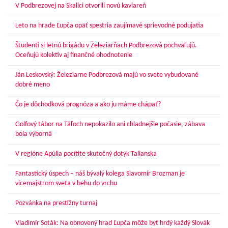
V Podbrezovej na Skalici otvorili novú kaviareň
Leto na hrade Ľupča opäť spestria zaujímavé sprievodné podujatia
Študenti si letnú brigádu v Železiarňach Podbrezová pochvaľujú.
Oceňujú kolektív aj finančné ohodnotenie
Ján Leskovský: Železiarne Podbrezová majú vo svete vybudované
dobré meno
Čo je dôchodková prognóza a ako ju máme chápať?
Golfový tábor na Táľoch nepokazilo ani chladnejšie počasie, zábava
bola výborná
V regióne Apúlia pocítite skutočný dotyk Talianska
Fantastický úspech – náš bývalý kolega Slavomír Brozman je
vicemajstrom sveta v behu do vrchu
Pozvánka na prestížny turnaj
Vladimír Soták: Na obnovený hrad Ľupča môže byť hrdý každý Slovák