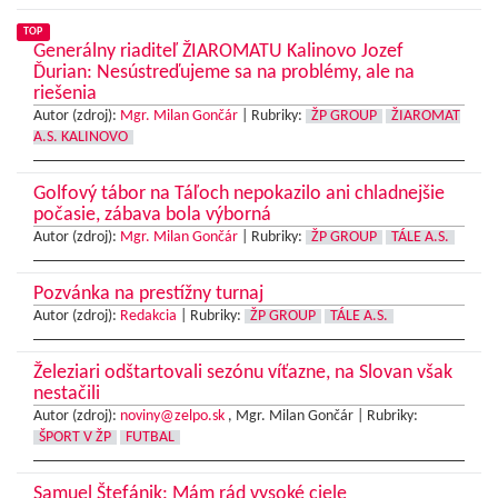
TOP
Generálny riaditeľ ŽIAROMATU Kalinovo Jozef
Ďurian: Nesústreďujeme sa na problémy, ale na
riešenia
Autor (zdroj):
Mgr. Milan Gončár
|
Rubriky:
ŽP GROUP
ŽIAROMAT
A.S. KALINOVO
Golfový tábor na Táľoch nepokazilo ani chladnejšie
počasie, zábava bola výborná
Autor (zdroj):
Mgr. Milan Gončár
|
Rubriky:
ŽP GROUP
TÁLE A.S.
Pozvánka na prestížny turnaj
Autor (zdroj):
Redakcia
|
Rubriky:
ŽP GROUP
TÁLE A.S.
Železiari odštartovali sezónu víťazne, na Slovan však
nestačili
Autor (zdroj):
noviny@zelpo.sk
, Mgr. Milan Gončár |
Rubriky:
ŠPORT V ŽP
FUTBAL
Samuel Štefánik: Mám rád vysoké ciele