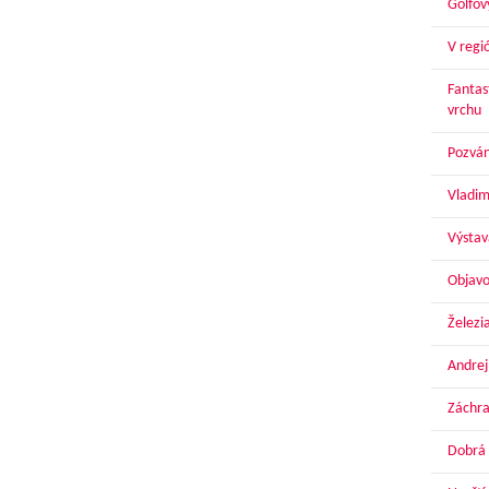
Golfov
V regi
Fantas
vrchu
Pozván
Vladim
Výstav
Objavo
Železi
Andrej
Záchra
Dobrá 