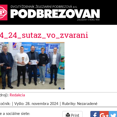
4_24_sutaz_vo_zvarani
droj):
Redakcia
Ročník: | Vyšlo:
28. novembra 2024
|
Rubriky: Nezaradené
e a sociálne siete:
Print