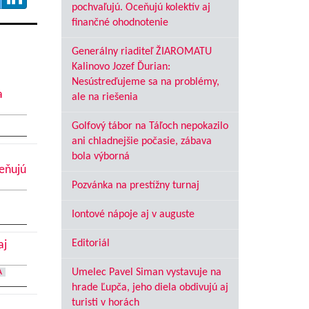
pochvaľujú. Oceňujú kolektív aj
finančné ohodnotenie
Generálny riaditeľ ŽIAROMATU
Kalinovo Jozef Ďurian:
Nesústreďujeme sa na problémy,
a
ale na riešenia
Golfový tábor na Táľoch nepokazilo
ani chladnejšie počasie, zábava
bola výborná
ceňujú
Pozvánka na prestížny turnaj
Iontové nápoje aj v auguste
Editoriál
aj
Umelec Pavel Siman vystavuje na
A
hrade Ľupča, jeho diela obdivujú aj
turisti v horách