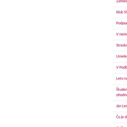
Zamest
Klub 5
Podpor
V nemo
Stredoš
Umelec
V Podbr
Leto n
Študen
ohodn
Ján Le
Čo je 