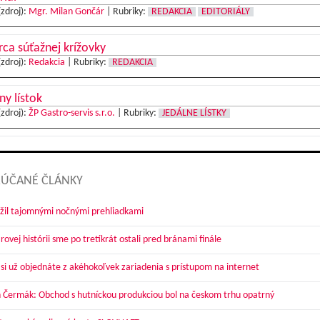
(zdroj):
Mgr. Milan Gončár
|
Rubriky:
REDAKCIA
EDITORIÁLY
ca súťažnej krížovky
(zdroj):
Redakcia
|
Rubriky:
REDAKCIA
ny lístok
(zdroj):
ŽP Gastro-servis s.r.o.
|
Rubriky:
JEDÁLNE LÍSTKY
ÚČANÉ ČLÁNKY
žil tajomnými nočnými prehliadkami
ovej histórii sme po tretíkrát ostali pred bránami finále
 si už objednáte z akéhokoľvek zariadenia s prístupom na internet
 Čermák: Obchod s hutníckou produkciou bol na českom trhu opatrný