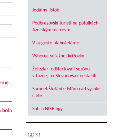
Jedálny lístok
Podbrezovskí turisti na potulkách
Azorskými ostrovmi
V auguste blahoželáme
Výherca súťažnej krížovky
Železiari odštartovali sezónu
víťazne, na Slovan však nestačili
jeme
Samuel Štefánik: Mám rád vysoké
ciele
Súhrn NIKÉ ligy
a bola
GDPR