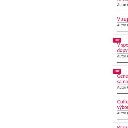
Autor 
V au
Autor 
TOP
V sp
dopy
Autor 
TOP
Gene
sa na
Autor 
Golfo
výbo
Autor 
Pozvá