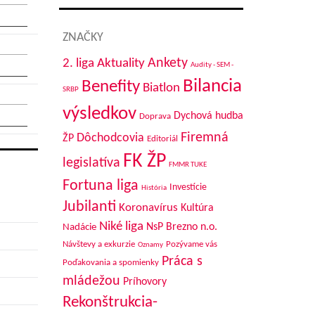
ZNAČKY
Aktuality
Ankety
2. liga
Audity - SEM -
Bilancia
Benefity
Biatlon
SRBP
výsledkov
Dychová hudba
Doprava
Firemná
Dôchodcovia
ŽP
Editoriál
FK ŽP
legislatíva
FMMR TUKE
Fortuna liga
Investície
História
Jubilanti
Koronavírus
Kultúra
Niké liga
NsP Brezno n.o.
Nadácie
Návštevy a exkurzie
Pozývame vás
Oznamy
Práca s
Poďakovania a spomienky
mládežou
Príhovory
Rekonštrukcia-