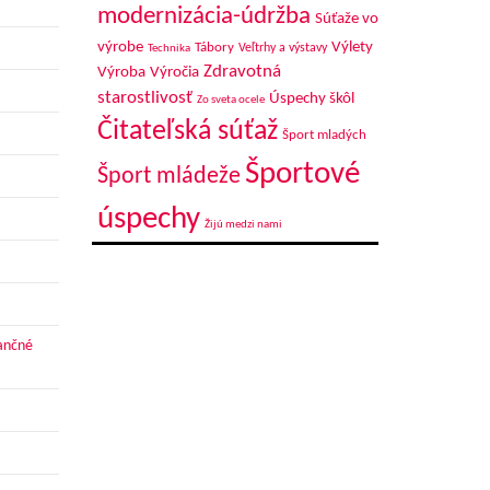
modernizácia-údržba
Súťaže vo
výrobe
Výlety
Tábory
Veľtrhy a výstavy
Technika
Zdravotná
Výroba
Výročia
starostlivosť
Úspechy škôl
Zo sveta ocele
Čitateľská súťaž
Šport mladých
Športové
Šport mládeže
úspechy
Žijú medzi nami
nančné