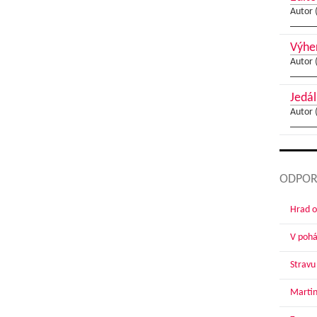
Autor 
Výher
Autor 
Jedál
Autor 
ODPOR
Hrad o
V pohár
Stravu
Martin