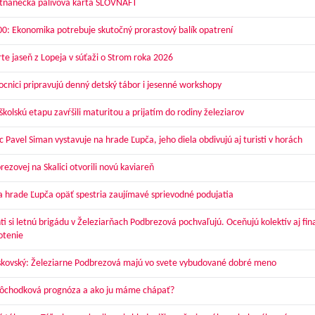
nanecká palivová karta SLOVNAFT
00: Ekonomika potrebuje skutočný prorastový balík opatrení
te jaseň z Lopeja v súťaži o Strom roka 2026
cnici pripravujú denný detský tábor i jesenné workshopy
kolskú etapu zavŕšili maturitou a prijatím do rodiny železiarov
 Pavel Siman vystavuje na hrade Ľupča, jeho diela obdivujú aj turisti v horách
ezovej na Skalici otvorili novú kaviareň
a hrade Ľupča opäť spestria zaujímavé sprievodné podujatia
ti si letnú brigádu v Železiarňach Podbrezová pochvaľujú. Oceňujú kolektív aj fi
otenie
skovský: Železiarne Podbrezová majú vo svete vybudované dobré meno
dôchodková prognóza a ako ju máme chápať?