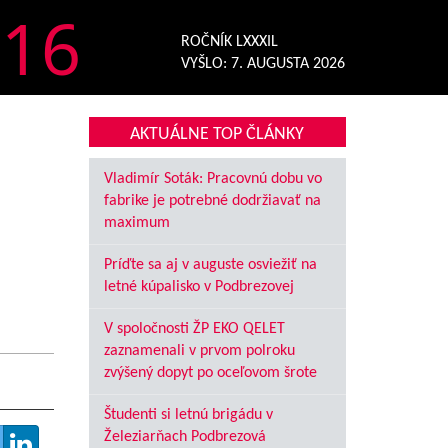
16
ROČNÍK LXXXIL
VYŠLO:
7. AUGUSTA 2026
AKTUÁLNE TOP ČLÁNKY
Vladimír Soták: Pracovnú dobu vo
fabrike je potrebné dodržiavať na
maximum
Príďte sa aj v auguste osviežiť na
letné kúpalisko v Podbrezovej
V spoločnosti ŽP EKO QELET
zaznamenali v prvom polroku
zvýšený dopyt po oceľovom šrote
Študenti si letnú brigádu v
Železiarňach Podbrezová