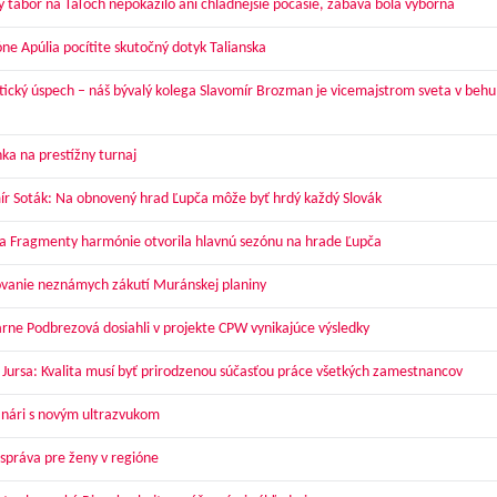
ý tábor na Táľoch nepokazilo ani chladnejšie počasie, zábava bola výborná
óne Apúlia pocítite skutočný dotyk Talianska
tický úspech – náš bývalý kolega Slavomír Brozman je vicemajstrom sveta v behu
ka na prestížny turnaj
ír Soták: Na obnovený hrad Ľupča môže byť hrdý každý Slovák
a Fragmenty harmónie otvorila hlavnú sezónu na hrade Ľupča
vanie neznámych zákutí Muránskej planiny
arne Podbrezová dosiahli v projekte CPW vynikajúce výsledky
 Jursa: Kvalita musí byť prirodzenou súčasťou práce všetkých zamestnancov
nári s novým ultrazvukom
správa pre ženy v regióne