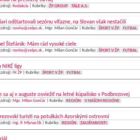
(zdroj):
Redakcia
|
Rubriky:
ŽP GROUP
TÁLE A.S.
iari odštartovali sezónu víťazne, na Slovan však nestačili
(zdroj):
noviny@zelpo.sk
, Mgr. Milan Gončár |
Rubriky:
ŠPORT V ŽP
FUTBAL
l Štefánik: Mám rád vysoké ciele
(zdroj):
noviny@zelpo.sk
, Mgr. Milan Gončár |
Rubriky:
ŠPORT V ŽP
FUTBAL
 NIKÉ ligy
(zdroj):
FK ŽP
|
Rubriky:
ŠPORT V ŽP
FUTBAL
e sa aj v auguste osviežiť na letné kúpalisko v Podbrezovej
(zdroj):
Mgr. Milan Gončár
|
Rubriky:
REGIÓN
V NAŠOM REGIÓNE
ezovskí turisti na potulkách Azorskými ostrovmi
(zdroj):
Ing. P. Mlynarčík
|
Rubriky:
REGIÓN
ZAUJÍMAVOSTI
riál