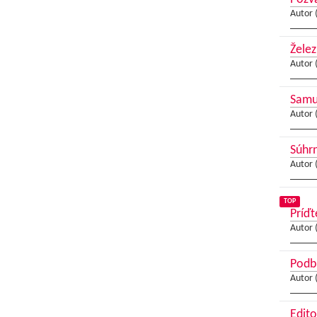
Autor 
Želez
Autor 
Samue
Autor 
Súhrn
Autor 
TOP
Príďt
Autor 
Podbr
Autor 
Edito