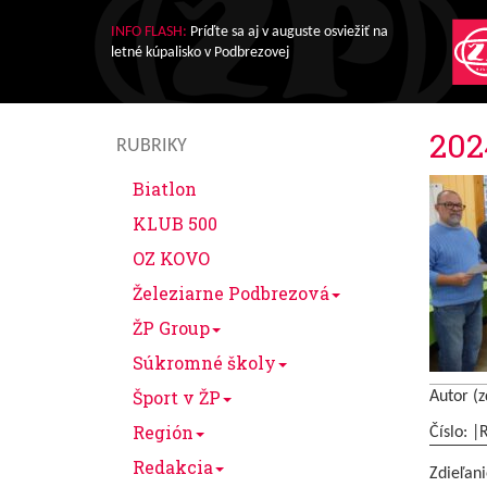
INFO FLASH:
Príďte sa aj v auguste osviežiť na
letné kúpalisko v Podbrezovej
202
RUBRIKY
Biatlon
KLUB 500
OZ KOVO
Železiarne Podbrezová
ŽP Group
Súkromné školy
Šport v ŽP
Autor (z
Región
Číslo: |
Redakcia
Zdieľani