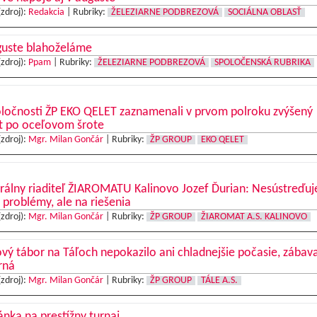
(zdroj):
Redakcia
|
Rubriky:
ŽELEZIARNE PODBREZOVÁ
SOCIÁLNA OBLASŤ
guste blahoželáme
(zdroj):
Ppam
|
Rubriky:
ŽELEZIARNE PODBREZOVÁ
SPOLOČENSKÁ RUBRIKA
oločnosti ŽP EKO QELET zaznamenali v prvom polroku zvýšený
t po oceľovom šrote
(zdroj):
Mgr. Milan Gončár
|
Rubriky:
ŽP GROUP
EKO QELET
rálny riaditeľ ŽIAROMATU Kalinovo Jozef Ďurian: Nesústreďu
 problémy, ale na riešenia
(zdroj):
Mgr. Milan Gončár
|
Rubriky:
ŽP GROUP
ŽIAROMAT A.S. KALINOVO
vý tábor na Táľoch nepokazilo ani chladnejšie počasie, zábav
rná
(zdroj):
Mgr. Milan Gončár
|
Rubriky:
ŽP GROUP
TÁLE A.S.
nka na prestížny turnaj