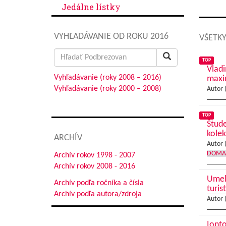
Jedálne lístky
VYHĽADÁVANIE OD ROKU 2016
VŠETKY
Search
TOP
for:
Vladi
Vyhľadávanie (roky 2008 – 2016)
max
Vyhľadávanie (roky 2000 – 2008)
Autor 
TOP
Štude
kolek
ARCHÍV
Autor 
DOMA
Archív rokov 1998 - 2007
Archív rokov 2008 - 2016
Umele
Archív podľa ročníka a čísla
turis
Archív podľa autora/zdroja
Autor 
Ionto