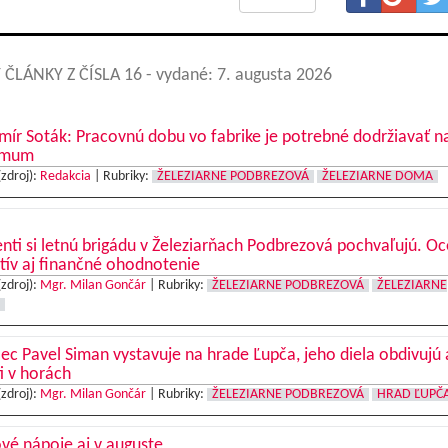
 ČLÁNKY Z ČÍSLA 16
- vydané: 7. augusta 2026
mír Soták: Pracovnú dobu vo fabrike je potrebné dodržiavať n
imum
(zdroj):
Redakcia
|
Rubriky:
ŽELEZIARNE PODBREZOVÁ
ŽELEZIARNE DOMA
nti si letnú brigádu v Železiarňach Podbrezová pochvaľujú. O
tív aj finančné ohodnotenie
(zdroj):
Mgr. Milan Gončár
|
Rubriky:
ŽELEZIARNE PODBREZOVÁ
ŽELEZIARNE
c Pavel Siman vystavuje na hrade Ľupča, jeho diela obdivujú 
ti v horách
(zdroj):
Mgr. Milan Gončár
|
Rubriky:
ŽELEZIARNE PODBREZOVÁ
HRAD ĽUPČ
vé nápoje aj v auguste