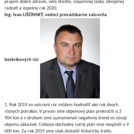
prajem dobré zdravie, veľa šťastia, vzájomnej lásky, zdvojenej
radosti a úspešný rok 2020.
Ing. Ivan LIŠČINSKÝ, vedúci prevádzkarne valcovňa
bezšvíkových rúr
1. Rok 2019 vo valcovni rúr môžem hodnotiť ako rok dvoch
rôznych polrokov. V prvom sme objemový plán prekročili o 2
904 ton a v druhom sme zaznamenali negatívny trend vo vývoji
objemu zákaziek. Celkovo obchodný ročný plán sme nesplnili o 9
000 ton. Za rok 2019 sme však dosiahli historicky tretiu