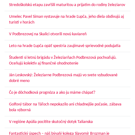
Stredoškolskú etapu zavŕšili maturitou a prijatím do rodiny železiarov
Umelec Pavel Siman vystavuje na hrade Ľupča, jeho diela obdivujú aj
turisti v horách
V Podbrezovej na Skalici otvorili novú kaviareň
Leto na hrade Ľupča opäť spestria zaujímavé sprievodné podujatia
Študenti si letnú brigádu v Železiarňach Podbrezová pochvaľujú.
Oceňujú kolektív aj finančné ohodnotenie
Ján Leskovský: Železiarne Podbrezová majú vo svete vybudované
dobré meno
Čo je dôchodková prognóza a ako ju máme chápať?
Golfový tábor na Táľoch nepokazilo ani chladnejšie počasie, zábava
bola výborná
V regióne Apúlia pocítite skutočný dotyk Talianska
Fantastický úspech – náš bývalý kolega Slavomír Brozman je