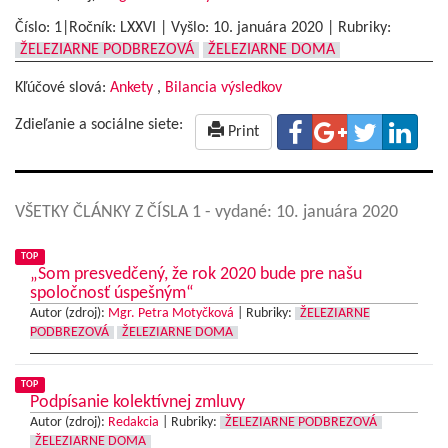
Číslo: 1|Ročník: LXXVI | Vyšlo:
10. januára 2020
|
Rubriky:
ŽELEZIARNE PODBREZOVÁ
ŽELEZIARNE DOMA
Kľúčové slová:
Ankety
,
Bilancia výsledkov
Zdieľanie a sociálne siete:
Print
VŠETKY ČLÁNKY Z ČÍSLA 1
- vydané: 10. januára 2020
TOP
„Som presvedčený, že rok 2020 bude pre našu
spoločnosť úspešným“
Autor (zdroj):
Mgr. Petra Motyčková
|
Rubriky:
ŽELEZIARNE
PODBREZOVÁ
ŽELEZIARNE DOMA
TOP
Podpísanie kolektívnej zmluvy
Autor (zdroj):
Redakcia
|
Rubriky:
ŽELEZIARNE PODBREZOVÁ
ŽELEZIARNE DOMA