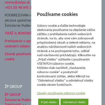
noviny@zelpo.sk
Hrad Ľupča
+421 (0) 48 645 2711
Súkromná spojená škola ŽP
Nadácia Železiarne
Používame cookies
PODBREZOVAN vydáva
Podbrezová
akciová spoločnosť
Hutnícke múzeum
Železiarne Podbrezová
Súbory cookie a ďalšie technológie
ŽP Informatika s.r.o.
sledovania používame na zlepšenie vášho
TIRÁŽ & KONTAKT
ŠK Železiarne Podbrezová
zážitku z prehliadania našich webových
stránok, na to, aby sme vám zobrazovali
Tále a.s.
Prehlásenie o spracovaní
prispôsobený obsah a cielené reklamy, na
osobných údajov
analýzu návštevnosti našich webových
stránok a na pochopenie toho, odkiaľ
Zásady používania súborov
naši návštevníci prichádzajú. Kliknutím na
cookie
„Prijať všetko” súhlasíte s používaním
VŠETKÝCH súborov cookie.
Môžete však navštíviť „Nastavenia
súborov cookie” a poskytnúť
kontrolovaný súhlas, alebo kliknúť na
“Odmietnuť všetko” a odmietnuť všetky
cookie okrem funkčnych.
ŽP GROUP
Zásady používania súborov cookie
ŽP GROUP
Železiarne Podbrezová a.s.
Prijať všetko
Odmietnuť všetko