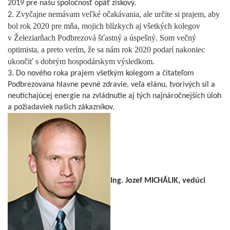
2019 pre našu spoločnosť opäť ziskový.
Zvyčajne nemávam veľké očakávania, ale určite si prajem, aby
2.
bol rok 2020 pre mňa, mojich blízkych aj všetkých kolegov
v Železiarňach Podbrezová šťastný a úspešný. Som večný
optimista, a preto verím, že sa nám rok 2020 podarí nakoniec
ukončiť s dobrým hospodárskym výsledkom.
3. Do nového roka prajem všetkým kolegom a čitateľom
Podbrezovana hlavne pevné zdravie, veľa elánu, tvorivých síl a
neutíchajúcej energie na zvládnutie aj tých najnáročnejších úloh
a požiadaviek našich zákazníkov.
Ing. Jozef MICHÁLIK, vedúci