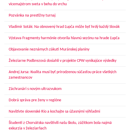
vicemajstrom sveta v behu do vrchu
Pozvánka na prestížny turnaj
Vladimír Soták: Na obnovený hrad Ľupča môže byť hrdý každý Slovák
Výstava Fragmenty harmónie otvorila hlavnú sezónu na hrade Ľupča
Objavovanie neznámych zákutí Muránskej planiny
Železiarne Podbrezová dosiahli v projekte CPW vynikajúce výsledky
Andrej Jursa: Kvalita musí byť prirodzenou súčasťou práce všetkých
zamestnancov
Záchranári s novým ultrazvukom
Dobrá správa pre ženy v regióne
Navštívte slovenské Rio a kochajte sa úžasnými výhľadmi
Študenti z Chorvátska navštívili našu školu, zážitkom bola najmä
exkurzia v železiarňach