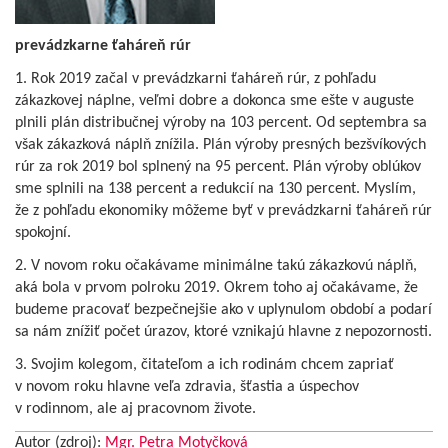
prevádzkarne ťaháreň rúr
1. Rok 2019 začal v prevádzkarni ťaháreň rúr, z pohľadu
zákazkovej náplne, veľmi dobre a dokonca sme ešte v auguste
plnili plán distribučnej výroby na 103 percent. Od septembra sa
však zákazková náplň znížila. Plán výroby presných bezšvíkových
rúr za rok 2019 bol splnený na 95 percent. Plán výroby oblúkov
sme splnili na 138 percent a redukcií na 130 percent. Myslím,
že z pohľadu ekonomiky môžeme byť v prevádzkarni ťaháreň rúr
spokojní.
2. V novom roku očakávame minimálne takú zákazkovú náplň,
aká bola v prvom polroku 2019. Okrem toho aj očakávame, že
budeme pracovať bezpečnejšie ako v uplynulom období a podarí
sa nám znížiť počet úrazov, ktoré vznikajú hlavne z nepozornosti.
3. Svojim kolegom, čitateľom a ich rodinám chcem zapriať
v novom roku hlavne veľa zdravia, šťastia a úspechov
v rodinnom, ale aj pracovnom živote.
Autor (zdroj):
Mgr. Petra Motyčková