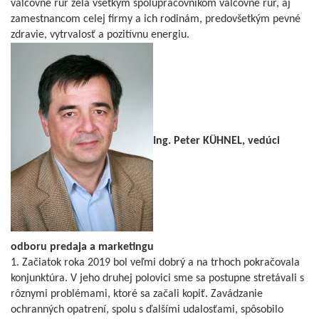
valcovne rúr želá všetkým spolupracovníkom valcovne rúr, aj
zamestnancom celej firmy a ich rodinám, predovšetkým pevné
zdravie, vytrvalosť a pozitívnu energiu.
Ing. Peter KÜHNEL, vedúci
odboru predaja a marketingu
1. Začiatok roka 2019 bol veľmi dobrý a na trhoch pokračovala
konjunktúra. V jeho druhej polovici sme sa postupne stretávali s
rôznymi problémami, ktoré sa začali kopiť. Zavádzanie
ochranných opatrení, spolu s ďalšími udalosťami, spôsobilo