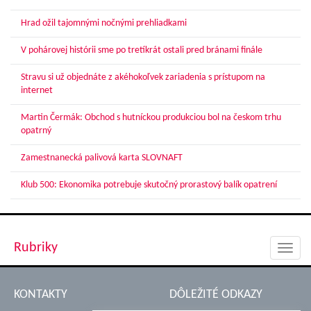
Hrad ožil tajomnými nočnými prehliadkami
V pohárovej histórii sme po tretíkrát ostali pred bránami finále
Stravu si už objednáte z akéhokoľvek zariadenia s prístupom na
internet
Martin Čermák: Obchod s hutníckou produkciou bol na českom trhu
opatrný
Zamestnanecká palivová karta SLOVNAFT
Klub 500: Ekonomika potrebuje skutočný prorastový balík opatrení
Rubriky
Toggl
navig
KONTAKTY
DÔLEŽITÉ ODKAZY