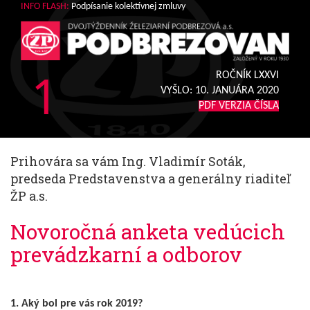
INFO FLASH:
Podpísanie kolektívnej zmluvy
1
ROČNÍK LXXVI
VYŠLO:
10. JANUÁRA 2020
PDF VERZIA ČÍSLA
Prihovára sa vám Ing. Vladimír Soták,
predseda Predstavenstva a generálny riaditeľ
ŽP a.s.
Novoročná anketa vedúcich
prevádzkarní a odborov
1. Aký bol pre vás rok 2019?