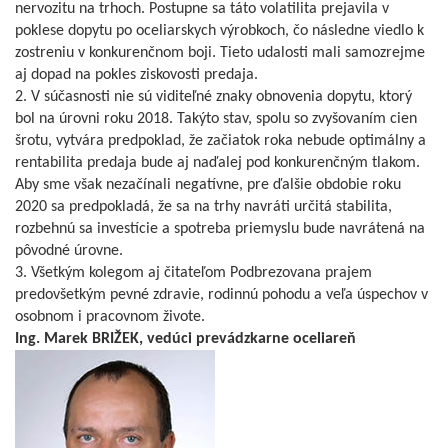
nervozitu na trhoch. Postupne sa táto volatilita prejavila v
poklese dopytu po oceliarskych výrobkoch, čo následne viedlo k
zostreniu v konkurenčnom boji. Tieto udalosti mali samozrejme
aj dopad na pokles ziskovosti predaja.
2. V súčasnosti nie sú viditeľné znaky obnovenia dopytu, ktorý
bol na úrovni roku 2018. Takýto stav, spolu so zvyšovaním cien
šrotu, vytvára predpoklad, že začiatok roka nebude optimálny a
rentabilita predaja bude aj naďalej pod konkurenčným tlakom.
Aby sme však nezačínali negatívne, pre ďalšie obdobie roku
2020 sa predpokladá, že sa na trhy navráti určitá stabilita,
rozbehnú sa investície a spotreba priemyslu bude navrátená na
pôvodné úrovne.
3. Všetkým kolegom aj čitateľom Podbrezovana prajem
predovšetkým pevné zdravie, rodinnú pohodu a veľa úspechov v
osobnom i pracovnom živote.
Ing. Marek BRIŽEK, vedúci prevádzkarne oceliareň