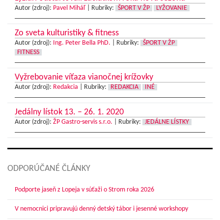
Autor (zdroj):
Pavel Miháľ
|
Rubriky:
ŠPORT V ŽP
LYŽOVANIE
Zo sveta kulturistiky & fitness
Autor (zdroj):
Ing. Peter Bella PhD.
|
Rubriky:
ŠPORT V ŽP
FITNESS
Vyžrebovanie víťaza vianočnej krížovky
Autor (zdroj):
Redakcia
|
Rubriky:
REDAKCIA
INÉ
Jedálny lístok 13. – 26. 1. 2020
Autor (zdroj):
ŽP Gastro-servis s.r.o.
|
Rubriky:
JEDÁLNE LÍSTKY
ODPORÚČANÉ ČLÁNKY
Podporte jaseň z Lopeja v súťaži o Strom roka 2026
V nemocnici pripravujú denný detský tábor i jesenné workshopy