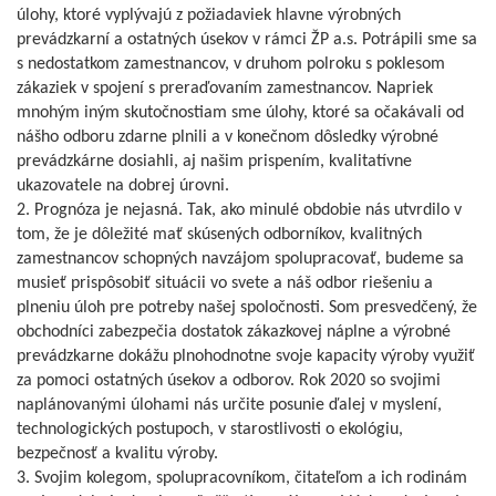
úlohy, ktoré vyplývajú z požiadaviek hlavne výrobných
prevádzkarní a ostatných úsekov v rámci ŽP a.s. Potrápili sme sa
s nedostatkom zamestnancov, v druhom polroku s poklesom
zákaziek v spojení s preraďovaním zamestnancov. Napriek
mnohým iným skutočnostiam sme úlohy, ktoré sa očakávali od
nášho odboru zdarne plnili a v konečnom dôsledky výrobné
prevádzkárne dosiahli, aj našim prispením, kvalitatívne
ukazovatele na dobrej úrovni.
2. Prognóza je nejasná. Tak, ako minulé obdobie nás utvrdilo v
tom, že je dôležité mať skúsených odborníkov, kvalitných
zamestnancov schopných navzájom spolupracovať, budeme sa
musieť prispôsobiť situácii vo svete a náš odbor riešeniu a
plneniu úloh pre potreby našej spoločnosti. Som presvedčený, že
obchodníci zabezpečia dostatok zákazkovej náplne a výrobné
prevádzkarne dokážu plnohodnotne svoje kapacity výroby využiť
za pomoci ostatných úsekov a odborov. Rok 2020 so svojimi
naplánovanými úlohami nás určite posunie ďalej v myslení,
technologických postupoch, v starostlivosti o ekológiu,
bezpečnosť a kvalitu výroby.
3. Svojim kolegom, spolupracovníkom, čitateľom a ich rodinám