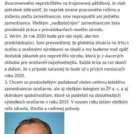
štvorzmenného nepretržitého na trojzmenný päťdňový. Je však
potrebné zdôrazniť, že napriek zmene pracovného režimu a
zníženiu počtu zamestnancov, sme neprepustili ani jedného
zamestnanca. Všetkým „nadbytočným“ zamestnancom bola
ponúknutá práca v prevádzkarňach nového závodu.
2. Verím, že rok 2020 bude pre nás lepší, ako ten
predchádzajúci. Som presvedčený, že globálna situácia na trhu s
oceľou a oceľovými výrobkami sa zlepší a my budeme mať opäť
dostatok zákaziek pre nepretržitú výrobu, ktorá je z viacerých
ohľadov pre oceliareň najvýhodnejšia. Každá kríza sa raz skončí
a dúfam, že v prípade súčasnej to bude už v prvých mesiacoch
roka 2020.
3. Chcem sa predovšetkým poďakovať nielen celému kolektívu
zamestnancov oceliarne, ale aj všetkým kolegom zo ŽP a. s. a aj
dcérskym spoločnostiam, ktoré sa podieľali na dosiahnutých
výsledkoch oceliarne v roku 2019. V novom roku želám všetkým
veľa zdravia, šťastia a rodinnej pohody.