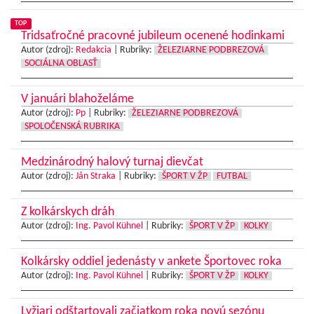
TOP
Tridsaťročné pracovné jubileum ocenené hodinkami
Autor (zdroj):
Redakcia
|
Rubriky:
ŽELEZIARNE PODBREZOVÁ
SOCIÁLNA OBLASŤ
V januári blahoželáme
Autor (zdroj):
Pp
|
Rubriky:
ŽELEZIARNE PODBREZOVÁ
SPOLOČENSKÁ RUBRIKA
Medzinárodný halový turnaj dievčat
Autor (zdroj):
Ján Straka
|
Rubriky:
ŠPORT V ŽP
FUTBAL
Z kolkárskych dráh
Autor (zdroj):
Ing. Pavol Kühnel
|
Rubriky:
ŠPORT V ŽP
KOLKY
Kolkársky oddiel jedenásty v ankete Športovec roka
Autor (zdroj):
Ing. Pavol Kühnel
|
Rubriky:
ŠPORT V ŽP
KOLKY
Lyžiari odštartovali začiatkom roka novú sezónu