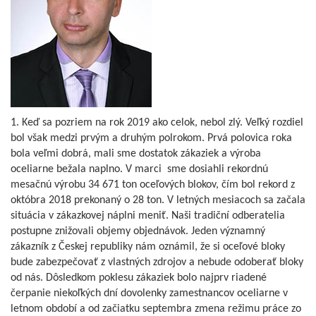
1. Keď sa pozriem na rok 2019 ako celok, nebol zlý. Veľký rozdiel
bol však medzi prvým a druhým polrokom. Prvá polovica roka
bola veľmi dobrá, mali sme dostatok zákaziek a výroba
oceliarne bežala naplno. V marci sme dosiahli rekordnú
mesačnú výrobu 34 671 ton oceľových blokov, čím bol rekord z
októbra 2018 prekonaný o 28 ton. V letných mesiacoch sa začala
situácia v zákazkovej náplni meniť. Naši tradiční odberatelia
postupne znižovali objemy objednávok. Jeden významný
zákazník z Českej republiky nám oznámil, že si oceľové bloky
bude zabezpečovať z vlastných zdrojov a nebude odoberať bloky
od nás. Dôsledkom poklesu zákaziek bolo najprv riadené
čerpanie niekoľkých dní dovolenky zamestnancov oceliarne v
letnom období a od začiatku septembra zmena režimu práce zo