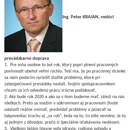
Ing. Peter KRAJAN, vedúci
prevádzkarne doprava
1. Pre mňa osobne to bol rok, ktorý popri plnení pracovných
povinností ubehol veľmi rýchlo. Teší ma, že po pracovnej stránke
sa nám podarilo vyriešiť zložité problémy, ktoré pri
zabezpečovaní prevádzky nastali. Svojim spolupracovníkom
chcem za ich odvedenú prácu vrúcne poďakovať.
2. Aký bude rok 2020 a ako sa v ňom budeme mať, záleží na nás
všetkých. Preto sa snažím v súkromnom aj pracovnom živote
udalosti reálne vnímať, predvídať problémy a pozerať sa
takpovediac trochu aj „za roh“, teda na to, čo ešte nevidno. Je to
aj jedným z dôvodov, prečo si špeciálne očakávania nedávam.
3. Všetkým želám hlavne veľa zdravia, rodinnú pohodu a