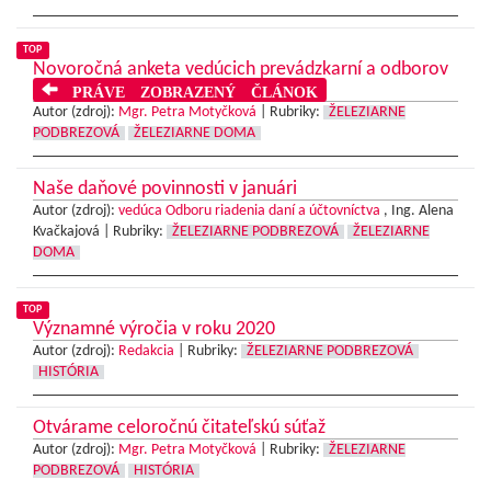
TOP
Novoročná anketa vedúcich prevádzkarní a odborov
PRÁVE ZOBRAZENÝ ČLÁNOK
Autor (zdroj):
Mgr. Petra Motyčková
|
Rubriky:
ŽELEZIARNE
PODBREZOVÁ
ŽELEZIARNE DOMA
Naše daňové povinnosti v januári
Autor (zdroj):
vedúca Odboru riadenia daní a účtovníctva
, Ing. Alena
Kvačkajová |
Rubriky:
ŽELEZIARNE PODBREZOVÁ
ŽELEZIARNE
DOMA
TOP
Významné výročia v roku 2020
Autor (zdroj):
Redakcia
|
Rubriky:
ŽELEZIARNE PODBREZOVÁ
HISTÓRIA
Otvárame celoročnú čitateľskú súťaž
Autor (zdroj):
Mgr. Petra Motyčková
|
Rubriky:
ŽELEZIARNE
PODBREZOVÁ
HISTÓRIA