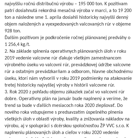
najvyššiu ročnú distribučnú výrobu – 195 000 ton. K pozitívam
patrí dosiahnutá rekordná mesačná výroba v marci, a to 19 200
ton a následne sme 1. apríla dosiahli historicky najvyšší denný
objem naložených a vyexpedovaných valcovaných rúr v objeme
928 ton.
Ďalším pozitívom je podkročenie ročnej plánovanej predváhy o
1 256,4 kg/t.
2. Na základe splnenia operatívnych plánovaných úloh v roku
2019 vedenie valcovne rúr ďakuje všetkým zamestnancom
výrobného úseku vo valcovni rúr, prevádzkovej údržbe valcovne
rúr a ostatným prevádzkarňam a odborom, hlavne obchodnému
úseku, ktorí nám vytvorili v roku 2019 podmienky na atakovanie
tretej historicky najvyššej výroby v histórii valcovne rúr.
3. Rok 2020 z pohľadu objemu zákaziek začal vo valcovni rúr
dobre. Operatívny plán na január bude naplnený a veríme, že
trend sa bude v ďalších mesiacoch roka 2020 zlepšovať. Do
nového roka vstupujeme s predsavzatím úspešného plnenia
všetkých úloh v oblasti výroby, kvality a znižovania nákladov na
výrobu, aj v spolupráci s dcérskou spoločnosťou ŽP VVC s.r.o. K
naplneniu plánovaných úloh a cieľov v roku 2020 vedenie