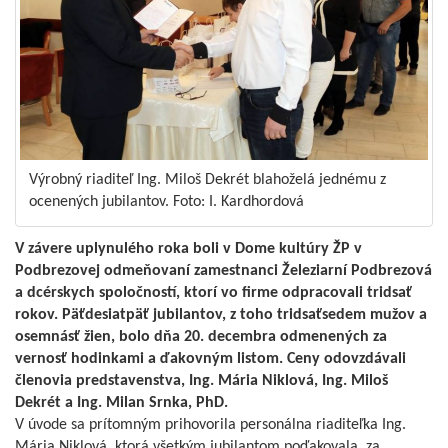
Výrobný riaditeľ Ing. Miloš Dekrét blahoželá jednému z
ocenených jubilantov. Foto: I. Kardhordová
V závere uplynulého roka boli v Dome kultúry ŽP v
Podbrezovej odmeňovaní zamestnanci Železiarní Podbrezová
a dcérskych spoločností, ktorí vo firme odpracovali tridsať
rokov. Päťdesiatpäť jubilantov, z toho tridsaťsedem mužov a
osemnásť žien, bolo dňa 20. decembra odmenených za
vernosť hodinkami a ďakovným listom. Ceny odovzdávali
členovia predstavenstva, Ing. Mária Niklová, Ing. Miloš
Dekrét a Ing. Milan Srnka, PhD.
V úvode sa prítomným prihovorila personálna riaditeľka Ing.
Mária Niklová, ktorá všetkým jubilantom poďakovala, za