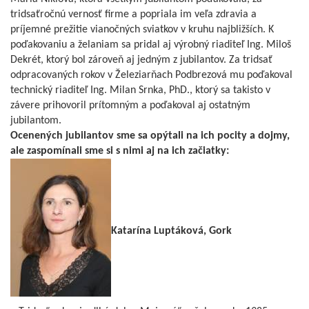
tridsaťročnú vernosť firme a popriala im veľa zdravia a
príjemné prežitie vianočných sviatkov v kruhu najbližších. K
poďakovaniu a želaniam sa pridal aj výrobný riaditeľ Ing. Miloš
Dekrét, ktorý bol zároveň aj jedným z jubilantov. Za tridsať
odpracovaných rokov v Železiarňach Podbrezová mu poďakoval
technický riaditeľ Ing. Milan Srnka, PhD., ktorý sa takisto v
závere prihovoril prítomným a poďakoval aj ostatným
jubilantom.
Ocenených jubilantov sme sa opýtali na ich pocity a dojmy,
ale zaspomínali sme si s nimi aj na ich začiatky:
Katarína Luptáková, Gork