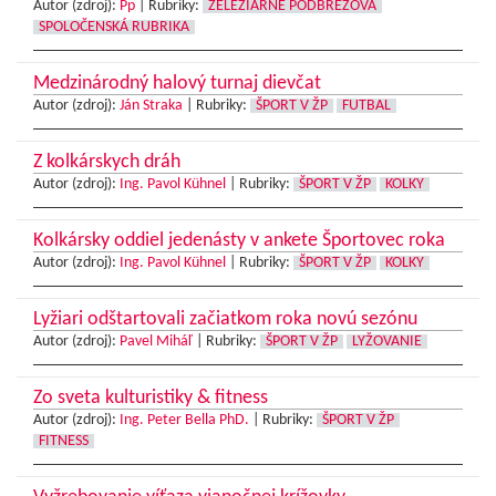
Autor (zdroj):
Pp
|
Rubriky:
ŽELEZIARNE PODBREZOVÁ
SPOLOČENSKÁ RUBRIKA
Medzinárodný halový turnaj dievčat
Autor (zdroj):
Ján Straka
|
Rubriky:
ŠPORT V ŽP
FUTBAL
Z kolkárskych dráh
Autor (zdroj):
Ing. Pavol Kühnel
|
Rubriky:
ŠPORT V ŽP
KOLKY
Kolkársky oddiel jedenásty v ankete Športovec roka
Autor (zdroj):
Ing. Pavol Kühnel
|
Rubriky:
ŠPORT V ŽP
KOLKY
Lyžiari odštartovali začiatkom roka novú sezónu
Autor (zdroj):
Pavel Miháľ
|
Rubriky:
ŠPORT V ŽP
LYŽOVANIE
Zo sveta kulturistiky & fitness
Autor (zdroj):
Ing. Peter Bella PhD.
|
Rubriky:
ŠPORT V ŽP
FITNESS