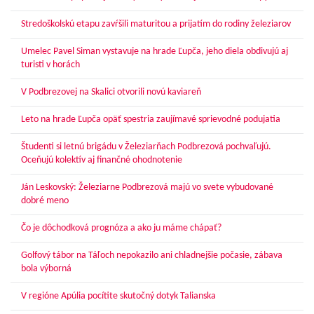
Stredoškolskú etapu zavŕšili maturitou a prijatím do rodiny železiarov
Umelec Pavel Siman vystavuje na hrade Ľupča, jeho diela obdivujú aj
turisti v horách
V Podbrezovej na Skalici otvorili novú kaviareň
Leto na hrade Ľupča opäť spestria zaujímavé sprievodné podujatia
Študenti si letnú brigádu v Železiarňach Podbrezová pochvaľujú.
Oceňujú kolektív aj finančné ohodnotenie
Ján Leskovský: Železiarne Podbrezová majú vo svete vybudované
dobré meno
Čo je dôchodková prognóza a ako ju máme chápať?
Golfový tábor na Táľoch nepokazilo ani chladnejšie počasie, zábava
bola výborná
V regióne Apúlia pocítite skutočný dotyk Talianska