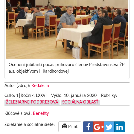
Ocenení jubilanti počas príhovoru členov Predstavenstva ŽP
a.s. objektívom I. Kardhordovej
Autor (zdroj):
Redakcia
Číslo: 1|Ročník: LXXVI | Vyšlo:
10. januára 2020
|
Rubriky:
ŽELEZIARNE PODBREZOVÁ
SOCIÁLNA OBLASŤ
Kľúčové slová:
Benefity
Zdieľanie a sociálne siete:
Print