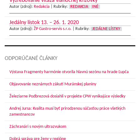
Vyžrebovanie víťaza vianočnej krížovky
Autor (zdroj):
Redakcia
|
Rubriky:
REDAKCIA
INÉ
Jedálny lístok 13. – 26. 1. 2020
Autor (zdroj):
ŽP Gastro-servis s.r.o.
|
Rubriky:
JEDÁLNE LÍSTKY
ODPORÚČANÉ ČLÁNKY
Výstava Fragmenty harmónie otvorila hlavnú sezónu na hrade Ľupča
Objavovanie neznámych zákutí Muránskej planiny
Železiarne Podbrezová dosiahli v projekte CPW vynikajúce výsledky
Andrej Jursa: Kvalita musí byť prirodzenou súčasťou práce všetkých
zamestnancov
Záchranári s novým ultrazvukom
Dobrá správa pre ženy v regióne