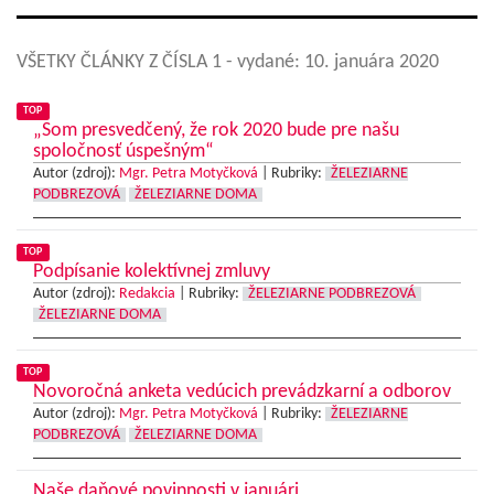
VŠETKY ČLÁNKY Z ČÍSLA 1
- vydané: 10. januára 2020
TOP
„Som presvedčený, že rok 2020 bude pre našu
spoločnosť úspešným“
Autor (zdroj):
Mgr. Petra Motyčková
|
Rubriky:
ŽELEZIARNE
PODBREZOVÁ
ŽELEZIARNE DOMA
TOP
Podpísanie kolektívnej zmluvy
Autor (zdroj):
Redakcia
|
Rubriky:
ŽELEZIARNE PODBREZOVÁ
ŽELEZIARNE DOMA
TOP
Novoročná anketa vedúcich prevádzkarní a odborov
Autor (zdroj):
Mgr. Petra Motyčková
|
Rubriky:
ŽELEZIARNE
PODBREZOVÁ
ŽELEZIARNE DOMA
Naše daňové povinnosti v januári