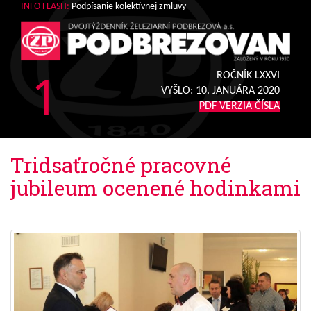
INFO FLASH:
Podpísanie kolektívnej zmluvy
1
ROČNÍK LXXVI
VYŠLO:
10. JANUÁRA 2020
PDF VERZIA ČÍSLA
Tridsaťročné pracovné
jubileum ocenené hodinkami