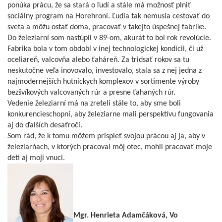
ponúka prácu, že sa stará o ľudí a stále má možnosť plniť
sociálny program na Horehroní. Ľudia tak nemusia cestovať do
sveta a môžu ostať doma, pracovať v takejto úspešnej fabrike.
Do železiarní som nastúpil v 89-om, akurát to bol rok revolúcie.
Fabrika bola v tom období v inej technologickej kondícii, či už
oceliareň, valcovňa alebo ťaháreň. Za tridsať rokov sa tu
neskutočne veľa inovovalo, investovalo, stala sa z nej jedna z
najmodernejších hutníckych komplexov v sortimente výroby
bezšvíkových valcovaných rúr a presne ťahaných rúr.
Vedenie železiarní má na zreteli stále to, aby sme boli
konkurencieschopní, aby železiarne mali perspektívu fungovania
aj do ďalších desaťročí.
Som rád, že k tomu môžem prispieť svojou prácou aj ja, aby v
železiarňach, v ktorých pracoval môj otec, mohli pracovať moje
deti aj moji vnuci.
Mgr. Henrieta Adamčáková, Vo