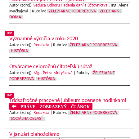
Autor (zdroj):
vedúca Odboru riadenia daní a účtovníctva
, Ing. Alena
Kvačkajová |
Rubriky:
ŽELEZIARNE PODBREZOVÁ
ŽELEZIARNE
DOMA
TOP
Významné výročia v roku 2020
Autor (zdroj):
Redakcia
|
Rubriky:
ŽELEZIARNE PODBREZOVÁ
HISTÓRIA
Otvárame celoročnú čitateľskú súťaž
Autor (zdroj):
Mgr. Petra Motyčková
|
Rubriky:
ŽELEZIARNE
PODBREZOVÁ
HISTÓRIA
TOP
Tridsaťročné pracovné jubileum ocenené hodinkami
PRÁVE ZOBRAZENÝ ČLÁNOK
Autor (zdroj):
Redakcia
|
Rubriky:
ŽELEZIARNE PODBREZOVÁ
SOCIÁLNA OBLASŤ
V januári blahoželáme