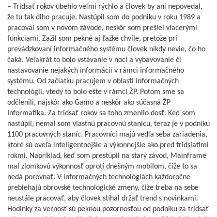
– Tridsať rokov ubehlo veľmi rýchlo a človek by ani nepovedal,
že tu tak dlho pracuje. Nastúpil som do podniku v roku 1989 a
pracoval som v novom závode, neskôr som prešiel viacerými
funkciami. Zažil som pekné aj ťažké chvíle, pretože pri
prevádzkovaní informačného systému človek nikdy nevie, čo ho
čaká. Veľakrát to bolo vstávanie v noci a vybavovanie či
nastavovanie nejakých informácií v rámci informačného
systému. Od začiatku pracujem v oblasti informačných
technológii, vtedy to bolo ešte v rámci ŽP. Potom sme sa
odčlenili, najskôr ako Gamo a neskôr ako súčasná ŽP
Informatika. Za tridsať rokov sa toho zmenilo dosť. Keď som
nastúpil, nemal som vlastnú pracovnú stanicu, teraz je v podniku
1100 pracovných staníc. Pracovníci majú vedľa seba zariadenia,
ktoré sú oveľa inteligentnejšie a výkonnejšie ako pred tridsiatimi
rokmi. Napríklad, keď som prestúpil na starý závod, Mainframe
mal zlomkovú výkonnosť oproti dnešným mobilom, čiže to sa
nedá porovnať. V informačných technológiách každoročne
prebiehajú obrovské technologické zmeny, čiže treba na sebe
neustále pracovať, aby človek stíhal držať trend s novinkami.
Hodinky za vernosť sú peknou pozornosťou od podniku za tridsať