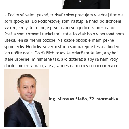
– Pocity sú veľmi pekné, tridsať rokov pracujem v jednej firme a
som spokojná. Do Podbrezovej som nastúpila hneď po skončení
vysokej školy. Je to moje prvé a zároveň jediné zamestnanie.
Prešla som rôznymi funkciami, stále to však bolo v personálnom
úseku, len sa menili pozície. Na každé obdobie mám pekné
spomienky. Hodinky za vernosť ma samozrejme tešia a budem
ich určite nosiť. Do ďalších rokov železiarňam želám, aby boli
stále úspešné, minimálne tak, ako doteraz a aby sa nám vždy
darilo, nielen v práci, ale aj zamestnancom v osobnom živote.
Ing. Miroslav Šteňo, ŽP Informatika