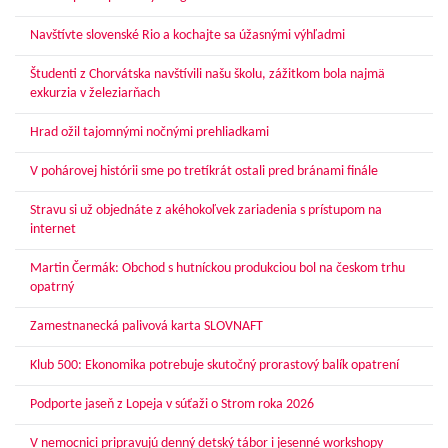
Navštívte slovenské Rio a kochajte sa úžasnými výhľadmi
Študenti z Chorvátska navštívili našu školu, zážitkom bola najmä
exkurzia v železiarňach
Hrad ožil tajomnými nočnými prehliadkami
V pohárovej histórii sme po tretíkrát ostali pred bránami finále
Stravu si už objednáte z akéhokoľvek zariadenia s prístupom na
internet
Martin Čermák: Obchod s hutníckou produkciou bol na českom trhu
opatrný
Zamestnanecká palivová karta SLOVNAFT
Klub 500: Ekonomika potrebuje skutočný prorastový balík opatrení
Podporte jaseň z Lopeja v súťaži o Strom roka 2026
V nemocnici pripravujú denný detský tábor i jesenné workshopy