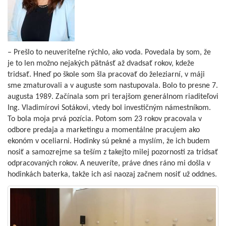
– Prešlo to neuveriteľne rýchlo, ako voda. Povedala by som, že
je to len možno nejakých pätnásť až dvadsať rokov, kdeže
tridsať. Hneď po škole som šla pracovať do železiarní, v máji
sme zmaturovali a v auguste som nastupovala. Bolo to presne 7.
augusta 1989. Začínala som pri terajšom generálnom riaditeľovi
Ing. Vladimírovi Sotákovi, vtedy bol investičným námestníkom.
To bola moja prvá pozícia. Potom som 23 rokov pracovala v
odbore predaja a marketingu a momentálne pracujem ako
ekonóm v oceliarni. Hodinky sú pekné a myslím, že ich budem
nosiť a samozrejme sa teším z takejto milej pozornosti za tridsať
odpracovaných rokov. A neuveríte, práve dnes ráno mi došla v
hodinkách baterka, takže ich asi naozaj začnem nosiť už oddnes.