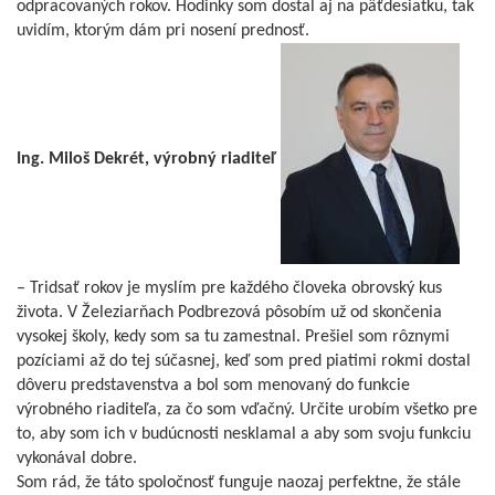
odpracovaných rokov. Hodinky som dostal aj na päťdesiatku, tak
uvidím, ktorým dám pri nosení prednosť.
Ing. Miloš Dekrét, výrobný riaditeľ
– Tridsať rokov je myslím pre každého človeka obrovský kus
života. V Železiarňach Podbrezová pôsobím už od skončenia
vysokej školy, kedy som sa tu zamestnal. Prešiel som rôznymi
pozíciami až do tej súčasnej, keď som pred piatimi rokmi dostal
dôveru predstavenstva a bol som menovaný do funkcie
výrobného riaditeľa, za čo som vďačný. Určite urobím všetko pre
to, aby som ich v budúcnosti nesklamal a aby som svoju funkciu
vykonával dobre.
Som rád, že táto spoločnosť funguje naozaj perfektne, že stále