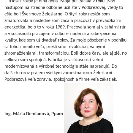
– Tridsať rokov je dlhá doba. Moja púť začala v roku 1985
nástupom na stredné odborné učilište v Podbrezovej, vtedy to
ešte boli Švermove Železiarne. O štyri roky neskôr som
zmaturovala a následne som začala pracovať v prevádzkarni
energetika, bolo to v roku 1989. Pracovala som aj v ťahárni rúr
a v súčasnosti pracujem v odbore riadenia a zabezpečenia
kvality, kde som už dvadsať rokov. Za moje pôsobenie v podniku
sa toho zmenilo veľa, prešli sme revolúciou, valnými
zhromaždeniami, transformáciou. Boli dobré časy, ale aj zlé, no
celkovo som spokojná. Fabrika je v súčasnosti veľmi
modernizovaná a výrobné technológie stále napredujú. Do
ďalších rokov prajem všetkým zamestnancom Železiarní
Podbrezová veľa zdravia, spokojnosti a firme veľa zákaziek.
Ing. Mária Demianová, Ppam