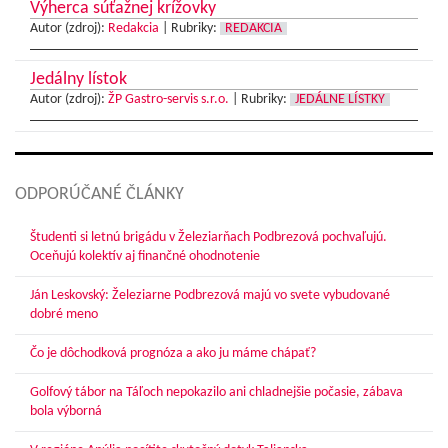
Výherca súťažnej krížovky
Autor (zdroj):
Redakcia
|
Rubriky:
REDAKCIA
Jedálny lístok
Autor (zdroj):
ŽP Gastro-servis s.r.o.
|
Rubriky:
JEDÁLNE LÍSTKY
ODPORÚČANÉ ČLÁNKY
Študenti si letnú brigádu v Železiarňach Podbrezová pochvaľujú.
Oceňujú kolektív aj finančné ohodnotenie
Ján Leskovský: Železiarne Podbrezová majú vo svete vybudované
dobré meno
Čo je dôchodková prognóza a ako ju máme chápať?
Golfový tábor na Táľoch nepokazilo ani chladnejšie počasie, zábava
bola výborná