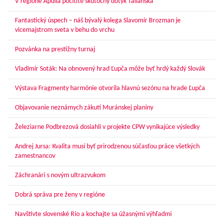
V regióne Apúlia pocítite skutočný dotyk Talianska
Fantastický úspech – náš bývalý kolega Slavomír Brozman je
vicemajstrom sveta v behu do vrchu
Pozvánka na prestížny turnaj
Vladimír Soták: Na obnovený hrad Ľupča môže byť hrdý každý Slovák
Výstava Fragmenty harmónie otvorila hlavnú sezónu na hrade Ľupča
Objavovanie neznámych zákutí Muránskej planiny
Železiarne Podbrezová dosiahli v projekte CPW vynikajúce výsledky
Andrej Jursa: Kvalita musí byť prirodzenou súčasťou práce všetkých
zamestnancov
Záchranári s novým ultrazvukom
Dobrá správa pre ženy v regióne
Navštívte slovenské Rio a kochajte sa úžasnými výhľadmi