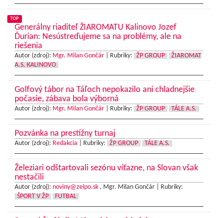
TOP
Generálny riaditeľ ŽIAROMATU Kalinovo Jozef
Ďurian: Nesústreďujeme sa na problémy, ale na
riešenia
Autor (zdroj):
Mgr. Milan Gončár
|
Rubriky:
ŽP GROUP
ŽIAROMAT
A.S. KALINOVO
Golfový tábor na Táľoch nepokazilo ani chladnejšie
počasie, zábava bola výborná
Autor (zdroj):
Mgr. Milan Gončár
|
Rubriky:
ŽP GROUP
TÁLE A.S.
Pozvánka na prestížny turnaj
Autor (zdroj):
Redakcia
|
Rubriky:
ŽP GROUP
TÁLE A.S.
Železiari odštartovali sezónu víťazne, na Slovan však
nestačili
Autor (zdroj):
noviny@zelpo.sk
, Mgr. Milan Gončár |
Rubriky:
ŠPORT V ŽP
FUTBAL