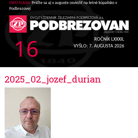
INFO FLASH:
Príďte sa aj v auguste osviežiť na letné kúpalisko v
Podbrezovej
16
ROČNÍK LXXXIL
VYŠLO:
7. AUGUSTA 2026
2025_02_jozef_durian