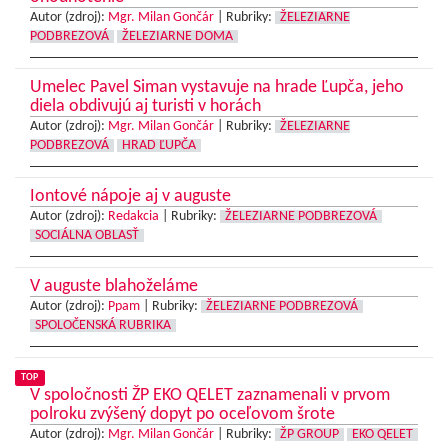
Autor (zdroj):
Mgr. Milan Gončár
|
Rubriky:
ŽELEZIARNE
PODBREZOVÁ
ŽELEZIARNE DOMA
Umelec Pavel Siman vystavuje na hrade Ľupča, jeho
diela obdivujú aj turisti v horách
Autor (zdroj):
Mgr. Milan Gončár
|
Rubriky:
ŽELEZIARNE
PODBREZOVÁ
HRAD ĽUPČA
Iontové nápoje aj v auguste
Autor (zdroj):
Redakcia
|
Rubriky:
ŽELEZIARNE PODBREZOVÁ
SOCIÁLNA OBLASŤ
V auguste blahoželáme
Autor (zdroj):
Ppam
|
Rubriky:
ŽELEZIARNE PODBREZOVÁ
SPOLOČENSKÁ RUBRIKA
TOP
V spoločnosti ŽP EKO QELET zaznamenali v prvom
polroku zvýšený dopyt po oceľovom šrote
Autor (zdroj):
Mgr. Milan Gončár
|
Rubriky:
ŽP GROUP
EKO QELET