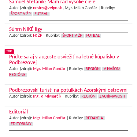
Samuel Štefánik: Mám rád vysoké ciele
Autor (zdroj):
noviny@zelpo.sk
, Mgr. Milan Gončár |
Rubriky:
ŠPORT V ŽP
FUTBAL
Súhrn NIKÉ ligy
Autor (zdroj):
FK ŽP
|
Rubriky:
ŠPORT V ŽP
FUTBAL
TOP
Príďte sa aj v auguste osviežiť na letné kúpalisko v
Podbrezovej
Autor (zdroj):
Mgr. Milan Gončár
|
Rubriky:
REGIÓN
V NAŠOM
REGIÓNE
Podbrezovskí turisti na potulkách Azorskými ostrovmi
Autor (zdroj):
Ing. P. Mlynarčík
|
Rubriky:
REGIÓN
ZAUJÍMAVOSTI
Editoriál
Autor (zdroj):
Mgr. Milan Gončár
|
Rubriky:
REDAKCIA
EDITORIÁLY