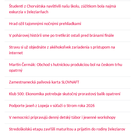
Študenti z Chorvátska navštívili našu školu, zážitkom bola najmä
exkurzia v železiarňach
Hrad ožil tajomnými nočnými prehliadkami
V pohárovej histórii sme po tretíkrát ostali pred bránami finále
Stravu si už objednáte z akéhokoľvek zariadenia s prístupom na
internet
Martin Čermák: Obchod s hutníckou produkciou bol na českom trhu
opatrný
Zamestnanecká palivová karta SLOVNAFT
Klub 500: Ekonomika potrebuje skutočný prorastový balík opatrení
Podporte jaseň z Lopeja v súťaži o Strom roka 2026
V nemocnici pripravujú denný detský tábor i jesenné workshopy
Stredoškolskú etapu zavŕšili maturitou a prijatím do rodiny železiarov