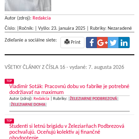
Autor (zdroj):
Redakcia
Číslo: |Ročník: | Vyšlo:
23. januára 2025
|
Rubriky: Nezaradené
Zdieľanie a sociálne siete:
Print
VŠETKY ČLÁNKY Z ČÍSLA 16
- vydané: 7. augusta 2026
TOP
Vladimír Soták: Pracovnú dobu vo fabrike je potrebné
dodržiavať na maximum
Autor (zdroj):
Redakcia
|
Rubriky:
ŽELEZIARNE PODBREZOVÁ
ŽELEZIARNE DOMA
TOP
Študenti si letnú brigádu v Železiarňach Podbrezová
pochvaľujú. Oceňujú kolektív aj finančné
ohodnotenie