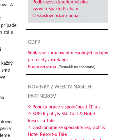
Podbrezovská sedemnástka
zová. A
vyzvala Spartu Praha v
Československom pohári
c
 prípade
m stále
GDPR
á
Súhlas so spracovaním osobných údajov
pre účely zasielania
ť každý
Podbrezovana
[formulár na stiahnutie]
y sme
ova
NOVINKY Z WEBOV NAŠICH
PARTNEROV
bo
⭐ Ponuka práce v spoločnosti ŽP a.s.
⭐ SUPER pobyty Ski, Golf & Hotel
Resort-u Tále
olovici
⭐ Gastronomické špeciality Ski, Golf &
peri v
Hotel Resort-u Tále
udeme