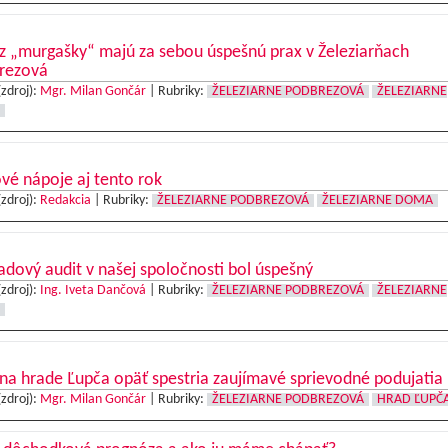
 z „murgašky“ majú za sebou úspešnú prax v Železiarňach
rezová
(zdroj):
Mgr. Milan Gončár
|
Rubriky:
ŽELEZIARNE PODBREZOVÁ
ŽELEZIARNE
vé nápoje aj tento rok
(zdroj):
Redakcia
|
Rubriky:
ŽELEZIARNE PODBREZOVÁ
ŽELEZIARNE DOMA
dový audit v našej spoločnosti bol úspešný
(zdroj):
Ing. Iveta Dančová
|
Rubriky:
ŽELEZIARNE PODBREZOVÁ
ŽELEZIARNE
na hrade Ľupča opäť spestria zaujímavé sprievodné podujatia
(zdroj):
Mgr. Milan Gončár
|
Rubriky:
ŽELEZIARNE PODBREZOVÁ
HRAD ĽUPČ