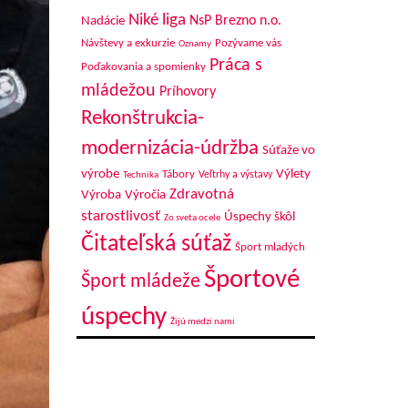
Niké liga
NsP Brezno n.o.
Nadácie
Návštevy a exkurzie
Pozývame vás
Oznamy
Práca s
Poďakovania a spomienky
mládežou
Príhovory
Rekonštrukcia-
modernizácia-údržba
Súťaže vo
výrobe
Výlety
Tábory
Veľtrhy a výstavy
Technika
Zdravotná
Výroba
Výročia
starostlivosť
Úspechy škôl
Zo sveta ocele
Čitateľská súťaž
Šport mladých
Športové
Šport mládeže
úspechy
Žijú medzi nami