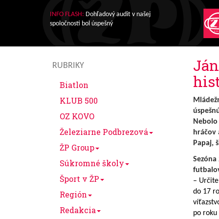
INFO FLASH:
Dohľadový audit v našej
spoločnosti bol úspešný
Ján
RUBRIKY
his
Biatlon
KLUB 500
Mládežn
úspešnú
OZ KOVO
Nebolo 
Železiarne Podbrezová
hráčov 
Papaj, 
ŽP Group
Sezóna 
Súkromné školy
futbalo
Šport v ŽP
– Určite
do 17 r
Región
víťazstv
Redakcia
po roku 