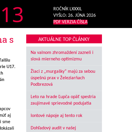
13
ROČNÍK LXXXIL
VYŠLO:
26. JÚNA 2026
PDF VERZIA ČÍSLA
na s
AKTUÁLNE TOP ČLÁNKY
Na valnom zhromaždení zazneli i
slová mierneho optimizmu
alšiu
rie U17.
Žiaci z „murgašky“ majú za sebou
ch
úspešnú prax v Železiarňach
Ján
Podbrezová
Leto na hrade Ľupča opäť spestria
zaujímavé sprievodné podujatia
lapcov
núť aj
Iontové nápoje aj tento rok
ii sme
Dohľadový audit v našej
dokázali