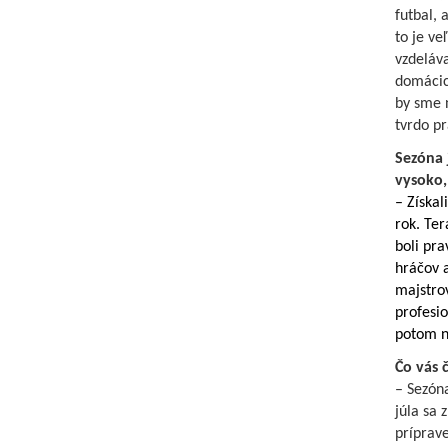
futbal, 
to je ve
vzdeláva
domácich
by sme 
tvrdo p
Sezóna 
vysoko,
– Získal
rok. Ter
boli pra
hráčov a
majstrov
profesio
potom ne
Čo vás 
– Sezóna
júla sa 
príprave