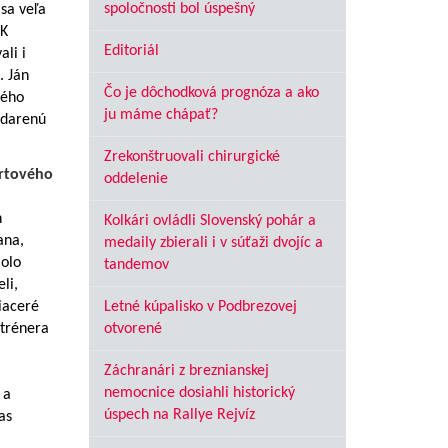
spoločnosti bol úspešný
 sa veľa
FK
Editoriál
li i
. Ján
Čo je dôchodková prognóza a ako
vého
ju máme chápať?
ydarenú
Zrekonštruovali chirurgické
ortového
oddelenie
h
Kolkári ovládli Slovenský pohár a
ana,
medaily zbierali i v súťaži dvojíc a
Bolo
tandemov
li,
iaceré
Letné kúpalisko v Podbrezovej
 trénera
otvorené
Záchranári z breznianskej
nemocnice dosiahli historický
 a
úspech na Rallye Rejvíz
as