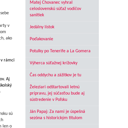
Matej Chovanec vyhral
celoslovenskú súťaž vodičov
 sebe
sanitiek
rty v
Jedálny lístok
ovom
ch, ako
Poďakovanie
Potulky po Tenerife a La Gomera
 v rámci
Výherca súťažnej krížovky
Čas oddychu a zážitkov je tu
ov. Aj
školský
Železiari odštartovali letnú
h
prípravu, jej súčasťou bude aj
sústredenie v Poľsku
Ján Papaj: Za nami je úspešná
nsku sú
sezóna s historickým titulom
ch
m len o