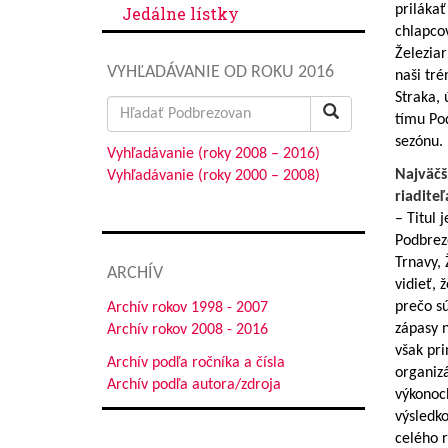
prilákať
Jedálne lístky
chlapco
Železia
VYHĽADÁVANIE OD ROKU 2016
naši tré
Straka,
Search
tímu Po
for:
sezónu.
Vyhľadávanie (roky 2008 – 2016)
Najväčš
Vyhľadávanie (roky 2000 – 2008)
riaditeľ
– Titul 
Podbrezo
Trnavy, 
ARCHÍV
vidieť, 
prečo sú
Archív rokov 1998 - 2007
zápasy 
Archív rokov 2008 - 2016
však pri
Archív podľa ročníka a čísla
organizá
Archív podľa autora/zdroja
výkonoch
výsledko
celého r