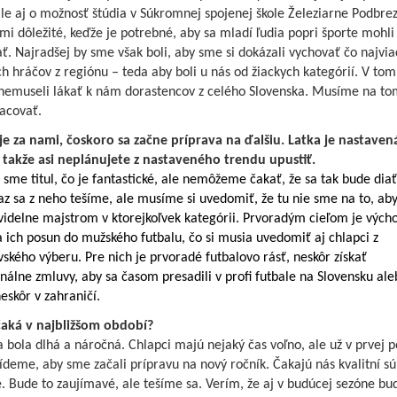
ale aj o možnosť štúdia v Súkromnej spojenej škole Železiarne Podbre
ľmi dôležité, keďže je potrebné, aby sa mladí ľudia popri športe mohli
ť. Najradšej by sme však boli, aby sme si dokázali vychovať čo najvia
 hráčov z regiónu – teda aby boli u nás od žiackych kategórií. V tom
nemuseli lákať k nám dorastencov z celého Slovenska. Musíme na to
racovať.
je za nami, čoskoro sa začne príprava na ďalšiu. Latka je nastaven
 takže asi neplánujete z nastaveného trendu upustiť.
i sme titul, čo je fantastické, ale nemôžeme čakať, že sa tak bude dia
az sa z neho tešíme, ale musíme si uvedomiť, že tu nie sme na to, ab
videlne majstrom v ktorejkoľvek kategórii. Prvoradým cieľom je vých
 ich posun do mužského futbalu, čo si musia uvedomiť aj chlapci z
ského výberu. Pre nich je prvoradé futbalovo rásť, neskôr získať
nálne zmluvy, aby sa časom presadili v profi futbale na Slovensku ale
skôr v zahraničí.
čaká v najbližšom období?
 bola dlhá a náročná. Chlapci majú nejaký čas voľno, ale už v prvej p
zídeme, aby sme začali prípravu na nový ročník. Čakajú nás kvalitní sú
. Bude to zaujímavé, ale tešíme sa. Verím, že aj v budúcej sezóne b