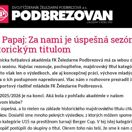
 Papaj: Za nami je úspešná sezó
torickým titulom
ícka futbalová akadémia F
K Železiarne Podbrezová má za sebou ď
 sezónu. Najviac rezonuje, pochopiteľne, majstrovský titul kategó
to však len o výsledkoch, ale aj koncepčnej práci, výchove mladý
a o ich postupnom napredovaní. Viac nám v rozhovore prezradil 
športový riaditeľ mládeže FK Železiarne Podbrezová.
2025/2026 je na konci. Aká bola z pohľadu akadémie v našom
vom klube?
 úspešná, a to nielen na základe historického majstrovského titulu ch
okov. Dosiahli sme mnoho pekných výsledkov, z ktorých môžem spome
o kategórie U15 na prestížnom turnaji Berger Cup. V tej istej kategór
opäť postúpili do skupiny o titul. Okrem toho nás teší, že sme k nám 