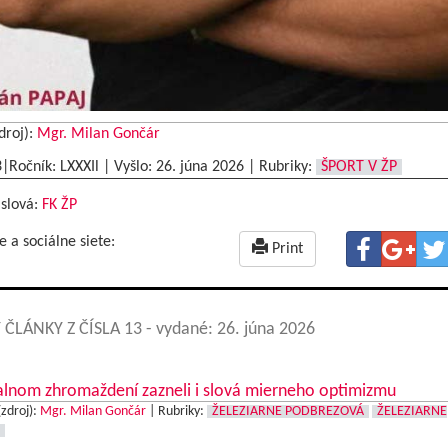
droj):
Mgr. Milan Gončár
3|Ročník: LXXXIl | Vyšlo:
26. júna 2026
|
Rubriky:
ŠPORT V ŽP
 slová:
FK ŽP
e a sociálne siete:
Print
 ČLÁNKY Z ČÍSLA 13
- vydané: 26. júna 2026
alnom zhromaždení zazneli i slová mierneho optimizmu
(zdroj):
Mgr. Milan Gončár
|
Rubriky:
ŽELEZIARNE PODBREZOVÁ
ŽELEZIARNE