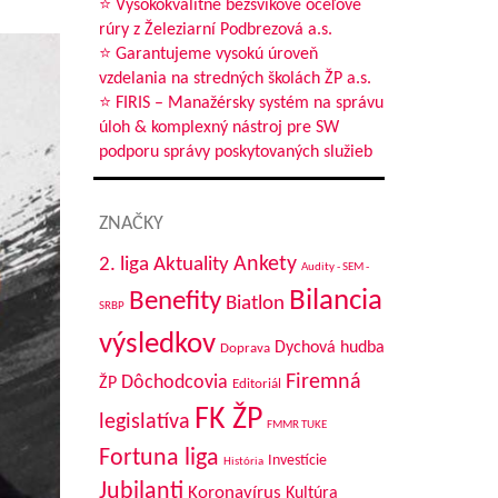
⭐ Vysokokvalitné bezšvíkové oceľové
rúry z Železiarní Podbrezová a.s.
⭐ Garantujeme vysokú úroveň
vzdelania na stredných školách ŽP a.s.
⭐ FIRIS – Manažérsky systém na správu
úloh & komplexný nástroj pre SW
podporu správy poskytovaných služieb
ZNAČKY
Aktuality
Ankety
2. liga
Audity - SEM -
Bilancia
Benefity
Biatlon
SRBP
výsledkov
Dychová hudba
Doprava
Firemná
Dôchodcovia
ŽP
Editoriál
FK ŽP
legislatíva
FMMR TUKE
Fortuna liga
Investície
História
Jubilanti
Koronavírus
Kultúra