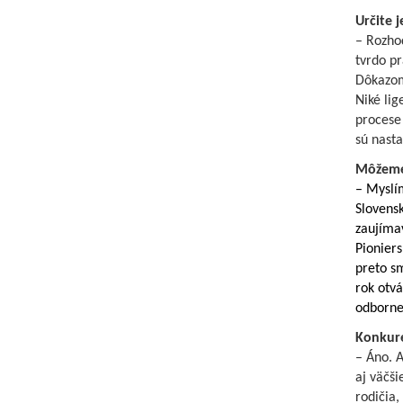
Určite j
– Rozho
tvrdo p
Dôkazom 
Niké lig
procese 
sú nasta
Môžeme
– Myslí
Slovensk
zaujímav
Pioniers
preto sm
rok otv
odbornej
Konkure
– Áno. A
aj väčši
rodičia,