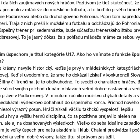
 i ďalších zaujímavých nových hráčov. Pozitívom je tiež skutočnosť, že
v posunulo z mládeže do mužského futbalu, a to buď do prvého tímu 
rne Podbrezová alebo do druholigového Pohronia. Popri tom napredova
neri. Traja z nich prešli k mužskému futbalu a odchádzajú do Pohronia
 úspešný tréner pri sedemnástke, bude súčasťou trénerského štábu pr
dbrezovej. To je jasný dôkaz, že z pohľadu mládeže máme za sebou v
ím úspechom je titul kategórie U17. Ako ho vnímate z funkcie šp
a?
je krásny, navyše historický, keďže je prvý v mládežníckych kategóriác
vej. Keď si uvedomíme, že sme ho dokázali získať v konkurencii Slov
Žiliny či Trenčína, je to obdivuhodné. To svedčí o charaktere hráčov. 
že sú od svojho príchodu k nám v hlavách veľmi dobre nastavení a vede
 práve v Podbrezovej. V minulom ročníku mužstvu chýbali detaily a v
nedokázali výsledkovo dotiahnuť do úspešného konca. Príchod nového
niesol výrazný posun. Hráči získali väčšiu taktickú vyspelosť, lepšiu
ciu hry a vyššiu hernú disciplínu, čo sa pozitívne prejavilo nielen na
, ale aj na dosahovaných výsledkoch. Všetko do seba ideálne zapadlo
m je veľký úspech pre našu akadémiu i klub. Chalani predvádzali poč
očníka veľmi dobré výkony, takže titul si právom zaslúžili.