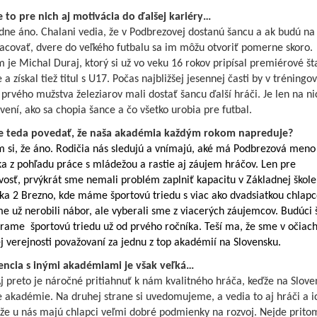
e to pre nich aj motivácia do ďalšej kariéry…
dne áno. Chalani vedia, že v Podbrezovej dostanú šancu a ak budú na
racovať, dvere do veľkého futbalu sa im môžu otvoriť pomerne skoro.
je Michal Duraj, ktorý si už vo veku 16 rokov pripísal premiérové šta
e a získal tiež titul s U17. Počas najbližšej jesennej časti by v tréning
prvého mužstva železiarov mali dostať šancu ďalší hráči. Je len na ni
vení, ako sa chopia šance a čo všetko urobia pre futbal.
 teda povedať, že naša akadémia každým rokom napreduje?
m si, že áno. Rodičia nás sledujú a vnímajú, aké má Podbrezová meno
a z pohľadu práce s mládežou a rastie aj záujem hráčov. Len pre
osť, prvýkrát sme nemali problém zaplniť kapacitu v Základnej škole
ka 2 Brezno, kde máme športovú triedu s viac ako dvadsiatkou chlapc
e už nerobili nábor, ale vyberali sme z viacerých záujemcov. Budúci 
árame športovú triedu už od prvého ročníka. Teší ma, že sme v očiac
 verejnosti považovaní za jednu z top akadémií na Slovensku.
ncia s inými akadémiami je však veľká…
j preto je náročné pritiahnuť k nám kvalitného hráča, keďže na Slove
e akadémie. Na druhej strane si uvedomujeme, a vedia to aj hráči a i
 že u nás majú chlapci veľmi dobré podmienky na rozvoj. Nejde prito