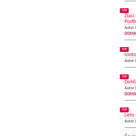
TOP
Žiaci
Podb
Autor 
DOMA
TOP
Ionto
Autor 
TOP
Dohľa
Autor 
DOMA
TOP
Leto 
Autor 