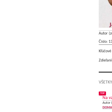
Autor (z
Číslo: 1
Kľúčové
Zdieľani
VŠETKY
TOP
Na v
Autor 
DOMA