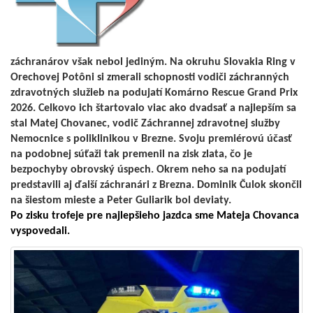
záchranárov však nebol jediným. Na okruhu Slovakia Ring v
Orechovej Potôni si zmerali schopnosti vodiči záchranných
zdravotných služieb na podujatí Komárno Rescue Grand Prix
2026. Celkovo ich štartovalo viac ako dvadsať a najlepším sa
stal Matej Chovanec, vodič Záchrannej zdravotnej služby
Nemocnice s poliklinikou v Brezne. Svoju premiérovú účasť
na podobnej súťaži tak premenil na zisk zlata, čo je
bezpochyby obrovský úspech. Okrem neho sa na podujatí
predstavili aj ďalší záchranári z Brezna. Dominik Čulok skončil
na šiestom mieste a Peter Guliarik bol deviaty.
Po zisku trofeje pre najlepšieho jazdca sme Mateja Chovanca
vyspovedali.