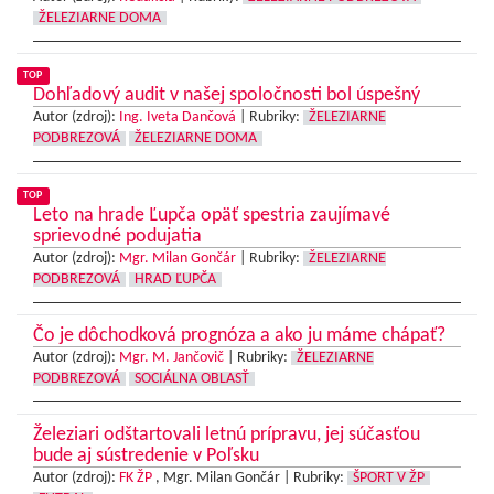
ŽELEZIARNE DOMA
TOP
Dohľadový audit v našej spoločnosti bol úspešný
Autor (zdroj):
Ing. Iveta Dančová
|
Rubriky:
ŽELEZIARNE
PODBREZOVÁ
ŽELEZIARNE DOMA
TOP
Leto na hrade Ľupča opäť spestria zaujímavé
sprievodné podujatia
Autor (zdroj):
Mgr. Milan Gončár
|
Rubriky:
ŽELEZIARNE
PODBREZOVÁ
HRAD ĽUPČA
Čo je dôchodková prognóza a ako ju máme chápať?
Autor (zdroj):
Mgr. M. Jančovič
|
Rubriky:
ŽELEZIARNE
PODBREZOVÁ
SOCIÁLNA OBLASŤ
Železiari odštartovali letnú prípravu, jej súčasťou
bude aj sústredenie v Poľsku
Autor (zdroj):
FK ŽP
, Mgr. Milan Gončár |
Rubriky:
ŠPORT V ŽP