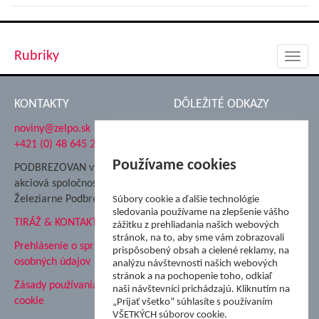
Rubriky
Toggl
navig
KONTAKTY
DÔLEŽITÉ ODKAZY
noviny@zelpo.sk
Hrad Ľupča
+421 (0) 48 645 2711
Súkromná spojená škola ŽP
Nadácia Železiarne
Používame cookies
PODBREZOVAN vydáva
Podbrezová
akciová spoločnosť
Hutnícke múzeum
Železiarne Podbrezová
Súbory cookie a ďalšie technológie
ŽP Informatika s.r.o.
sledovania používame na zlepšenie vášho
TIRÁŽ & KONTAKT
ŠK Železiarne Podbrezová
zážitku z prehliadania našich webových
Tále a.s.
stránok, na to, aby sme vám zobrazovali
Prehlásenie o spracovaní
prispôsobený obsah a cielené reklamy, na
osobných údajov
analýzu návštevnosti našich webových
stránok a na pochopenie toho, odkiaľ
Zásady používania súborov
naši návštevníci prichádzajú. Kliknutím na
cookie
„Prijať všetko” súhlasíte s používaním
VŠETKÝCH súborov cookie.