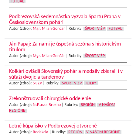
FUTBAL
Podbrezovská sedemnástka vyzvala Spartu Praha v
Československom pohári
Autor (zdroj):
Mgr. Milan Gončár
|
Rubriky:
ŠPORT V ŽP
FUTBAL
Ján Papaj: Za nami je úspešná sezóna s historickým
titulom
Autor (zdroj):
Mgr. Milan Gončár
|
Rubriky:
ŠPORT V ŽP
Kolkári ovládli Slovenský pohár a medaily zbierali i v
súťaži dvojíc a tandemov
Autor (zdroj):
ŠK ŽP
|
Rubriky:
ŠPORT V ŽP
KOLKY
Zrekonštruovali chirurgické oddelenie
Autor (zdroj):
NsP.,n.o. Brezno
|
Rubriky:
REGIÓN
V NAŠOM
REGIÓNE
Letné kúpalisko v Podbrezovej otvorené
Autor (zdroj):
Redakcia
|
Rubriky:
REGIÓN
V NAŠOM REGIÓNE