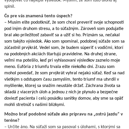
vybojovať čo najlepší výsledok. Myslím, že som túto úlohu aj
splnil.
Čo pre vás znamená tento úspech?
– Musím ešte podotknúť, že som chcel preveriť svoje schopnosti
pod iným druhom stresu, a to súťažným. Zároveň som podujatie
bral ako príležitosť zabaviť sa a užiť si ho. Priznám sa, nečakal
som takýto výsledok. Ako som spomínal, podobnej súťaže som sa
zúčastnil prvýkrát. Vedel som, že budem súperiť s vodičmi, ktorí
na podobných akciách štartujú pravidelne. Na druhej strane,
veľmi ma potešilo, keď pri vyhlasovaní výsledkov zaznelo moje
meno. Eufória z triumfu trvala ešte niekoľko dní. Zrazu som
mohol povedať, že som prvýkrát vyhral nejakú súťaž. Keď sa nad
všetkým s odstupom času zamyslím, tento triumf ma utvrdil v
myšlienke, ktorej sa snažím neustále držať. Záchrana života sa
skladá z viacerých úloh a jednou z nich je plynulo a bezpečne
doviezť pacienta i celú posádku sanitky domov, aby sme sa opäť
mohli stretnúť s našimi blízkymi.
Možno brať podobné súťaže ako prípravu na „ostrú jazdu“ v
teréne?
– Určite áno. Na súťaži som sa pasoval s úlohami, s ktorými sa