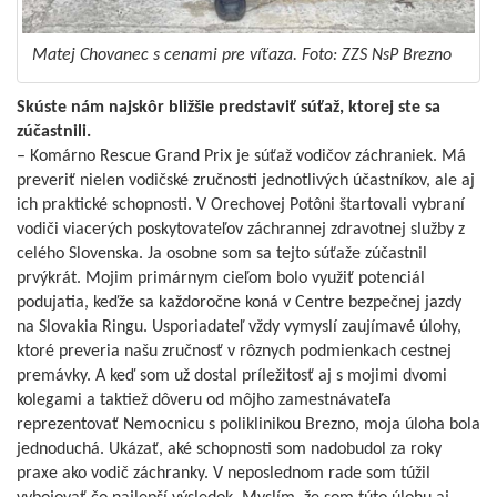
Matej Chovanec s cenami pre víťaza. Foto: ZZS NsP Brezno
Skúste nám najskôr bližšie predstaviť súťaž, ktorej ste sa
zúčastnili.
– Komárno Rescue Grand Prix je súťaž vodičov záchraniek. Má
preveriť nielen vodičské zručnosti jednotlivých účastníkov, ale aj
ich praktické schopnosti. V Orechovej Potôni štartovali vybraní
vodiči viacerých poskytovateľov záchrannej zdravotnej služby z
celého Slovenska. Ja osobne som sa tejto súťaže zúčastnil
prvýkrát. Mojim primárnym cieľom bolo využiť potenciál
podujatia, keďže sa každoročne koná v Centre bezpečnej jazdy
na Slovakia Ringu. Usporiadateľ vždy vymyslí zaujímavé úlohy,
ktoré preveria našu zručnosť v rôznych podmienkach cestnej
premávky. A keď som už dostal príležitosť aj s mojimi dvomi
kolegami a taktiež dôveru od môjho zamestnávateľa
reprezentovať Nemocnicu s poliklinikou Brezno, moja úloha bola
jednoduchá. Ukázať, aké schopnosti som nadobudol za roky
praxe ako vodič záchranky. V neposlednom rade som túžil