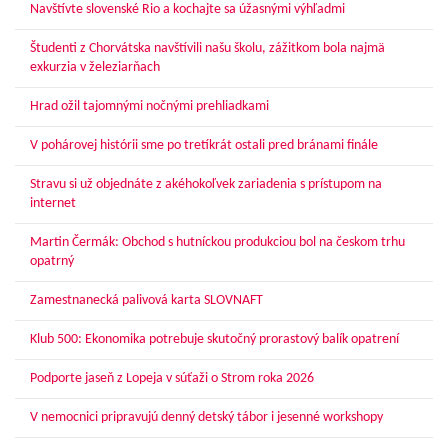
Navštívte slovenské Rio a kochajte sa úžasnými výhľadmi
Študenti z Chorvátska navštívili našu školu, zážitkom bola najmä
exkurzia v železiarňach
Hrad ožil tajomnými nočnými prehliadkami
V pohárovej histórii sme po tretíkrát ostali pred bránami finále
Stravu si už objednáte z akéhokoľvek zariadenia s prístupom na
internet
Martin Čermák: Obchod s hutníckou produkciou bol na českom trhu
opatrný
Zamestnanecká palivová karta SLOVNAFT
Klub 500: Ekonomika potrebuje skutočný prorastový balík opatrení
Podporte jaseň z Lopeja v súťaži o Strom roka 2026
V nemocnici pripravujú denný detský tábor i jesenné workshopy