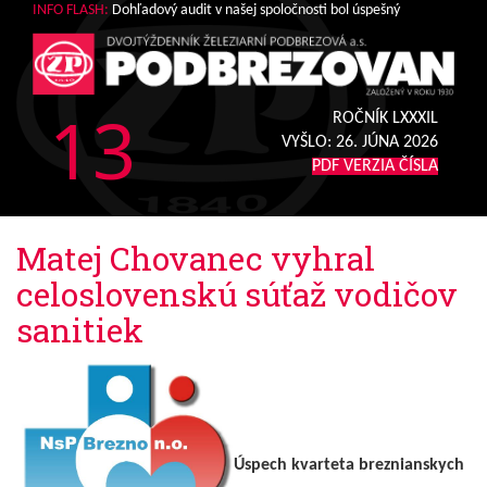
INFO FLASH:
Dohľadový audit v našej spoločnosti bol úspešný
13
ROČNÍK LXXXIL
VYŠLO:
26. JÚNA 2026
PDF VERZIA ČÍSLA
Matej Chovanec vyhral
celoslovenskú súťaž vodičov
sanitiek
Úspech kvarteta breznianskych