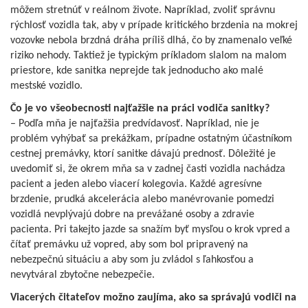
môžem stretnúť v reálnom živote. Napríklad, zvoliť správnu
rýchlosť vozidla tak, aby v prípade kritického brzdenia na mokrej
vozovke nebola brzdná dráha príliš dlhá, čo by znamenalo veľké
riziko nehody. Taktiež je typickým príkladom slalom na malom
priestore, kde sanitka neprejde tak jednoducho ako malé
mestské vozidlo.
Čo je vo všeobecnosti najťažšie na práci vodiča sanitky?
– Podľa mňa je najťažšia predvídavosť. Napríklad, nie je
problém vyhýbať sa prekážkam, prípadne ostatným účastníkom
cestnej premávky, ktorí sanitke dávajú prednosť. Dôležité je
uvedomiť si, že okrem mňa sa v zadnej časti vozidla nachádza
pacient a jeden alebo viacerí kolegovia. Každé agresívne
brzdenie, prudká akcelerácia alebo manévrovanie pomedzi
vozidlá nevplývajú dobre na prevážané osoby a zdravie
pacienta. Pri takejto jazde sa snažím byť mysľou o krok vpred a
čítať premávku už vopred, aby som bol pripravený na
nebezpečnú situáciu a aby som ju zvládol s ľahkosťou a
nevytváral zbytočne nebezpečie.
Viacerých čitateľov možno zaujíma, ako sa správajú vodiči na