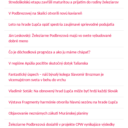
Stredoškolskú etapu zavŕšili maturitou a prijatím do rodiny železiarov
V Podbrezovej na Skalici otvorili novú kaviareň
Leto na hrade Ľupča opäť spestria zaujímavé sprievodné podujatia
Ján Leskovský: Železiarne Podbrezová majú vo svete vybudované
dobré meno
Čo je dôchodková prognóza a ako ju máme chápať?
V regióne Apúlia pocítite skutočný dotyk Talianska
Fantastický úspech – náš bývalý kolega Slavomír Brozman je
vicemajstrom sveta v behu do vrchu
Vladimír Soták: Na obnovený hrad Ľupča môže byť hrdý každý Slovák
Výstava Fragmenty harmónie otvorila hlavnú sezónu na hrade Ľupča
Objavovanie neznámych zákutí Muránskej planiny
Železiarne Podbrezová dosiahli v projekte CPW vynikajúce výsledky