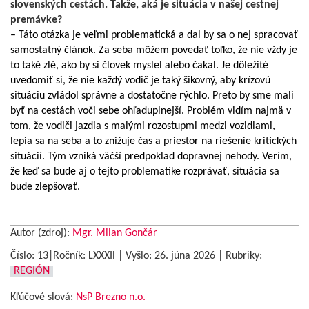
slovenských cestách. Takže, aká je situácia v našej cestnej
premávke?
– Táto otázka je veľmi problematická a dal by sa o nej spracovať
samostatný článok. Za seba môžem povedať toľko, že nie vždy je
to také zlé, ako by si človek myslel alebo čakal. Je dôležité
uvedomiť si, že nie každý vodič je taký šikovný, aby krízovú
situáciu zvládol správne a dostatočne rýchlo. Preto by sme mali
byť na cestách voči sebe ohľaduplnejší. Problém vidím najmä v
tom, že vodiči jazdia s malými rozostupmi medzi vozidlami,
lepia sa na seba a to znižuje čas a priestor na riešenie kritických
situácií. Tým vzniká väčší predpoklad dopravnej nehody. Verím,
že keď sa bude aj o tejto problematike rozprávať, situácia sa
bude zlepšovať.
Autor (zdroj):
Mgr. Milan Gončár
Číslo: 13|Ročník: LXXXIl | Vyšlo:
26. júna 2026
|
Rubriky:
REGIÓN
Kľúčové slová:
NsP Brezno n.o.