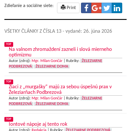
Zdieľanie a sociálne siete:
Print
VŠETKY ČLÁNKY Z ČÍSLA 13
- vydané: 26. júna 2026
TOP
Na valnom zhromaždení zazneli i slová mierneho
optimizmu
Autor (zdroj):
Mgr. Milan Gončár
|
Rubriky:
ŽELEZIARNE
PODBREZOVÁ
ŽELEZIARNE DOMA
TOP
Žiaci z „murgašky“ majú za sebou úspešnú prax v
Železiarňach Podbrezová
Autor (zdroj):
Mgr. Milan Gončár
|
Rubriky:
ŽELEZIARNE
PODBREZOVÁ
ŽELEZIARNE DOMA
TOP
Iontové nápoje aj tento rok
Autor (zdroj):
Redakcia
|
Rubriky:
ŽELEZIARNE PODBREZOVÁ