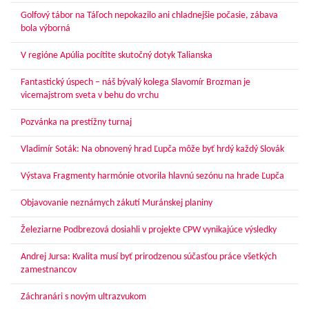
Golfový tábor na Táľoch nepokazilo ani chladnejšie počasie, zábava
bola výborná
V regióne Apúlia pocítite skutočný dotyk Talianska
Fantastický úspech – náš bývalý kolega Slavomír Brozman je
vicemajstrom sveta v behu do vrchu
Pozvánka na prestížny turnaj
Vladimír Soták: Na obnovený hrad Ľupča môže byť hrdý každý Slovák
Výstava Fragmenty harmónie otvorila hlavnú sezónu na hrade Ľupča
Objavovanie neznámych zákutí Muránskej planiny
Železiarne Podbrezová dosiahli v projekte CPW vynikajúce výsledky
Andrej Jursa: Kvalita musí byť prirodzenou súčasťou práce všetkých
zamestnancov
Záchranári s novým ultrazvukom