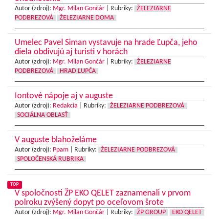
Autor (zdroj):
Mgr. Milan Gončár
|
Rubriky:
ŽELEZIARNE
PODBREZOVÁ
ŽELEZIARNE DOMA
Umelec Pavel Siman vystavuje na hrade Ľupča, jeho
diela obdivujú aj turisti v horách
Autor (zdroj):
Mgr. Milan Gončár
|
Rubriky:
ŽELEZIARNE
PODBREZOVÁ
HRAD ĽUPČA
Iontové nápoje aj v auguste
Autor (zdroj):
Redakcia
|
Rubriky:
ŽELEZIARNE PODBREZOVÁ
SOCIÁLNA OBLASŤ
V auguste blahoželáme
Autor (zdroj):
Ppam
|
Rubriky:
ŽELEZIARNE PODBREZOVÁ
SPOLOČENSKÁ RUBRIKA
TOP
V spoločnosti ŽP EKO QELET zaznamenali v prvom
polroku zvýšený dopyt po oceľovom šrote
Autor (zdroj):
Mgr. Milan Gončár
|
Rubriky:
ŽP GROUP
EKO QELET