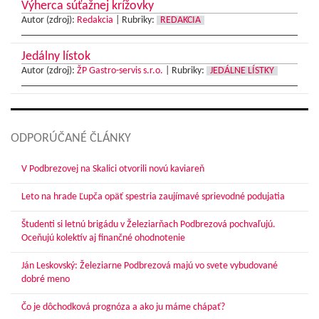
Výherca súťažnej krížovky
Autor (zdroj):
Redakcia
|
Rubriky:
REDAKCIA
Jedálny lístok
Autor (zdroj):
ŽP Gastro-servis s.r.o.
|
Rubriky:
JEDÁLNE LÍSTKY
ODPORÚČANÉ ČLÁNKY
V Podbrezovej na Skalici otvorili novú kaviareň
Leto na hrade Ľupča opäť spestria zaujímavé sprievodné podujatia
Študenti si letnú brigádu v Železiarňach Podbrezová pochvaľujú.
Oceňujú kolektív aj finančné ohodnotenie
Ján Leskovský: Železiarne Podbrezová majú vo svete vybudované
dobré meno
Čo je dôchodková prognóza a ako ju máme chápať?