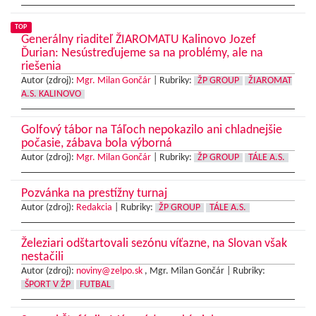
TOP
Generálny riaditeľ ŽIAROMATU Kalinovo Jozef
Ďurian: Nesústreďujeme sa na problémy, ale na
riešenia
Autor (zdroj):
Mgr. Milan Gončár
|
Rubriky:
ŽP GROUP
ŽIAROMAT
A.S. KALINOVO
Golfový tábor na Táľoch nepokazilo ani chladnejšie
počasie, zábava bola výborná
Autor (zdroj):
Mgr. Milan Gončár
|
Rubriky:
ŽP GROUP
TÁLE A.S.
Pozvánka na prestížny turnaj
Autor (zdroj):
Redakcia
|
Rubriky:
ŽP GROUP
TÁLE A.S.
Železiari odštartovali sezónu víťazne, na Slovan však
nestačili
Autor (zdroj):
noviny@zelpo.sk
, Mgr. Milan Gončár |
Rubriky:
ŠPORT V ŽP
FUTBAL