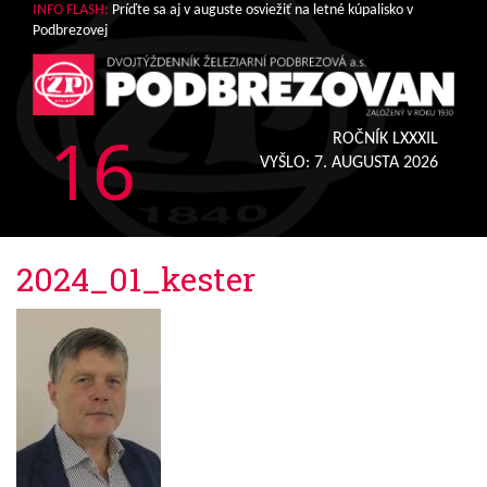
INFO FLASH:
Príďte sa aj v auguste osviežiť na letné kúpalisko v
Podbrezovej
16
ROČNÍK LXXXIL
VYŠLO:
7. AUGUSTA 2026
2024_01_kester