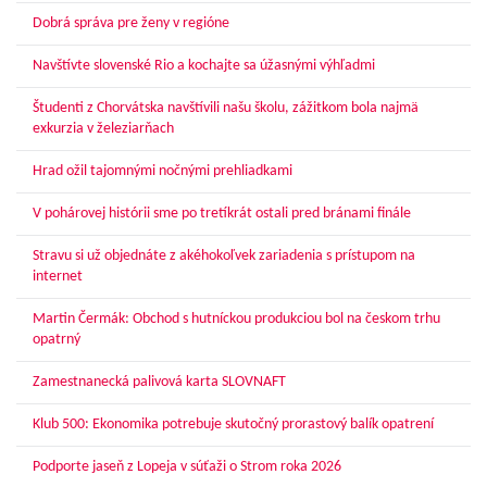
Dobrá správa pre ženy v regióne
Navštívte slovenské Rio a kochajte sa úžasnými výhľadmi
Študenti z Chorvátska navštívili našu školu, zážitkom bola najmä
exkurzia v železiarňach
Hrad ožil tajomnými nočnými prehliadkami
V pohárovej histórii sme po tretíkrát ostali pred bránami finále
Stravu si už objednáte z akéhokoľvek zariadenia s prístupom na
internet
Martin Čermák: Obchod s hutníckou produkciou bol na českom trhu
opatrný
Zamestnanecká palivová karta SLOVNAFT
Klub 500: Ekonomika potrebuje skutočný prorastový balík opatrení
Podporte jaseň z Lopeja v súťaži o Strom roka 2026