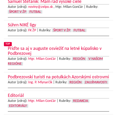
Samuel Štefánik: Mám rád vysoké ciele
Autor (zdroj):
noviny@zelpo.sk
, Mgr. Milan Gončár |
Rubriky:
ŠPORT V ŽP
FUTBAL
Súhrn NIKÉ ligy
Autor (zdroj):
FK ŽP
|
Rubriky:
ŠPORT V ŽP
FUTBAL
TOP
Príďte sa aj v auguste osviežiť na letné kúpalisko v
Podbrezovej
Autor (zdroj):
Mgr. Milan Gončár
|
Rubriky:
REGIÓN
V NAŠOM
REGIÓNE
Podbrezovskí turisti na potulkách Azorskými ostrovmi
Autor (zdroj):
Ing. P. Mlynarčík
|
Rubriky:
REGIÓN
ZAUJÍMAVOSTI
Editoriál
Autor (zdroj):
Mgr. Milan Gončár
|
Rubriky:
REDAKCIA
EDITORIÁLY