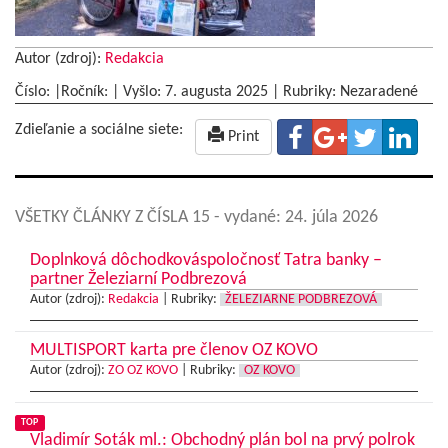
Autor (zdroj):
Redakcia
Číslo: |Ročník: | Vyšlo:
7. augusta 2025
|
Rubriky: Nezaradené
Zdieľanie a sociálne siete:
Print
VŠETKY ČLÁNKY Z ČÍSLA 15
- vydané: 24. júla 2026
Doplnková dôchodkováspoločnosť Tatra banky –
partner Železiarní Podbrezová
Autor (zdroj):
Redakcia
|
Rubriky:
ŽELEZIARNE PODBREZOVÁ
MULTISPORT karta pre členov OZ KOVO
Autor (zdroj):
ZO OZ KOVO
|
Rubriky:
OZ KOVO
TOP
Vladimír Soták ml.: Obchodný plán bol na prvý polrok