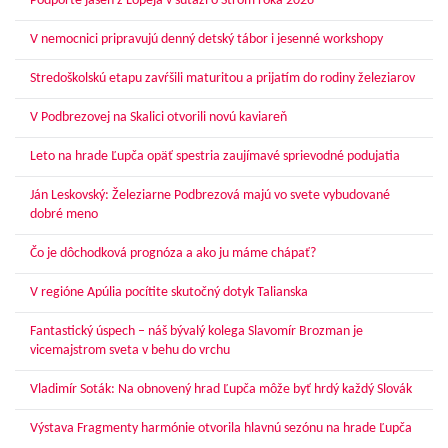
Podporte jaseň z Lopeja v súťaži o Strom roka 2026
V nemocnici pripravujú denný detský tábor i jesenné workshopy
Stredoškolskú etapu zavŕšili maturitou a prijatím do rodiny železiarov
V Podbrezovej na Skalici otvorili novú kaviareň
Leto na hrade Ľupča opäť spestria zaujímavé sprievodné podujatia
Ján Leskovský: Železiarne Podbrezová majú vo svete vybudované
dobré meno
Čo je dôchodková prognóza a ako ju máme chápať?
V regióne Apúlia pocítite skutočný dotyk Talianska
Fantastický úspech – náš bývalý kolega Slavomír Brozman je
vicemajstrom sveta v behu do vrchu
Vladimír Soták: Na obnovený hrad Ľupča môže byť hrdý každý Slovák
Výstava Fragmenty harmónie otvorila hlavnú sezónu na hrade Ľupča