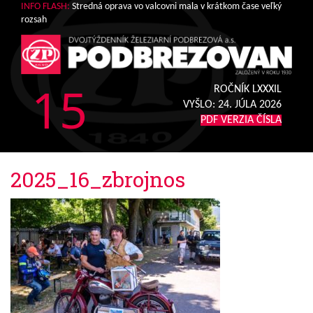
INFO FLASH:
Stredná oprava vo valcovni mala v krátkom čase veľký
rozsah
15
ROČNÍK LXXXIL
VYŠLO:
24. JÚLA 2026
PDF VERZIA ČÍSLA
2025_16_zbrojnos