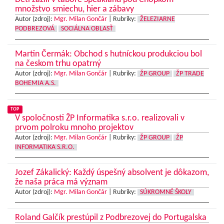
množstvo smiechu, hier a zábavy
Autor (zdroj):
Mgr. Milan Gončár
|
Rubriky:
ŽELEZIARNE
PODBREZOVÁ
SOCIÁLNA OBLASŤ
Martin Čermák: Obchod s hutníckou produkciou bol
na českom trhu opatrný
Autor (zdroj):
Mgr. Milan Gončár
|
Rubriky:
ŽP GROUP
ŽP TRADE
BOHEMIA A.S.
TOP
V spoločnosti ŽP Informatika s.r.o. realizovali v
prvom polroku mnoho projektov
Autor (zdroj):
Mgr. Milan Gončár
|
Rubriky:
ŽP GROUP
ŽP
INFORMATIKA S.R.O.
Jozef Zákalický: Každý úspešný absolvent je dôkazom,
že naša práca má význam
Autor (zdroj):
Mgr. Milan Gončár
|
Rubriky:
SÚKROMNÉ ŠKOLY
Roland Galčík prestúpil z Podbrezovej do Portugalska