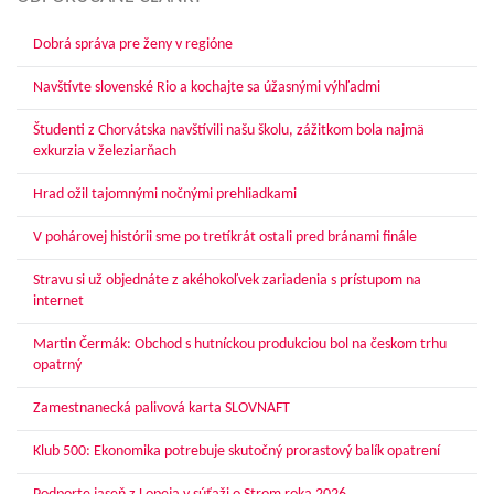
Dobrá správa pre ženy v regióne
Navštívte slovenské Rio a kochajte sa úžasnými výhľadmi
Študenti z Chorvátska navštívili našu školu, zážitkom bola najmä
exkurzia v železiarňach
Hrad ožil tajomnými nočnými prehliadkami
V pohárovej histórii sme po tretíkrát ostali pred bránami finále
Stravu si už objednáte z akéhokoľvek zariadenia s prístupom na
internet
Martin Čermák: Obchod s hutníckou produkciou bol na českom trhu
opatrný
Zamestnanecká palivová karta SLOVNAFT
Klub 500: Ekonomika potrebuje skutočný prorastový balík opatrení