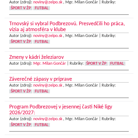
Autor (zdroj):
noviny@zelpo.sk
, Mgr. Milan Gončár |
Rubriky:
ŠPORT V ŽP
FUTBAL
Trnovský si vybral Podbrezovú. Presvedčili ho práca,
vízia aj atmosféra v klube
Autor (zdroj):
noviny@zelpo.sk
, Mgr. Milan Gončár |
Rubriky:
ŠPORT V ŽP
FUTBAL
Zmeny v kádri železiarov
Autor (zdroj):
Mgr. Milan Gončár
|
Rubriky:
ŠPORT V ŽP
FUTBAL
Záverečné zápasy v príprave
Autor (zdroj):
noviny@zelpo.sk
, Mgr. Milan Gončár |
Rubriky:
ŠPORT V ŽP
FUTBAL
Program Podbrezovej v jesennej časti Niké ligy
2026/2027:
Autor (zdroj):
noviny@zelpo.sk
, Mgr. Milan Gončár |
Rubriky:
ŠPORT V ŽP
FUTBAL