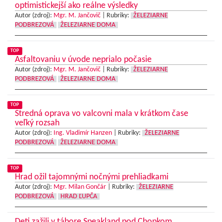
optimistickejší ako reálne výsledky
Autor (zdroj):
Mgr. M. Jančovič
|
Rubriky:
ŽELEZIARNE
PODBREZOVÁ
ŽELEZIARNE DOMA
TOP
Asfaltovaniu v úvode neprialo počasie
Autor (zdroj):
Mgr. M. Jančovič
|
Rubriky:
ŽELEZIARNE
PODBREZOVÁ
ŽELEZIARNE DOMA
TOP
Stredná oprava vo valcovni mala v krátkom čase
veľký rozsah
Autor (zdroj):
Ing. Vladimír Hanzen
|
Rubriky:
ŽELEZIARNE
PODBREZOVÁ
ŽELEZIARNE DOMA
TOP
Hrad ožil tajomnými nočnými prehliadkami
Autor (zdroj):
Mgr. Milan Gončár
|
Rubriky:
ŽELEZIARNE
PODBREZOVÁ
HRAD ĽUPČA
Deti zažili v tábore Speakland pod Chopkom