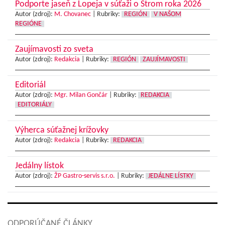
Podporte jaseň z Lopeja v súťaži o Strom roka 2026
Autor (zdroj):
M. Chovanec
|
Rubriky:
REGIÓN
V NAŠOM
REGIÓNE
Zaujímavosti zo sveta
Autor (zdroj):
Redakcia
|
Rubriky:
REGIÓN
ZAUJÍMAVOSTI
Editoriál
Autor (zdroj):
Mgr. Milan Gončár
|
Rubriky:
REDAKCIA
EDITORIÁLY
Výherca súťažnej krížovky
Autor (zdroj):
Redakcia
|
Rubriky:
REDAKCIA
Jedálny lístok
Autor (zdroj):
ŽP Gastro-servis s.r.o.
|
Rubriky:
JEDÁLNE LÍSTKY
ODPORÚČANÉ ČLÁNKY