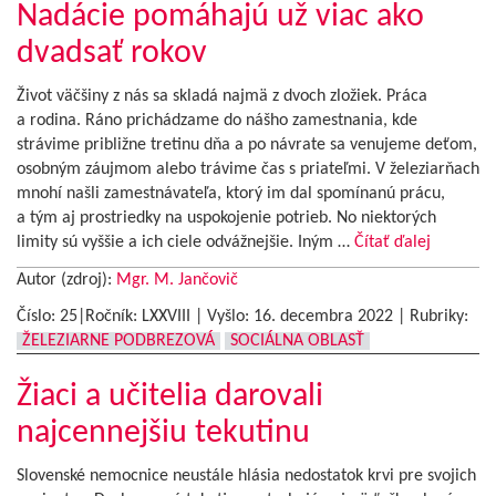
Nadácie pomáhajú už viac ako
dvadsať rokov
Život väčšiny z nás sa skladá najmä z dvoch zložiek. Práca
a rodina. Ráno prichádzame do nášho zamestnania, kde
strávime približne tretinu dňa a po návrate sa venujeme deťom,
osobným záujmom alebo trávime čas s priateľmi. V železiarňach
mnohí našli zamestnávateľa, ktorý im dal spomínanú prácu,
a tým aj prostriedky na uspokojenie potrieb. No niektorých
limity sú vyššie a ich ciele odvážnejšie. Iným …
Čítať ďalej
Autor (zdroj):
Mgr. M. Jančovič
Číslo: 25|Ročník: LXXVIII | Vyšlo:
16. decembra 2022
|
Rubriky:
ŽELEZIARNE PODBREZOVÁ
SOCIÁLNA OBLASŤ
Žiaci a učitelia darovali
najcennejšiu tekutinu
Slovenské nemocnice neustále hlásia nedostatok krvi pre svojich