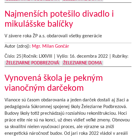
Najmenších potešilo divadlo i
mikulášske balíčky
V závere roka ŽP a.s. obdarovali všetky generácie
Autor (zdroj):
Mgr. Milan Gončár
Číslo: 25|Ročník: LXXVIII | Vyšlo:
16. decembra 2022
|
Rubriky:
ŽELEZIARNE PODBREZOVÁ
ŽELEZIARNE DOMA
Vynovená škola je pekným
vianočným darčekom
Vianoce sú časom obdarovania a jeden darček dostali aj žiaci a
pedagógovia Súkromnej spojenej školy Železiarne Podbrezová.
Budovy školy totiž prechádzajú rozsiahlou rekonštrukciou. Hoci
práce ešte nie sú na konci, už dnes vidieť veľké zmeny. Obnovou
sa skvalitní nielen vyučovací proces, ale výrazne sa zníži
energetická náročnosť budov. Od jari roka 2022 vládol v areáli