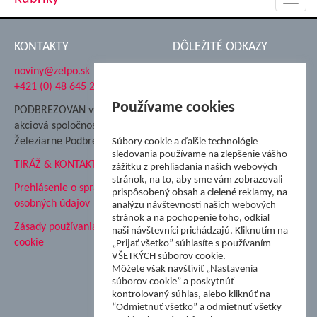
Toggl
navig
KONTAKTY
DÔLEŽITÉ ODKAZY
noviny@zelpo.sk
Hrad Ľupča
+421 (0) 48 645 2711
Súkromná spojená škola ŽP
Nadácia Železiarne
Používame cookies
PODBREZOVAN vydáva
Podbrezová
akciová spoločnosť
Hutnícke múzeum
Železiarne Podbrezová
Súbory cookie a ďalšie technológie
ŽP Informatika s.r.o.
sledovania používame na zlepšenie vášho
TIRÁŽ & KONTAKT
ŠK Železiarne Podbrezová
zážitku z prehliadania našich webových
stránok, na to, aby sme vám zobrazovali
Tále a.s.
Prehlásenie o spracovaní
prispôsobený obsah a cielené reklamy, na
osobných údajov
analýzu návštevnosti našich webových
stránok a na pochopenie toho, odkiaľ
Zásady používania súborov
naši návštevníci prichádzajú. Kliknutím na
cookie
„Prijať všetko” súhlasíte s používaním
VŠETKÝCH súborov cookie.
Môžete však navštíviť „Nastavenia
súborov cookie” a poskytnúť
kontrolovaný súhlas, alebo kliknúť na
“Odmietnuť všetko” a odmietnuť všetky