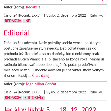
Autor (zdroj):
Redakcia
Číslo: 24|Ročník: LXXVIII | Vyšlo:
2. decembra 2022
|
Rubriky:
REDAKCIA
INÉ
Editoriál
Začal sa čas adventu. Naše príbytky zdobia vence, na ktorých
postupne zapaľujeme štyri sviečky. Deti odrátavajú čas do
príchodu Ježiška a tešia sa na darčeky. Ide o neklamný znak
prichádzajúcich Vianoc a aj blížiaceho sa konca roka. Mnohí už
začínajú bilancovať alebo dobiehajú, čo počas predošlých
mesiacov nestihli. Obdobie adventu je charakteristické veľkým
zhonom. Každý …
Čítať ďalej
Autor (zdroj):
Mgr. Milan Gončár
Číslo: 24|Ročník: LXXVIII | Vyšlo:
2. decembra 2022
|
Rubriky:
REDAKCIA
EDITORIÁLY
Jedálny lístok 5. – 18. 12. 2022