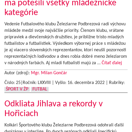
ma potešili všetky mládežnícke
kategórie
Vedenie Futbalového klubu Železiarne Podbrezová radí výchovu
mládeže medzi svoje najväčšie priority. Členom klubu, vrátane
prípraviek a dievčenských družstiev, je približne tristo mladých
futbalistov a futbalistiek. Výsledkom výbornej práce s mládežou
je aj viacero slovenských reprezentantov, ktorí neušli pozornosti
reprezentačných lodivodov a dnes robia dobré meno železiarom
v národných farbách. Aj mladí futbalisti majú za …
Čítať ďalej
Autor (zdroj):
Mgr. Milan Gončár
Číslo: 25|Ročník: LXXVIII | Vyšlo:
16. decembra 2022
|
Rubriky:
ŠPORT V ŽP
FUTBAL
Odkliata Jihlava a rekordy v
Hořiciach
Kolkári Športového klubu Železiarne Podbrezová odohrali ďalší
dvojzápas v interlige. Po dvoch sezónach odkliali špecifickú