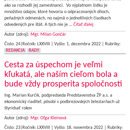
ako sa rozhodli jej zamestnanci. Vo výplatnom lístku je
množstvo údajov, ktoré hovoria o odpracovaných dňoch,
peňažných odmenách, no najmä o jednotlivých čiastkach
odvedených pre štát. A tých nie je …
Čítať ďalej
Autor (zdroj):
Mgr. Milan Gončár
Číslo: 24|Ročník: LXXVIII | Vyšlo:
1. decembra 2022
|
Rubriky:
REDAKCIA
RADY
Cesta za úspechom je veľmi
kľukatá, ale naším cieľom bola a
bude vždy prosperita spoločnosti
Ing. Marian Kurčík, podpredseda Predstavenstva ŽP a.s. a
ekonomický riaditeľ, pôsobí v podbrezovských železiarňach už
štyridsať rokov
Autor (zdroj):
Mgr. Oľga Kleinová
Číslo: 23|Ročník: LXXVIII | Vyšlo:
18. novembra 2022
|
Rubriky: