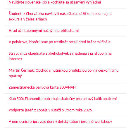
Navštívte slovenské Rio a kochajte sa úžasnými výhľadmi
Študenti z Chorvátska navštívili našu školu, zážitkom bola najmä
exkurzia v železiarňach
Hrad ožil tajomnými nočnými prehliadkami
V pohárovej histórii sme po tretíkrát ostali pred bránami finále
Stravu si už objednáte z akéhokoľvek zariadenia s prístupom na
internet
Martin Čermák: Obchod s hutníckou produkciou bol na českom trhu
opatrný
Zamestnanecká palivová karta SLOVNAFT
Klub 500: Ekonomika potrebuje skutočný prorastový balík opatrení
Podporte jaseň z Lopeja v súťaži o Strom roka 2026
V nemocnici pripravujú denný detský tábor i jesenné workshopy