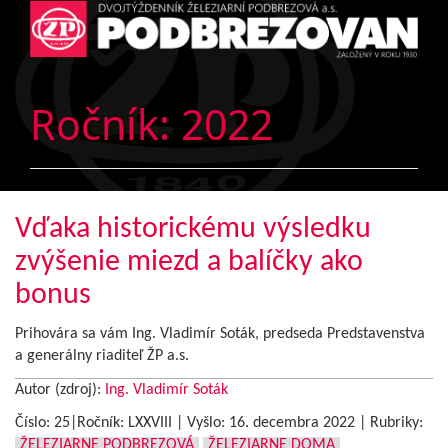
Ročník:
2022
Vďaka historickému výsledku
zvýšenie miezd a balíčky ako
bonus
Prihovára sa vám Ing. Vladimír Soták, predseda Predstavenstva
a generálny riaditeľ ŽP a.s.
Autor (zdroj):
Ing. Vladimír Soták
Číslo: 25|Ročník: LXXVIII | Vyšlo:
16. decembra 2022
|
Rubriky:
ŽELEZIARNE PODBREZOVÁ
ŽELEZIARNE DOMA