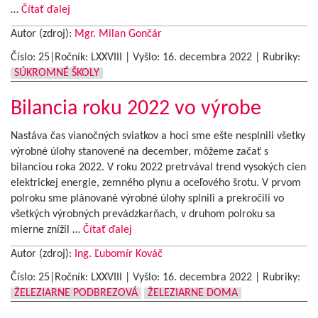
…
Čítať ďalej
Autor (zdroj):
Mgr. Milan Gončár
Číslo: 25|Ročník: LXXVIII | Vyšlo:
16. decembra 2022
|
Rubriky:
SÚKROMNÉ ŠKOLY
Bilancia roku 2022 vo výrobe
Nastáva čas vianočných sviatkov a hoci sme ešte nesplnili všetky
výrobné úlohy stanovené na december, môžeme začať s
bilanciou roka 2022. V roku 2022 pretrvával trend vysokých cien
elektrickej energie, zemného plynu a oceľového šrotu. V prvom
polroku sme plánované výrobné úlohy splnili a prekročili vo
všetkých výrobných prevádzkarňach, v druhom polroku sa
mierne znížil …
Čítať ďalej
Autor (zdroj):
Ing. Ľubomír Kováč
Číslo: 25|Ročník: LXXVIII | Vyšlo:
16. decembra 2022
|
Rubriky:
ŽELEZIARNE PODBREZOVÁ
ŽELEZIARNE DOMA