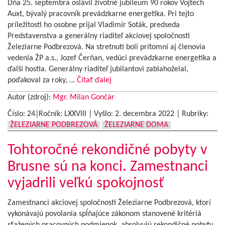
Dňa 25. septembra oslávil životné jubileum 90 rokov Vojtech
Auxt, bývalý pracovník prevádzkarne energetika. Pri tejto
príležitosti ho osobne prijal Vladimír Soták, predseda
Predstavenstva a generálny riaditeľ akciovej spoločnosti
Železiarne Podbrezová. Na stretnutí boli prítomní aj členovia
vedenia ŽP a.s., Jozef Čerňan, vedúci prevádzkarne energetika a
ďalší hostia. Generálny riaditeľ jubilantovi zablahoželal,
poďakoval za roky, …
Čítať ďalej
Autor (zdroj):
Mgr. Milan Gončár
Číslo: 24|Ročník: LXXVIII | Vyšlo:
2. decembra 2022
|
Rubriky:
ŽELEZIARNE PODBREZOVÁ
ŽELEZIARNE DOMA
Tohtoročné rekondičné pobyty v
Brusne sú na konci. Zamestnanci
vyjadrili veľkú spokojnosť
Zamestnanci akciovej spoločnosti Železiarne Podbrezová, ktorí
vykonávajú povolania spĺňajúce zákonom stanovené kritériá