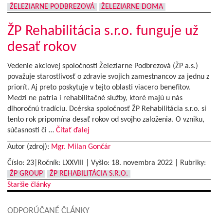
ŽELEZIARNE PODBREZOVÁ
ŽELEZIARNE DOMA
ŽP Rehabilitácia s.r.o. funguje už
desať rokov
Vedenie akciovej spoločnosti Železiarne Podbrezová (ŽP a.s.)
považuje starostlivosť o zdravie svojich zamestnancov za jednu z
priorít. Aj preto poskytuje v tejto oblasti viacero benefitov.
Medzi ne patria i rehabilitačné služby, ktoré majú u nás
dlhoročnú tradíciu. Dcérska spoločnosť ŽP Rehabilitácia s.r.o. si
tento rok pripomína desať rokov od svojho založenia. O vzniku,
súčasnosti či …
Čítať ďalej
Autor (zdroj):
Mgr. Milan Gončár
Číslo: 23|Ročník: LXXVIII | Vyšlo:
18. novembra 2022
|
Rubriky:
ŽP GROUP
ŽP REHABILITÁCIA S.R.O.
Navigácia
Staršie články
v
ODPORÚČANÉ ČLÁNKY