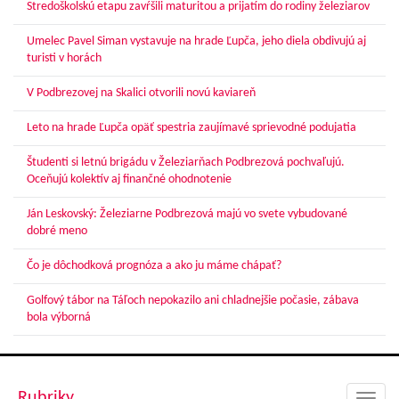
Stredoškolskú etapu zavŕšili maturitou a prijatím do rodiny železiarov
Umelec Pavel Siman vystavuje na hrade Ľupča, jeho diela obdivujú aj
turisti v horách
V Podbrezovej na Skalici otvorili novú kaviareň
Leto na hrade Ľupča opäť spestria zaujímavé sprievodné podujatia
Študenti si letnú brigádu v Železiarňach Podbrezová pochvaľujú.
Oceňujú kolektív aj finančné ohodnotenie
Ján Leskovský: Železiarne Podbrezová majú vo svete vybudované
dobré meno
Čo je dôchodková prognóza a ako ju máme chápať?
Golfový tábor na Táľoch nepokazilo ani chladnejšie počasie, zábava
bola výborná
Rubriky