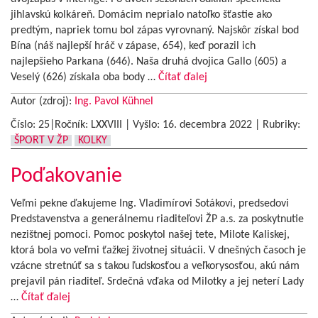
jihlavskú kolkáreň. Domácim neprialo natoľko šťastie ako
predtým, napriek tomu bol zápas vyrovnaný. Najskôr získal bod
Bína (náš najlepší hráč v zápase, 654), keď porazil ich
najlepšieho Parkana (646). Naša druhá dvojica Gallo (605) a
Veselý (626) získala oba body …
Čítať ďalej
Autor (zdroj):
Ing. Pavol Kühnel
Číslo: 25|Ročník: LXXVIII | Vyšlo:
16. decembra 2022
|
Rubriky:
ŠPORT V ŽP
KOLKY
Poďakovanie
Veľmi pekne ďakujeme Ing. Vladimírovi Sotákovi, predsedovi
Predstavenstva a generálnemu riaditeľovi ŽP a.s. za poskytnutie
nezištnej pomoci. Pomoc poskytol našej tete, Milote Kaliskej,
ktorá bola vo veľmi ťažkej životnej situácii. V dnešných časoch je
vzácne stretnúť sa s takou ľudskosťou a veľkorysosťou, akú nám
prejavil pán riaditeľ. Srdečná vďaka od Milotky a jej neterí Lady
…
Čítať ďalej