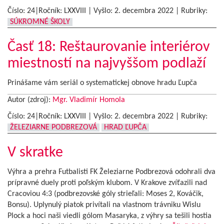
Číslo: 24|Ročník: LXXVIII | Vyšlo:
2. decembra 2022
|
Rubriky:
SÚKROMNÉ ŠKOLY
Časť 18: Reštaurovanie interiérov
miestností na najvyššom podlaží
Prinášame vám seriál o systematickej obnove hradu Ľupča
Autor (zdroj):
Mgr. Vladimír Homola
Číslo: 24|Ročník: LXXVIII | Vyšlo:
2. decembra 2022
|
Rubriky:
ŽELEZIARNE PODBREZOVÁ
HRAD ĽUPČA
V skratke
Výhra a prehra Futbalisti FK Železiarne Podbrezová odohrali dva
prípravné duely proti poľským klubom. V Krakove zvíťazili nad
Cracoviou 4:3 (podbrezovské góly strieľali: Moses 2, Kováčik,
Bonsu). Uplynulý piatok privítali na vlastnom trávniku Wislu
Plock a hoci naši viedli gólom Masaryka, z výhry sa tešili hostia