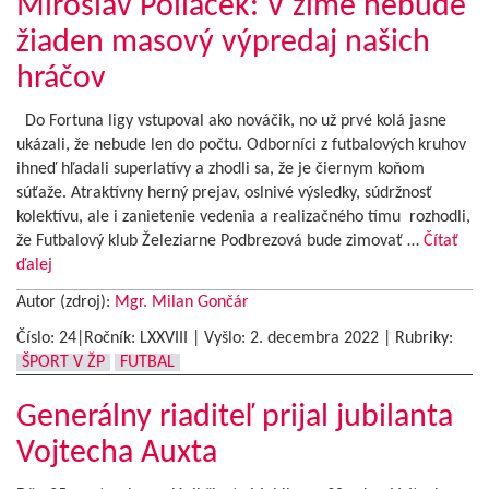
Miroslav Poliaček: V zime nebude
žiaden masový výpredaj našich
hráčov
Do Fortuna ligy vstupoval ako nováčik, no už prvé kolá jasne
ukázali, že nebude len do počtu. Odborníci z futbalových kruhov
ihneď hľadali superlatívy a zhodli sa, že je čiernym koňom
súťaže. Atraktívny herný prejav, oslnivé výsledky, súdržnosť
kolektívu, ale i zanietenie vedenia a realizačného tímu rozhodli,
že Futbalový klub Železiarne Podbrezová bude zimovať …
Čítať
ďalej
Autor (zdroj):
Mgr. Milan Gončár
Číslo: 24|Ročník: LXXVIII | Vyšlo:
2. decembra 2022
|
Rubriky:
ŠPORT V ŽP
FUTBAL
Generálny riaditeľ prijal jubilanta
Vojtecha Auxta