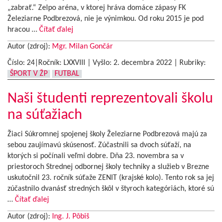
„zabrať.“ Zelpo aréna, v ktorej hráva domáce zápasy FK
Železiarne Podbrezová, nie je výnimkou. Od roku 2015 je pod
hracou …
Čítať ďalej
Autor (zdroj):
Mgr. Milan Gončár
Číslo: 24|Ročník: LXXVIII | Vyšlo:
2. decembra 2022
|
Rubriky:
ŠPORT V ŽP
FUTBAL
Naši študenti reprezentovali školu
na súťažiach
Žiaci Súkromnej spojenej školy Železiarne Podbrezová majú za
sebou zaujímavú skúsenosť. Zúčastnili sa dvoch súťaží, na
ktorých si počínali veľmi dobre. Dňa 23. novembra sa v
priestoroch Strednej odbornej školy techniky a služieb v Brezne
uskutočnil 23. ročník súťaže ZENIT (krajské kolo). Tento rok sa jej
zúčastnilo dvanásť stredných škôl v štyroch kategóriách, ktoré sú
…
Čítať ďalej
Autor (zdroj):
Ing. J. Pôbiš