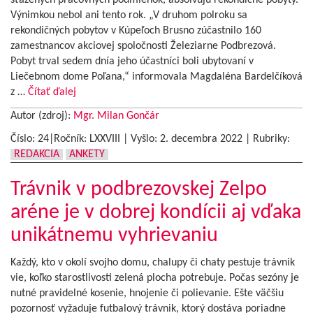
sťažených pracovných podmienok, absolvujú rekondičné pobyty.
Výnimkou nebol ani tento rok. „V druhom polroku sa
rekondičných pobytov v Kúpeľoch Brusno zúčastnilo 160
zamestnancov akciovej spoločnosti Železiarne Podbrezová.
Pobyt trval sedem dnía jeho účastníci boli ubytovaní v
Liečebnom dome Poľana,“ informovala Magdaléna Bardelčíková
z …
Čítať ďalej
Autor (zdroj):
Mgr. Milan Gončár
Číslo: 24|Ročník: LXXVIII | Vyšlo:
2. decembra 2022
|
Rubriky:
REDAKCIA
ANKETY
Trávnik v podbrezovskej Zelpo
aréne je v dobrej kondícii aj vďaka
unikátnemu vyhrievaniu
Každý, kto v okolí svojho domu, chalupy či chaty pestuje trávnik
vie, koľko starostlivosti zelená plocha potrebuje. Počas sezóny je
nutné pravidelné kosenie, hnojenie či polievanie. Ešte väčšiu
pozornosť vyžaduje futbalový trávnik, ktorý dostáva poriadne