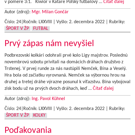
v pomere 3:1. Kiwior v Katare Poľský futbalový …
Čítať ďalej
Autor (zdroj):
Mgr. Milan Gončár
Číslo: 24|Ročník: LXXVIII | Vyšlo:
2. decembra 2022
|
Rubriky:
ŠPORT V ŽP
FUTBAL
Prvý zápas nám nevyšiel
Podbrezovskí kolkári odohrali prvé kolo Ligy majstrov. Poslednú
novembrovú sobotu privítali na domácich dráhach družstvo z
Trstenej. V prvej runde za nás nastúpili Nemček, Bína a Veselý.
Hra bola od začiatku vyrovnaná. Nemček sa výbornou hrou na
druhej a tretej dráhe výrazne posunul k víťazstvu. Bína vybojoval
zisk bodu už na prvých dvoch dráhach, keď …
Čítať ďalej
Autor (zdroj):
Ing. Pavol Kühnel
Číslo: 24|Ročník: LXXVIII | Vyšlo:
2. decembra 2022
|
Rubriky:
ŠPORT V ŽP
KOLKY
Poďakovania