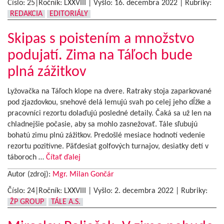
Číslo: 25|Ročník: LXXVIII | Vyšlo:
16. decembra 2022
|
Rubriky:
REDAKCIA
EDITORIÁLY
Skipas s poistením a množstvo
podujatí. Zima na Táľoch bude
plná zážitkov
Lyžovačka na Táľoch klope na dvere. Ratraky stoja zaparkované
pod zjazdovkou, snehové delá lemujú svah po celej jeho dĺžke a
pracovníci rezortu dolaďujú posledné detaily. Čaká sa už len na
chladnejšie počasie, aby sa mohlo zasnežovať. Tále sľubujú
bohatú zimu plnú zážitkov. Predošlé mesiace hodnotí vedenie
rezortu pozitívne. Päťdesiat golfových turnajov, desiatky detí v
táboroch …
Čítať ďalej
Autor (zdroj):
Mgr. Milan Gončár
Číslo: 24|Ročník: LXXVIII | Vyšlo:
2. decembra 2022
|
Rubriky:
ŽP GROUP
TÁLE A.S.