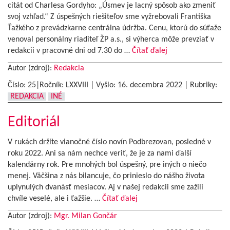
citát od Charlesa Gordyho: „Úsmev je lacný spôsob ako zmeniť
svoj vzhľad.“ Z úspešných riešiteľov sme vyžrebovali Františka
Ťažkého z prevádzkarne centrálna údržba. Cenu, ktorú do súťaže
venoval personálny riaditeľ ŽP a.s., si výherca môže prevziať v
redakcii v pracovné dni od 7.30 do …
Čítať ďalej
Autor (zdroj):
Redakcia
Číslo: 25|Ročník: LXXVIII | Vyšlo:
16. decembra 2022
|
Rubriky:
REDAKCIA
INÉ
Editoriál
V rukách držíte vianočné číslo novín Podbrezovan, posledné v
roku 2022. Ani sa nám nechce veriť, že je za nami ďalší
kalendárny rok. Pre mnohých bol úspešný, pre iných o niečo
menej. Väčšina z nás bilancuje, čo prinieslo do nášho života
uplynulých dvanásť mesiacov. Aj v našej redakcii sme zažili
chvíle veselé, ale i ťažšie. …
Čítať ďalej
Autor (zdroj):
Mgr. Milan Gončár