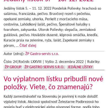
Jedálny lístok 5. – 11. 12. 2022 Pondelok Polievky: hrachová so
salámou, francúzska, pečivo. Bravčový rezeň s pečeňou,
opekané zemiaky, uhorka, Perkelt z morčacieho mäsa,
cestovina, Lahôdkový šalát, pečivo, Špenátové halušky s
tvarohom, zakysanka. Utorok Polievky: slepačia, zemiaková
gulášová, pečivo. Hovädzie dusené, kôprová omáčka, knedľa,
Kuracie prsia na zelenine, ryža, šalát, Zapekané zemiaky s
pórom, …
Čítať ďalej
Autor (zdroj):
ŽP Gastro-servis s.r.o.
Číslo: 24|Ročník: LXXVIII | Vyšlo:
2. decembra 2022
|
Rubriky:
ŽP GROUP
ŽP GASTRO SERVIS S.R.O.
JEDÁLNE LÍSTKY
Vo výplatnom lístku pribudli nové
položky. Viete, čo znamenajú?
Každý zamestnávateľ na Slovensku je povinný k mzde doložiť
výplatný lístok. Akciová spoločnosť Železiarne Podbrezová ho
posiela buď v elektronickej alebo písomnej forme, podľa toho,