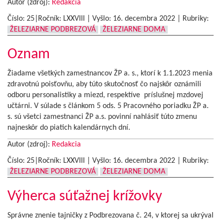
Autor (zdroj):
Redakcia
Číslo: 25|Ročník: LXXVIII | Vyšlo:
16. decembra 2022
|
Rubriky:
ŽELEZIARNE PODBREZOVÁ
ŽELEZIARNE DOMA
Oznam
Žiadame všetkých zamestnancov ŽP a. s., ktorí k 1.1.2023 menia
zdravotnú poisťovňu, aby túto skutočnosť čo najskôr oznámili
odboru personalistiky a miezd, respektíve príslušnej mzdovej
učtárni. V súlade s článkom 5 ods. 5 Pracovného poriadku ŽP a.
s. sú všetci zamestnanci ŽP a.s. povinní nahlásiť túto zmenu
najneskôr do piatich kalendárnych dní.
Autor (zdroj):
Redakcia
Číslo: 25|Ročník: LXXVIII | Vyšlo:
16. decembra 2022
|
Rubriky:
ŽELEZIARNE PODBREZOVÁ
ŽELEZIARNE DOMA
Výherca súťažnej krížovky
Správne znenie tajničky z Podbrezovana č. 24, v ktorej sa ukrýval