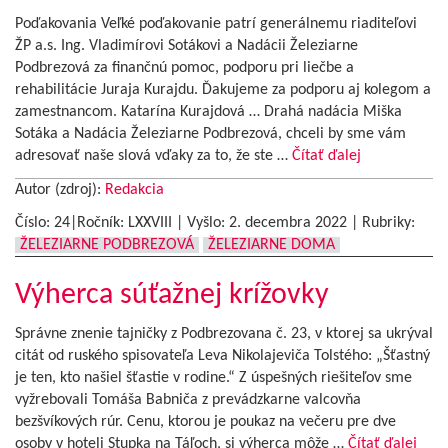
Poďakovania Veľké poďakovanie patrí generálnemu riaditeľovi
ŽP a.s. Ing. Vladimírovi Sotákovi a Nadácii Železiarne
Podbrezová za finančnú pomoc, podporu pri liečbe a
rehabilitácie Juraja Kurajdu. Ďakujeme za podporu aj kolegom a
zamestnancom. Katarína Kurajdová … Drahá nadácia Miška
Sotáka a Nadácia Železiarne Podbrezová, chceli by sme vám
adresovať naše slová vďaky za to, že ste …
Čítať ďalej
Autor (zdroj):
Redakcia
Číslo: 24|Ročník: LXXVIII | Vyšlo:
2. decembra 2022
|
Rubriky:
ŽELEZIARNE PODBREZOVÁ
ŽELEZIARNE DOMA
Výherca súťažnej krížovky
Správne znenie tajničky z Podbrezovana č. 23, v ktorej sa ukrýval
citát od ruského spisovateľa Leva Nikolajeviča Tolstého: „Šťastný
je ten, kto našiel šťastie v rodine.“ Z úspešných riešiteľov sme
vyžrebovali Tomáša Babniča z prevádzkarne valcovňa
bezšvíkových rúr. Cenu, ktorou je poukaz na večeru pre dve
osoby v hoteli Stupka na Táľoch, si výherca môže …
Čítať ďalej