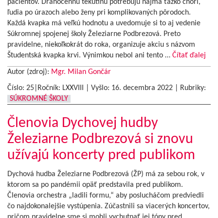
pacientov. Drahocennú tekutinu potrebujú najmä ťažko chorí,
ľudia po úrazoch alebo ženy pri komplikovaných pôrodoch.
Každá kvapka má veľkú hodnotu a uvedomuje si to aj vedenie
Súkromnej spojenej školy Železiarne Podbrezová. Preto
pravidelne, niekoľkokrát do roka, organizuje akciu s názvom
Študentská kvapka krvi. Výnimkou nebol ani tento …
Čítať ďalej
Autor (zdroj):
Mgr. Milan Gončár
Číslo: 25|Ročník: LXXVIII | Vyšlo:
16. decembra 2022
|
Rubriky:
SÚKROMNÉ ŠKOLY
Členovia Dychovej hudby
Železiarne Podbrezová si znovu
užívajú koncerty pred publikom
Dychová hudba Železiarne Podbrezová (ŽP) má za sebou rok, v
ktorom sa po pandémii opäť predstavila pred publikom.
Členovia orchestra „ladili formu,“ aby poslucháčom predviedli
čo najdokonalejšie vystúpenia. Zúčastnili sa viacerých koncertov,
pričom pravidelne sme si mohli vychutnať jej tóny pred