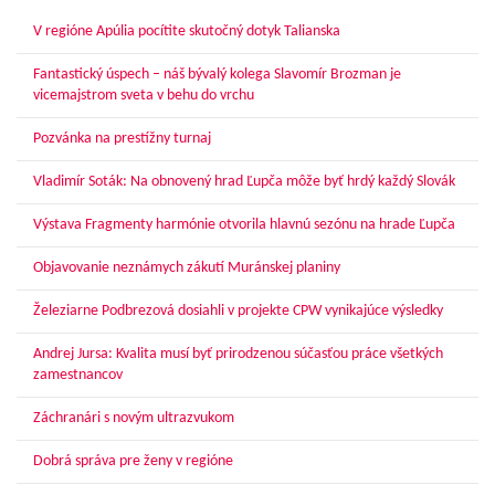
článkoch
V regióne Apúlia pocítite skutočný dotyk Talianska
Fantastický úspech – náš bývalý kolega Slavomír Brozman je
vicemajstrom sveta v behu do vrchu
Pozvánka na prestížny turnaj
Vladimír Soták: Na obnovený hrad Ľupča môže byť hrdý každý Slovák
Výstava Fragmenty harmónie otvorila hlavnú sezónu na hrade Ľupča
Objavovanie neznámych zákutí Muránskej planiny
Železiarne Podbrezová dosiahli v projekte CPW vynikajúce výsledky
Andrej Jursa: Kvalita musí byť prirodzenou súčasťou práce všetkých
zamestnancov
Záchranári s novým ultrazvukom
Dobrá správa pre ženy v regióne