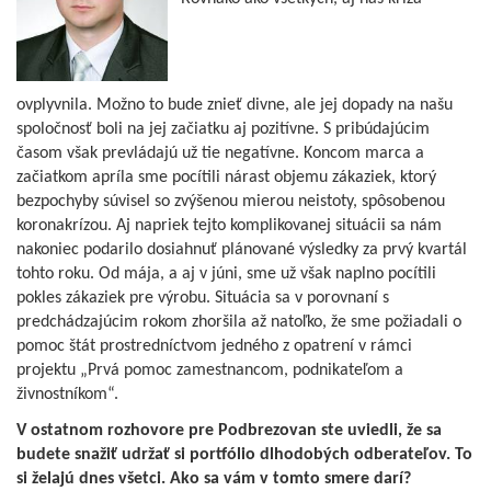
ovplyvnila. Možno to bude znieť divne, ale jej dopady na našu
spoločnosť boli na jej začiatku aj pozitívne. S pribúdajúcim
časom však prevládajú už tie negatívne. Koncom marca a
začiatkom apríla sme pocítili nárast objemu zákaziek, ktorý
bezpochyby súvisel so zvýšenou mierou neistoty, spôsobenou
koronakrízou. Aj napriek tejto komplikovanej situácii sa nám
nakoniec podarilo dosiahnuť plánované výsledky za prvý kvartál
tohto roku. Od mája, a aj v júni, sme už však naplno pocítili
pokles zákaziek pre výrobu. Situácia sa v porovnaní s
predchádzajúcim rokom zhoršila až natoľko, že sme požiadali o
pomoc štát prostredníctvom jedného z opatrení v rámci
projektu „Prvá pomoc zamestnancom, podnikateľom a
živnostníkom“.
V ostatnom rozhovore pre Podbrezovan ste uviedli, že sa
budete snažiť udržať si portfólio dlhodobých odberateľov. To
si želajú dnes všetci. Ako sa vám v tomto smere darí?