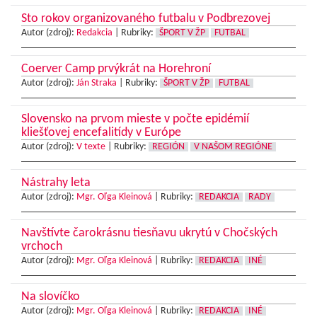
Sto rokov organizovaného futbalu v Podbrezovej
Autor (zdroj):
Redakcia
|
Rubriky:
ŠPORT V ŽP
FUTBAL
Coerver Camp prvýkrát na Horehroní
Autor (zdroj):
Ján Straka
|
Rubriky:
ŠPORT V ŽP
FUTBAL
Slovensko na prvom mieste v počte epidémií
kliešťovej encefalitídy v Európe
Autor (zdroj):
V texte
|
Rubriky:
REGIÓN
V NAŠOM REGIÓNE
Nástrahy leta
Autor (zdroj):
Mgr. Oľga Kleinová
|
Rubriky:
REDAKCIA
RADY
Navštívte čarokrásnu tiesňavu ukrytú v Chočských
vrchoch
Autor (zdroj):
Mgr. Oľga Kleinová
|
Rubriky:
REDAKCIA
INÉ
Na slovíčko
Autor (zdroj):
Mgr. Oľga Kleinová
|
Rubriky:
REDAKCIA
INÉ