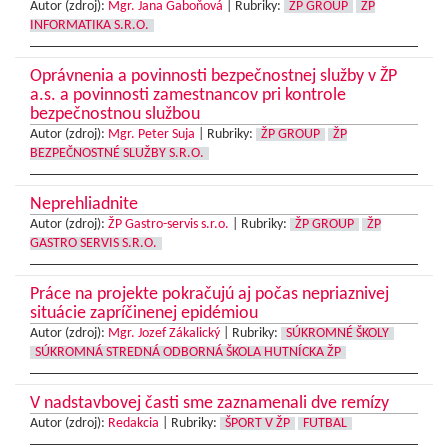
Autor (zdroj):
Mgr. Jana Gaboňová
|
Rubriky:
ŽP GROUP
ŽP
INFORMATIKA S.R.O.
Oprávnenia a povinnosti bezpečnostnej služby v ŽP
a.s. a povinnosti zamestnancov pri kontrole
bezpečnostnou službou
Autor (zdroj):
Mgr. Peter Suja
|
Rubriky:
ŽP GROUP
ŽP
BEZPEČNOSTNÉ SLUŽBY S.R.O.
Neprehliadnite
Autor (zdroj):
ŽP Gastro-servis s.r.o.
|
Rubriky:
ŽP GROUP
ŽP
GASTRO SERVIS S.R.O.
Práce na projekte pokračujú aj počas nepriaznivej
situácie zapríčinenej epidémiou
Autor (zdroj):
Mgr. Jozef Zákalický
|
Rubriky:
SÚKROMNÉ ŠKOLY
SÚKROMNÁ STREDNÁ ODBORNÁ ŠKOLA HUTNÍCKA ŽP
V nadstavbovej časti sme zaznamenali dve remízy
Autor (zdroj):
Redakcia
|
Rubriky:
ŠPORT V ŽP
FUTBAL