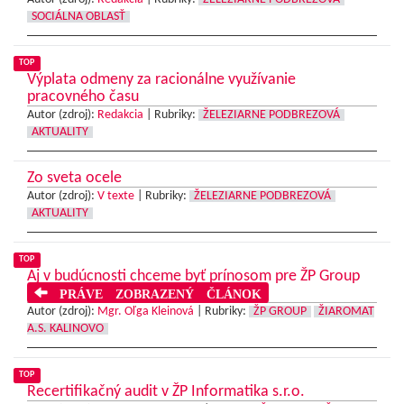
SOCIÁLNA OBLASŤ
TOP
Výplata odmeny za racionálne využívanie
pracovného času
Autor (zdroj):
Redakcia
|
Rubriky:
ŽELEZIARNE PODBREZOVÁ
AKTUALITY
Zo sveta ocele
Autor (zdroj):
V texte
|
Rubriky:
ŽELEZIARNE PODBREZOVÁ
AKTUALITY
TOP
Aj v budúcnosti chceme byť prínosom pre ŽP Group
PRÁVE ZOBRAZENÝ ČLÁNOK
Autor (zdroj):
Mgr. Oľga Kleinová
|
Rubriky:
ŽP GROUP
ŽIAROMAT
A.S. KALINOVO
TOP
Recertifikačný audit v ŽP Informatika s.r.o.