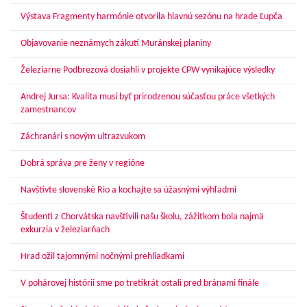
Výstava Fragmenty harmónie otvorila hlavnú sezónu na hrade Ľupča
Objavovanie neznámych zákutí Muránskej planiny
Železiarne Podbrezová dosiahli v projekte CPW vynikajúce výsledky
Andrej Jursa: Kvalita musí byť prirodzenou súčasťou práce všetkých
zamestnancov
Záchranári s novým ultrazvukom
Dobrá správa pre ženy v regióne
Navštívte slovenské Rio a kochajte sa úžasnými výhľadmi
Študenti z Chorvátska navštívili našu školu, zážitkom bola najmä
exkurzia v železiarňach
Hrad ožil tajomnými nočnými prehliadkami
V pohárovej histórii sme po tretíkrát ostali pred bránami finále