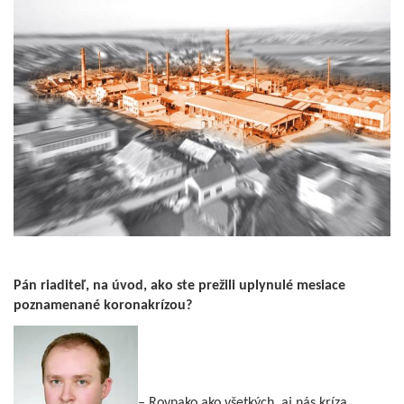
Pán riaditeľ, na úvod, ako ste prežili uplynulé mesiace
poznamenané koronakrízou?
– Rovnako ako všetkých, aj nás kríza