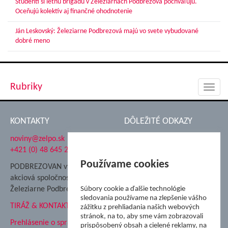
Študenti si letnú brigádu v Železiarňach Podbrezová pochvaľujú.
Oceňujú kolektív aj finančné ohodnotenie
Ján Leskovský: Železiarne Podbrezová majú vo svete vybudované
dobré meno
Rubriky
Toggl
navig
KONTAKTY
DÔLEŽITÉ ODKAZY
noviny@zelpo.sk
Hrad Ľupča
+421 (0) 48 645 2711
Súkromná spojená škola ŽP
Nadácia Železiarne
Používame cookies
PODBREZOVAN vydáva
Podbrezová
akciová spoločnosť
Hutnícke múzeum
Železiarne Podbrezová
Súbory cookie a ďalšie technológie
ŽP Informatika s.r.o.
sledovania používame na zlepšenie vášho
TIRÁŽ & KONTAKT
ŠK Železiarne Podbrezová
zážitku z prehliadania našich webových
stránok, na to, aby sme vám zobrazovali
Tále a.s.
Prehlásenie o spracovaní
prispôsobený obsah a cielené reklamy, na