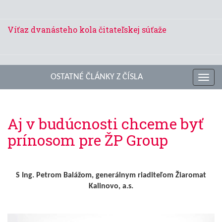
Víťaz dvanásteho kola čitateľskej súťaže
OSTATNÉ ČLÁNKY Z ČÍSLA
Toggl
navig
Aj v budúcnosti chceme byť
prínosom pre ŽP Group
S Ing. Petrom Balážom, generálnym riaditeľom Žiaromat
Kalinovo, a.s.