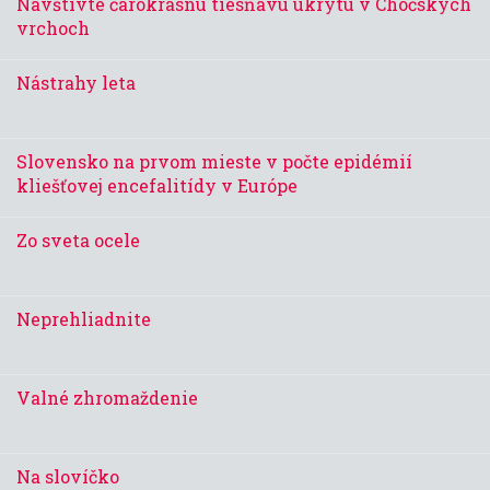
Navštívte čarokrásnu tiesňavu ukrytú v Chočských
vrchoch
Nástrahy leta
Slovensko na prvom mieste v počte epidémií
kliešťovej encefalitídy v Európe
Zo sveta ocele
Neprehliadnite
Valné zhromaždenie
Na slovíčko