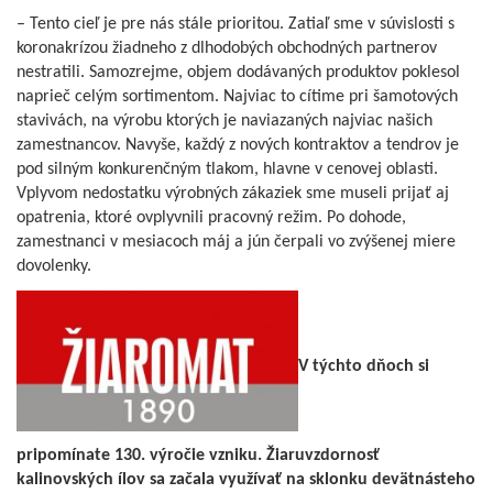
– Tento cieľ je pre nás stále prioritou. Zatiaľ sme v súvislosti s
koronakrízou žiadneho z dlhodobých obchodných partnerov
nestratili. Samozrejme, objem dodávaných produktov poklesol
naprieč celým sortimentom. Najviac to cítime pri šamotových
stavivách, na výrobu ktorých je naviazaných najviac našich
zamestnancov. Navyše, každý z nových kontraktov a tendrov je
pod silným konkurenčným tlakom, hlavne v cenovej oblasti.
Vplyvom nedostatku výrobných zákaziek sme museli prijať aj
opatrenia, ktoré ovplyvnili pracovný režim. Po dohode,
zamestnanci v mesiacoch máj a jún čerpali vo zvýšenej miere
dovolenky.
V týchto dňoch si
pripomínate 130. výročie vzniku. Žiaruvzdornosť
kalinovských ílov sa začala využívať na sklonku devätnásteho