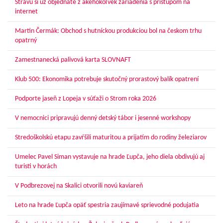
Stravu si už objednáte z akéhokoľvek zariadenia s prístupom na
internet
Martin Čermák: Obchod s hutníckou produkciou bol na českom trhu
opatrný
Zamestnanecká palivová karta SLOVNAFT
Klub 500: Ekonomika potrebuje skutočný prorastový balík opatrení
Podporte jaseň z Lopeja v súťaži o Strom roka 2026
V nemocnici pripravujú denný detský tábor i jesenné workshopy
Stredoškolskú etapu zavŕšili maturitou a prijatím do rodiny železiarov
Umelec Pavel Siman vystavuje na hrade Ľupča, jeho diela obdivujú aj
turisti v horách
V Podbrezovej na Skalici otvorili novú kaviareň
Leto na hrade Ľupča opäť spestria zaujímavé sprievodné podujatia