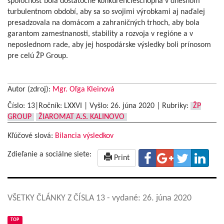
spoločnosť bola dostatočne konkurencieschopná v dnešnom
turbulentnom období, aby sa so svojimi výrobkami aj naďalej
presadzovala na domácom a zahraničných trhoch, aby bola
garantom zamestnanosti, stability a rozvoja v regióne a v
neposlednom rade, aby jej hospodárske výsledky boli prínosom
pre celú ŽP Group.
Autor (zdroj):
Mgr. Oľga Kleinová
Číslo: 13|Ročník: LXXVI | Vyšlo:
26. júna 2020
|
Rubriky:
ŽP
GROUP
ŽIAROMAT A.S. KALINOVO
Kľúčové slová:
Bilancia výsledkov
Zdieľanie a sociálne siete:
Print
VŠETKY ČLÁNKY Z ČÍSLA 13
- vydané: 26. júna 2020
TOP