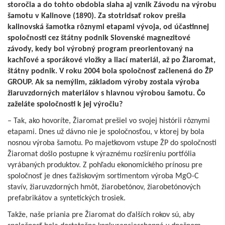
storočia a do tohto obdobia siaha aj vznik Závodu na výrobu
šamotu v Kalinove (1890). Za stotridsať rokov prešla
kalinovská šamotka rôznymi etapami vývoja, od účastinnej
spoločnosti cez štátny podnik Slovenské magnezitové
závody, kedy bol výrobný program preorientovaný na
kachľové a sporákové vložky a liací materiál, až po Žiaromat,
štátny podnik. V roku 2004 bola spoločnosť začlenená do ŽP
GROUP. Ak sa nemýlim, základom výroby zostala výroba
žiaruvzdorných materiálov s hlavnou výrobou šamotu. Čo
zaželáte spoločnosti k jej výročiu?
– Tak, ako hovoríte, Žiaromat prešiel vo svojej histórii rôznymi
etapami. Dnes už dávno nie je spoločnosťou, v ktorej by bola
nosnou výroba šamotu. Po majetkovom vstupe ŽP do spoločnosti
Žiaromat došlo postupne k výraznému rozšíreniu portfólia
vyrábaných produktov. Z pohľadu ekonomického prínosu pre
spoločnosť je dnes ťažiskovým sortimentom výroba MgO-C
stavív, žiaruvzdorných hmôt, žiarobetónov, žiarobetónových
prefabrikátov a syntetických trosiek.
Takže, naše priania pre Žiaromat do ďalších rokov sú, aby