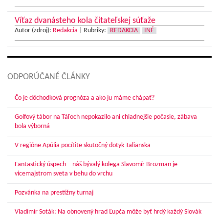
Víťaz dvanásteho kola čitateľskej súťaže
Autor (zdroj):
Redakcia
|
Rubriky:
REDAKCIA
INÉ
ODPORÚČANÉ ČLÁNKY
Čo je dôchodková prognóza a ako ju máme chápať?
Golfový tábor na Táľoch nepokazilo ani chladnejšie počasie, zábava
bola výborná
V regióne Apúlia pocítite skutočný dotyk Talianska
Fantastický úspech – náš bývalý kolega Slavomír Brozman je
vicemajstrom sveta v behu do vrchu
Pozvánka na prestížny turnaj
Vladimír Soták: Na obnovený hrad Ľupča môže byť hrdý každý Slovák