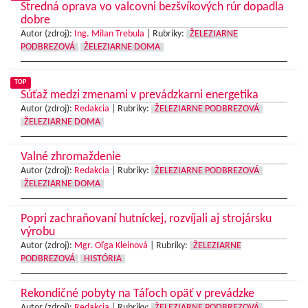
Stredná oprava vo valcovni bezšvíkových rúr dopadla
dobre
Autor (zdroj):
Ing. Milan Trebula
|
Rubriky:
ŽELEZIARNE
PODBREZOVÁ
ŽELEZIARNE DOMA
TOP
Súťaž medzi zmenami v prevádzkarni energetika
Autor (zdroj):
Redakcia
|
Rubriky:
ŽELEZIARNE PODBREZOVÁ
ŽELEZIARNE DOMA
Valné zhromaždenie
Autor (zdroj):
Redakcia
|
Rubriky:
ŽELEZIARNE PODBREZOVÁ
ŽELEZIARNE DOMA
Popri zachraňovaní hutníckej, rozvíjali aj strojársku
výrobu
Autor (zdroj):
Mgr. Oľga Kleinová
|
Rubriky:
ŽELEZIARNE
PODBREZOVÁ
HISTÓRIA
Rekondičné pobyty na Táľoch opäť v prevádzke
Autor (zdroj):
Redakcia
|
Rubriky:
ŽELEZIARNE PODBREZOVÁ