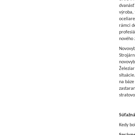
dvanásť 
výroba, 
oceliare
rámci de
profesiá
nového 
Novovybu
Strojárn
novovyb
Železiar
situácie
na báze 
zastara
stratovo
Súťažná
Kedy bol
Správne