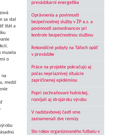
prevádzkarni energetika
ezová
Oprávnenia a povinnosti
 sa stal
bezpečnostnej služby v ŽP a.s. a
ť štát a
povinnosti zamestnancov pri
iku
kontrole bezpečnostnou službou
vanie
cií.
Rekondičné pobyty na Táľoch opäť
ú musela
v prevádzke
nmi o
Práce na projekte pokračujú aj
počas nepriaznivej situácie
 na
zapríčinenej epidémiou
bu, medzi
enie
Popri zachraňovaní hutníckej,
rozvíjali aj strojársku výrobu
sť
é
V nadstavbovej časti sme
zaznamenali dve remízy
výrobu
Sto rokov organizovaného futbalu v
zásadnú