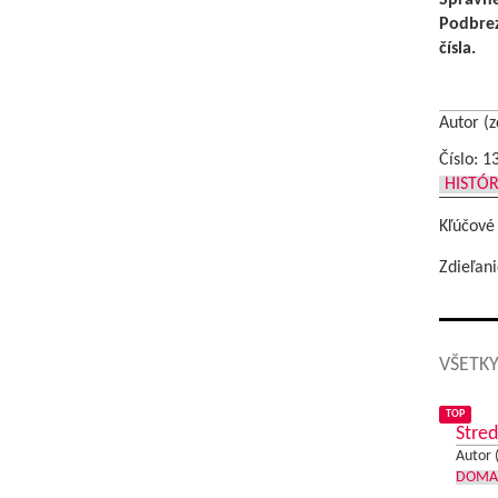
Podbrez
čísla.
Autor (z
Číslo: 1
HISTÓR
Kľúčové
Zdieľani
VŠETKY
TOP
Stred
Autor 
DOMA