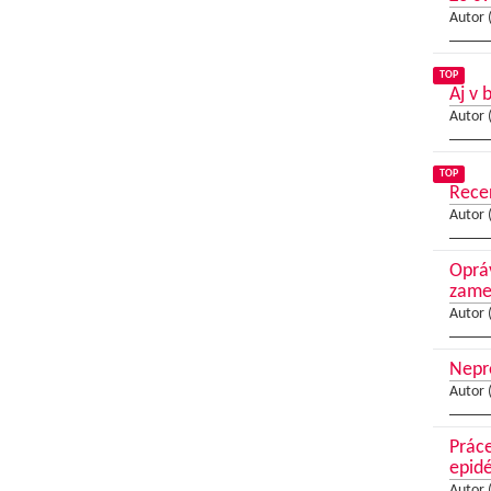
Autor 
TOP
Aj v 
Autor 
TOP
Recer
Autor 
Opráv
zame
Autor 
Nepr
Autor 
Práce
epid
Autor 