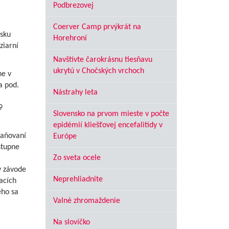
Podbrezovej
Coerver Camp prvýkrát na
esku
Horehroní
ziarní
Navštívte čarokrásnu tiesňavu
ukrytú v Chočských vrchoch
ne v
a pod.
Nástrahy leta
9
Slovensko na prvom mieste v počte
epidémií kliešťovej encefalitídy v
raňovaní
Európe
stupne
Zo sveta ocele
v závode
Neprehliadnite
acích
eho sa
Valné zhromaždenie
Na slovíčko