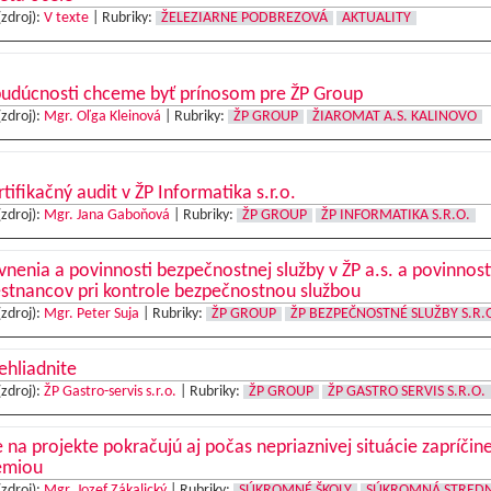
(zdroj):
V texte
|
Rubriky:
ŽELEZIARNE PODBREZOVÁ
AKTUALITY
budúcnosti chceme byť prínosom pre ŽP Group
(zdroj):
Mgr. Oľga Kleinová
|
Rubriky:
ŽP GROUP
ŽIAROMAT A.S. KALINOVO
tifikačný audit v ŽP Informatika s.r.o.
(zdroj):
Mgr. Jana Gaboňová
|
Rubriky:
ŽP GROUP
ŽP INFORMATIKA S.R.O.
nenia a povinnosti bezpečnostnej služby v ŽP a.s. a povinnost
stnancov pri kontrole bezpečnostnou službou
(zdroj):
Mgr. Peter Suja
|
Rubriky:
ŽP GROUP
ŽP BEZPEČNOSTNÉ SLUŽBY S.R.
ehliadnite
(zdroj):
ŽP Gastro-servis s.r.o.
|
Rubriky:
ŽP GROUP
ŽP GASTRO SERVIS S.R.O.
 na projekte pokračujú aj počas nepriaznivej situácie zapríčin
émiou
(zdroj):
Mgr. Jozef Zákalický
|
Rubriky:
SÚKROMNÉ ŠKOLY
SÚKROMNÁ STRED