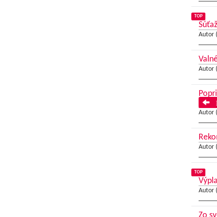
TOP
Súťaž
Autor 
Valn
Autor 
Popri
P
Autor 
Reko
Autor 
TOP
Výpl
Autor 
Zo sv