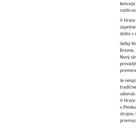
koncepci
rozširov
V Hronci
úspešne
došlo v 
Veľký f
Brezne,
Nový zá
prevádzk
premeno
Je nespo
tradične
udomácň
V Hronci
v Piesku
strojov.
priemys