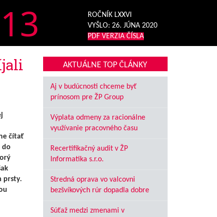
13
ROČNÍK LXXVI
VYŠLO:
26. JÚNA 2020
PDF VERZIA ČÍSLA
jali
AKTUÁLNE TOP ČLÁNKY
Aj v budúcnosti chceme byť
prínosom pre ŽP Group
j
Výplata odmeny za racionálne
h
využívanie pracovného času
e čítať
e do
Recertifikačný audit v ŽP
orý
Informatika s.r.o.
šak
 prsty.
Stredná oprava vo valcovni
šou
bezšvíkových rúr dopadla dobre
Súťaž medzi zmenami v