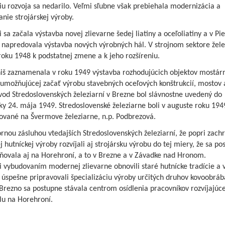
u rozvoja sa nedarilo. Veľmi sľubne však prebiehala modernizácia a
anie strojárskej výroby.
 sa začala výstavba novej zlievarne šedej liatiny a oceľoliatiny a v Pi
 napredovala výstavba nových výrobných hál. V strojnom sektore žele
roku 1948 k podstatnej zmene a k jeho rozšíreniu.
iniš zaznamenala v roku 1949 výstavba rozhodujúcich objektov mostár
 umožňujúcej začať výrobu stavebných oceľových konštrukcií, mostov 
vod Stredoslovenských železiarní v Brezne bol slávnostne uvedený do
y 24. mája 1949. Stredoslovenské železiarne boli v auguste roku 194
vané na Švermove železiarne, n.p. Podbrezová.
rnou zásluhou vtedajších Stredoslovenských železiarní, že popri zach
j hutníckej výroby rozvíjali aj strojársku výrobu do tej miery, že sa po
ovala aj na Horehroní, a to v Brezne a v Závadke nad Hronom.
 vybudovaním modernej zlievarne obnovili staré hutnícke tradície a 
 úspešne pripravovali špecializáciu výroby určitých druhov kovoobráb
 Brezno sa postupne stávala centrom osídlenia pracovníkov rozvíjajúc
lu na Horehroní.