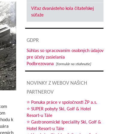
Víťaz dvanásteho kola čitateľskej
súťaže
GDPR
Súhlas so spracovaním osobných údajov
pre účely zasielania
Podbrezovana
[formulár na stiahnutie]
NOVINKY Z WEBOV NAŠICH
PARTNEROV
⭐ Ponuka práce v spoločnosti ŽP a.s.
ncom
⭐ SUPER pobyty Ski, Golf & Hotel
dom
Resort-u Tále
chodu k
⭐ Gastronomické špeciality Ski, Golf &
nuára
Hotel Resort-u Tále
orených