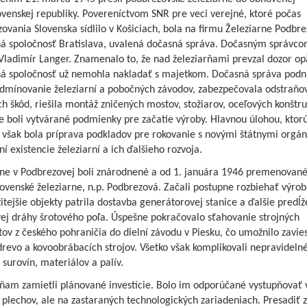
venskej republiky. Povereníctvom SNR pre veci verejné, ktoré počas
ovania Slovenska sídlilo v Košiciach, bola na firmu Železiarne Podbr
ná spoločnosť Bratislava, uvalená dočasná správa. Dočasným správcom
 Vladimír Langer. Znamenalo to, že nad železiarňami prevzal dozor opä
ná spoločnosť už nemohla nakladať s majetkom. Dočasná správa podn
 odmínovanie železiarní a pobočných závodov, zabezpečovala odstraňo
h škôd, riešila montáž zničených mostov, stožiarov, oceľových konštruk
e boli vytvárané podmienky pre začatie výroby. Hlavnou úlohou, ktor
, však bola príprava podkladov pre rokovanie s novými štátnymi orgá
í existencie železiarní a ich ďalšieho rozvoja.
rne v Podbrezovej boli znárodnené a od 1. januára 1946 premenované
ovenské železiarne, n.p. Podbrezová. Začali postupne rozbiehať výro
itejšie objekty patrila dostavba generátorovej stanice a ďalšie predĺž
vej dráhy šrotového poľa. Úspešne pokračovalo sťahovanie strojných
tov z českého pohraničia do dielní závodu v Piesku, čo umožnilo zavie
revo a kovoobrábacích strojov. Všetko však komplikovali nepravideln
surovín, materiálov a palív.
rňam zamietli plánované investície. Bolo im odporúčané vystupňovať 
plechov, ale na zastaraných technologických zariadeniach. Presadiť 