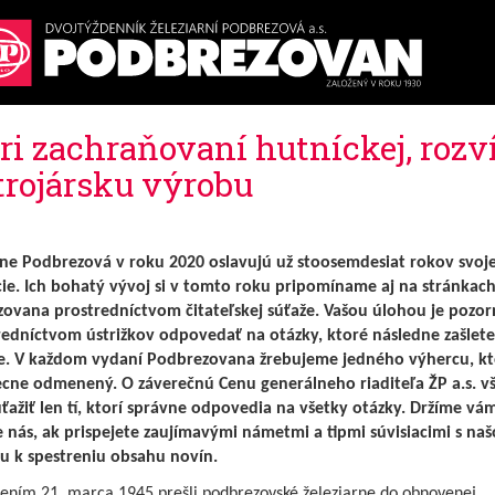
ri zachraňovaní hutníckej, rozví
strojársku výrobu
rne Podbrezová v roku 2020 oslavujú už stoosemdesiat rokov svoje
cie. Ich bohatý vývoj si v tomto roku pripomíname aj na stránkac
ovana prostredníctvom čitateľskej súťaže. Vašou úlohou je pozorn
redníctvom ústrižkov odpovedať na otázky, ktoré následne zašlet
e. V každom vydaní Podbrezovana žrebujeme jedného výhercu, kt
cne odmenený. O záverečnú Cenu generálneho riaditeľa ŽP a.s. v
ťažiť len tí, ktorí správne odpovedia na všetky otázky. Držíme vám
e nás, ak prispejete zaujímavými námetmi a tipmi súvisiacimi s na
ou k spestreniu obsahu novín.
ením 21. marca 1945 prešli podbrezovské železiarne do obnovenej