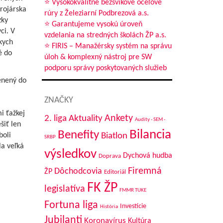
⭐ Vysokokvalitné bezšvíkové oceľové
rojárska
rúry z Železiarní Podbrezová a.s.
zky
⭐ Garantujeme vysokú úroveň
ci. V
vzdelania na stredných školách ŽP a.s.
kych
⭐ FIRIS – Manažérsky systém na správu
é do
úloh & komplexný nástroj pre SW
podporu správy poskytovaných služieb
enený do
ZNAČKY
i ťažkej
Aktuality
Ankety
2. liga
Audity - SEM -
šiť len
Bilancia
Benefity
boli
Biatlon
SRBP
la veľká
výsledkov
Dychová hudba
Doprava
Firemná
Dôchodcovia
ŽP
Editoriál
FK ŽP
legislatíva
FMMR TUKE
Fortuna liga
Investície
História
Jubilanti
Koronavírus
Kultúra