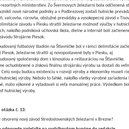
rezortných ministerstiev. Zo Švermovych železiarní bola odčlenená st
vznikli nové národné podniky a v Podbrezovej zostali hutnícke prevád
ň, valcovňa, rúrovňa, obslužné prevádzky a vysokopecný závod v Tisov
limitácie závodu v Piesku stratili železiarne možnosť výučby v hutníc
ch, nakoľko podniková učňovská škola, dielne a internát boli začlenen
závodu Strojárne Piesok.
dovaný futbalový štadión na Štiavničke bol v rámci delimitácie začl
í Piesok, železiarne stratili aj novopostavené byty v Piesku, aj
udovaný spoločenský dom s kinosálou a reštauráciou na Štiavničke.
ne ochudobnené o ziskovú finálnu strojársku výrobu sa dostali do veľm
. Celú svoju budúcu existenciu v rozvoji výroby a ekonomiky museli rie
hutníckej výroby. Nebolo to ľahké, nakoľko všetky výrobné zariadenia 
né, málo výkonné a vyžadovali si veľa manuálnej práce. Výsledkom bo
sť hutníckej výroby.
 otázka č. 13:
 otvorený nový závod Stredoslovenských železiarní v Brezne?
 odpovede zasielajte na vystrihnutom kupóne do redakcie