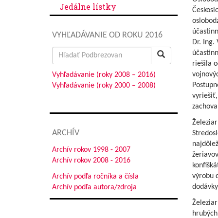
Jedálne lístky
Českoslo
oslobodz
účastin
VYHĽADÁVANIE OD ROKU 2016
Dr. Ing.
Search
účastin
for:
riešila
vojnovýc
Vyhľadávanie (roky 2008 – 2016)
Postupn
Vyhľadávanie (roky 2000 – 2008)
vyriešiť
zachovan
Železia
ARCHÍV
Stredosl
najdôlež
Archív rokov 1998 - 2007
žeriavo
Archív rokov 2008 - 2016
konfišká
výrobu d
Archív podľa ročníka a čísla
dodávky 
Archív podľa autora/zdroja
Železia
hrubých 