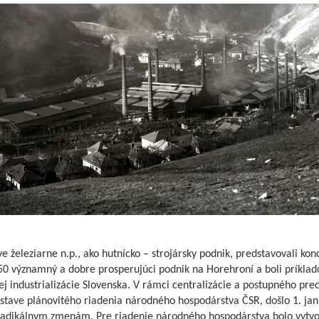
 železiarne n.p., ako hutnícko – strojársky podnik, predstavovali ko
50 významný a dobre prosperujúci podnik na Horehroní a boli príkla
j industrializácie Slovenska. V rámci centralizácie a postupného pre
ústave plánovitého riadenia národného hospodárstva ČSR, došlo 1. ja
radikálnym zmenám. Pre riadenie národného hospodárstva bolo vytv