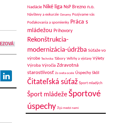
Niké liga
NsP Brezno n.o.
Nadácie
Návštevy a exkurzie
Pozývame vás
Oznamy
Práca s
Poďakovania a spomienky
mládežou
Príhovory
Rekonštrukcia-
REZOVÁ
modernizácia-údržba
Súťaže vo
výrobe
Výlety
Tábory
Veľtrhy a výstavy
Technika
Zdravotná
Výroba
Výročia
starostlivosť
Úspechy škôl
Zo sveta ocele
Čitateľská súťaž
Šport mladých
Športové
Šport mládeže
úspechy
Žijú medzi nami