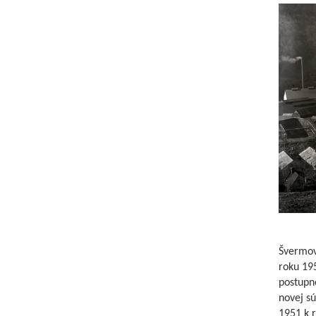
Švermove
roku 19
postupne
novej s
1951 k 