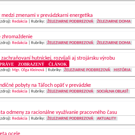
 medzi zmenami v prevádzkarni energetika
(zdroj):
Redakcia
|
Rubriky:
ŽELEZIARNE PODBREZOVÁ
ŽELEZIARNE DOMA
é zhromaždenie
(zdroj):
Redakcia
|
Rubriky:
ŽELEZIARNE PODBREZOVÁ
ŽELEZIARNE DOMA
 zachraňovaní hutníckej, rozvíjali aj strojársku výrobu
RÁVE ZOBRAZENÝ ČLÁNOK
(zdroj):
Mgr. Oľga Kleinová
|
Rubriky:
ŽELEZIARNE PODBREZOVÁ
HISTÓRIA
ndičné pobyty na Táľoch opäť v prevádzke
(zdroj):
Redakcia
|
Rubriky:
ŽELEZIARNE PODBREZOVÁ
SOCIÁLNA OBLASŤ
ata odmeny za racionálne využívanie pracovného času
(zdroj):
Redakcia
|
Rubriky:
ŽELEZIARNE PODBREZOVÁ
AKTUALITY
eta ocele