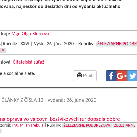
ovana, najneskôr do desiatich dní od vydania aktuálneho
droj):
Mgr. Oľga Kleinová
3|Ročník: LXXVI | Vyšlo:
26. júna 2020
|
Rubriky:
ŽELEZIARNE PODB
IA
 slová:
Čitateľská súťaž
e a sociálne siete:
Print
 ČLÁNKY Z ČÍSLA 13
- vydané: 26. júna 2020
ná oprava vo valcovni bezšvíkových rúr dopadla dobre
(zdroj):
Ing. Milan Trebula
|
Rubriky:
ŽELEZIARNE PODBREZOVÁ
ŽELEZIARNE