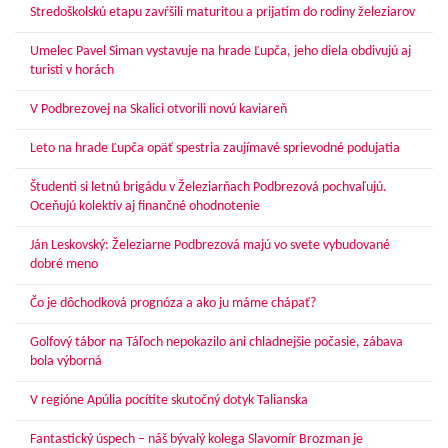
Stredoškolskú etapu zavŕšili maturitou a prijatím do rodiny železiarov
Umelec Pavel Siman vystavuje na hrade Ľupča, jeho diela obdivujú aj
turisti v horách
V Podbrezovej na Skalici otvorili novú kaviareň
Leto na hrade Ľupča opäť spestria zaujímavé sprievodné podujatia
Študenti si letnú brigádu v Železiarňach Podbrezová pochvaľujú.
Oceňujú kolektív aj finančné ohodnotenie
Ján Leskovský: Železiarne Podbrezová majú vo svete vybudované
dobré meno
Čo je dôchodková prognóza a ako ju máme chápať?
Golfový tábor na Táľoch nepokazilo ani chladnejšie počasie, zábava
bola výborná
V regióne Apúlia pocítite skutočný dotyk Talianska
Fantastický úspech – náš bývalý kolega Slavomír Brozman je