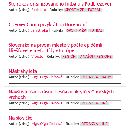
Sto rokov organizovaného futbalu v Podbrezovej
Autor (zdroj):
Redakcia
|
Rubriky:
ŠPORT V ŽP
FUTBAL
Coerver Camp prvýkrát na Horehroní
Autor (zdroj):
Ján Straka
|
Rubriky:
ŠPORT V ŽP
FUTBAL
Slovensko na prvom mieste v počte epidémií
kliešťovej encefalitídy v Európe
Autor (zdroj):
V texte
|
Rubriky:
REGIÓN
V NAŠOM REGIÓNE
Nástrahy leta
Autor (zdroj):
Mgr. Oľga Kleinová
|
Rubriky:
REDAKCIA
RADY
Navštívte čarokrásnu tiesňavu ukrytú v Chočských
vrchoch
Autor (zdroj):
Mgr. Oľga Kleinová
|
Rubriky:
REDAKCIA
INÉ
Na slovíčko
Autor (zdroj):
Mgr. Oľga Kleinová
|
Rubriky:
REDAKCIA
INÉ