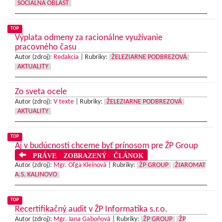
SOCIÁLNA OBLASŤ
TOP
Výplata odmeny za racionálne využívanie
pracovného času
Autor (zdroj):
Redakcia
|
Rubriky:
ŽELEZIARNE PODBREZOVÁ
AKTUALITY
Zo sveta ocele
Autor (zdroj):
V texte
|
Rubriky:
ŽELEZIARNE PODBREZOVÁ
AKTUALITY
TOP
Aj v budúcnosti chceme byť prínosom pre ŽP Group
PRÁVE ZOBRAZENÝ ČLÁNOK
Autor (zdroj):
Mgr. Oľga Kleinová
|
Rubriky:
ŽP GROUP
ŽIAROMAT
A.S. KALINOVO
TOP
Recertifikačný audit v ŽP Informatika s.r.o.
Autor (zdroj):
Mgr. Jana Gaboňová
|
Rubriky:
ŽP GROUP
ŽP