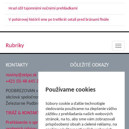
Hrad ožil tajomnými nočnými prehliadkami
V pohárovej histórii sme po tretíkrát ostali pred bránami finále
Rubriky
Toggl
navig
KONTAKTY
DÔLEŽITÉ ODKAZY
noviny@zelpo.sk
Hrad Ľupča
+421 (0) 48 645 2711
Súkromná spojená škola ŽP
Nadácia Železiarne
Používame cookies
PODBREZOVAN vydáva
Podbrezová
akciová spoločnosť
Hutnícke múzeum
Železiarne Podbrezová
Súbory cookie a ďalšie technológie
ŽP Informatika s.r.o.
sledovania používame na zlepšenie vášho
TIRÁŽ & KONTAKT
ŠK Železiarne Podbrezová
zážitku z prehliadania našich webových
Tále a.s.
stránok, na to, aby sme vám zobrazovali
Prehlásenie o spracovaní
prispôsobený obsah a cielené reklamy, na
osobných údajov