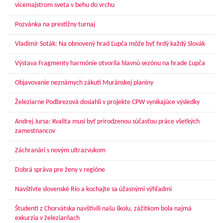
vicemajstrom sveta v behu do vrchu
Pozvánka na prestížny turnaj
Vladimír Soták: Na obnovený hrad Ľupča môže byť hrdý každý Slovák
Výstava Fragmenty harmónie otvorila hlavnú sezónu na hrade Ľupča
Objavovanie neznámych zákutí Muránskej planiny
Železiarne Podbrezová dosiahli v projekte CPW vynikajúce výsledky
Andrej Jursa: Kvalita musí byť prirodzenou súčasťou práce všetkých
zamestnancov
Záchranári s novým ultrazvukom
Dobrá správa pre ženy v regióne
Navštívte slovenské Rio a kochajte sa úžasnými výhľadmi
Študenti z Chorvátska navštívili našu školu, zážitkom bola najmä
exkurzia v železiarňach