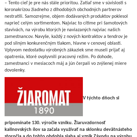
– Tento cieľ je pre nás stále prioritou. Zatiaľ sme v súvislosti s
koronakrízou žiadneho z dlhodobých obchodných partnerov
nestratili. Samozrejme, objem dodávaných produktov poklesol
naprieč celým sortimentom. Najviac to cítime pri šamotových
stavivách, na výrobu ktorých je naviazaných najviac našich
zamestnancov. Navyše, každý z nových kontraktov a tendrov je
pod silným konkurenčným tlakom, hlavne v cenovej oblasti.
Vplyvom nedostatku výrobných zákaziek sme museli prijať aj
opatrenia, ktoré ovplyvnili pracovný režim. Po dohode,
zamestnanci v mesiacoch máj a jún čerpali vo zvýšenej miere
dovolenky.
V týchto dňoch si
pripomínate 130. výročie vzniku. Žiaruvzdornosť
kalinovských ílov sa začala využívať na sklonku devätnásteho
storočia a do tohto obdobia siaha aj vznik Závodu na výrobu