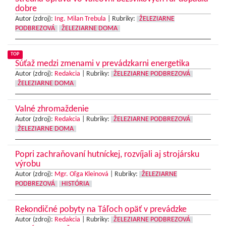
dobre
Autor (zdroj):
Ing. Milan Trebula
|
Rubriky:
ŽELEZIARNE
PODBREZOVÁ
ŽELEZIARNE DOMA
TOP
Súťaž medzi zmenami v prevádzkarni energetika
Autor (zdroj):
Redakcia
|
Rubriky:
ŽELEZIARNE PODBREZOVÁ
ŽELEZIARNE DOMA
Valné zhromaždenie
Autor (zdroj):
Redakcia
|
Rubriky:
ŽELEZIARNE PODBREZOVÁ
ŽELEZIARNE DOMA
Popri zachraňovaní hutníckej, rozvíjali aj strojársku
výrobu
Autor (zdroj):
Mgr. Oľga Kleinová
|
Rubriky:
ŽELEZIARNE
PODBREZOVÁ
HISTÓRIA
Rekondičné pobyty na Táľoch opäť v prevádzke
Autor (zdroj):
Redakcia
|
Rubriky:
ŽELEZIARNE PODBREZOVÁ