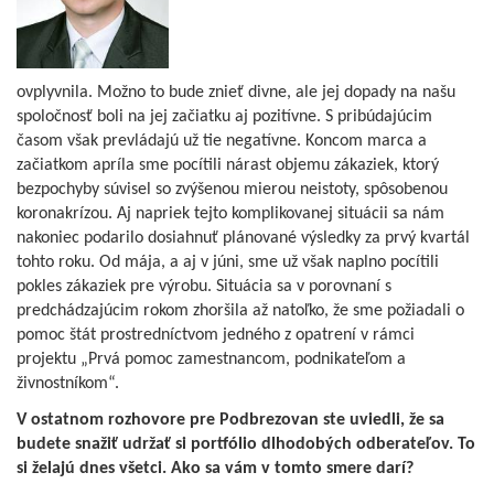
ovplyvnila. Možno to bude znieť divne, ale jej dopady na našu
spoločnosť boli na jej začiatku aj pozitívne. S pribúdajúcim
časom však prevládajú už tie negatívne. Koncom marca a
začiatkom apríla sme pocítili nárast objemu zákaziek, ktorý
bezpochyby súvisel so zvýšenou mierou neistoty, spôsobenou
koronakrízou. Aj napriek tejto komplikovanej situácii sa nám
nakoniec podarilo dosiahnuť plánované výsledky za prvý kvartál
tohto roku. Od mája, a aj v júni, sme už však naplno pocítili
pokles zákaziek pre výrobu. Situácia sa v porovnaní s
predchádzajúcim rokom zhoršila až natoľko, že sme požiadali o
pomoc štát prostredníctvom jedného z opatrení v rámci
projektu „Prvá pomoc zamestnancom, podnikateľom a
živnostníkom“.
V ostatnom rozhovore pre Podbrezovan ste uviedli, že sa
budete snažiť udržať si portfólio dlhodobých odberateľov. To
si želajú dnes všetci. Ako sa vám v tomto smere darí?