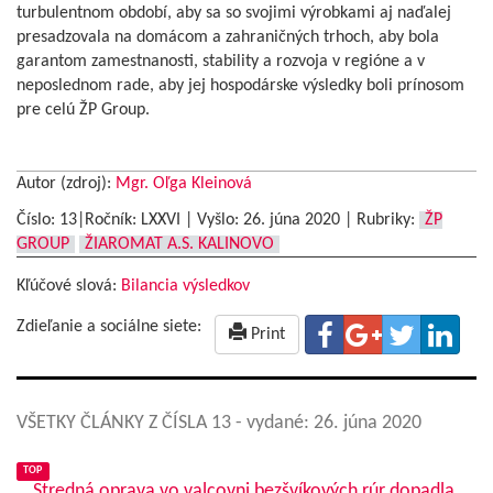
turbulentnom období, aby sa so svojimi výrobkami aj naďalej
presadzovala na domácom a zahraničných trhoch, aby bola
garantom zamestnanosti, stability a rozvoja v regióne a v
neposlednom rade, aby jej hospodárske výsledky boli prínosom
pre celú ŽP Group.
Autor (zdroj):
Mgr. Oľga Kleinová
Číslo: 13|Ročník: LXXVI | Vyšlo:
26. júna 2020
|
Rubriky:
ŽP
GROUP
ŽIAROMAT A.S. KALINOVO
Kľúčové slová:
Bilancia výsledkov
Zdieľanie a sociálne siete:
Print
VŠETKY ČLÁNKY Z ČÍSLA 13
- vydané: 26. júna 2020
TOP
Stredná oprava vo valcovni bezšvíkových rúr dopadla