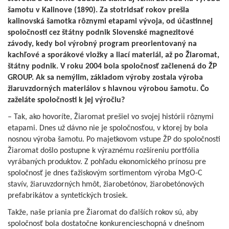
šamotu v Kalinove (1890). Za stotridsať rokov prešla
kalinovská šamotka rôznymi etapami vývoja, od účastinnej
spoločnosti cez štátny podnik Slovenské magnezitové
závody, kedy bol výrobný program preorientovaný na
kachľové a sporákové vložky a liací materiál, až po Žiaromat,
štátny podnik. V roku 2004 bola spoločnosť začlenená do ŽP
GROUP. Ak sa nemýlim, základom výroby zostala výroba
žiaruvzdorných materiálov s hlavnou výrobou šamotu. Čo
zaželáte spoločnosti k jej výročiu?
– Tak, ako hovoríte, Žiaromat prešiel vo svojej histórii rôznymi
etapami. Dnes už dávno nie je spoločnosťou, v ktorej by bola
nosnou výroba šamotu. Po majetkovom vstupe ŽP do spoločnosti
Žiaromat došlo postupne k výraznému rozšíreniu portfólia
vyrábaných produktov. Z pohľadu ekonomického prínosu pre
spoločnosť je dnes ťažiskovým sortimentom výroba MgO-C
stavív, žiaruvzdorných hmôt, žiarobetónov, žiarobetónových
prefabrikátov a syntetických trosiek.
Takže, naše priania pre Žiaromat do ďalších rokov sú, aby
spoločnosť bola dostatočne konkurencieschopná v dnešnom