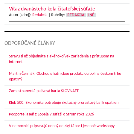
Víťaz dvanásteho kola čitateľskej súťaže
Autor (zdroj):
Redakcia
|
Rubriky:
REDAKCIA
INÉ
ODPORÚČANÉ ČLÁNKY
Stravu si už objednáte z akéhokoľvek zariadenia s prístupom na
internet
Martin Čermák: Obchod s hutníckou produkciou bol na českom trhu
opatrný
Zamestnanecká palivová karta SLOVNAFT
Klub 500: Ekonomika potrebuje skutočný prorastový balík opatrení
Podporte jaseň z Lopeja v súťaži o Strom roka 2026
V nemocnici pripravujú denný detský tábor i jesenné workshopy