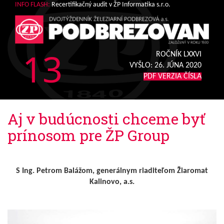
INFO FLASH:
Recertifikačný audit v ŽP Informatika s.r.o.
13
ROČNÍK LXXVI
VYŠLO:
26. JÚNA 2020
PDF VERZIA ČÍSLA
Aj v budúcnosti chceme byť
prínosom pre ŽP Group
S Ing. Petrom Balážom, generálnym riaditeľom Žiaromat
Kalinovo, a.s.