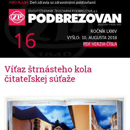
INFO FLASH:
Deň zdravia so zdravotnými poisťovňami
16
ROČNÍK LXXIV
VYŠLO:
10. AUGUSTA 2018
PDF VERZIA ČÍSLA
Víťaz štrnásteho kola
čitateľskej súťaže