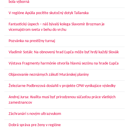
bola výborná
V regióne Apúlia pocítite skutočný dotyk Talianska
Fantastický úspech – náš bývalý kolega Slavomír Brozman je
vicemajstrom sveta v behu do vrchu
Pozvánka na prestížny turnaj
Vladimír Soták: Na obnovený hrad Ľupča môže byť hrdý každý Slovák
Výstava Fragmenty harmónie otvorila hlavnú sezónu na hrade Ľupča
Objavovanie neznámych zákutí Muránskej planiny
Železiarne Podbrezová dosiahli v projekte CPW vynikajúce výsledky
Andrej Jursa: Kvalita musí byť prirodzenou súčasťou práce všetkých
zamestnancov
Záchranári s novým ultrazvukom
Dobrá správa pre ženy v regióne