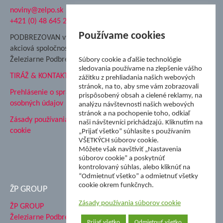
noviny@zelpo.sk
Hrad Ľupča
+421 (0) 48 645 2711
Súkromná spojená škola ŽP
Nadácia Železiarne
Používame cookies
PODBREZOVAN vydáva
Podbrezová
akciová spoločnosť
Hutnícke múzeum
Železiarne Podbrezová
Súbory cookie a ďalšie technológie
ŽP Informatika s.r.o.
sledovania používame na zlepšenie vášho
TIRÁŽ & KONTAKT
ŠK Železiarne Podbrezová
zážitku z prehliadania našich webových
Tále a.s.
stránok, na to, aby sme vám zobrazovali
Prehlásenie o spracovaní
prispôsobený obsah a cielené reklamy, na
osobných údajov
analýzu návštevnosti našich webových
stránok a na pochopenie toho, odkiaľ
Zásady používania súborov
naši návštevníci prichádzajú. Kliknutím na
cookie
„Prijať všetko” súhlasíte s používaním
VŠETKÝCH súborov cookie.
Môžete však navštíviť „Nastavenia
súborov cookie” a poskytnúť
kontrolovaný súhlas, alebo kliknúť na
“Odmietnuť všetko” a odmietnuť všetky
cookie okrem funkčnych.
ŽP GROUP
Zásady používania súborov cookie
ŽP GROUP
Železiarne Podbrezová a.s.
Prijať všetko
Odmietnuť všetko