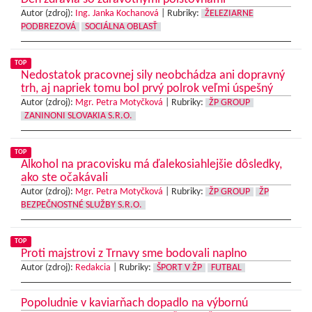
Autor (zdroj):
Ing. Janka Kochanová
|
Rubriky:
ŽELEZIARNE
PODBREZOVÁ
SOCIÁLNA OBLASŤ
TOP
Nedostatok pracovnej sily neobchádza ani dopravný
trh, aj napriek tomu bol prvý polrok veľmi úspešný
Autor (zdroj):
Mgr. Petra Motyčková
|
Rubriky:
ŽP GROUP
ZANINONI SLOVAKIA S.R.O.
TOP
Alkohol na pracovisku má ďalekosiahlejšie dôsledky,
ako ste očakávali
Autor (zdroj):
Mgr. Petra Motyčková
|
Rubriky:
ŽP GROUP
ŽP
BEZPEČNOSTNÉ SLUŽBY S.R.O.
TOP
Proti majstrovi z Trnavy sme bodovali naplno
Autor (zdroj):
Redakcia
|
Rubriky:
ŠPORT V ŽP
FUTBAL
Popoludnie v kaviarňach dopadlo na výbornú