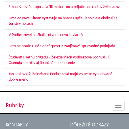
Stredoškolskú etapu zavŕšili maturitou a prijatím do rodiny železiarov
Umelec Pavel Siman vystavuje na hrade Ľupča, jeho diela obdivujú aj
turisti v horách
V Podbrezovej na Skalici otvorili novú kaviareň
Leto na hrade Ľupča opäť spestria zaujímavé sprievodné podujatia
Študenti si letnú brigádu v Železiarňach Podbrezová pochvaľujú.
Oceňujú kolektív aj finančné ohodnotenie
Ján Leskovský: Železiarne Podbrezová majú vo svete vybudované
dobré meno
Rubriky
Toggl
navig
KONTAKTY
DÔLEŽITÉ ODKAZY