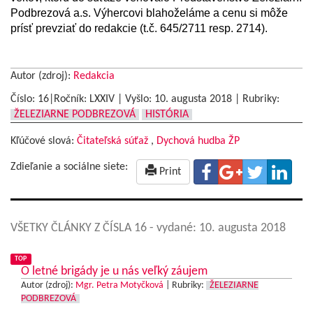
Podbrezová a.s. Výhercovi blahoželáme a cenu si môže
prísť prevziať do redakcie (t.č. 645/2711 resp. 2714).
Autor (zdroj):
Redakcia
Číslo: 16|Ročník: LXXIV | Vyšlo:
10. augusta 2018
|
Rubriky:
ŽELEZIARNE PODBREZOVÁ
HISTÓRIA
Kľúčové slová:
Čitateľská súťaž
,
Dychová hudba ŽP
Zdieľanie a sociálne siete:
Print
VŠETKY ČLÁNKY Z ČÍSLA 16
- vydané: 10. augusta 2018
TOP
O letné brigády je u nás veľký záujem
Autor (zdroj):
Mgr. Petra Motyčková
|
Rubriky:
ŽELEZIARNE
PODBREZOVÁ