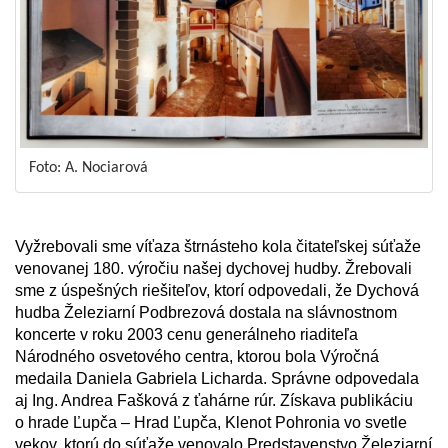
Foto: A. Nociarová
Vyžrebovali sme víťaza štrnásteho kola čitateľskej súťaže
venovanej 180. výročiu našej dychovej hudby. Žrebovali
sme z úspešných riešiteľov, ktorí odpovedali, že Dychová
hudba Železiarní Podbrezová dostala na slávnostnom
koncerte v roku 2003 cenu generálneho riaditeľa
Národného osvetového centra, ktorou bola Výročná
medaila Daniela Gabriela Licharda. Správne odpovedala
aj Ing. Andrea Fašková z ťahárne rúr. Získava publikáciu
o hrade Ľupča – Hrad Ľupča, Klenot Pohronia vo svetle
vekov, ktorú do súťaže venovalo Predstavenstvo Železiarní