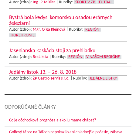
Autor (zdroj):
Ing. P. Müller
|
Rubriky:
ŠPORT V ŽP
FUTBAL
Bystrá bola kedysi komorskou osadou erárnych
železiarní
Autor (zdroj):
Mgr. Oľga Kleinová
|
Rubriky:
REGIÓN
HOREHRONIE
Jasenianska kaskáda stojí za prehliadku
Autor (zdroj):
Redakcia
|
Rubriky:
REGIÓN
V NAŠOM REGIÓNE
Jedálny lístok 13. – 26. 8. 2018
Autor (zdroj):
ŽP Gastro-servis s.r.o.
|
Rubriky:
JEDÁLNE LÍSTKY
ODPORÚČANÉ ČLÁNKY
Čo je dôchodková prognóza a ako ju máme chápať?
Golfový tábor na Táľoch nepokazilo ani chladnejšie počasie, zábava