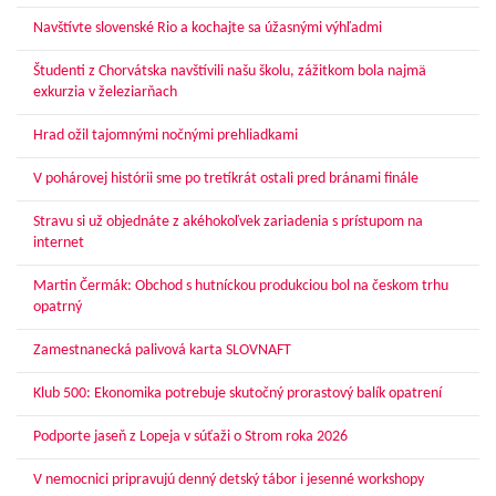
Navštívte slovenské Rio a kochajte sa úžasnými výhľadmi
Študenti z Chorvátska navštívili našu školu, zážitkom bola najmä
exkurzia v železiarňach
Hrad ožil tajomnými nočnými prehliadkami
V pohárovej histórii sme po tretíkrát ostali pred bránami finále
Stravu si už objednáte z akéhokoľvek zariadenia s prístupom na
internet
Martin Čermák: Obchod s hutníckou produkciou bol na českom trhu
opatrný
Zamestnanecká palivová karta SLOVNAFT
Klub 500: Ekonomika potrebuje skutočný prorastový balík opatrení
Podporte jaseň z Lopeja v súťaži o Strom roka 2026
V nemocnici pripravujú denný detský tábor i jesenné workshopy