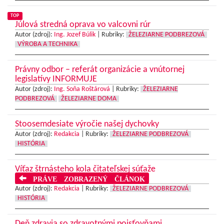
TOP
Júlová stredná oprava vo valcovni rúr
Autor (zdroj):
Ing. Jozef Búlik
|
Rubriky:
ŽELEZIARNE PODBREZOVÁ
VÝROBA A TECHNIKA
Právny odbor – referát organizácie a vnútornej
legislatívy INFORMUJE
Autor (zdroj):
Ing. Soňa Roštárová
|
Rubriky:
ŽELEZIARNE
PODBREZOVÁ
ŽELEZIARNE DOMA
Stoosemdesiate výročie našej dychovky
Autor (zdroj):
Redakcia
|
Rubriky:
ŽELEZIARNE PODBREZOVÁ
HISTÓRIA
Víťaz štrnásteho kola čitateľskej súťaže
PRÁVE ZOBRAZENÝ ČLÁNOK
Autor (zdroj):
Redakcia
|
Rubriky:
ŽELEZIARNE PODBREZOVÁ
HISTÓRIA
Deň zdravia so zdravotnými poisťovňami