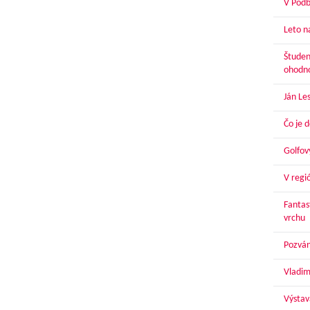
V Podbr
Leto n
Študen
ohodn
Ján Le
Čo je 
Golfov
V regi
Fantas
vrchu
Pozván
Vladim
Výstav