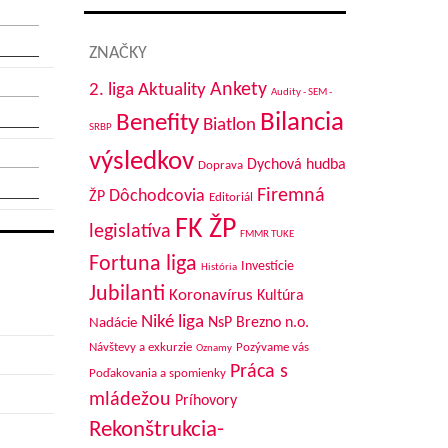
ZNAČKY
Aktuality
Ankety
2. liga
Audity - SEM -
Bilancia
Benefity
Biatlon
SRBP
výsledkov
Dychová hudba
Doprava
Firemná
Dôchodcovia
ŽP
Editoriál
FK ŽP
legislatíva
FMMR TUKE
Fortuna liga
Investície
História
Jubilanti
Koronavírus
Kultúra
Niké liga
NsP Brezno n.o.
Nadácie
Návštevy a exkurzie
Pozývame vás
Oznamy
Práca s
Poďakovania a spomienky
mládežou
Príhovory
Rekonštrukcia-