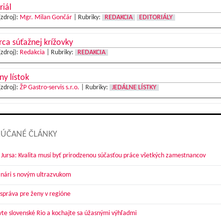
riál
(zdroj):
Mgr. Milan Gončár
|
Rubriky:
REDAKCIA
EDITORIÁLY
ca súťažnej krížovky
(zdroj):
Redakcia
|
Rubriky:
REDAKCIA
ny lístok
(zdroj):
ŽP Gastro-servis s.r.o.
|
Rubriky:
JEDÁLNE LÍSTKY
ÚČANÉ ČLÁNKY
 Jursa: Kvalita musí byť prirodzenou súčasťou práce všetkých zamestnancov
nári s novým ultrazvukom
správa pre ženy v regióne
vte slovenské Rio a kochajte sa úžasnými výhľadmi