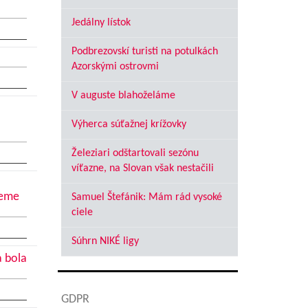
Jedálny lístok
Podbrezovskí turisti na potulkách
Azorskými ostrovmi
V auguste blahoželáme
Výherca súťažnej krížovky
Železiari odštartovali sezónu
víťazne, na Slovan však nestačili
jeme
Samuel Štefánik: Mám rád vysoké
ciele
Súhrn NIKÉ ligy
a bola
GDPR