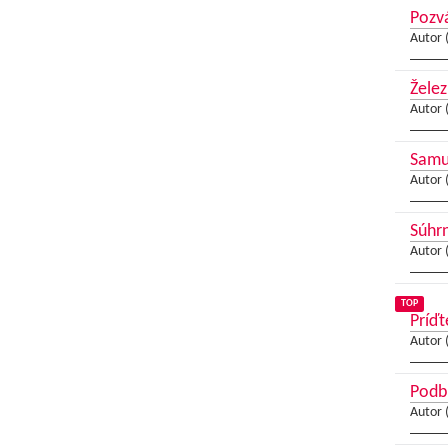
Pozvá
Autor 
Želez
Autor 
Samue
Autor 
Súhrn
Autor 
TOP
Príďt
Autor 
Podbr
Autor 