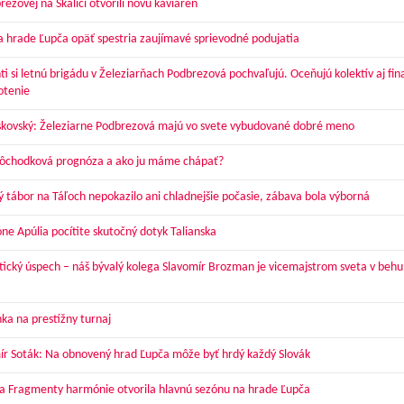
ezovej na Skalici otvorili novú kaviareň
a hrade Ľupča opäť spestria zaujímavé sprievodné podujatia
ti si letnú brigádu v Železiarňach Podbrezová pochvaľujú. Oceňujú kolektív aj fi
otenie
skovský: Železiarne Podbrezová majú vo svete vybudované dobré meno
dôchodková prognóza a ako ju máme chápať?
ý tábor na Táľoch nepokazilo ani chladnejšie počasie, zábava bola výborná
óne Apúlia pocítite skutočný dotyk Talianska
tický úspech – náš bývalý kolega Slavomír Brozman je vicemajstrom sveta v behu
ka na prestížny turnaj
ír Soták: Na obnovený hrad Ľupča môže byť hrdý každý Slovák
a Fragmenty harmónie otvorila hlavnú sezónu na hrade Ľupča