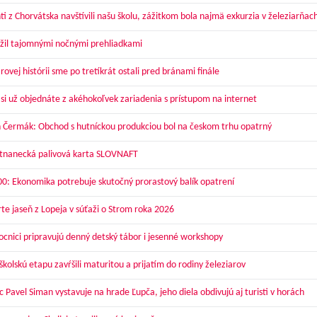
ti z Chorvátska navštívili našu školu, zážitkom bola najmä exkurzia v železiarňac
žil tajomnými nočnými prehliadkami
ovej histórii sme po tretíkrát ostali pred bránami finále
 si už objednáte z akéhokoľvek zariadenia s prístupom na internet
 Čermák: Obchod s hutníckou produkciou bol na českom trhu opatrný
nanecká palivová karta SLOVNAFT
00: Ekonomika potrebuje skutočný prorastový balík opatrení
te jaseň z Lopeja v súťaži o Strom roka 2026
cnici pripravujú denný detský tábor i jesenné workshopy
kolskú etapu zavŕšili maturitou a prijatím do rodiny železiarov
 Pavel Siman vystavuje na hrade Ľupča, jeho diela obdivujú aj turisti v horách