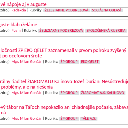
vé nápoje aj v auguste
(zdroj):
Redakcia
|
Rubriky:
ŽELEZIARNE PODBREZOVÁ
SOCIÁLNA OBLASŤ
guste blahoželáme
(zdroj):
Ppam
|
Rubriky:
ŽELEZIARNE PODBREZOVÁ
SPOLOČENSKÁ RUBRIKA
oločnosti ŽP EKO QELET zaznamenali v prvom polroku zvýšený
t po oceľovom šrote
(zdroj):
Mgr. Milan Gončár
|
Rubriky:
ŽP GROUP
EKO QELET
rálny riaditeľ ŽIAROMATU Kalinovo Jozef Ďurian: Nesústreďu
 problémy, ale na riešenia
(zdroj):
Mgr. Milan Gončár
|
Rubriky:
ŽP GROUP
ŽIAROMAT A.S. KALINOVO
vý tábor na Táľoch nepokazilo ani chladnejšie počasie, zábav
rná
(zdroj):
Mgr. Milan Gončár
|
Rubriky:
ŽP GROUP
TÁLE A.S.