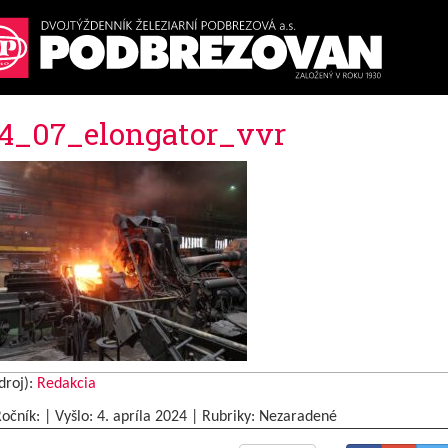
4_07_elongator_vvr
droj):
Redakcia
Ročník: | Vyšlo:
4. apríla 2024
|
Rubriky: Nezaradené