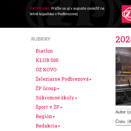
INFO FLASH:
Príďte sa aj v auguste osviežiť na
letné kúpalisko v Podbrezovej
202
RUBRIKY
Biatlon
KLUB 500
OZ KOVO
Železiarne Podbrezová
ŽP Group
Súkromné školy
Šport v ŽP
Autor (z
Región
Číslo: |
Redakcia