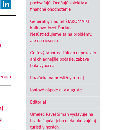
pochvaľujú. Oceňujú kolektív aj
finančné ohodnotenie
Generálny riaditeľ ŽIAROMATU
Kalinovo Jozef Ďurian:
Nesústreďujeme sa na problémy,
ale na riešenia
a
Golfový tábor na Táľoch nepokazilo
ani chladnejšie počasie, zábava
bola výborná
ceňujú
Pozvánka na prestížny turnaj
Iontové nápoje aj v auguste
Editoriál
aj
Umelec Pavel Siman vystavuje na
A
hrade Ľupča, jeho diela obdivujú aj
turisti v horách