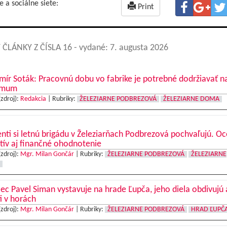
e a sociálne siete:
Print
 ČLÁNKY Z ČÍSLA 16
- vydané: 7. augusta 2026
mír Soták: Pracovnú dobu vo fabrike je potrebné dodržiavať n
imum
(zdroj):
Redakcia
|
Rubriky:
ŽELEZIARNE PODBREZOVÁ
ŽELEZIARNE DOMA
nti si letnú brigádu v Železiarňach Podbrezová pochvaľujú. O
tív aj finančné ohodnotenie
(zdroj):
Mgr. Milan Gončár
|
Rubriky:
ŽELEZIARNE PODBREZOVÁ
ŽELEZIARNE
c Pavel Siman vystavuje na hrade Ľupča, jeho diela obdivujú 
ti v horách
(zdroj):
Mgr. Milan Gončár
|
Rubriky:
ŽELEZIARNE PODBREZOVÁ
HRAD ĽUPČ