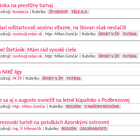
nka na prestížny turnaj
(zdroj):
Redakcia
|
Rubriky:
ŽP GROUP
TÁLE A.S.
iari odštartovali sezónu víťazne, na Slovan však nestačili
(zdroj):
noviny@zelpo.sk
, Mgr. Milan Gončár |
Rubriky:
ŠPORT V ŽP
FUTBAL
l Štefánik: Mám rád vysoké ciele
(zdroj):
noviny@zelpo.sk
, Mgr. Milan Gončár |
Rubriky:
ŠPORT V ŽP
FUTBAL
 NIKÉ ligy
(zdroj):
FK ŽP
|
Rubriky:
ŠPORT V ŽP
FUTBAL
e sa aj v auguste osviežiť na letné kúpalisko v Podbrezovej
(zdroj):
Mgr. Milan Gončár
|
Rubriky:
REGIÓN
V NAŠOM REGIÓNE
ezovskí turisti na potulkách Azorskými ostrovmi
(zdroj):
Ing. P. Mlynarčík
|
Rubriky:
REGIÓN
ZAUJÍMAVOSTI