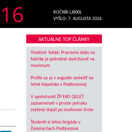
16
ROČNÍK LXXXIL
VYŠLO:
7. AUGUSTA 2026
AKTUÁLNE TOP ČLÁNKY
Vladimír Soták: Pracovnú dobu vo
fabrike je potrebné dodržiavať na
maximum
Príďte sa aj v auguste osviežiť na
letné kúpalisko v Podbrezovej
V spoločnosti ŽP EKO QELET
zaznamenali v prvom polroku
zvýšený dopyt po oceľovom šrote
Študenti si letnú brigádu v
Železiarňach Podbrezová