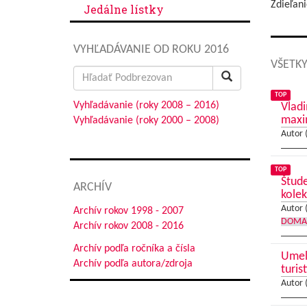
Zdieľani
Jedálne lístky
VYHĽADÁVANIE OD ROKU 2016
VŠETKY
Search
for:
TOP
Vyhľadávanie (roky 2008 – 2016)
Vladi
max
Vyhľadávanie (roky 2000 – 2008)
Autor 
TOP
Štude
ARCHÍV
kolek
Autor 
Archív rokov 1998 - 2007
DOMA
Archív rokov 2008 - 2016
Archív podľa ročníka a čísla
Umele
Archív podľa autora/zdroja
turis
Autor 