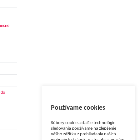
nančné
 do
Používame cookies
Súbory cookie a ďalšie technológie
sledovania používame na zlepšenie
vášho zážitku z prehliadania našich
webových stránok, na to, aby sme vám