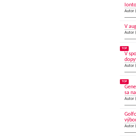
Ionto
Autor 
V au
Autor 
TOP
V sp
dopy
Autor 
TOP
Gene
sa na
Autor 
Golfo
výbo
Autor 