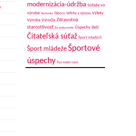
modernizácia-údržba
Súťaže vo
h
výrobe
Výlety
Tábory
Veľtrhy a výstavy
Technika
Zdravotná
Výroba
Výročia
starostlivosť
Úspechy škôl
Zo sveta ocele
Čitateľská súťaž
Šport mladých
Športové
Šport mládeže
úspechy
Žijú medzi nami