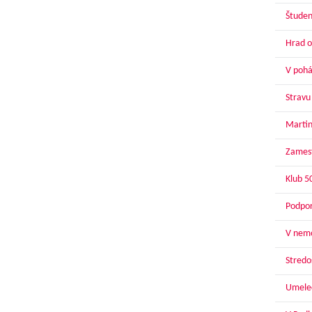
Študen
Hrad o
V pohár
Stravu
Martin
Zamest
Klub 5
Podpor
V nemo
Stredoš
Umelec