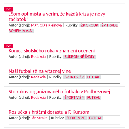
TOP
„Som optimista a verím, že každá kríza je nový
začiatok“
Autor (zdroj):
Mgr. Oľga Kleinová
|
Rubriky:
ŽP GROUP
ŽP TRADE
BOHEMIA A.S.
TOP
Koniec školského roka v znamení ocenení
Autor (zdroj):
Redakcia
|
Rubriky:
SÚKROMNÉ ŠKOLY
Naši futbalisti na víťaznej vlne
Autor (zdroj):
Redakcia
|
Rubriky:
ŠPORT V ŽP
FUTBAL
Sto rokov organizovaného futbalu v Podbrezovej
Autor (zdroj):
Redakcia
|
Rubriky:
ŠPORT V ŽP
FUTBAL
Rozlúčka s hráčmi dorastu a F. Kunzom
Autor (zdroj):
Ján Straka
|
Rubriky:
ŠPORT V ŽP
FUTBAL