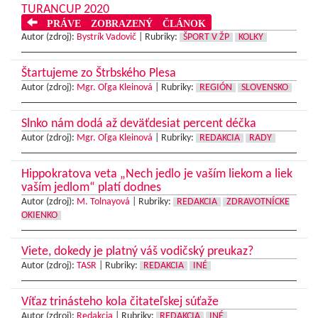
TURANCUP 2020
PRÁVE ZOBRAZENÝ ČLÁNOK
Autor (zdroj):
Bystrík Vadovič
|
Rubriky:
ŠPORT V ŽP
KOLKY
Štartujeme zo Štrbského Plesa
Autor (zdroj):
Mgr. Oľga Kleinová
|
Rubriky:
REGIÓN
SLOVENSKO
Slnko nám dodá až deväťdesiat percent déčka
Autor (zdroj):
Mgr. Oľga Kleinová
|
Rubriky:
REDAKCIA
RADY
Hippokratova veta „Nech jedlo je vaším liekom a liek
vaším jedlom“ platí dodnes
Autor (zdroj):
M. Tolnayová
|
Rubriky:
REDAKCIA
ZDRAVOTNÍCKE
OKIENKO
Viete, dokedy je platný váš vodičský preukaz?
Autor (zdroj):
TASR
|
Rubriky:
REDAKCIA
INÉ
Víťaz trinásteho kola čitateľskej súťaže
Autor (zdroj):
Redakcia
|
Rubriky:
REDAKCIA
INÉ