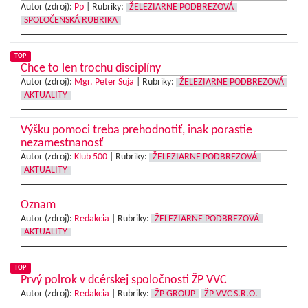
Autor (zdroj):
Pp
|
Rubriky:
ŽELEZIARNE PODBREZOVÁ
SPOLOČENSKÁ RUBRIKA
TOP
Chce to len trochu disciplíny
Autor (zdroj):
Mgr. Peter Suja
|
Rubriky:
ŽELEZIARNE PODBREZOVÁ
AKTUALITY
Výšku pomoci treba prehodnotiť, inak porastie
nezamestnanosť
Autor (zdroj):
Klub 500
|
Rubriky:
ŽELEZIARNE PODBREZOVÁ
AKTUALITY
Oznam
Autor (zdroj):
Redakcia
|
Rubriky:
ŽELEZIARNE PODBREZOVÁ
AKTUALITY
TOP
Prvý polrok v dcérskej spoločnosti ŽP VVC
Autor (zdroj):
Redakcia
|
Rubriky:
ŽP GROUP
ŽP VVC S.R.O.