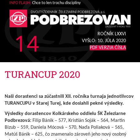
INFO FLASH:
Chce to len trochu disciplíny
14
ROČNÍK LXXVI
VYŠLO:
10. JÚLA 2020
PDF VERZIA ČÍSLA
TURANCUP 2020
Naši dorastenci sa zúčastnili XII. ročníka turnaja jednotlivcov
TURANCUPU v Starej Turej, kde dosiahli pekné výsledky.
Výsledky dorastencov Kolkárskeho oddielu ŠK Železiarne
Podbrezová:
Filip Bánik – 577, Kristián Soják – 564, Martin
Bizub – 559, Daniela Mócová – 570, Naďa Poliaková – 565,
Matúš Bánik – 625, čo znamenalo zároveň jeho nový osobný