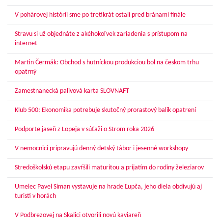
V pohárovej histórii sme po tretíkrát ostali pred bránami finále
Stravu si už objednáte z akéhokoľvek zariadenia s prístupom na
internet
Martin Čermák: Obchod s hutníckou produkciou bol na českom trhu
opatrný
Zamestnanecká palivová karta SLOVNAFT
Klub 500: Ekonomika potrebuje skutočný prorastový balík opatrení
Podporte jaseň z Lopeja v súťaži o Strom roka 2026
V nemocnici pripravujú denný detský tábor i jesenné workshopy
Stredoškolskú etapu zavŕšili maturitou a prijatím do rodiny železiarov
Umelec Pavel Siman vystavuje na hrade Ľupča, jeho diela obdivujú aj
turisti v horách
V Podbrezovej na Skalici otvorili novú kaviareň