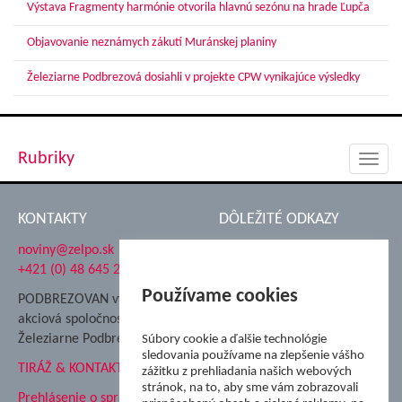
Výstava Fragmenty harmónie otvorila hlavnú sezónu na hrade Ľupča
Objavovanie neznámych zákutí Muránskej planiny
Železiarne Podbrezová dosiahli v projekte CPW vynikajúce výsledky
Rubriky
Toggl
navig
KONTAKTY
DÔLEŽITÉ ODKAZY
noviny@zelpo.sk
Hrad Ľupča
+421 (0) 48 645 2711
Súkromná spojená škola ŽP
Nadácia Železiarne
Používame cookies
PODBREZOVAN vydáva
Podbrezová
akciová spoločnosť
Hutnícke múzeum
Železiarne Podbrezová
Súbory cookie a ďalšie technológie
ŽP Informatika s.r.o.
sledovania používame na zlepšenie vášho
TIRÁŽ & KONTAKT
ŠK Železiarne Podbrezová
zážitku z prehliadania našich webových
stránok, na to, aby sme vám zobrazovali
Tále a.s.
Prehlásenie o spracovaní