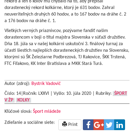
rekord a len 6 kolov mu chýbalo na to, aby prepísal
dorastenecký rekord kolkárne, ktorý je 631 bodov. Zahral
neuveriteľných druhých 60 hodov, a to 167 bodov na dráhe č. 2
a 176 bodov na dráhe č. 1.
Všetkých verných priaznivcov, pozývame fandiť našim
dorastencom v boji o titul majstra Slovenska v súťaži družstiev.
Dňa 18. júla sa v našej kolkárni uskutoční 3. finálový turnaj za
účasti šiestich najlepších dorasteneckých družstiev na Slovensku,
ktorými sú ŠK Železiarne Podbrezová, TJ Rakovice, ŠKK Trstená,
FTC Fiľakovo, KK Inter Bratislava a MKK Stará Turá.
Autor (zdroj):
Bystrík Vadovič
Číslo: 14|Ročník: LXXVI | Vyšlo:
10. júla 2020
|
Rubriky:
ŠPORT
V ŽP
KOLKY
Kľúčové slová:
Šport mládeže
Zdieľanie a sociálne siete:
Print