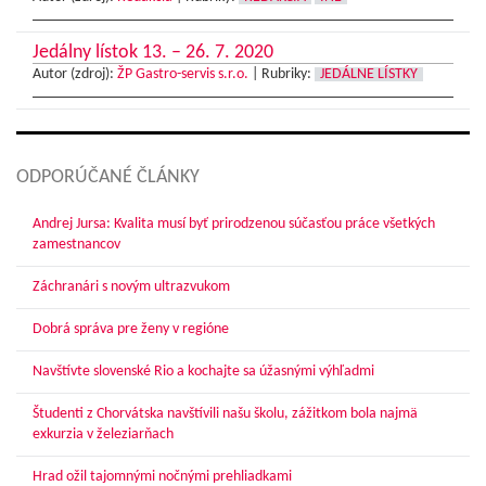
Jedálny lístok 13. – 26. 7. 2020
Autor (zdroj):
ŽP Gastro-servis s.r.o.
|
Rubriky:
JEDÁLNE LÍSTKY
ODPORÚČANÉ ČLÁNKY
Andrej Jursa: Kvalita musí byť prirodzenou súčasťou práce všetkých
zamestnancov
Záchranári s novým ultrazvukom
Dobrá správa pre ženy v regióne
Navštívte slovenské Rio a kochajte sa úžasnými výhľadmi
Študenti z Chorvátska navštívili našu školu, zážitkom bola najmä
exkurzia v železiarňach
Hrad ožil tajomnými nočnými prehliadkami