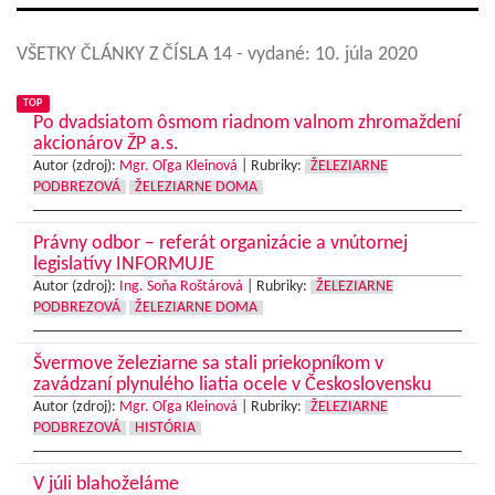
VŠETKY ČLÁNKY Z ČÍSLA 14
- vydané: 10. júla 2020
TOP
Po dvadsiatom ôsmom riadnom valnom zhromaždení
akcionárov ŽP a.s.
Autor (zdroj):
Mgr. Oľga Kleinová
|
Rubriky:
ŽELEZIARNE
PODBREZOVÁ
ŽELEZIARNE DOMA
Právny odbor – referát organizácie a vnútornej
legislatívy INFORMUJE
Autor (zdroj):
Ing. Soňa Roštárová
|
Rubriky:
ŽELEZIARNE
PODBREZOVÁ
ŽELEZIARNE DOMA
Švermove železiarne sa stali priekopníkom v
zavádzaní plynulého liatia ocele v Československu
Autor (zdroj):
Mgr. Oľga Kleinová
|
Rubriky:
ŽELEZIARNE
PODBREZOVÁ
HISTÓRIA
V júli blahoželáme