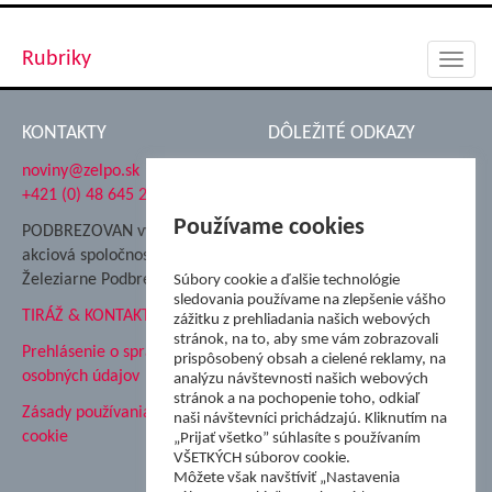
Rubriky
Toggl
navig
KONTAKTY
DÔLEŽITÉ ODKAZY
noviny@zelpo.sk
Hrad Ľupča
+421 (0) 48 645 2711
Súkromná spojená škola ŽP
Nadácia Železiarne
Používame cookies
PODBREZOVAN vydáva
Podbrezová
akciová spoločnosť
Hutnícke múzeum
Železiarne Podbrezová
Súbory cookie a ďalšie technológie
ŽP Informatika s.r.o.
sledovania používame na zlepšenie vášho
TIRÁŽ & KONTAKT
ŠK Železiarne Podbrezová
zážitku z prehliadania našich webových
stránok, na to, aby sme vám zobrazovali
Tále a.s.
Prehlásenie o spracovaní
prispôsobený obsah a cielené reklamy, na
osobných údajov
analýzu návštevnosti našich webových
stránok a na pochopenie toho, odkiaľ
Zásady používania súborov
naši návštevníci prichádzajú. Kliknutím na
cookie
„Prijať všetko” súhlasíte s používaním
VŠETKÝCH súborov cookie.
Môžete však navštíviť „Nastavenia