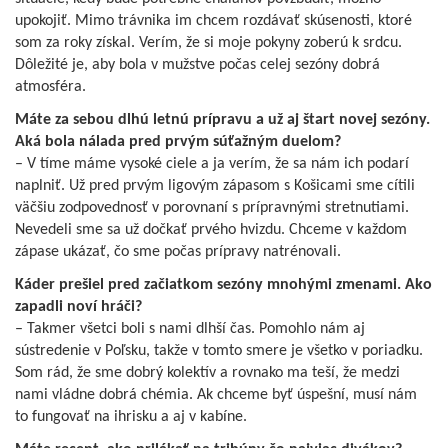
upokojiť. Mimo trávnika im chcem rozdávať skúsenosti, ktoré
som za roky získal. Verím, že si moje pokyny zoberú k srdcu.
Dôležité je, aby bola v mužstve počas celej sezóny dobrá
atmosféra.
Máte za sebou dlhú letnú prípravu a už aj štart novej sezóny.
Aká bola nálada pred prvým súťažným duelom?
– V tíme máme vysoké ciele a ja verím, že sa nám ich podarí
naplniť. Už pred prvým ligovým zápasom s Košicami sme cítili
väčšiu zodpovednosť v porovnaní s prípravnými stretnutiami.
Nevedeli sme sa už dočkať prvého hvizdu. Chceme v každom
zápase ukázať, čo sme počas prípravy natrénovali.
Káder prešiel pred začiatkom sezóny mnohými zmenami. Ako
zapadli noví hráči?
– Takmer všetci boli s nami dlhší čas. Pomohlo nám aj
sústredenie v Poľsku, takže v tomto smere je všetko v poriadku.
Som rád, že sme dobrý kolektív a rovnako ma teší, že medzi
nami vládne dobrá chémia. Ak chceme byť úspešní, musí nám
to fungovať na ihrisku a aj v kabíne.