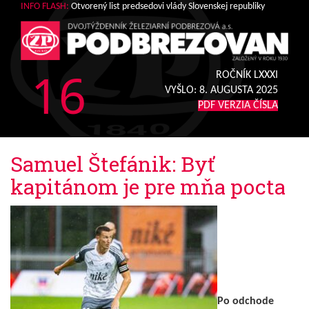
INFO FLASH:
Otvorený list predsedovi vlády Slovenskej republiky
16
ROČNÍK LXXXI
VYŠLO:
8. AUGUSTA 2025
PDF VERZIA ČÍSLA
Samuel Štefánik: Byť
kapitánom je pre mňa pocta
Po odchode