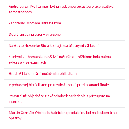
Andrej Jursa: Kvalita musí byť prirodzenou súčasťou práce všetkých
zamestnancov
Záchranári s novým ultrazvukom
Dobrá správa pre ženy v regióne
Navštívte slovenské Rio a kochajte sa úžasnými výhľadmi
Študenti z Chorvátska navštívili našu školu, zážitkom bola najmä
exkurzia v železiarňach
Hrad ožil tajomnými nočnými prehliadkami
V pohárovej histórii sme po tretíkrát ostali pred bránami finále
Stravu si už objednáte z akéhokoľvek zariadenia s prístupom na
internet
Martin Čermák: Obchod s hutníckou produkciou bol na českom trhu
opatrný