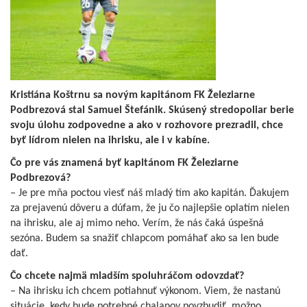
Kristiána Koštrnu sa novým kapitánom FK Železiarne
Podbrezová stal Samuel Štefánik. Skúsený stredopoliar berie
svoju úlohu zodpovedne a ako v rozhovore prezradil, chce
byť lídrom nielen na ihrisku, ale i v kabíne.
Čo pre vás znamená byť kapitánom FK Železiarne
Podbrezová?
– Je pre mňa poctou viesť náš mladý tím ako kapitán. Ďakujem
za prejavenú dôveru a dúfam, že ju čo najlepšie oplatím nielen
na ihrisku, ale aj mimo neho. Verím, že nás čaká úspešná
sezóna. Budem sa snažiť chlapcom pomáhať ako sa len bude
dať.
Čo chcete najmä mladším spoluhráčom odovzdať?
– Na ihrisku ich chcem potiahnuť výkonom. Viem, že nastanú
situácie, kedy bude potrebné chalanov povzbudiť, možno