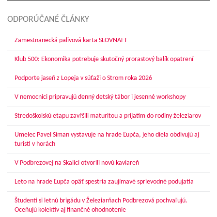
ODPORÚČANÉ ČLÁNKY
Zamestnanecká palivová karta SLOVNAFT
Klub 500: Ekonomika potrebuje skutočný prorastový balík opatrení
Podporte jaseň z Lopeja v súťaži o Strom roka 2026
V nemocnici pripravujú denný detský tábor i jesenné workshopy
Stredoškolskú etapu zavŕšili maturitou a prijatím do rodiny železiarov
Umelec Pavel Siman vystavuje na hrade Ľupča, jeho diela obdivujú aj
turisti v horách
V Podbrezovej na Skalici otvorili novú kaviareň
Leto na hrade Ľupča opäť spestria zaujímavé sprievodné podujatia
Študenti si letnú brigádu v Železiarňach Podbrezová pochvaľujú.
Oceňujú kolektív aj finančné ohodnotenie