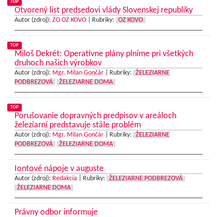
TOP
Otvorený list predsedovi vlády Slovenskej republiky
Autor (zdroj):
ZO OZ KOVO
|
Rubriky:
OZ KOVO
TOP
Miloš Dekrét: Operatívne plány plníme pri všetkých
druhoch našich výrobkov
Autor (zdroj):
Mgr. Milan Gončár
|
Rubriky:
ŽELEZIARNE
PODBREZOVÁ
ŽELEZIARNE DOMA
TOP
Porušovanie dopravných predpisov v areáloch
železiarní predstavuje stále problém
Autor (zdroj):
Mgr. Milan Gončár
|
Rubriky:
ŽELEZIARNE
PODBREZOVÁ
ŽELEZIARNE DOMA
Iontové nápoje v auguste
Autor (zdroj):
Redakcia
|
Rubriky:
ŽELEZIARNE PODBREZOVÁ
ŽELEZIARNE DOMA
Právny odbor informuje