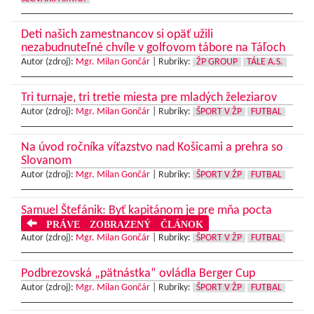
Deti našich zamestnancov si opäť užili
nezabudnuteľné chvíle v golfovom tábore na Táľoch
Autor (zdroj):
Mgr. Milan Gončár
|
Rubriky:
ŽP GROUP
TÁLE A.S.
Tri turnaje, tri tretie miesta pre mladých železiarov
Autor (zdroj):
Mgr. Milan Gončár
|
Rubriky:
ŠPORT V ŽP
FUTBAL
Na úvod ročníka víťazstvo nad Košicami a prehra so
Slovanom
Autor (zdroj):
Mgr. Milan Gončár
|
Rubriky:
ŠPORT V ŽP
FUTBAL
Samuel Štefánik: Byť kapitánom je pre mňa pocta
PRÁVE ZOBRAZENÝ ČLÁNOK
Autor (zdroj):
Mgr. Milan Gončár
|
Rubriky:
ŠPORT V ŽP
FUTBAL
Podbrezovská „pätnástka“ ovládla Berger Cup
Autor (zdroj):
Mgr. Milan Gončár
|
Rubriky:
ŠPORT V ŽP
FUTBAL