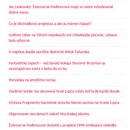
Ján Leskovský: Železiarne Podbrezová majú vo svete vybudované
dobré meno
Čo je dôchodková prognóza a ako ju máme chápať?
Golfový tábor na Táľoch nepokazilo ani chladnejšie počasie, zábava
bola výborná
V regióne Apúlia pocítite skutočný dotyk Talianska
Fantastický úspech – náš bývalý kolega Slavomír Brozman je
vicemajstrom sveta v behu do vrchu
Pozvánka na prestížny turnaj
Vladimír Soták: Na obnovený hrad Ľupča môže byť hrdý každý Slovák
Výstava Fragmenty harmónie otvorila hlavnú sezónu na hrade Ľupča
Objavovanie neznámych zákutí Muránskej planiny
Železiarne Podbrezová dosiahli v projekte CPW vynikajúce výsledky