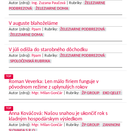
Autor (zdroj):
Ing. Zuzana Paučová
|
Rubriky:
ŽELEZIARNE
PODBREZOVÁ
ŽELEZIARNE DOMA
V auguste blahoželáme
Autor (zdroj):
Ppam
|
Rubriky:
ŽELEZIARNE PODBREZOVÁ
ŽELEZIARNE DOMA
V júli odišla do starobného dôchodku
Autor (zdroj):
Ppam
|
Rubriky:
ŽELEZIARNE PODBREZOVÁ
SPOLOČENSKÁ RUBRIKA
TOP
Roman Veverka: Len málo firiem funguje v
pôvodnom režime z uplynulých rokov
Autor (zdroj):
Mgr. Milan Gončár
|
Rubriky:
ŽP GROUP
EKO QELET
TOP
Anna Kováčová: Našou snahou je ukončiť rok s
kladným hospodárskym výsledkom
Autor (zdroj):
Mgr. Milan Gončár
|
Rubriky:
ŽP GROUP
ZANINONI
SLOVAKIA S.R.O.