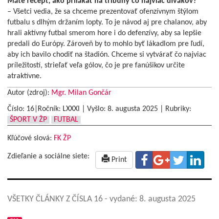
Máte recept, ako prilákať na tribúny čo najviac divákov?
– Všetci vedia, že sa chceme prezentovať ofenzívnym štýlom
futbalu s dlhým držaním lopty. To je návod aj pre chalanov, aby
hrali aktívny futbal smerom hore i do defenzívy, aby sa lepšie
predali do Európy. Zároveň by to mohlo byť lákadlom pre ľudí,
aby ich bavilo chodiť na štadión. Chceme si vytvárať čo najviac
príležitostí, strieľať veľa gólov, čo je pre fanúšikov určite
atraktívne.
Autor (zdroj):
Mgr. Milan Gončár
Číslo: 16|Ročník: LXXXI | Vyšlo:
8. augusta 2025
|
Rubriky:
ŠPORT V ŽP
FUTBAL
Kľúčové slová:
FK ŽP
Zdieľanie a sociálne siete:
Print
VŠETKY ČLÁNKY Z ČÍSLA 16
- vydané: 8. augusta 2025