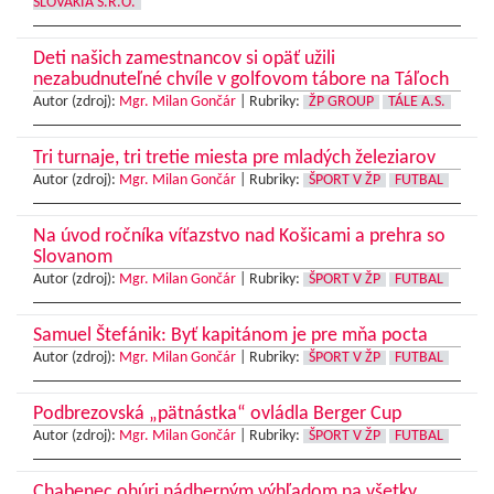
SLOVAKIA S.R.O.
Deti našich zamestnancov si opäť užili
nezabudnuteľné chvíle v golfovom tábore na Táľoch
Autor (zdroj):
Mgr. Milan Gončár
|
Rubriky:
ŽP GROUP
TÁLE A.S.
Tri turnaje, tri tretie miesta pre mladých železiarov
Autor (zdroj):
Mgr. Milan Gončár
|
Rubriky:
ŠPORT V ŽP
FUTBAL
Na úvod ročníka víťazstvo nad Košicami a prehra so
Slovanom
Autor (zdroj):
Mgr. Milan Gončár
|
Rubriky:
ŠPORT V ŽP
FUTBAL
Samuel Štefánik: Byť kapitánom je pre mňa pocta
Autor (zdroj):
Mgr. Milan Gončár
|
Rubriky:
ŠPORT V ŽP
FUTBAL
Podbrezovská „pätnástka“ ovládla Berger Cup
Autor (zdroj):
Mgr. Milan Gončár
|
Rubriky:
ŠPORT V ŽP
FUTBAL
Chabenec ohúri nádherným výhľadom na všetky