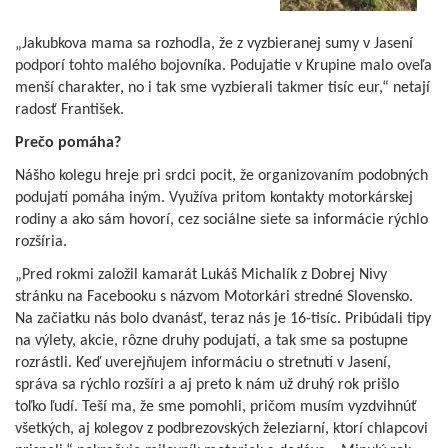
„Jakubkova mama sa rozhodla, že z vyzbieranej sumy v Jasení
podporí tohto malého bojovníka. Podujatie v Krupine malo oveľa
menší charakter, no i tak sme vyzbierali takmer tisíc eur,“ netají
radosť František.
Prečo pomáha?
Nášho kolegu hreje pri srdci pocit, že organizovaním podobných
podujatí pomáha iným. Využíva pritom kontakty motorkárskej
rodiny a ako sám hovorí, cez sociálne siete sa informácie rýchlo
rozšíria.
„Pred rokmi založil kamarát Lukáš Michalík z Dobrej Nivy
stránku na Facebooku s názvom Motorkári stredné Slovensko.
Na začiatku nás bolo dvanásť, teraz nás je 16-tisíc. Pribúdali tipy
na výlety, akcie, rôzne druhy podujatí, a tak sme sa postupne
rozrástli. Keď uverejňujem informáciu o stretnutí v Jasení,
správa sa rýchlo rozšíri a aj preto k nám už druhý rok prišlo
toľko ľudí. Teší ma, že sme pomohli, pričom musím vyzdvihnúť
všetkých, aj kolegov z podbrezovských železiarní, ktorí chlapcovi