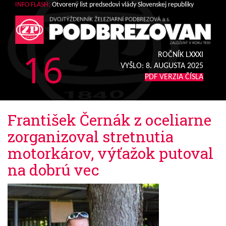
INFO FLASH:
Otvorený list predsedovi vlády Slovenskej republiky
16
ROČNÍK LXXXI
VYŠLO:
8. AUGUSTA 2025
PDF VERZIA ČÍSLA
František Černák z oceliarne
zorganizoval stretnutia
motorkárov, výťažok putoval
na dobrú vec