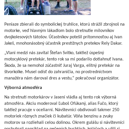
Peniaze zbierali do symbolickej truhlice, ktorú strážil zbrojnoš na
motorke, veď hlavným lákadlom bolo stretnutie milovníkov
dvojkolesových tátošov. Účastníkov potešil prítomnosťou aj Ivan
Jakeš, mnohonásobný účastník prestížnych pretekov Rely Dakar.
„Vlani medzi nás zavítal Štefan Svitko, taktiež úspešný
motocyklový pretekár, tento rok sa mi podarilo dotiahnuť Ivana.
Škoda, že sa nemohol zúčastniť Juraj Varga, elitný pretekár na
štvorkolke. Musel odísť do zahraničia, no prostredníctvom
manažéra nám daroval dres a vestu,“ pokračoval organizátor.
Výborná atmosféra
Na stretnutí motorkárov v Jasení vládla aj tento rok výborná
atmosféra. Akciu moderoval Ľuboš Ofúkaný, alias Fučo, ktorý
taktiež pracuje v oceliarni. Návštevníci obdivovali takmer 250
motoriek rôznych značiek či kubatúr. Vôňa benzínu a zvuky
motorov sa rozliehali celou dolinou. Okrem gulášu si návštevníci