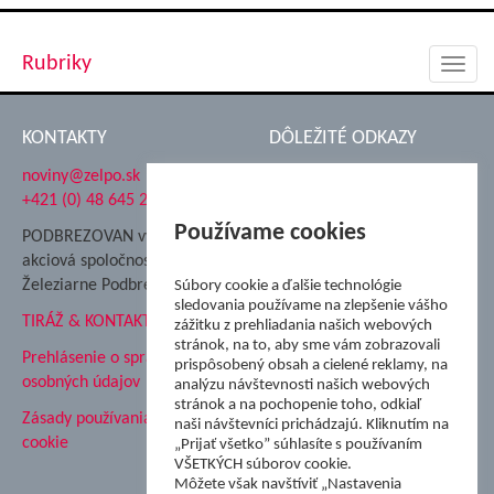
Rubriky
Toggl
navig
KONTAKTY
DÔLEŽITÉ ODKAZY
noviny@zelpo.sk
Hrad Ľupča
+421 (0) 48 645 2711
Súkromná spojená škola ŽP
Nadácia Železiarne
Používame cookies
PODBREZOVAN vydáva
Podbrezová
akciová spoločnosť
Hutnícke múzeum
Železiarne Podbrezová
Súbory cookie a ďalšie technológie
ŽP Informatika s.r.o.
sledovania používame na zlepšenie vášho
TIRÁŽ & KONTAKT
ŠK Železiarne Podbrezová
zážitku z prehliadania našich webových
stránok, na to, aby sme vám zobrazovali
Tále a.s.
Prehlásenie o spracovaní
prispôsobený obsah a cielené reklamy, na
osobných údajov
analýzu návštevnosti našich webových
stránok a na pochopenie toho, odkiaľ
Zásady používania súborov
naši návštevníci prichádzajú. Kliknutím na
cookie
„Prijať všetko” súhlasíte s používaním
VŠETKÝCH súborov cookie.
Môžete však navštíviť „Nastavenia