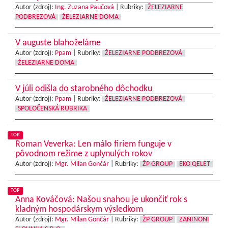
Autor (zdroj):
Ing. Zuzana Paučová
|
Rubriky:
ŽELEZIARNE
PODBREZOVÁ
ŽELEZIARNE DOMA
V auguste blahoželáme
Autor (zdroj):
Ppam
|
Rubriky:
ŽELEZIARNE PODBREZOVÁ
ŽELEZIARNE DOMA
V júli odišla do starobného dôchodku
Autor (zdroj):
Ppam
|
Rubriky:
ŽELEZIARNE PODBREZOVÁ
SPOLOČENSKÁ RUBRIKA
TOP
Roman Veverka: Len málo firiem funguje v
pôvodnom režime z uplynulých rokov
Autor (zdroj):
Mgr. Milan Gončár
|
Rubriky:
ŽP GROUP
EKO QELET
TOP
Anna Kováčová: Našou snahou je ukončiť rok s
kladným hospodárskym výsledkom
Autor (zdroj):
Mgr. Milan Gončár
|
Rubriky:
ŽP GROUP
ZANINONI