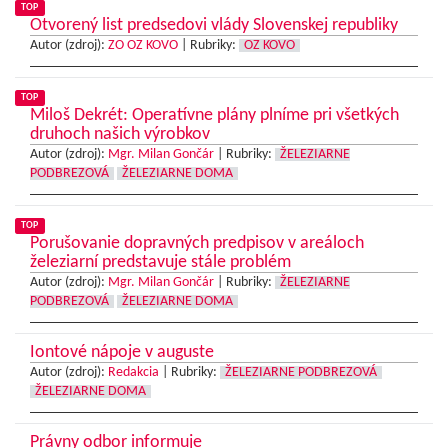
TOP
Otvorený list predsedovi vlády Slovenskej republiky
Autor (zdroj):
ZO OZ KOVO
|
Rubriky:
OZ KOVO
TOP
Miloš Dekrét: Operatívne plány plníme pri všetkých
druhoch našich výrobkov
Autor (zdroj):
Mgr. Milan Gončár
|
Rubriky:
ŽELEZIARNE
PODBREZOVÁ
ŽELEZIARNE DOMA
TOP
Porušovanie dopravných predpisov v areáloch
železiarní predstavuje stále problém
Autor (zdroj):
Mgr. Milan Gončár
|
Rubriky:
ŽELEZIARNE
PODBREZOVÁ
ŽELEZIARNE DOMA
Iontové nápoje v auguste
Autor (zdroj):
Redakcia
|
Rubriky:
ŽELEZIARNE PODBREZOVÁ
ŽELEZIARNE DOMA
Právny odbor informuje