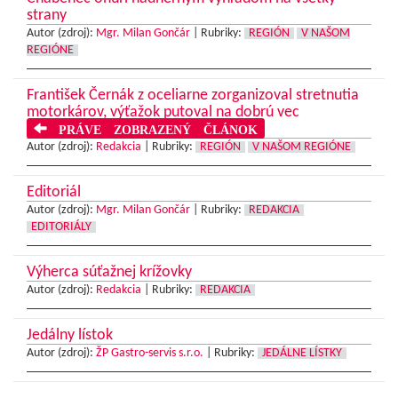
strany
Autor (zdroj):
Mgr. Milan Gončár
|
Rubriky:
REGIÓN
V NAŠOM
REGIÓNE
František Černák z oceliarne zorganizoval stretnutia
motorkárov, výťažok putoval na dobrú vec
PRÁVE ZOBRAZENÝ ČLÁNOK
Autor (zdroj):
Redakcia
|
Rubriky:
REGIÓN
V NAŠOM REGIÓNE
Editoriál
Autor (zdroj):
Mgr. Milan Gončár
|
Rubriky:
REDAKCIA
EDITORIÁLY
Výherca súťažnej krížovky
Autor (zdroj):
Redakcia
|
Rubriky:
REDAKCIA
Jedálny lístok
Autor (zdroj):
ŽP Gastro-servis s.r.o.
|
Rubriky:
JEDÁLNE LÍSTKY