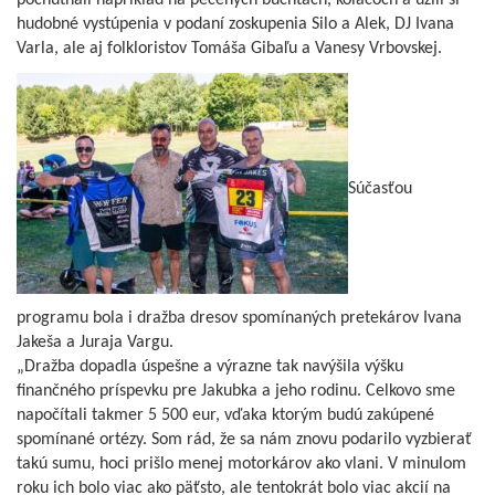
pochutnali napríklad na pečených buchtách, koláčoch a užili si
hudobné vystúpenia v podaní zoskupenia Silo a Alek, DJ Ivana
Varla, ale aj folkloristov Tomáša Gibaľu a Vanesy Vrbovskej.
Súčasťou
programu bola i dražba dresov spomínaných pretekárov Ivana
Jakeša a Juraja Vargu.
„Dražba dopadla úspešne a výrazne tak navýšila výšku
finančného príspevku pre Jakubka a jeho rodinu. Celkovo sme
napočítali takmer 5 500 eur, vďaka ktorým budú zakúpené
spomínané ortézy. Som rád, že sa nám znovu podarilo vyzbierať
takú sumu, hoci prišlo menej motorkárov ako vlani. V minulom
roku ich bolo viac ako päťsto, ale tentokrát bolo viac akcií na