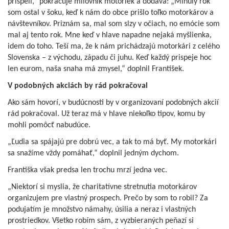
prispeli,“ pokračuje milovník motoriek a dodáva: „Minulý rok
som ostal v šoku, keď k nám do obce prišlo toľko motorkárov a
návštevníkov. Priznám sa, mal som slzy v očiach, no emócie som
mal aj tento rok. Mne keď v hlave napadne nejaká myšlienka,
idem do toho. Teší ma, že k nám prichádzajú motorkári z celého
Slovenska – z východu, západu či juhu. Keď každý prispeje hoc
len eurom, naša snaha má zmysel,“ doplnil František.
V podobných akciách by rád pokračoval
Ako sám hovorí, v budúcnosti by v organizovaní podobných akcií
rád pokračoval. Už teraz má v hlave niekoľko tipov, komu by
mohli pomôcť nabudúce.
„Ľudia sa spájajú pre dobrú vec, a tak to má byť. My motorkári
sa snažíme vždy pomáhať,“ doplnil jedným dychom.
Františka však predsa len trochu mrzí jedna vec.
„Niektorí si myslia, že charitatívne stretnutia motorkárov
organizujem pre vlastný prospech. Prečo by som to robil? Za
podujatím je množstvo námahy, úsilia a neraz i vlastných
prostriedkov. Všetko robím sám, z vyzbieraných peňazí si