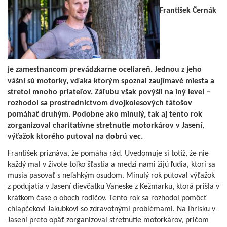
František Černák
je zamestnancom prevádzkarne oceliareň. Jednou z jeho
vášní sú motorky, vďaka ktorým spoznal zaujímavé miesta a
stretol mnoho priateľov. Záľubu však povýšil na iný level –
rozhodol sa prostredníctvom dvojkolesových tátošov
pomáhať druhým. Podobne ako minulý, tak aj tento rok
zorganizoval charitatívne stretnutie motorkárov v Jasení,
výťažok ktorého putoval na dobrú vec.
František priznáva, že pomáha rád. Uvedomuje si totiž, že nie
každý mal v živote toľko šťastia a medzi nami žijú ľudia, ktorí sa
musia pasovať s neľahkým osudom. Minulý rok putoval výťažok
z podujatia v Jasení dievčatku Vaneske z Kežmarku, ktorá prišla v
krátkom čase o oboch rodičov. Tento rok sa rozhodol pomôcť
chlapčekovi Jakubkovi so zdravotnými problémami. Na ihrisku v
Jasení preto opäť zorganizoval stretnutie motorkárov, pričom