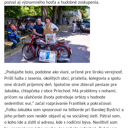
pozval aj významného hosťa a hudobné zoskupenia.
„Podujatie bolo, podobne ako vlani, určené pre širokú verejnosť.
Prišli ľudia z Jasenia, okolitých obcí, priatelia, kolegovia a spolu
sme strávili príjemný deň. Spoločne sme zbierali peniaze pre
Jakubka, chlapčeka z obce Priechod. Má problémy s nohami,
pričom na uľahčenie života potrebuje ortézy v hodnote
sedemtisíc eur,“ začal rozprávanie František a pokračoval:
„Fotku Jakubka som spozoroval na bilborde pri Banskej Bystrici a
jeho príbeh som neskôr objavil aj na sociálnej sieti. Pátral som,
o koho ide a zistil si adresu, kde s rodičmi býva. Navštívil som