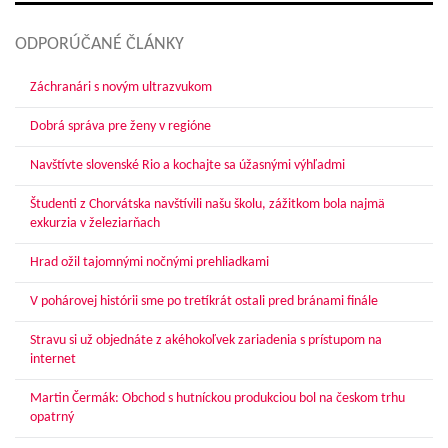
ODPORÚČANÉ ČLÁNKY
Záchranári s novým ultrazvukom
Dobrá správa pre ženy v regióne
Navštívte slovenské Rio a kochajte sa úžasnými výhľadmi
Študenti z Chorvátska navštívili našu školu, zážitkom bola najmä
exkurzia v železiarňach
Hrad ožil tajomnými nočnými prehliadkami
V pohárovej histórii sme po tretíkrát ostali pred bránami finále
Stravu si už objednáte z akéhokoľvek zariadenia s prístupom na
internet
Martin Čermák: Obchod s hutníckou produkciou bol na českom trhu
opatrný