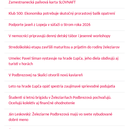
Zamestnanecká palivová karta SLOVNAFT
Klub 500: Ekonomika potrebuje skutočný prorastový balík opatrení
Podporte jaseň z Lopeja v súťaži o Strom roka 2026
V nemocnici pripravujú denný detský tábor i jesenné workshopy
Stredoškolskú etapu zavŕšili maturitou a prijatím do rodiny železiarov
Umelec Pavel Siman vystavuje na hrade Ľupča, jeho diela obdivujú aj
turisti v horách
V Podbrezovej na Skalici otvorili novú kaviareň
Leto na hrade Ľupča opäť spestria zaujímavé sprievodné podujatia
Študenti si letnú brigádu v Železiarňach Podbrezová pochvaľujú.
Oceňujú kolektív aj finančné ohodnotenie
Ján Leskovský: Železiarne Podbrezová majú vo svete vybudované
dobré meno