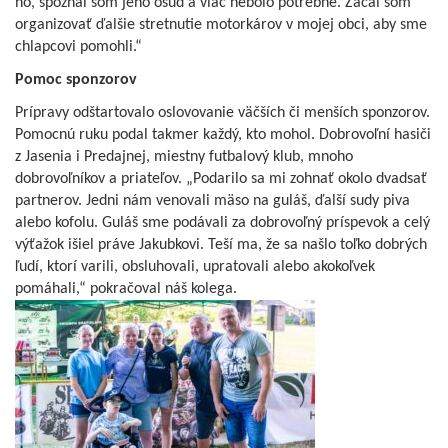
ho, spoznal som jeho osud a viac nebolo potrebné. Začal som
organizovať ďalšie stretnutie motorkárov v mojej obci, aby sme
chlapcovi pomohli.“
Pomoc sponzorov
Prípravy odštartovalo oslovovanie väčších či menších sponzorov.
Pomocnú ruku podal takmer každý, kto mohol. Dobrovoľní hasiči
z Jasenia i Predajnej, miestny futbalový klub, mnoho
dobrovoľníkov a priateľov. „Podarilo sa mi zohnať okolo dvadsať
partnerov. Jedni nám venovali mäso na guláš, ďalší sudy piva
alebo kofolu. Guláš sme podávali za dobrovoľný príspevok a celý
výťažok išiel práve Jakubkovi. Teší ma, že sa našlo toľko dobrých
ľudí, ktorí varili, obsluhovali, upratovali alebo akokoľvek
pomáhali,“ pokračoval náš kolega.