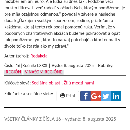
nezoberiem ani euro. Ale ľudia sú dnes takí. Podobné veci
musím filtrovať, veď radosť v očiach tých, ktorým pomôžeme, je
pre mňa ozajstnou odmenou,“ povedal v závere a následne
dodal: „Ďakujem všetkým sponzorom, rodine, priateľom a
každému, kto aj tento rok podal pomocnú ruku. Verím, že v
podobných charitatívnych akciách budeme pokračovať a opäť
tak pomôžeme tým, ktorí to naozaj potrebujú a ktorí nemali v
živote toľko šťastia ako my zdraví.“
Autor (zdroj):
Redakcia
Číslo: 16|Ročník: LXXXI | Vyšlo:
8. augusta 2025
|
Rubriky:
REGIÓN
V NAŠOM REGIÓNE
Kľúčové slová:
Sociálna oblasť
,
Žijú medzi nami
Zdieľanie a sociálne siete:
Print
VŠETKY ČLÁNKY Z ČÍSLA 16
- vydané: 8. augusta 2025