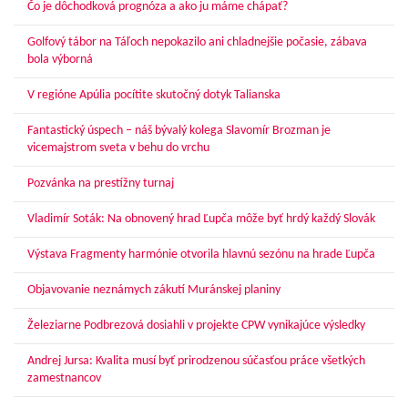
Čo je dôchodková prognóza a ako ju máme chápať?
Golfový tábor na Táľoch nepokazilo ani chladnejšie počasie, zábava
bola výborná
V regióne Apúlia pocítite skutočný dotyk Talianska
Fantastický úspech – náš bývalý kolega Slavomír Brozman je
vicemajstrom sveta v behu do vrchu
Pozvánka na prestížny turnaj
Vladimír Soták: Na obnovený hrad Ľupča môže byť hrdý každý Slovák
Výstava Fragmenty harmónie otvorila hlavnú sezónu na hrade Ľupča
Objavovanie neznámych zákutí Muránskej planiny
Železiarne Podbrezová dosiahli v projekte CPW vynikajúce výsledky
Andrej Jursa: Kvalita musí byť prirodzenou súčasťou práce všetkých
zamestnancov