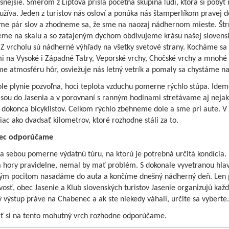
šnejšie. Smerom z Liptova prišla početná skupina ľudí, ktorá si pobyt 
užíva. Jeden z turistov nás osloví a ponúka nás štamperlíkom pravej 
me pár slov a zhodneme sa, že sme na naozaj nádhernom mieste. Š
neme na skalu a so zatajeným dychom obdivujeme krásu našej slovens
 Z vrcholu sú nádherné výhľady na všetky svetové strany. Kocháme sa
i na Vysoké i Západné Tatry, Veporské vrchy, Chočské vrchy a mnohé 
e atmosféru hôr, osviežuje nás letný vetrík a pomaly sa chystáme na
le plynie pozvoľna, hoci teplota vzduchu pomerne rýchlo stúpa. Idem
rasou do Jasenia a v porovnaní s ranným hodinami stretávame aj neja
, dokonca bicyklistov. Celkom rýchlo zbehneme dole a sme pri aute. 
c ako dvadsať kilometrov, ktoré rozhodne stáli za to.
ec odporúčame
 sebou pomerne výdatnú túru, na ktorú je potrebná určitá kondícia. 
a hory pravidelne, nemal by mať problém. S dokonale vyvetranou hla
ým pocitom nasadáme do auta a končíme dnešný nádherný deň. Len 
osť, obec Jasenie a Klub slovenských turistov Jasenie organizujú každ
 výstup práve na Chabenec a ak ste niekedy váhali, určite sa vyberte.
ať si na tento mohutný vrch rozhodne odporúčame.