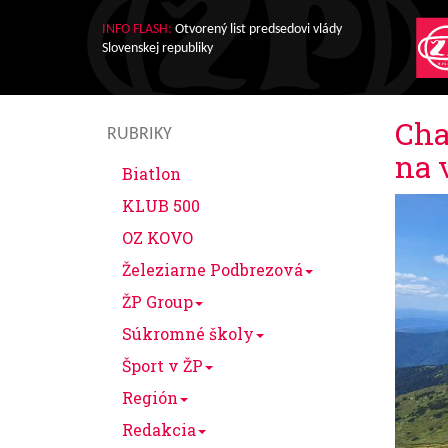
INFO FLASH:
Otvorený list predsedovi vlády
Slovenskej republiky
Cha
RUBRIKY
na 
Biatlon
KLUB 500
OZ KOVO
Železiarne Podbrezová
ŽP Group
Súkromné školy
Šport v ŽP
Región
Redakcia