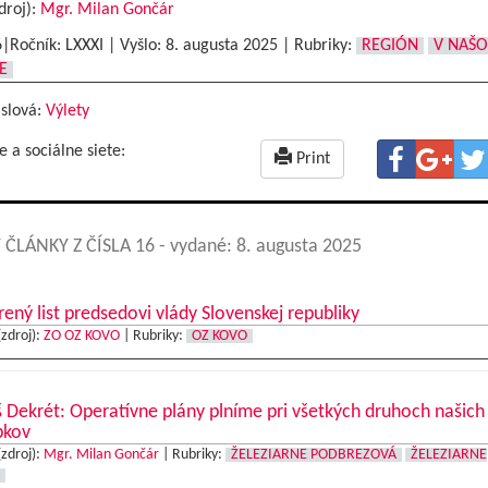
droj):
Mgr. Milan Gončár
6|Ročník: LXXXI | Vyšlo:
8. augusta 2025
|
Rubriky:
REGIÓN
V NAŠ
E
 slová:
Výlety
e a sociálne siete:
Print
 ČLÁNKY Z ČÍSLA 16
- vydané: 8. augusta 2025
ený list predsedovi vlády Slovenskej republiky
(zdroj):
ZO OZ KOVO
|
Rubriky:
OZ KOVO
 Dekrét: Operatívne plány plníme pri všetkých druhoch našich
bkov
(zdroj):
Mgr. Milan Gončár
|
Rubriky:
ŽELEZIARNE PODBREZOVÁ
ŽELEZIARNE