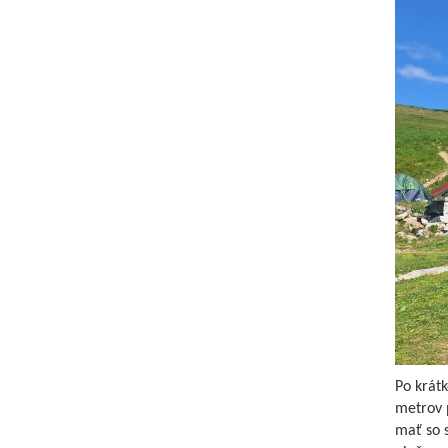
Po krátk
metrov 
mať so 