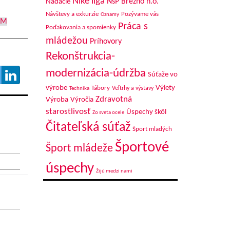
Niké liga
NsP Brezno n.o.
Nadácie
Návštevy a exkurzie
Pozývame vás
Oznamy
OM
Práca s
Poďakovania a spomienky
mládežou
Príhovory
Rekonštrukcia-
modernizácia-údržba
Súťaže vo
výrobe
Výlety
Tábory
Veľtrhy a výstavy
Technika
Zdravotná
Výroba
Výročia
starostlivosť
Úspechy škôl
Zo sveta ocele
Čitateľská súťaž
Šport mladých
Športové
Šport mládeže
úspechy
Žijú medzi nami