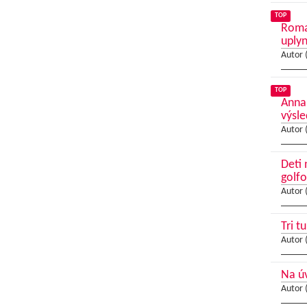
TOP
Roma
uplyn
Autor 
TOP
Anna
výsl
Autor 
Deti 
golf
Autor 
Tri t
Autor 
Na úv
Autor 