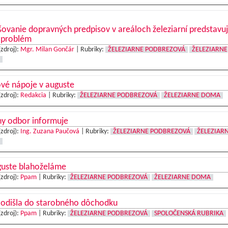
ovanie dopravných predpisov v areáloch železiarní predstavu
 problém
(zdroj):
Mgr. Milan Gončár
|
Rubriky:
ŽELEZIARNE PODBREZOVÁ
ŽELEZIARNE
vé nápoje v auguste
(zdroj):
Redakcia
|
Rubriky:
ŽELEZIARNE PODBREZOVÁ
ŽELEZIARNE DOMA
ny odbor informuje
(zdroj):
Ing. Zuzana Paučová
|
Rubriky:
ŽELEZIARNE PODBREZOVÁ
ŽELEZIAR
guste blahoželáme
(zdroj):
Ppam
|
Rubriky:
ŽELEZIARNE PODBREZOVÁ
ŽELEZIARNE DOMA
i odišla do starobného dôchodku
(zdroj):
Ppam
|
Rubriky:
ŽELEZIARNE PODBREZOVÁ
SPOLOČENSKÁ RUBRIKA