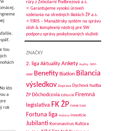
na
rúry z Železiarní Podbrezová a.s.
domácej.
⭐ Garantujeme vysokú úroveň
trngneme
vzdelania na stredných školách ŽP a.s.
kej
⭐ FIRIS – Manažérsky systém na správu
úloh & komplexný nástroj pre SW
ďalšie.
podporu správy poskytovaných služieb
späť.
e tou
ZNAČKY
kých
V nohách
Aktuality
Ankety
2. liga
Audity - SEM -
Bilancia
Benefity
Biatlon
SRBP
výsledkov
Dychová hudba
Doprava
No kto
Firemná
Dôchodcovia
vou a
ŽP
Editoriál
pre
FK ŽP
legislatíva
FMMR TUKE
ý rok
Fortuna liga
Investície
História
Jubilanti
Koronavírus
Kultúra