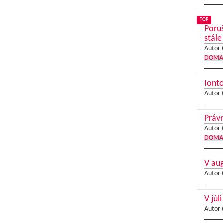
TOP
Poruš
stále
Autor 
DOMA
Ionto
Autor 
Práv
Autor 
DOMA
V au
Autor 
V júl
Autor 