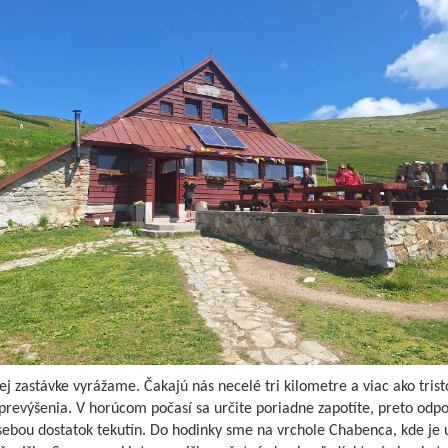
ej zastávke vyrážame. Čakajú nás necelé tri kilometre a viac ako trist
prevýšenia. V horúcom počasí sa určite poriadne zapotíte, preto od
sebou dostatok tekutín. Do hodinky sme na vrchole Chabenca, kde je 