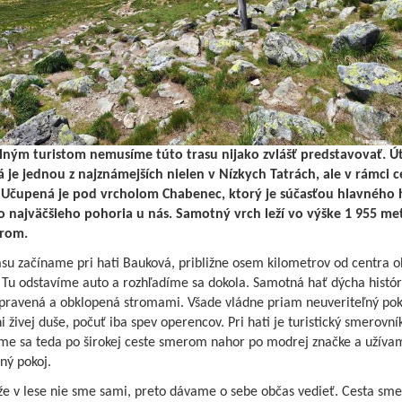
lným turistom nemusíme túto trasu nijako zvlášť predstavovať. Ú
 je jednou z najznámejších nielen v Nízkych Tatrách, ale v rámci c
. Učupená je pod vrcholom Chabenec, ktorý je súčasťou hlavného
 najväčšieho pohoria u nás. Samotný vrch leží vo výške 1 955 me
rom.
asu začíname pri hati Bauková, približne osem kilometrov od centra 
 Tu odstavíme auto a rozhľadíme sa dokola. Samotná hať dýcha históri
pravená a obklopená stromami. Všade vládne priam neuveriteľný pok
i živej duše, počuť iba spev operencov. Pri hati je turistický smerovní
me sa teda po širokej ceste smerom nahor po modrej značke a užívam
ný pokoj.
že v lese nie sme sami, preto dávame o sebe občas vedieť. Cesta sm