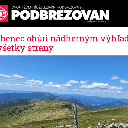
benec ohúri nádherným výhľ
všetky strany