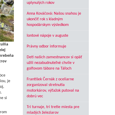
uplynulých rokov
Anna Kováčová: Našou snahou je
ukončiť rok s kladným
hospodárskym výsledkom
Iontové nápoje v auguste
tulňa
Právny odbor informuje
elej
 hrebeňa
Deti našich zamestnancov si opäť
trov
užili nezabudnuteľné chvíle v
golfovom tábore na Táľoch
obce
František Černák z oceliarne
ou, je
zorganizoval stretnutia
oj,
motorkárov, výťažok putoval na
k.
dobrú vec
e si
Tri turnaje, tri tretie miesta pre
erom
mladých železiarov