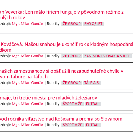
n Veverka: Len málo firiem funguje v pôvodnom režime z
ulých rokov
(zdroj):
Mgr. Milan Gončár
|
Rubriky:
ŽP GROUP
EKO QELET
 Kováčová: Našou snahou je ukončiť rok s kladným hospodár
edkom
(zdroj):
Mgr. Milan Gončár
|
Rubriky:
ŽP GROUP
ZANINONI SLOVAKIA S.R.O.
našich zamestnancov si opäť užili nezabudnuteľné chvíle v
ovom tábore na Táľoch
(zdroj):
Mgr. Milan Gončár
|
Rubriky:
ŽP GROUP
TÁLE A.S.
urnaje, tri tretie miesta pre mladých železiarov
(zdroj):
Mgr. Milan Gončár
|
Rubriky:
ŠPORT V ŽP
FUTBAL
od ročníka víťazstvo nad Košicami a prehra so Slovanom
(zdroj):
Mgr. Milan Gončár
|
Rubriky:
ŠPORT V ŽP
FUTBAL