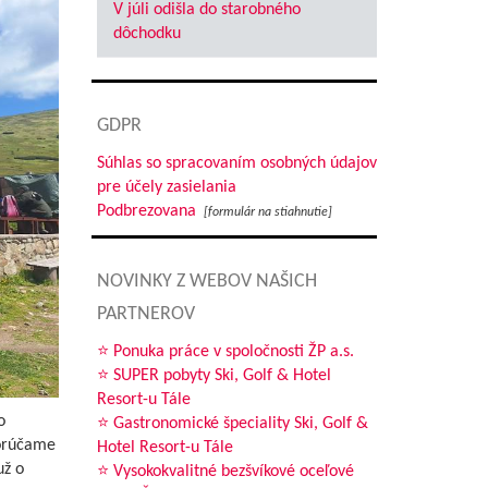
V júli odišla do starobného
dôchodku
GDPR
Súhlas so spracovaním osobných údajov
pre účely zasielania
Podbrezovana
[formulár na stiahnutie]
NOVINKY Z WEBOV NAŠICH
PARTNEROV
⭐ Ponuka práce v spoločnosti ŽP a.s.
⭐ SUPER pobyty Ski, Golf & Hotel
Resort-u Tále
o
⭐ Gastronomické špeciality Ski, Golf &
porúčame
Hotel Resort-u Tále
už o
⭐ Vysokokvalitné bezšvíkové oceľové