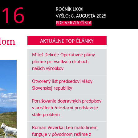
16
ROČNÍK LXXXI
VYŠLO:
8. AUGUSTA 2025
PDF VERZIA ČÍSLA
adom
AKTUÁLNE TOP ČLÁNKY
Miloš Dekrét: Operatívne plány
plníme pri všetkých druhoch
našich výrobkov
Otvorený list predsedovi vlády
Slovenskej republiky
Porušovanie dopravných predpisov
v areáloch železiarní predstavuje
stále problém
Roman Veverka: Len málo firiem
funguje v pôvodnom režime z