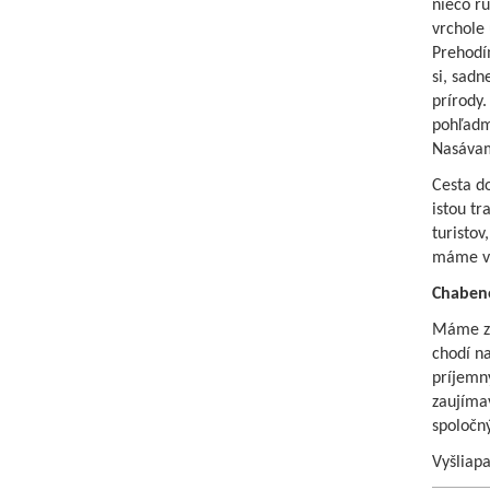
niečo ru
vrchole 
Prehodí
si, sad
prírody.
pohľadm
Nasávam
Cesta do
istou t
turistov
máme via
Chaben
Máme za
chodí n
príjemn
zaujímav
spoločný
Vyšliap