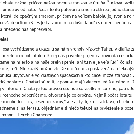
iehala svižne, pričom našou prvou zastávkou je útulňa Ďurková, vzdia
lometrov od hate. Počas tohto putovania sme stretli iba jednu starši
, ktorá ide opačným smerom, pričom na veľkom batohu jej zvonia roln
na všadeprítomný les je balzamom na dušu, tabuľa s upozornením na 
 hnedého nás neprekvapí.
salaš
 lesa vychádzame a ukazujú sa nám vrcholy Nízkych Tatier. V diaľke 
om zelenom poli útulňu. K nej nás privedie príjemná rovinatá cestička
ame na miesto a na naše prekvapenie, ani tu nie je veľa ľudí, čo nás,
jme, teší. Nie každý možno vie, že útulňa bola postavená na niekdaj
Ponúka ubytovanie vo vlastných spacákoch a kto chce, môže stanovať 
ký poplatok. Chatári sú milí, v ponuke majú viaceré jedlá a nápoje. 
j v interiéri. Chata je tou pravou útulňou so všetkým, čo k nej patrí. Je
u rozhodne odporúčame, otvorená je celoročne. Najmä počas leta tu
e mnoho turistov, „esenpéčkarov,“ ale aj tých, ktorí zdolávajú hrebeň
Sadneme si na terasu, objednáme si niečo tekuté na osvieženie a poz
nahor – k vrchu Chabenec.