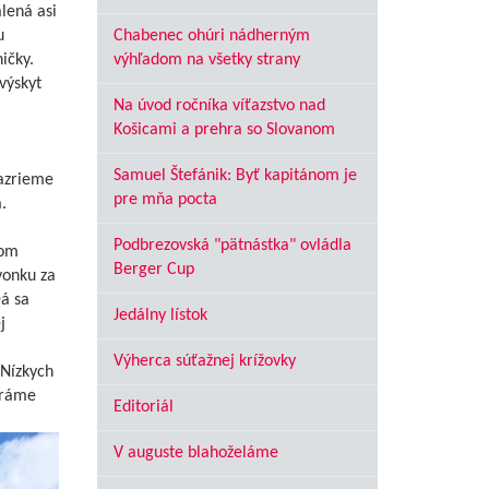
lená asi
Chabenec ohúri nádherným
u
výhľadom na všetky strany
ičky.
výskyt
Na úvod ročníka víťazstvo nad
Košicami a prehra so Slovanom
Samuel Štefánik: Byť kapitánom je
zazrieme
pre mňa pocta
.
Podbrezovská "pätnástka" ovládla
šom
Berger Cup
vonku za
Dá sa
Jedálny lístok
j
Výherca súťažnej krížovky
 Nízkych
eráme
Editoriál
V auguste blahoželáme