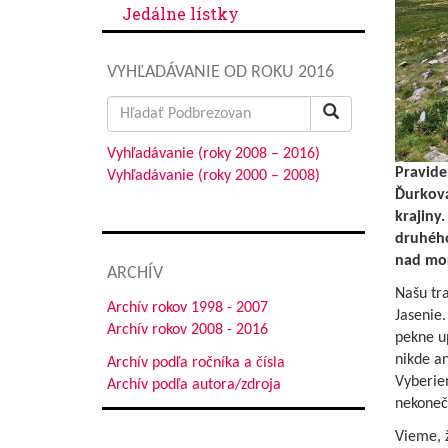
Jedálne lístky
VYHĽADÁVANIE OD ROKU 2016
Search
for:
Vyhľadávanie (roky 2008 – 2016)
Pravide
Vyhľadávanie (roky 2000 – 2008)
Ďurková
krajiny
druhého
nad mo
ARCHÍV
Našu tr
Archív rokov 1998 - 2007
Jasenie.
Archív rokov 2008 - 2016
pekne u
nikde an
Archív podľa ročníka a čísla
Vyberie
Archív podľa autora/zdroja
nekoneč
Vieme, 