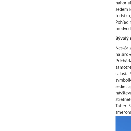
nahor ub
sedem ki
turistku
Pohľad 
medveďa
Bývalý 
Neskôr z
na širok
Prichádz
samozre
salaši. 
symbolic
sedieť a
návštev
stretnet
Tatier. 
smerom 