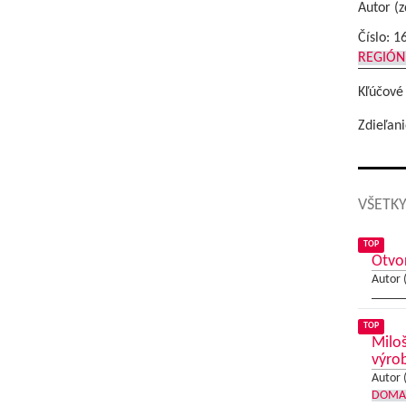
Autor (z
Číslo: 1
REGIÓN
Kľúčové
Zdieľani
VŠETKY
TOP
Otvor
Autor 
TOP
Miloš
výro
Autor 
DOMA