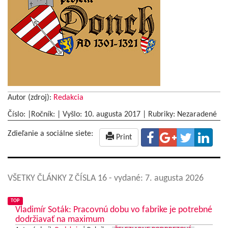
Autor (zdroj):
Redakcia
Číslo: |Ročník: | Vyšlo:
10. augusta 2017
|
Rubriky: Nezaradené
Zdieľanie a sociálne siete:
Print
VŠETKY ČLÁNKY Z ČÍSLA 16
- vydané: 7. augusta 2026
TOP
Vladimír Soták: Pracovnú dobu vo fabrike je potrebné
dodržiavať na maximum