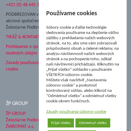
+421 (0) 48 645 2711
Súkromná spojená škola ŽP
Nadácia Železiarne
Používame cookies
PODBREZOVAN vydáva
Podbrezová
akciová spoločnosť
Hutnícke múzeum
Železiarne Podbrezová
Súbory cookie a ďalšie technológie
ŽP Informatika s.r.o.
sledovania používame na zlepšenie vášho
TIRÁŽ & KONTAKT
ŠK Železiarne Podbrezová
zážitku z prehliadania našich webových
stránok, na to, aby sme vám zobrazovali
Tále a.s.
Prehlásenie o spracovaní
prispôsobený obsah a cielené reklamy, na
osobných údajov
analýzu návštevnosti našich webových
stránok a na pochopenie toho, odkiaľ
Zásady používania súborov
naši návštevníci prichádzajú. Kliknutím na
cookie
„Prijať všetko” súhlasíte s používaním
VŠETKÝCH súborov cookie.
Môžete však navštíviť „Nastavenia
súborov cookie” a poskytnúť
kontrolovaný súhlas, alebo kliknúť na
“Odmietnuť všetko” a odmietnuť všetky
cookie okrem funkčnych.
ŽP GROUP
Zásady používania súborov cookie
ŽP GROUP
Železiarne Podbrezová a.s.
Prijať všetko
Odmietnuť všetko
ŽIAROMAT a.s.