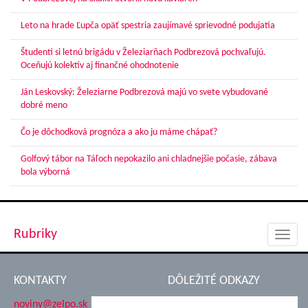
Leto na hrade Ľupča opäť spestria zaujímavé sprievodné podujatia
Študenti si letnú brigádu v Železiarňach Podbrezová pochvaľujú.
Oceňujú kolektív aj finančné ohodnotenie
Ján Leskovský: Železiarne Podbrezová majú vo svete vybudované
dobré meno
Čo je dôchodková prognóza a ako ju máme chápať?
Golfový tábor na Táľoch nepokazilo ani chladnejšie počasie, zábava
bola výborná
Rubriky
Toggl
navig
KONTAKTY
DÔLEŽITÉ ODKAZY
noviny@zelpo.sk
Hrad Ľupča