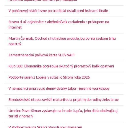
V pohárovej histórii sme po tretíkrát ostali pred bránami finále
Stravu si už objednáte z akéhokoľvek zariadenia s prístupom na
internet
Martin Čermák: Obchod s hutníckou produkciou bol na českom trhu
opatrný
Zamestnanecká palivová karta SLOVNAFT
Klub 500: Ekonomika potrebuje skutočný prorastový balík opatrení
Podporte jaseň z Lopeja v súťaži o Strom roka 2026
V nemocnici pripravujú denný detský tábor i jesenné workshopy
Stredoškolskú etapu zavŕšili maturitou a prijatím do rodiny železiarov
Umelec Pavel Siman vystavuje na hrade Ľupča, jeho diela obdivujú aj
turisti v horách
V Podbrezovej na Skalici otvorili novú kaviareň