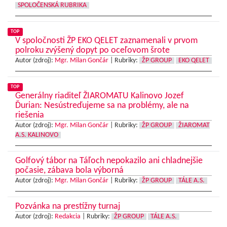
SPOLOČENSKÁ RUBRIKA
TOP
V spoločnosti ŽP EKO QELET zaznamenali v prvom
polroku zvýšený dopyt po oceľovom šrote
Autor (zdroj):
Mgr. Milan Gončár
|
Rubriky:
ŽP GROUP
EKO QELET
TOP
Generálny riaditeľ ŽIAROMATU Kalinovo Jozef
Ďurian: Nesústreďujeme sa na problémy, ale na
riešenia
Autor (zdroj):
Mgr. Milan Gončár
|
Rubriky:
ŽP GROUP
ŽIAROMAT
A.S. KALINOVO
Golfový tábor na Táľoch nepokazilo ani chladnejšie
počasie, zábava bola výborná
Autor (zdroj):
Mgr. Milan Gončár
|
Rubriky:
ŽP GROUP
TÁLE A.S.
Pozvánka na prestížny turnaj
Autor (zdroj):
Redakcia
|
Rubriky:
ŽP GROUP
TÁLE A.S.