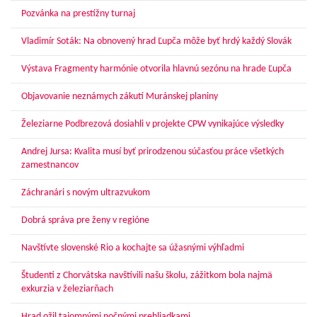
Pozvánka na prestížny turnaj
Vladimír Soták: Na obnovený hrad Ľupča môže byť hrdý každý Slovák
Výstava Fragmenty harmónie otvorila hlavnú sezónu na hrade Ľupča
Objavovanie neznámych zákutí Muránskej planiny
Železiarne Podbrezová dosiahli v projekte CPW vynikajúce výsledky
Andrej Jursa: Kvalita musí byť prirodzenou súčasťou práce všetkých
zamestnancov
Záchranári s novým ultrazvukom
Dobrá správa pre ženy v regióne
Navštívte slovenské Rio a kochajte sa úžasnými výhľadmi
Študenti z Chorvátska navštívili našu školu, zážitkom bola najmä
exkurzia v železiarňach
Hrad ožil tajomnými nočnými prehliadkami