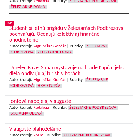
Autor (zdroj):
Redakcia
|
Rubriky:
ŽELEZIARNE PODBREZOVÁ
ŽELEZIARNE DOMA
TOP
Študenti si letnú brigádu v Železiarňach Podbrezová
pochvaľujú. Oceňujú kolektív aj finančné
ohodnotenie
Autor (zdroj):
Mgr. Milan Gončár
|
Rubriky:
ŽELEZIARNE
PODBREZOVÁ
ŽELEZIARNE DOMA
Umelec Pavel Siman vystavuje na hrade Ľupča, jeho
diela obdivujú aj turisti v horách
Autor (zdroj):
Mgr. Milan Gončár
|
Rubriky:
ŽELEZIARNE
PODBREZOVÁ
HRAD ĽUPČA
Iontové nápoje aj v auguste
Autor (zdroj):
Redakcia
|
Rubriky:
ŽELEZIARNE PODBREZOVÁ
SOCIÁLNA OBLASŤ
V auguste blahoželáme
Autor (zdroj):
Ppam
|
Rubriky:
ŽELEZIARNE PODBREZOVÁ