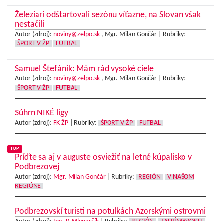
Železiari odštartovali sezónu víťazne, na Slovan však
nestačili
Autor (zdroj):
noviny@zelpo.sk
, Mgr. Milan Gončár |
Rubriky:
ŠPORT V ŽP
FUTBAL
Samuel Štefánik: Mám rád vysoké ciele
Autor (zdroj):
noviny@zelpo.sk
, Mgr. Milan Gončár |
Rubriky:
ŠPORT V ŽP
FUTBAL
Súhrn NIKÉ ligy
Autor (zdroj):
FK ŽP
|
Rubriky:
ŠPORT V ŽP
FUTBAL
TOP
Príďte sa aj v auguste osviežiť na letné kúpalisko v
Podbrezovej
Autor (zdroj):
Mgr. Milan Gončár
|
Rubriky:
REGIÓN
V NAŠOM
REGIÓNE
Podbrezovskí turisti na potulkách Azorskými ostrovmi