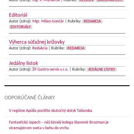
Autor (zdroj):
Ing. P. Mlynarčík
|
Rubriky:
REGIÓN
ZAUJÍMAVOSTI
Editoriál
Autor (zdroj):
Mgr. Milan Gončár
|
Rubriky:
REDAKCIA
EDITORIÁLY
Výherca súťažnej krížovky
Autor (zdroj):
Redakcia
|
Rubriky:
REDAKCIA
Jedálny lístok
Autor (zdroj):
ŽP Gastro-servis s.r.o.
|
Rubriky:
JEDÁLNE LÍSTKY
ODPORÚČANÉ ČLÁNKY
V regióne Apúlia pocítite skutočný dotyk Talianska
Fantastický úspech – náš bývalý kolega Slavomír Brozman je
vicemajstrom sveta v behu do vrchu