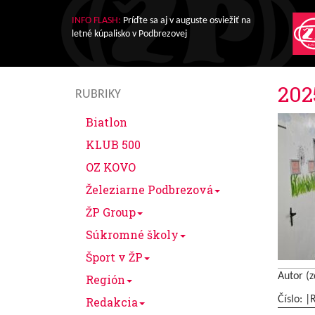
INFO FLASH:
Príďte sa aj v auguste osviežiť na
letné kúpalisko v Podbrezovej
202
RUBRIKY
Biatlon
KLUB 500
OZ KOVO
Železiarne Podbrezová
ŽP Group
Súkromné školy
Šport v ŽP
Autor (z
Región
Číslo: |
Redakcia