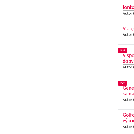
Ionto
Autor 
V au
Autor 
TOP
V sp
dopy
Autor 
TOP
Gene
sa na
Autor 
Golfo
výbo
Autor 