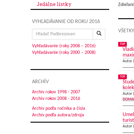
Jedálne lístky
Zdieľani
VYHĽADÁVANIE OD ROKU 2016
VŠETKY
Search
for:
TOP
Vyhľadávanie (roky 2008 – 2016)
Vladi
Vyhľadávanie (roky 2000 – 2008)
max
Autor 
TOP
ARCHÍV
Štude
kolek
Archív rokov 1998 - 2007
Autor 
Archív rokov 2008 - 2016
DOMA
Archív podľa ročníka a čísla
Umele
Archív podľa autora/zdroja
turis
Autor 