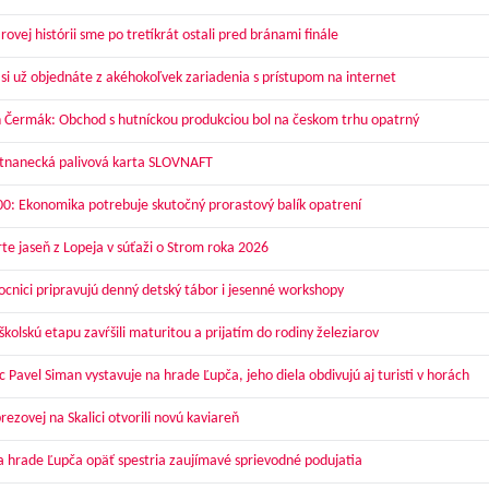
ovej histórii sme po tretíkrát ostali pred bránami finále
 si už objednáte z akéhokoľvek zariadenia s prístupom na internet
 Čermák: Obchod s hutníckou produkciou bol na českom trhu opatrný
nanecká palivová karta SLOVNAFT
00: Ekonomika potrebuje skutočný prorastový balík opatrení
te jaseň z Lopeja v súťaži o Strom roka 2026
cnici pripravujú denný detský tábor i jesenné workshopy
kolskú etapu zavŕšili maturitou a prijatím do rodiny železiarov
 Pavel Siman vystavuje na hrade Ľupča, jeho diela obdivujú aj turisti v horách
ezovej na Skalici otvorili novú kaviareň
a hrade Ľupča opäť spestria zaujímavé sprievodné podujatia