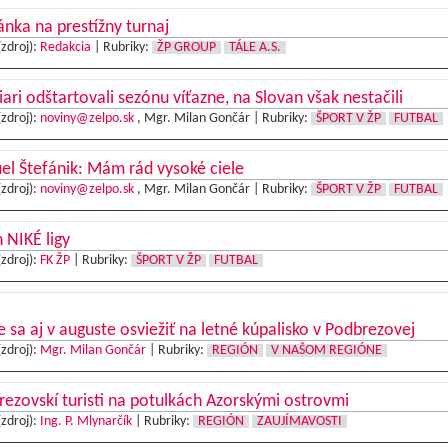
nka na prestížny turnaj
(zdroj):
Redakcia
|
Rubriky:
ŽP GROUP
TÁLE A.S.
iari odštartovali sezónu víťazne, na Slovan však nestačili
(zdroj):
noviny@zelpo.sk
, Mgr. Milan Gončár |
Rubriky:
ŠPORT V ŽP
FUTBAL
l Štefánik: Mám rád vysoké ciele
(zdroj):
noviny@zelpo.sk
, Mgr. Milan Gončár |
Rubriky:
ŠPORT V ŽP
FUTBAL
 NIKÉ ligy
(zdroj):
FK ŽP
|
Rubriky:
ŠPORT V ŽP
FUTBAL
e sa aj v auguste osviežiť na letné kúpalisko v Podbrezovej
(zdroj):
Mgr. Milan Gončár
|
Rubriky:
REGIÓN
V NAŠOM REGIÓNE
ezovskí turisti na potulkách Azorskými ostrovmi
(zdroj):
Ing. P. Mlynarčík
|
Rubriky:
REGIÓN
ZAUJÍMAVOSTI