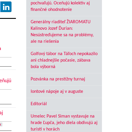
pochvaľujú. Oceňujú kolektív aj
finančné ohodnotenie
Generálny riaditeľ ŽIAROMATU
Kalinovo Jozef Ďurian:
Nesústreďujeme sa na problémy,
ale na riešenia
a
Golfový tábor na Táľoch nepokazilo
ani chladnejšie počasie, zábava
bola výborná
Pozvánka na prestížny turnaj
ceňujú
Iontové nápoje aj v auguste
Editoriál
aj
Umelec Pavel Siman vystavuje na
hrade Ľupča, jeho diela obdivujú aj
A
turisti v horách