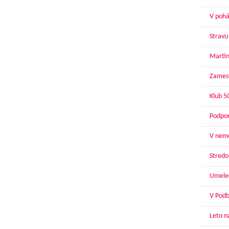
V pohár
Stravu
Martin
Zamest
Klub 5
Podpor
V nemo
Stredoš
Umelec
V Podbr
Leto n