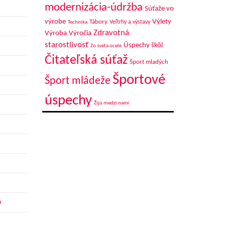
modernizácia-údržba
Súťaže vo
výrobe
Výlety
Tábory
Veľtrhy a výstavy
Technika
Zdravotná
Výroba
Výročia
starostlivosť
Úspechy škôl
Zo sveta ocele
Čitateľská súťaž
Šport mladých
Športové
Šport mládeže
úspechy
Žijú medzi nami
h