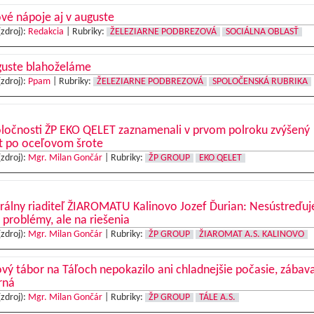
vé nápoje aj v auguste
(zdroj):
Redakcia
|
Rubriky:
ŽELEZIARNE PODBREZOVÁ
SOCIÁLNA OBLASŤ
guste blahoželáme
(zdroj):
Ppam
|
Rubriky:
ŽELEZIARNE PODBREZOVÁ
SPOLOČENSKÁ RUBRIKA
oločnosti ŽP EKO QELET zaznamenali v prvom polroku zvýšený
t po oceľovom šrote
(zdroj):
Mgr. Milan Gončár
|
Rubriky:
ŽP GROUP
EKO QELET
rálny riaditeľ ŽIAROMATU Kalinovo Jozef Ďurian: Nesústreďu
 problémy, ale na riešenia
(zdroj):
Mgr. Milan Gončár
|
Rubriky:
ŽP GROUP
ŽIAROMAT A.S. KALINOVO
vý tábor na Táľoch nepokazilo ani chladnejšie počasie, zábav
rná
(zdroj):
Mgr. Milan Gončár
|
Rubriky:
ŽP GROUP
TÁLE A.S.