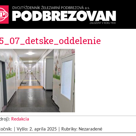
5_07_detske_oddelenie
droj):
Redakcia
Ročník: | Vyšlo:
2. apríla 2025
|
Rubriky: Nezaradené