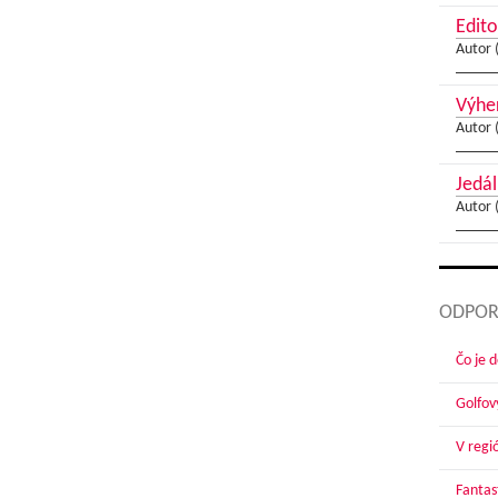
Edito
Autor 
Výher
Autor 
Jedál
Autor 
ODPOR
Čo je 
Golfov
V regi
Fantas