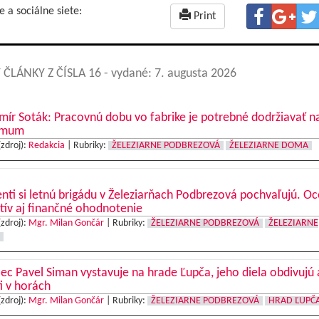
e a sociálne siete:
Print
 ČLÁNKY Z ČÍSLA 16
- vydané: 7. augusta 2026
mír Soták: Pracovnú dobu vo fabrike je potrebné dodržiavať n
imum
(zdroj):
Redakcia
|
Rubriky:
ŽELEZIARNE PODBREZOVÁ
ŽELEZIARNE DOMA
nti si letnú brigádu v Železiarňach Podbrezová pochvaľujú. O
tív aj finančné ohodnotenie
(zdroj):
Mgr. Milan Gončár
|
Rubriky:
ŽELEZIARNE PODBREZOVÁ
ŽELEZIARNE
c Pavel Siman vystavuje na hrade Ľupča, jeho diela obdivujú 
ti v horách
(zdroj):
Mgr. Milan Gončár
|
Rubriky:
ŽELEZIARNE PODBREZOVÁ
HRAD ĽUPČ