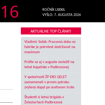
16
ROČNÍK LXXXIL
VYŠLO:
7. AUGUSTA 2026
AKTUÁLNE TOP ČLÁNKY
Vladimír Soták: Pracovnú dobu vo
fabrike je potrebné dodržiavať na
maximum
Príďte sa aj v auguste osviežiť na
letné kúpalisko v Podbrezovej
V spoločnosti ŽP EKO QELET
zaznamenali v prvom polroku
zvýšený dopyt po oceľovom šrote
Študenti si letnú brigádu v
Železiarňach Podbrezová