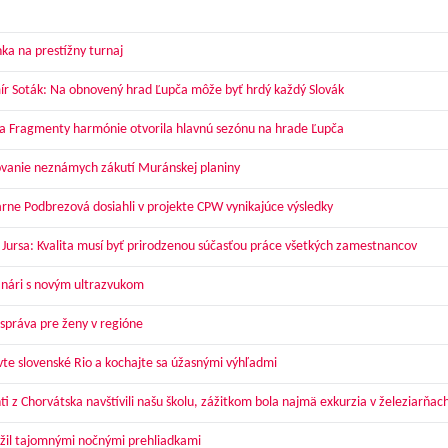
ka na prestížny turnaj
ír Soták: Na obnovený hrad Ľupča môže byť hrdý každý Slovák
a Fragmenty harmónie otvorila hlavnú sezónu na hrade Ľupča
vanie neznámych zákutí Muránskej planiny
arne Podbrezová dosiahli v projekte CPW vynikajúce výsledky
 Jursa: Kvalita musí byť prirodzenou súčasťou práce všetkých zamestnancov
nári s novým ultrazvukom
správa pre ženy v regióne
vte slovenské Rio a kochajte sa úžasnými výhľadmi
ti z Chorvátska navštívili našu školu, zážitkom bola najmä exkurzia v železiarňac
žil tajomnými nočnými prehliadkami