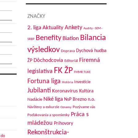
ZNAČKY
Aktuality
Ankety
2. liga
Audity - SEM -
Bilancia
Benefity
Biatlon
SRBP
výsledkov
Dychová hudba
Doprava
Firemná
Dôchodcovia
ŽP
Editoriál
FK ŽP
legislatíva
FMMR TUKE
Fortuna liga
Investície
História
Jubilanti
Koronavírus
Kultúra
Niké liga
NsP Brezno n.o.
Nadácie
Návštevy a exkurzie
Pozývame vás
Oznamy
Práca s
Poďakovania a spomienky
mládežou
Príhovory
Rekonštrukcia-
 do