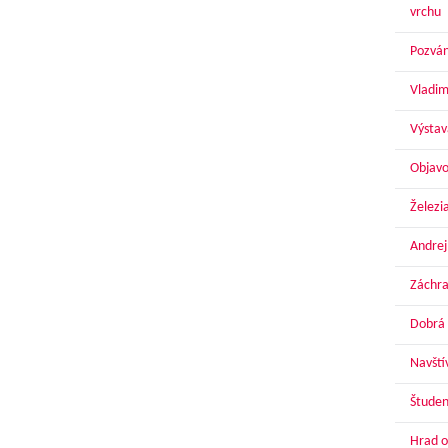
vrchu
Pozván
Vladim
Výstav
Objavo
Železi
Andrej
Záchra
Dobrá 
Navští
Študen
Hrad o