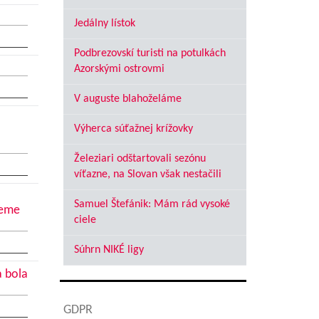
Jedálny lístok
Podbrezovskí turisti na potulkách
Azorskými ostrovmi
V auguste blahoželáme
Výherca súťažnej krížovky
Železiari odštartovali sezónu
víťazne, na Slovan však nestačili
Samuel Štefánik: Mám rád vysoké
jeme
ciele
Súhrn NIKÉ ligy
a bola
GDPR