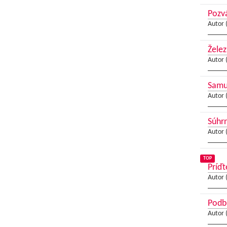
Pozvá
Autor 
Želez
Autor 
Samue
Autor 
Súhrn
Autor 
TOP
Príďt
Autor 
Podbr
Autor 