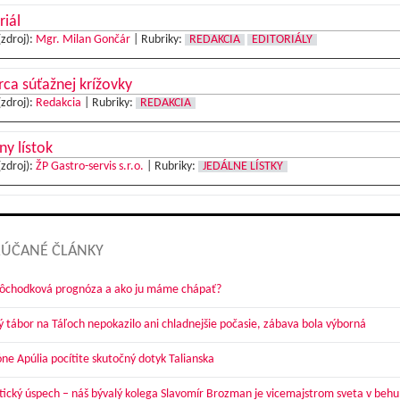
riál
(zdroj):
Mgr. Milan Gončár
|
Rubriky:
REDAKCIA
EDITORIÁLY
ca súťažnej krížovky
(zdroj):
Redakcia
|
Rubriky:
REDAKCIA
ny lístok
(zdroj):
ŽP Gastro-servis s.r.o.
|
Rubriky:
JEDÁLNE LÍSTKY
ÚČANÉ ČLÁNKY
dôchodková prognóza a ako ju máme chápať?
ý tábor na Táľoch nepokazilo ani chladnejšie počasie, zábava bola výborná
óne Apúlia pocítite skutočný dotyk Talianska
tický úspech – náš bývalý kolega Slavomír Brozman je vicemajstrom sveta v behu