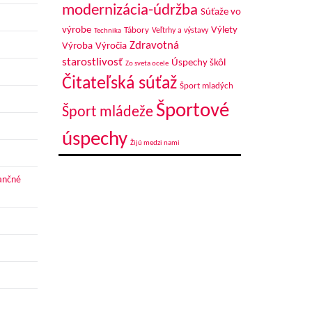
modernizácia-údržba
Súťaže vo
výrobe
Výlety
Tábory
Veľtrhy a výstavy
Technika
Zdravotná
Výroba
Výročia
starostlivosť
Úspechy škôl
Zo sveta ocele
Čitateľská súťaž
Šport mladých
Športové
Šport mládeže
úspechy
Žijú medzi nami
nančné