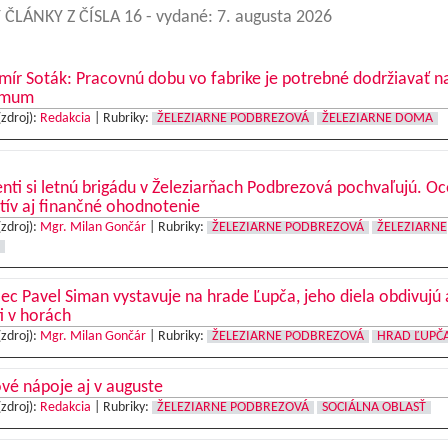
 ČLÁNKY Z ČÍSLA 16
- vydané: 7. augusta 2026
mír Soták: Pracovnú dobu vo fabrike je potrebné dodržiavať n
imum
(zdroj):
Redakcia
|
Rubriky:
ŽELEZIARNE PODBREZOVÁ
ŽELEZIARNE DOMA
nti si letnú brigádu v Železiarňach Podbrezová pochvaľujú. O
tív aj finančné ohodnotenie
(zdroj):
Mgr. Milan Gončár
|
Rubriky:
ŽELEZIARNE PODBREZOVÁ
ŽELEZIARNE
c Pavel Siman vystavuje na hrade Ľupča, jeho diela obdivujú 
ti v horách
(zdroj):
Mgr. Milan Gončár
|
Rubriky:
ŽELEZIARNE PODBREZOVÁ
HRAD ĽUPČ
vé nápoje aj v auguste
(zdroj):
Redakcia
|
Rubriky:
ŽELEZIARNE PODBREZOVÁ
SOCIÁLNA OBLASŤ