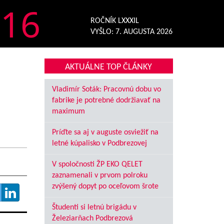
16
ROČNÍK LXXXIL
VYŠLO:
7. AUGUSTA 2026
AKTUÁLNE TOP ČLÁNKY
Vladimír Soták: Pracovnú dobu vo
fabrike je potrebné dodržiavať na
maximum
Príďte sa aj v auguste osviežiť na
letné kúpalisko v Podbrezovej
V spoločnosti ŽP EKO QELET
zaznamenali v prvom polroku
zvýšený dopyt po oceľovom šrote
Študenti si letnú brigádu v
Železiarňach Podbrezová