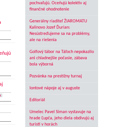
pochvaľujú. Oceňujú kolektív aj
finančné ohodnotenie
Generálny riaditeľ ŽIAROMATU
a
Kalinovo Jozef Ďurian:
Nesústreďujeme sa na problémy,
ale na riešenia
Golfový tábor na Táľoch nepokazilo
ceňujú
ani chladnejšie počasie, zábava
bola výborná
Pozvánka na prestížny turnaj
aj
Iontové nápoje aj v auguste
A
Editoriál
Umelec Pavel Siman vystavuje na
hrade Ľupča, jeho diela obdivujú aj
turisti v horách