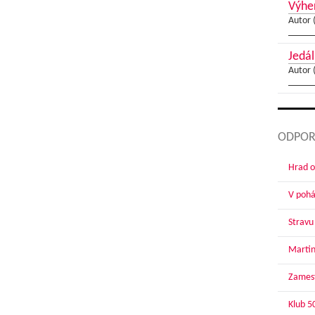
Výher
Autor 
Jedál
Autor 
ODPOR
Hrad o
V pohár
Stravu
Martin
Zamest
Klub 5