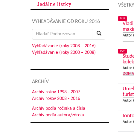
Jedálne lístky
VŠETKY
TOP
VYHĽADÁVANIE OD ROKU 2016
Vladi
max
Search
Autor 
for:
Vyhľadávanie (roky 2008 – 2016)
TOP
Vyhľadávanie (roky 2000 – 2008)
Štude
kolek
Autor 
DOMA
ARCHÍV
Umele
Archív rokov 1998 - 2007
turis
Archív rokov 2008 - 2016
Autor 
Archív podľa ročníka a čísla
Archív podľa autora/zdroja
Ionto
Autor 