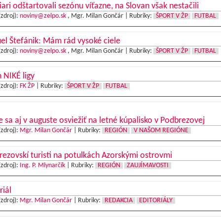
iari odštartovali sezónu víťazne, na Slovan však nestačili
(zdroj):
noviny@zelpo.sk
, Mgr. Milan Gončár |
Rubriky:
ŠPORT V ŽP
FUTBAL
l Štefánik: Mám rád vysoké ciele
(zdroj):
noviny@zelpo.sk
, Mgr. Milan Gončár |
Rubriky:
ŠPORT V ŽP
FUTBAL
 NIKÉ ligy
(zdroj):
FK ŽP
|
Rubriky:
ŠPORT V ŽP
FUTBAL
e sa aj v auguste osviežiť na letné kúpalisko v Podbrezovej
(zdroj):
Mgr. Milan Gončár
|
Rubriky:
REGIÓN
V NAŠOM REGIÓNE
ezovskí turisti na potulkách Azorskými ostrovmi
(zdroj):
Ing. P. Mlynarčík
|
Rubriky:
REGIÓN
ZAUJÍMAVOSTI
riál
(zdroj):
Mgr. Milan Gončár
|
Rubriky:
REDAKCIA
EDITORIÁLY