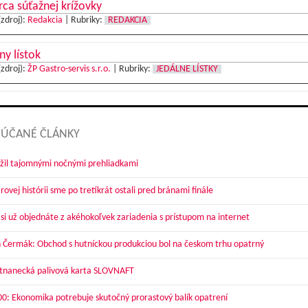
ca súťažnej krížovky
(zdroj):
Redakcia
|
Rubriky:
REDAKCIA
ny lístok
(zdroj):
ŽP Gastro-servis s.r.o.
|
Rubriky:
JEDÁLNE LÍSTKY
ÚČANÉ ČLÁNKY
žil tajomnými nočnými prehliadkami
ovej histórii sme po tretíkrát ostali pred bránami finále
 si už objednáte z akéhokoľvek zariadenia s prístupom na internet
 Čermák: Obchod s hutníckou produkciou bol na českom trhu opatrný
nanecká palivová karta SLOVNAFT
00: Ekonomika potrebuje skutočný prorastový balík opatrení