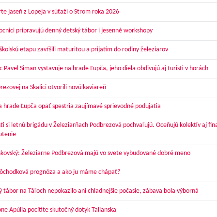
te jaseň z Lopeja v súťaži o Strom roka 2026
cnici pripravujú denný detský tábor i jesenné workshopy
kolskú etapu zavŕšili maturitou a prijatím do rodiny železiarov
 Pavel Siman vystavuje na hrade Ľupča, jeho diela obdivujú aj turisti v horách
ezovej na Skalici otvorili novú kaviareň
a hrade Ľupča opäť spestria zaujímavé sprievodné podujatia
ti si letnú brigádu v Železiarňach Podbrezová pochvaľujú. Oceňujú kolektív aj fi
otenie
skovský: Železiarne Podbrezová majú vo svete vybudované dobré meno
dôchodková prognóza a ako ju máme chápať?
ý tábor na Táľoch nepokazilo ani chladnejšie počasie, zábava bola výborná
óne Apúlia pocítite skutočný dotyk Talianska