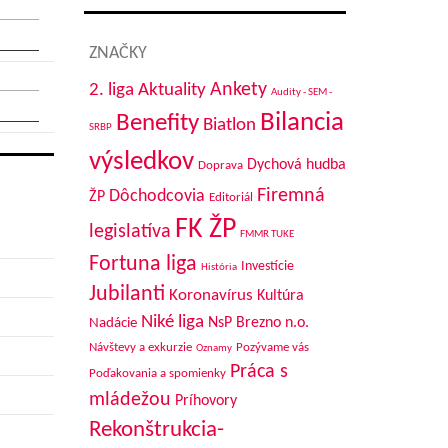
ZNAČKY
Aktuality
Ankety
2. liga
Audity - SEM -
Bilancia
Benefity
Biatlon
SRBP
výsledkov
Dychová hudba
Doprava
Firemná
Dôchodcovia
ŽP
Editoriál
FK ŽP
legislatíva
FMMR TUKE
Fortuna liga
Investície
História
Jubilanti
Koronavírus
Kultúra
Niké liga
NsP Brezno n.o.
Nadácie
Návštevy a exkurzie
Pozývame vás
Oznamy
Práca s
Poďakovania a spomienky
mládežou
Príhovory
Rekonštrukcia-