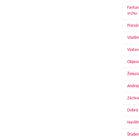
Fantas
vrchu
Pozván
Vladim
Výstav
Objavo
Železi
Andrej
Záchra
Dobrá 
Navští
Študen