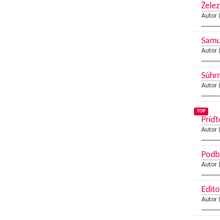
Želez
Autor 
Samue
Autor 
Súhrn
Autor 
TOP
Príďt
Autor 
Podbr
Autor 
Edito
Autor 