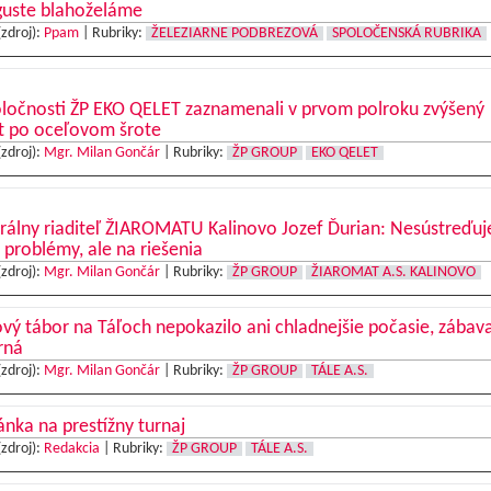
guste blahoželáme
(zdroj):
Ppam
|
Rubriky:
ŽELEZIARNE PODBREZOVÁ
SPOLOČENSKÁ RUBRIKA
oločnosti ŽP EKO QELET zaznamenali v prvom polroku zvýšený
t po oceľovom šrote
(zdroj):
Mgr. Milan Gončár
|
Rubriky:
ŽP GROUP
EKO QELET
rálny riaditeľ ŽIAROMATU Kalinovo Jozef Ďurian: Nesústreďu
 problémy, ale na riešenia
(zdroj):
Mgr. Milan Gončár
|
Rubriky:
ŽP GROUP
ŽIAROMAT A.S. KALINOVO
vý tábor na Táľoch nepokazilo ani chladnejšie počasie, zábav
rná
(zdroj):
Mgr. Milan Gončár
|
Rubriky:
ŽP GROUP
TÁLE A.S.
nka na prestížny turnaj
(zdroj):
Redakcia
|
Rubriky:
ŽP GROUP
TÁLE A.S.