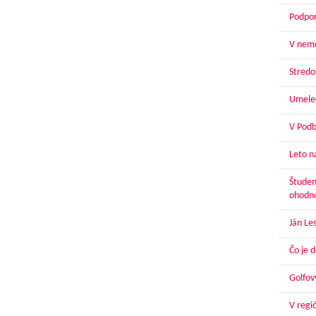
Podpor
V nemo
Stredoš
Umelec
V Podbr
Leto n
Študen
ohodn
Ján Le
Čo je 
Golfov
V regi