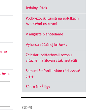
Jedálny lístok
Podbrezovskí turisti na potulkách
Azorskými ostrovmi
V auguste blahoželáme
Výherca súťažnej krížovky
jeme
Železiari odštartovali sezónu
víťazne, na Slovan však nestačili
Samuel Štefánik: Mám rád vysoké
a bola
ciele
Súhrn NIKÉ ligy
GDPR