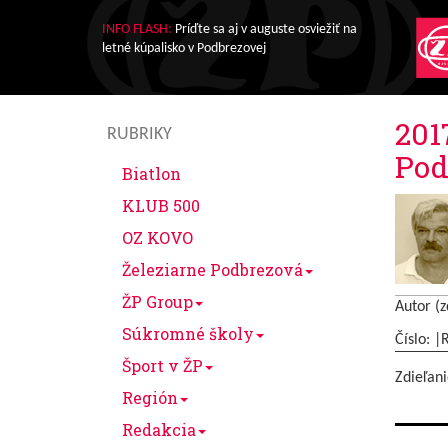
INFO FLASH:
Príďte sa aj v auguste osviežiť na
letné kúpalisko v Podbrezovej
201
RUBRIKY
Pod
Biatlon
KLUB 500
OZ KOVO
Železiarne Podbrezová
ŽP Group
Autor (z
Súkromné školy
Číslo: |
Šport v ŽP
Zdieľani
Región
Redakcia