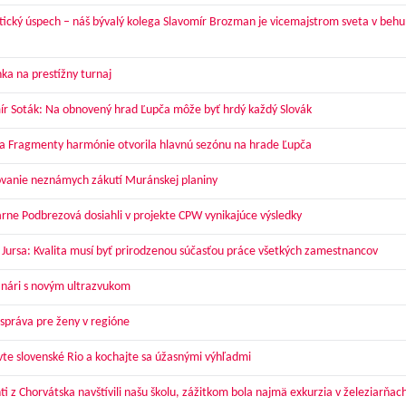
tický úspech – náš bývalý kolega Slavomír Brozman je vicemajstrom sveta v behu
ka na prestížny turnaj
ír Soták: Na obnovený hrad Ľupča môže byť hrdý každý Slovák
a Fragmenty harmónie otvorila hlavnú sezónu na hrade Ľupča
vanie neznámych zákutí Muránskej planiny
arne Podbrezová dosiahli v projekte CPW vynikajúce výsledky
 Jursa: Kvalita musí byť prirodzenou súčasťou práce všetkých zamestnancov
nári s novým ultrazvukom
správa pre ženy v regióne
vte slovenské Rio a kochajte sa úžasnými výhľadmi
ti z Chorvátska navštívili našu školu, zážitkom bola najmä exkurzia v železiarňac