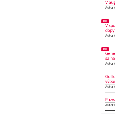
V au
Autor 
TOP
V sp
dopy
Autor 
TOP
Gene
sa na
Autor 
Golfo
výbo
Autor 
Pozvá
Autor 