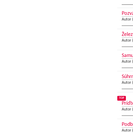
Pozvá
Autor 
Želez
Autor 
Samue
Autor 
Súhrn
Autor 
TOP
Príďt
Autor 
Podbr
Autor 