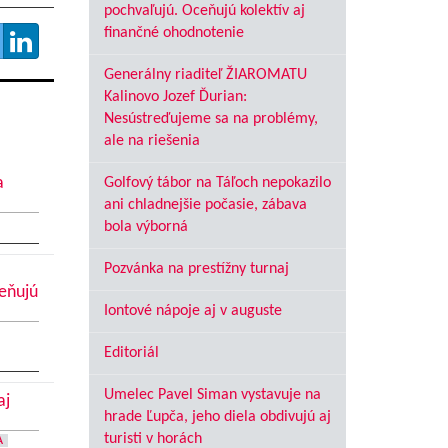
pochvaľujú. Oceňujú kolektív aj
finančné ohodnotenie
Generálny riaditeľ ŽIAROMATU
Kalinovo Jozef Ďurian:
Nesústreďujeme sa na problémy,
ale na riešenia
a
Golfový tábor na Táľoch nepokazilo
ani chladnejšie počasie, zábava
bola výborná
Pozvánka na prestížny turnaj
ceňujú
Iontové nápoje aj v auguste
Editoriál
Umelec Pavel Siman vystavuje na
aj
hrade Ľupča, jeho diela obdivujú aj
turisti v horách
A