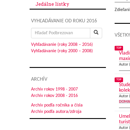
Jedálne lístky
Zdieľani
VYHĽADÁVANIE OD ROKU 2016
Search
VŠETKY
for:
Vyhľadávanie (roky 2008 – 2016)
TOP
Vyhľadávanie (roky 2000 – 2008)
Vladi
max
Autor 
ARCHÍV
TOP
Štude
Archív rokov 1998 - 2007
kolek
Archív rokov 2008 - 2016
Autor 
DOMA
Archív podľa ročníka a čísla
Archív podľa autora/zdroja
Umele
turis
Autor 