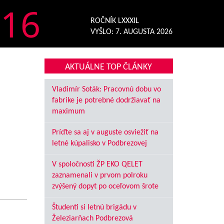
16
ROČNÍK LXXXIL
VYŠLO:
7. AUGUSTA 2026
AKTUÁLNE TOP ČLÁNKY
Vladimír Soták: Pracovnú dobu vo
fabrike je potrebné dodržiavať na
maximum
Príďte sa aj v auguste osviežiť na
letné kúpalisko v Podbrezovej
V spoločnosti ŽP EKO QELET
zaznamenali v prvom polroku
zvýšený dopyt po oceľovom šrote
Študenti si letnú brigádu v
Železiarňach Podbrezová