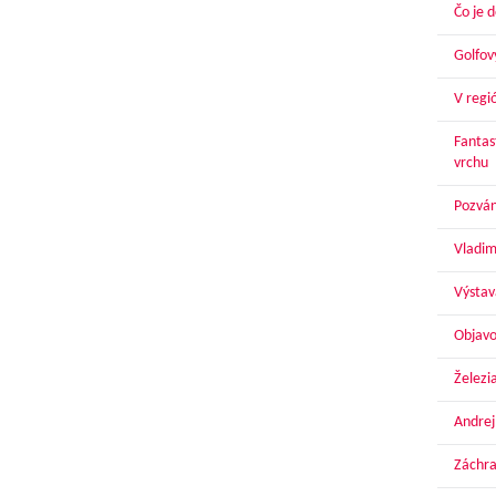
Čo je 
Golfov
V regi
Fantas
vrchu
Pozván
Vladim
Výstav
Objavo
Železi
Andrej
Záchra