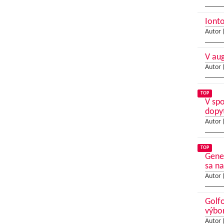
Ionto
Autor 
V au
Autor 
TOP
V sp
dopy
Autor 
TOP
Gene
sa na
Autor 
Golfo
výbo
Autor 