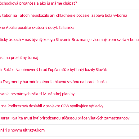
dôchodková prognóza a ako ju máme chápať?
ý tábor na Táľoch nepokazilo ani chladnejšie počasie, zábava bola výborná
óne Apúlia pocítite skutočný dotyk Talianska
tický úspech – náš bývalý kolega Slavomír Brozman je vicemajstrom sveta v behu
ka na prestížny turnaj
ír Soták: Na obnovený hrad Ľupča môže byť hrdý každý Slovák
a Fragmenty harmónie otvorila hlavnú sezónu na hrade Ľupča
vanie neznámych zákutí Muránskej planiny
arne Podbrezová dosiahli v projekte CPW vynikajúce výsledky
 Jursa: Kvalita musí byť prirodzenou súčasťou práce všetkých zamestnancov
nári s novým ultrazvukom