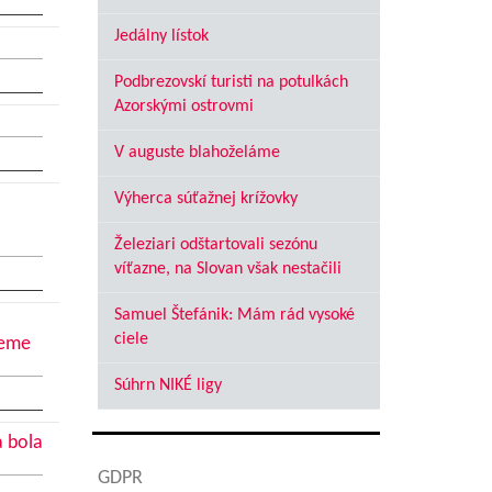
Jedálny lístok
Podbrezovskí turisti na potulkách
Azorskými ostrovmi
V auguste blahoželáme
Výherca súťažnej krížovky
Železiari odštartovali sezónu
víťazne, na Slovan však nestačili
Samuel Štefánik: Mám rád vysoké
ciele
jeme
Súhrn NIKÉ ligy
a bola
GDPR