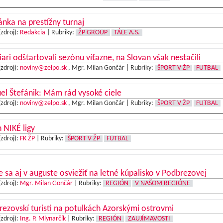
nka na prestížny turnaj
(zdroj):
Redakcia
|
Rubriky:
ŽP GROUP
TÁLE A.S.
iari odštartovali sezónu víťazne, na Slovan však nestačili
(zdroj):
noviny@zelpo.sk
, Mgr. Milan Gončár |
Rubriky:
ŠPORT V ŽP
FUTBAL
l Štefánik: Mám rád vysoké ciele
(zdroj):
noviny@zelpo.sk
, Mgr. Milan Gončár |
Rubriky:
ŠPORT V ŽP
FUTBAL
 NIKÉ ligy
(zdroj):
FK ŽP
|
Rubriky:
ŠPORT V ŽP
FUTBAL
e sa aj v auguste osviežiť na letné kúpalisko v Podbrezovej
(zdroj):
Mgr. Milan Gončár
|
Rubriky:
REGIÓN
V NAŠOM REGIÓNE
ezovskí turisti na potulkách Azorskými ostrovmi
(zdroj):
Ing. P. Mlynarčík
|
Rubriky:
REGIÓN
ZAUJÍMAVOSTI