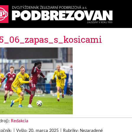
5_06_zapas_s_kosicami
droj):
Redakcia
Ročník: | Vyšlo:
20. marca 2025
|
Rubriky: Nezaradené