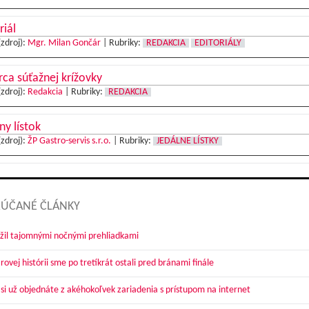
riál
(zdroj):
Mgr. Milan Gončár
|
Rubriky:
REDAKCIA
EDITORIÁLY
ca súťažnej krížovky
(zdroj):
Redakcia
|
Rubriky:
REDAKCIA
ny lístok
(zdroj):
ŽP Gastro-servis s.r.o.
|
Rubriky:
JEDÁLNE LÍSTKY
ÚČANÉ ČLÁNKY
žil tajomnými nočnými prehliadkami
ovej histórii sme po tretíkrát ostali pred bránami finále
 si už objednáte z akéhokoľvek zariadenia s prístupom na internet