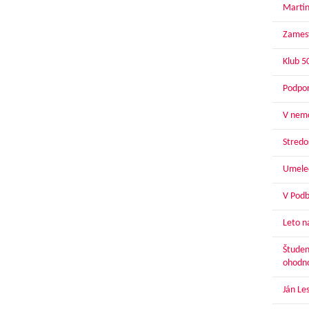
Martin
Zamest
Klub 5
Podpor
V nemo
Stredoš
Umelec
V Podbr
Leto n
Študen
ohodn
Ján Le