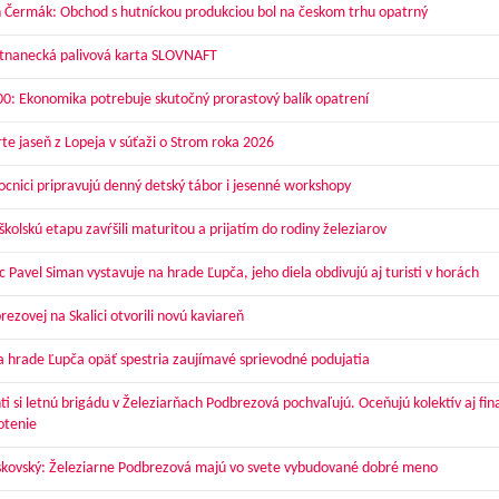
 Čermák: Obchod s hutníckou produkciou bol na českom trhu opatrný
nanecká palivová karta SLOVNAFT
00: Ekonomika potrebuje skutočný prorastový balík opatrení
te jaseň z Lopeja v súťaži o Strom roka 2026
cnici pripravujú denný detský tábor i jesenné workshopy
kolskú etapu zavŕšili maturitou a prijatím do rodiny železiarov
 Pavel Siman vystavuje na hrade Ľupča, jeho diela obdivujú aj turisti v horách
ezovej na Skalici otvorili novú kaviareň
a hrade Ľupča opäť spestria zaujímavé sprievodné podujatia
ti si letnú brigádu v Železiarňach Podbrezová pochvaľujú. Oceňujú kolektív aj fi
otenie
skovský: Železiarne Podbrezová majú vo svete vybudované dobré meno