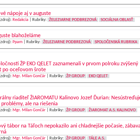
vé nápoje aj v auguste
(zdroj):
Redakcia
|
Rubriky:
ŽELEZIARNE PODBREZOVÁ
SOCIÁLNA OBLASŤ
guste blahoželáme
(zdroj):
Ppam
|
Rubriky:
ŽELEZIARNE PODBREZOVÁ
SPOLOČENSKÁ RUBRIKA
oločnosti ŽP EKO QELET zaznamenali v prvom polroku zvýšený
t po oceľovom šrote
(zdroj):
Mgr. Milan Gončár
|
Rubriky:
ŽP GROUP
EKO QELET
rálny riaditeľ ŽIAROMATU Kalinovo Jozef Ďurian: Nesústreďu
 problémy, ale na riešenia
(zdroj):
Mgr. Milan Gončár
|
Rubriky:
ŽP GROUP
ŽIAROMAT A.S. KALINOVO
vý tábor na Táľoch nepokazilo ani chladnejšie počasie, zábav
rná
(zdroj):
Mgr. Milan Gončár
|
Rubriky:
ŽP GROUP
TÁLE A.S.