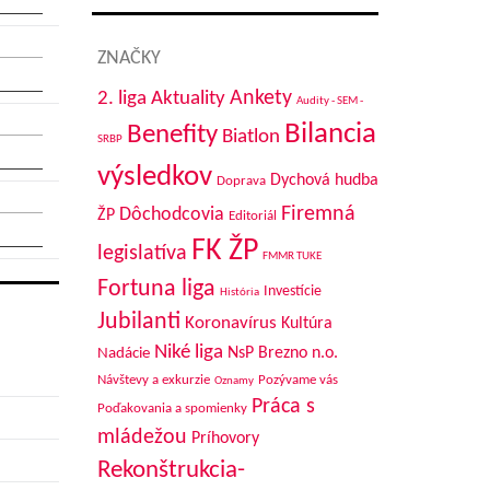
ZNAČKY
Aktuality
Ankety
2. liga
Audity - SEM -
Bilancia
Benefity
Biatlon
SRBP
výsledkov
Dychová hudba
Doprava
Firemná
Dôchodcovia
ŽP
Editoriál
FK ŽP
legislatíva
FMMR TUKE
Fortuna liga
Investície
História
Jubilanti
Koronavírus
Kultúra
Niké liga
NsP Brezno n.o.
Nadácie
Návštevy a exkurzie
Pozývame vás
Oznamy
Práca s
Poďakovania a spomienky
mládežou
Príhovory
Rekonštrukcia-