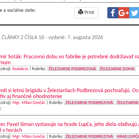
e a sociálne siete:
Print
 ČLÁNKY Z ČÍSLA 16
- vydané: 7. augusta 2026
mír Soták: Pracovnú dobu vo fabrike je potrebné dodržiavať n
imum
(zdroj):
Redakcia
|
Rubriky:
ŽELEZIARNE PODBREZOVÁ
ŽELEZIARNE DOMA
nti si letnú brigádu v Železiarňach Podbrezová pochvaľujú. O
tív aj finančné ohodnotenie
(zdroj):
Mgr. Milan Gončár
|
Rubriky:
ŽELEZIARNE PODBREZOVÁ
ŽELEZIARNE
c Pavel Siman vystavuje na hrade Ľupča, jeho diela obdivujú 
ti v horách
(zdroj):
Mgr. Milan Gončár
|
Rubriky:
ŽELEZIARNE PODBREZOVÁ
HRAD ĽUPČ