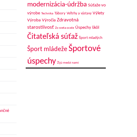
modernizácia-údržba
Súťaže vo
výrobe
Výlety
Tábory
Veľtrhy a výstavy
Technika
Zdravotná
Výroba
Výročia
starostlivosť
Úspechy škôl
Zo sveta ocele
Čitateľská súťaž
Šport mladých
Športové
Šport mládeže
úspechy
Žijú medzi nami
nančné