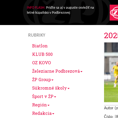
INFO FLASH:
Príďte sa aj v auguste osviežiť na
letné kúpalisko v Podbrezovej
202
RUBRIKY
Biatlon
KLUB 500
OZ KOVO
Železiarne Podbrezová
ŽP Group
Súkromné školy
Šport v ŽP
Región
Autor (z
Redakcia
Číslo: |