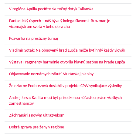
V regióne Apúlia pocítite skutočný dotyk Talianska
Fantastický úspech – náš bývalý kolega Slavomír Brozman je
vicemajstrom sveta v behu do vrchu
Pozvánka na prestížny turnaj
Vladimír Soták: Na obnovený hrad Ľupča môže byť hrdý každý Slovák
Výstava Fragmenty harmónie otvorila hlavnú sezónu na hrade Ľupča
Objavovanie neznámych zákutí Muránskej planiny
Železiarne Podbrezová dosiahli v projekte CPW vynikajúce výsledky
Andrej Jursa: Kvalita musí byť prirodzenou súčasťou práce všetkých
zamestnancov
Záchranári s novým ultrazvukom
Dobrá správa pre ženy v regióne