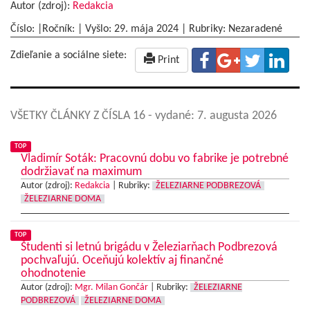
Autor (zdroj):
Redakcia
Číslo: |Ročník: | Vyšlo:
29. mája 2024
|
Rubriky: Nezaradené
Zdieľanie a sociálne siete:
Print
VŠETKY ČLÁNKY Z ČÍSLA 16
- vydané: 7. augusta 2026
TOP
Vladimír Soták: Pracovnú dobu vo fabrike je potrebné
dodržiavať na maximum
Autor (zdroj):
Redakcia
|
Rubriky:
ŽELEZIARNE PODBREZOVÁ
ŽELEZIARNE DOMA
TOP
Študenti si letnú brigádu v Železiarňach Podbrezová
pochvaľujú. Oceňujú kolektív aj finančné
ohodnotenie
Autor (zdroj):
Mgr. Milan Gončár
|
Rubriky:
ŽELEZIARNE
PODBREZOVÁ
ŽELEZIARNE DOMA