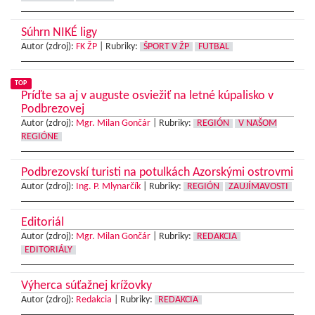
Súhrn NIKÉ ligy
Autor (zdroj):
FK ŽP
|
Rubriky:
ŠPORT V ŽP
FUTBAL
TOP
Príďte sa aj v auguste osviežiť na letné kúpalisko v
Podbrezovej
Autor (zdroj):
Mgr. Milan Gončár
|
Rubriky:
REGIÓN
V NAŠOM
REGIÓNE
Podbrezovskí turisti na potulkách Azorskými ostrovmi
Autor (zdroj):
Ing. P. Mlynarčík
|
Rubriky:
REGIÓN
ZAUJÍMAVOSTI
Editoriál
Autor (zdroj):
Mgr. Milan Gončár
|
Rubriky:
REDAKCIA
EDITORIÁLY
Výherca súťažnej krížovky
Autor (zdroj):
Redakcia
|
Rubriky:
REDAKCIA