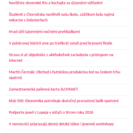
Navštívte slovenské Rio a kochajte sa úžasnými výhľadmi
Študenti z Chorvátska navštívili našu školu, zážitkom bola najmä
exkurzia v železiarňach
Hrad ožil tajomnými nočnými prehliadkami
V pohárovej histórii sme po tretíkrát ostali pred bránami finále
Stravu si už objednáte z akéhokoľvek zariadenia s prístupom na
internet
Martin Čermák: Obchod s hutníckou produkciou bol na českom trhu
opatrný
Zamestnanecká palivová karta SLOVNAFT
Klub 500: Ekonomika potrebuje skutočný prorastový balík opatrení
Podporte jaseň z Lopeja v súťaži o Strom roka 2026
V nemocnici pripravujú denný detský tábor i jesenné workshopy