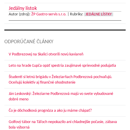
Jedálny lístok
Autor (zdroj):
ŽP Gastro-servis s.r.o.
|
Rubriky:
JEDÁLNE LÍSTKY
ODPORÚČANÉ ČLÁNKY
V Podbrezovej na Skalici otvorili novú kaviareň
Leto na hrade Ľupča opäť spestria zaujímavé sprievodné podujatia
Študenti si letnú brigádu v Železiarňach Podbrezová pochvaľujú.
Oceňujú kolektív aj finančné ohodnotenie
Ján Leskovský: Železiarne Podbrezová majú vo svete vybudované
dobré meno
Čo je dôchodková prognóza a ako ju máme chápať?
Golfový tábor na Táľoch nepokazilo ani chladnejšie počasie, zábava
bola výborná