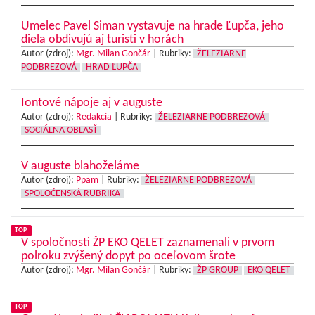
Umelec Pavel Siman vystavuje na hrade Ľupča, jeho
diela obdivujú aj turisti v horách
Autor (zdroj):
Mgr. Milan Gončár
|
Rubriky:
ŽELEZIARNE
PODBREZOVÁ
HRAD ĽUPČA
Iontové nápoje aj v auguste
Autor (zdroj):
Redakcia
|
Rubriky:
ŽELEZIARNE PODBREZOVÁ
SOCIÁLNA OBLASŤ
V auguste blahoželáme
Autor (zdroj):
Ppam
|
Rubriky:
ŽELEZIARNE PODBREZOVÁ
SPOLOČENSKÁ RUBRIKA
TOP
V spoločnosti ŽP EKO QELET zaznamenali v prvom
polroku zvýšený dopyt po oceľovom šrote
Autor (zdroj):
Mgr. Milan Gončár
|
Rubriky:
ŽP GROUP
EKO QELET
TOP