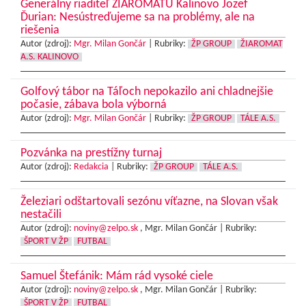
Generálny riaditeľ ŽIAROMATU Kalinovo Jozef
Ďurian: Nesústreďujeme sa na problémy, ale na
riešenia
Autor (zdroj):
Mgr. Milan Gončár
|
Rubriky:
ŽP GROUP
ŽIAROMAT
A.S. KALINOVO
Golfový tábor na Táľoch nepokazilo ani chladnejšie
počasie, zábava bola výborná
Autor (zdroj):
Mgr. Milan Gončár
|
Rubriky:
ŽP GROUP
TÁLE A.S.
Pozvánka na prestížny turnaj
Autor (zdroj):
Redakcia
|
Rubriky:
ŽP GROUP
TÁLE A.S.
Železiari odštartovali sezónu víťazne, na Slovan však
nestačili
Autor (zdroj):
noviny@zelpo.sk
, Mgr. Milan Gončár |
Rubriky:
ŠPORT V ŽP
FUTBAL
Samuel Štefánik: Mám rád vysoké ciele
Autor (zdroj):
noviny@zelpo.sk
, Mgr. Milan Gončár |
Rubriky:
ŠPORT V ŽP
FUTBAL