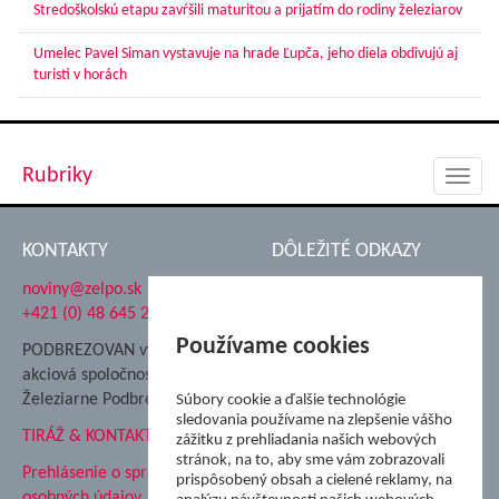
Stredoškolskú etapu zavŕšili maturitou a prijatím do rodiny železiarov
Umelec Pavel Siman vystavuje na hrade Ľupča, jeho diela obdivujú aj
turisti v horách
Rubriky
Toggl
navig
KONTAKTY
DÔLEŽITÉ ODKAZY
noviny@zelpo.sk
Hrad Ľupča
+421 (0) 48 645 2711
Súkromná spojená škola ŽP
Nadácia Železiarne
Používame cookies
PODBREZOVAN vydáva
Podbrezová
akciová spoločnosť
Hutnícke múzeum
Železiarne Podbrezová
Súbory cookie a ďalšie technológie
ŽP Informatika s.r.o.
sledovania používame na zlepšenie vášho
TIRÁŽ & KONTAKT
ŠK Železiarne Podbrezová
zážitku z prehliadania našich webových
stránok, na to, aby sme vám zobrazovali
Tále a.s.
Prehlásenie o spracovaní
prispôsobený obsah a cielené reklamy, na
osobných údajov