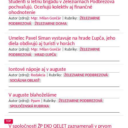
Študenti si letnú brigádu v Železiarňach Podbrezová
pochvaľujú. Oceňujú kolektív aj finančné
ohodnotenie
Autor (zdroj):
Mgr. Milan Gončár
|
Rubriky:
ŽELEZIARNE
PODBREZOVÁ
ŽELEZIARNE DOMA
Umelec Pavel Siman vystavuje na hrade Ľupča, jeho
diela obdivujú aj turisti v horách
Autor (zdroj):
Mgr. Milan Gončár
|
Rubriky:
ŽELEZIARNE
PODBREZOVÁ
HRAD ĽUPČA
Iontové nápoje aj v auguste
Autor (zdroj):
Redakcia
|
Rubriky:
ŽELEZIARNE PODBREZOVÁ
SOCIÁLNA OBLASŤ
V auguste blahoželáme
Autor (zdroj):
Ppam
|
Rubriky:
ŽELEZIARNE PODBREZOVÁ
SPOLOČENSKÁ RUBRIKA
TOP
V spoločnosti ŽP EKO QELET zaznamenali v prvom