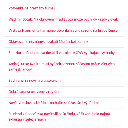
Pozvánka na prestížny turnaj
Vladimír Soták: Na obnovený hrad Ľupča môže byť hrdý každý Slovák
Výstava Fragmenty harmónie otvorila hlavnú sezónu na hrade Ľupča
Objavovanie neznámych zákutí Muránskej planiny
Železiarne Podbrezová dosiahli v projekte CPW vynikajúce výsledky
Andrej Jursa: Kvalita musí byť prirodzenou súčasťou práce všetkých
zamestnancov
Záchranári s novým ultrazvukom
Dobrá správa pre ženy v regióne
Navštívte slovenské Rio a kochajte sa úžasnými výhľadmi
Študenti z Chorvátska navštívili našu školu, zážitkom bola najmä
exkurzia v železiarňach