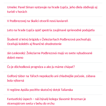
Umelec Pavel Siman vystavuje na hrade Ľupča, jeho diela obdivujú aj
turisti v horách
V Podbrezovej na Skalici otvorili novú kaviareň
Leto na hrade Ľupča opäť spestria zaujímavé sprievodné podujatia
Študenti si letnú brigádu v Železiarňach Podbrezová pochvaľujú.
Oceňujú kolektív aj finančné ohodnotenie
Ján Leskovský: Železiarne Podbrezová majú vo svete vybudované
dobré meno
Čo je dôchodková prognóza a ako ju máme chápať?
Golfový tábor na Táľoch nepokazilo ani chladnejšie počasie, zábava
bola výborná
V regióne Apúlia pocítite skutočný dotyk Talianska
Fantastický úspech – náš bývalý kolega Slavomír Brozman je
vicemajstrom sveta v behu do vrchu