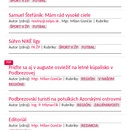
ŠPORT V ŽP
FUTBAL
Samuel Štefánik: Mám rád vysoké ciele
Autor (zdroj):
noviny@zelpo.sk
, Mgr. Milan Gončár |
Rubriky:
ŠPORT V ŽP
FUTBAL
Súhrn NIKÉ ligy
Autor (zdroj):
FK ŽP
|
Rubriky:
ŠPORT V ŽP
FUTBAL
TOP
Príďte sa aj v auguste osviežiť na letné kúpalisko v
Podbrezovej
Autor (zdroj):
Mgr. Milan Gončár
|
Rubriky:
REGIÓN
V NAŠOM
REGIÓNE
Podbrezovskí turisti na potulkách Azorskými ostrovmi
Autor (zdroj):
Ing. P. Mlynarčík
|
Rubriky:
REGIÓN
ZAUJÍMAVOSTI
Editoriál
Autor (zdroj):
Mgr. Milan Gončár
|
Rubriky:
REDAKCIA