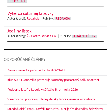
EDITORIÁLY
Výherca súťažnej krížovky
Autor (zdroj):
Redakcia
|
Rubriky:
REDAKCIA
Jedálny lístok
Autor (zdroj):
ŽP Gastro-servis s.r.o.
|
Rubriky:
JEDÁLNE LÍSTKY
ODPORÚČANÉ ČLÁNKY
Zamestnanecká palivová karta SLOVNAFT
Klub 500: Ekonomika potrebuje skutočný prorastový balík opatrení
Podporte jaseň z Lopeja v súťaži o Strom roka 2026
V nemocnici pripravujú denný detský tábor i jesenné workshopy
Stredoškolskú etapu zavŕšili maturitou a prijatím do rodiny železiarov