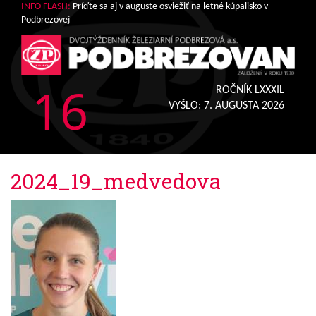
INFO FLASH:
Príďte sa aj v auguste osviežiť na letné kúpalisko v
Podbrezovej
16
ROČNÍK LXXXIL
VYŠLO:
7. AUGUSTA 2026
2024_19_medvedova