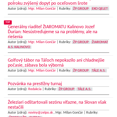
polroku zvýšený dopyt po oceľovom šrote
Autor (zdroj):
Mgr. Milan Gončár
|
Rubriky:
ŽP GROUP
EKO QELET
TOP
Generálny riaditeľ ŽIAROMATU Kalinovo Jozef
Ďurian: Nesústreďujeme sa na problémy, ale na
riešenia
Autor (zdroj):
Mgr. Milan Gončár
|
Rubriky:
ŽP GROUP
ŽIAROMAT
A.S. KALINOVO
Golfový tábor na Táľoch nepokazilo ani chladnejšie
počasie, zábava bola výborná
Autor (zdroj):
Mgr. Milan Gončár
|
Rubriky:
ŽP GROUP
TÁLE A.S.
Pozvánka na prestížny turnaj
Autor (zdroj):
Redakcia
|
Rubriky:
ŽP GROUP
TÁLE A.S.
Železiari odštartovali sezónu víťazne, na Slovan však
nestačili
Autor (zdroj):
noviny@zelpo.sk
, Mgr. Milan Gončár |
Rubriky: