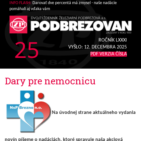
INFO FLASH:
Darovať dve percentá má zmysel - naše nadácie
pomáhali aj vďaka vám
25
ROČNÍK LXXXI
VYŠLO:
12. DECEMBRA 2025
PDF VERZIA ČÍSLA
Dary pre nemocnicu
Na úvodnej strane aktuálneho vydania
novín píšeme o nadáciách, ktoré spravuje naša akciová