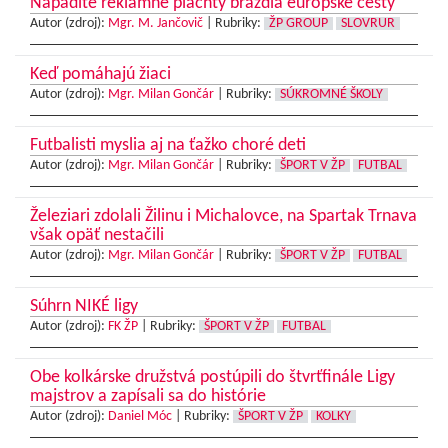
Nápadité reklamné plachty brázdia európske cesty
Autor (zdroj):
Mgr. M. Jančovič
|
Rubriky:
ŽP GROUP
SLOVRUR
Keď pomáhajú žiaci
Autor (zdroj):
Mgr. Milan Gončár
|
Rubriky:
SÚKROMNÉ ŠKOLY
Futbalisti myslia aj na ťažko choré deti
Autor (zdroj):
Mgr. Milan Gončár
|
Rubriky:
ŠPORT V ŽP
FUTBAL
Železiari zdolali Žilinu i Michalovce, na Spartak Trnava
však opäť nestačili
Autor (zdroj):
Mgr. Milan Gončár
|
Rubriky:
ŠPORT V ŽP
FUTBAL
Súhrn NIKÉ ligy
Autor (zdroj):
FK ŽP
|
Rubriky:
ŠPORT V ŽP
FUTBAL
Obe kolkárske družstvá postúpili do štvrťfinále Ligy
majstrov a zapísali sa do histórie
Autor (zdroj):
Daniel Móc
|
Rubriky:
ŠPORT V ŽP
KOLKY