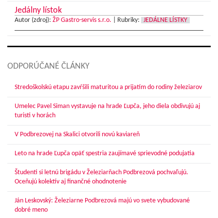
Jedálny lístok
Autor (zdroj):
ŽP Gastro-servis s.r.o.
|
Rubriky:
JEDÁLNE LÍSTKY
ODPORÚČANÉ ČLÁNKY
Stredoškolskú etapu zavŕšili maturitou a prijatím do rodiny železiarov
Umelec Pavel Siman vystavuje na hrade Ľupča, jeho diela obdivujú aj
turisti v horách
V Podbrezovej na Skalici otvorili novú kaviareň
Leto na hrade Ľupča opäť spestria zaujímavé sprievodné podujatia
Študenti si letnú brigádu v Železiarňach Podbrezová pochvaľujú.
Oceňujú kolektív aj finančné ohodnotenie
Ján Leskovský: Železiarne Podbrezová majú vo svete vybudované
dobré meno