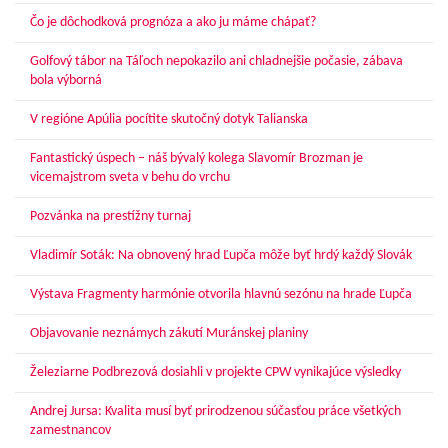
Čo je dôchodková prognóza a ako ju máme chápať?
Golfový tábor na Táľoch nepokazilo ani chladnejšie počasie, zábava
bola výborná
V regióne Apúlia pocítite skutočný dotyk Talianska
Fantastický úspech – náš bývalý kolega Slavomír Brozman je
vicemajstrom sveta v behu do vrchu
Pozvánka na prestížny turnaj
Vladimír Soták: Na obnovený hrad Ľupča môže byť hrdý každý Slovák
Výstava Fragmenty harmónie otvorila hlavnú sezónu na hrade Ľupča
Objavovanie neznámych zákutí Muránskej planiny
Železiarne Podbrezová dosiahli v projekte CPW vynikajúce výsledky
Andrej Jursa: Kvalita musí byť prirodzenou súčasťou práce všetkých
zamestnancov