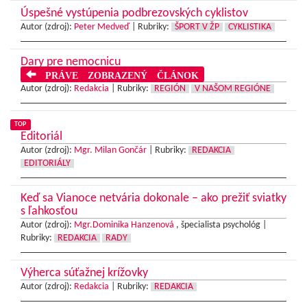
Úspešné vystúpenia podbrezovských cyklistov
Autor (zdroj):
Peter Medveď
|
Rubriky:
ŠPORT V ŽP
CYKLISTIKA
Dary pre nemocnicu
PRÁVE ZOBRAZENÝ ČLÁNOK
Autor (zdroj):
Redakcia
|
Rubriky:
REGIÓN
V NAŠOM REGIÓNE
TOP
Editoriál
Autor (zdroj):
Mgr. Milan Gončár
|
Rubriky:
REDAKCIA
EDITORIÁLY
Keď sa Vianoce netvária dokonale – ako prežiť sviatky
s ľahkosťou
Autor (zdroj):
Mgr.Dominika Hanzenová
, špecialista psychológ |
Rubriky:
REDAKCIA
RADY
Výherca súťažnej krížovky
Autor (zdroj):
Redakcia
|
Rubriky:
REDAKCIA