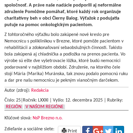
spoločnosť. A práve naše nadácie podporili aj neformálne
združenie Pomôžme pomáhať, ktoré každý rok organizuje
charitatívny beh v obci Čierny Balog. Výťažok z podujatia
putuje na pomoc onkologickým pacientom.
Z tohtoročného výťažku bolo zakúpené nové kreslo pre
Nemocnicu s poliklinikou v Brezne, ktoré pomôže pacientom v
rehabilitácii a zdokonaľovaní sebaobslužných činností. Takisto
bola zakúpená aj chladnička a podložka na prenos pacienta. Vo
výrobe sú ešte dve vyšetrovacie lôžka, ktoré budú nemocnici
podarované v najbližšom období. Združenie, na ktorého čele
stojí Mária (Marika) Muránska, tak znovu podalo pomocnú ruku
a dar pre našu nemocnicu je pekným vianočným darčekom.
Autor (zdroj):
Redakcia
Číslo: 25|Ročník: LXXXI | Vyšlo:
12. decembra 2025
|
Rubriky:
REGIÓN
V NAŠOM REGIÓNE
Kľúčové slová:
NsP Brezno n.o.
Zdieľanie a sociálne siete:
Print