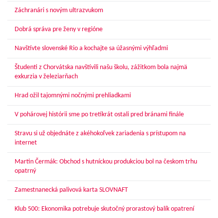
Záchranári s novým ultrazvukom
Dobrá správa pre ženy v regióne
Navštívte slovenské Rio a kochajte sa úžasnými výhľadmi
Študenti z Chorvátska navštívili našu školu, zážitkom bola najmä
exkurzia v železiarňach
Hrad ožil tajomnými nočnými prehliadkami
V pohárovej histórii sme po tretíkrát ostali pred bránami finále
Stravu si už objednáte z akéhokoľvek zariadenia s prístupom na
internet
Martin Čermák: Obchod s hutníckou produkciou bol na českom trhu
opatrný
Zamestnanecká palivová karta SLOVNAFT
Klub 500: Ekonomika potrebuje skutočný prorastový balík opatrení