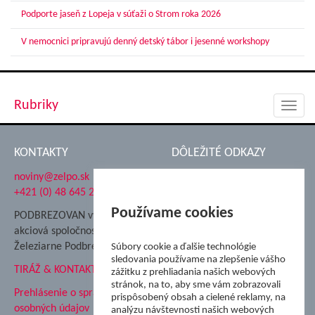
Podporte jaseň z Lopeja v súťaži o Strom roka 2026
V nemocnici pripravujú denný detský tábor i jesenné workshopy
Rubriky
Toggl
navig
KONTAKTY
DÔLEŽITÉ ODKAZY
noviny@zelpo.sk
Hrad Ľupča
+421 (0) 48 645 2711
Súkromná spojená škola ŽP
Nadácia Železiarne
Používame cookies
PODBREZOVAN vydáva
Podbrezová
akciová spoločnosť
Hutnícke múzeum
Železiarne Podbrezová
Súbory cookie a ďalšie technológie
ŽP Informatika s.r.o.
sledovania používame na zlepšenie vášho
TIRÁŽ & KONTAKT
ŠK Železiarne Podbrezová
zážitku z prehliadania našich webových
stránok, na to, aby sme vám zobrazovali
Tále a.s.
Prehlásenie o spracovaní
prispôsobený obsah a cielené reklamy, na
osobných údajov
analýzu návštevnosti našich webových