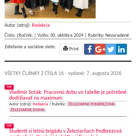
Autor (zdroj):
Redakcia
Číslo: |Ročník: | Vyšlo:
30. októbra 2024
|
Rubriky: Nezaradené
Zdieľanie a sociálne siete:
Print
VŠETKY ČLÁNKY Z ČÍSLA 16
- vydané: 7. augusta 2026
TOP
Vladimír Soták: Pracovnú dobu vo fabrike je potrebné
dodržiavať na maximum
Autor (zdroj):
Redakcia
|
Rubriky:
ŽELEZIARNE PODBREZOVÁ
ŽELEZIARNE DOMA
TOP
Študenti si letnú brigádu v Železiarňach Podbrezová