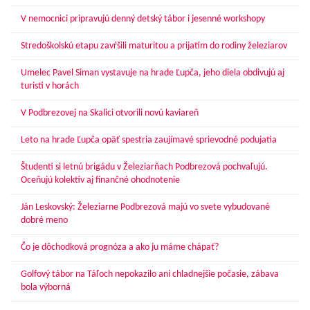
V nemocnici pripravujú denný detský tábor i jesenné workshopy
Stredoškolskú etapu zavŕšili maturitou a prijatím do rodiny železiarov
Umelec Pavel Siman vystavuje na hrade Ľupča, jeho diela obdivujú aj
turisti v horách
V Podbrezovej na Skalici otvorili novú kaviareň
Leto na hrade Ľupča opäť spestria zaujímavé sprievodné podujatia
Študenti si letnú brigádu v Železiarňach Podbrezová pochvaľujú.
Oceňujú kolektív aj finančné ohodnotenie
Ján Leskovský: Železiarne Podbrezová majú vo svete vybudované
dobré meno
Čo je dôchodková prognóza a ako ju máme chápať?
Golfový tábor na Táľoch nepokazilo ani chladnejšie počasie, zábava
bola výborná