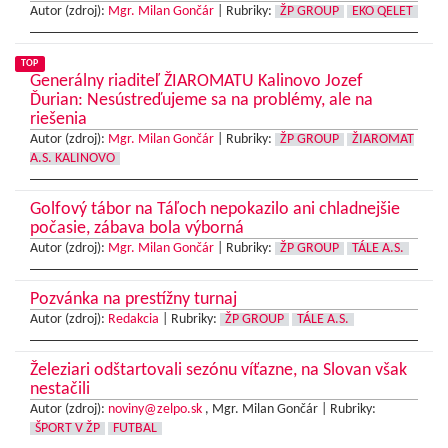
Autor (zdroj):
Mgr. Milan Gončár
|
Rubriky:
ŽP GROUP
EKO QELET
TOP
Generálny riaditeľ ŽIAROMATU Kalinovo Jozef
Ďurian: Nesústreďujeme sa na problémy, ale na
riešenia
Autor (zdroj):
Mgr. Milan Gončár
|
Rubriky:
ŽP GROUP
ŽIAROMAT
A.S. KALINOVO
Golfový tábor na Táľoch nepokazilo ani chladnejšie
počasie, zábava bola výborná
Autor (zdroj):
Mgr. Milan Gončár
|
Rubriky:
ŽP GROUP
TÁLE A.S.
Pozvánka na prestížny turnaj
Autor (zdroj):
Redakcia
|
Rubriky:
ŽP GROUP
TÁLE A.S.
Železiari odštartovali sezónu víťazne, na Slovan však
nestačili
Autor (zdroj):
noviny@zelpo.sk
, Mgr. Milan Gončár |
Rubriky:
ŠPORT V ŽP
FUTBAL