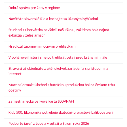
Dobrá správa pre ženy v regióne
Navštívte slovenské Rio a kochajte sa úžasnými výhľadmi
Študenti z Chorvátska navštívili našu školu, zážitkom bola najmä
exkurzia v železiarňach
Hrad ožil tajomnými nočnými prehliadkami
V pohárovej histórii sme po tretíkrát ostali pred bránami finále
Stravu si už objednáte z akéhokoľvek zariadenia s prístupom na
internet
Martin Čermák: Obchod s hutníckou produkciou bol na českom trhu
opatrný
Zamestnanecká palivová karta SLOVNAFT
Klub 500: Ekonomika potrebuje skutočný prorastový balík opatrení
Podporte jaseň z Lopeja v súťaži o Strom roka 2026