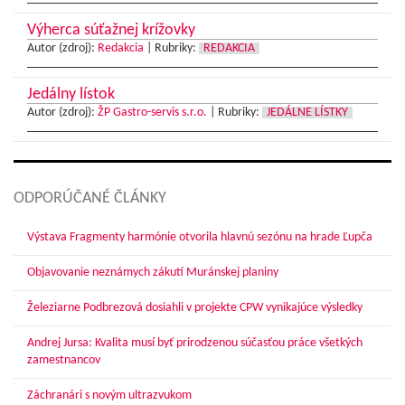
Výherca súťažnej krížovky
Autor (zdroj):
Redakcia
|
Rubriky:
REDAKCIA
Jedálny lístok
Autor (zdroj):
ŽP Gastro-servis s.r.o.
|
Rubriky:
JEDÁLNE LÍSTKY
ODPORÚČANÉ ČLÁNKY
Výstava Fragmenty harmónie otvorila hlavnú sezónu na hrade Ľupča
Objavovanie neznámych zákutí Muránskej planiny
Železiarne Podbrezová dosiahli v projekte CPW vynikajúce výsledky
Andrej Jursa: Kvalita musí byť prirodzenou súčasťou práce všetkých
zamestnancov
Záchranári s novým ultrazvukom