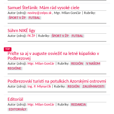
Samuel Štefánik: Mám rád vysoké ciele
Autor (zdroj):
noviny@zelpo.sk
, Mgr. Milan Gončár |
Rubriky:
ŠPORT V ŽP
FUTBAL
Súhrn NIKÉ ligy
Autor (zdroj):
FK ŽP
|
Rubriky:
ŠPORT V ŽP
FUTBAL
TOP
Príďte sa aj v auguste osviežiť na letné kúpalisko v
Podbrezovej
Autor (zdroj):
Mgr. Milan Gončár
|
Rubriky:
REGIÓN
V NAŠOM
REGIÓNE
Podbrezovskí turisti na potulkách Azorskými ostrovmi
Autor (zdroj):
Ing. P. Mlynarčík
|
Rubriky:
REGIÓN
ZAUJÍMAVOSTI
Editoriál
Autor (zdroj):
Mgr. Milan Gončár
|
Rubriky:
REDAKCIA
EDITORIÁLY