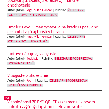
pochvaľujú. Oceňujú kolektív aj finančné
ohodnotenie
Autor (zdroj):
Mgr. Milan Gončár
|
Rubriky:
ŽELEZIARNE
PODBREZOVÁ
ŽELEZIARNE DOMA
Umelec Pavel Siman vystavuje na hrade Ľupča, jeho
diela obdivujú aj turisti v horách
Autor (zdroj):
Mgr. Milan Gončár
|
Rubriky:
ŽELEZIARNE
PODBREZOVÁ
HRAD ĽUPČA
Iontové nápoje aj v auguste
Autor (zdroj):
Redakcia
|
Rubriky:
ŽELEZIARNE PODBREZOVÁ
SOCIÁLNA OBLASŤ
V auguste blahoželáme
Autor (zdroj):
Ppam
|
Rubriky:
ŽELEZIARNE PODBREZOVÁ
SPOLOČENSKÁ RUBRIKA
TOP
V spoločnosti ŽP EKO QELET zaznamenali v prvom
polroku zvýšený dopyt po oceľovom šrote